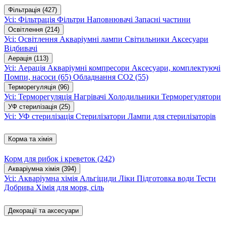
Фільтрація
(427)
Усі: Фільтрація
Фільтри
Наповнювачі
Запасні частини
Освітлення
(214)
Усі: Освітлення
Акваріумні лампи
Світильники
Аксесуари
Відбивачі
Аерація
(113)
Усі: Аерація
Акваріумні компресори
Аксесуари, комплектуючі
Помпи, насоси
(65)
Обладнання CO2
(55)
Терморегуляція
(96)
Усі: Терморегуляція
Нагрівачі
Холодильники
Терморегулятори
УФ стерилізація
(25)
Усі: УФ стерилізація
Стерилізатори
Лампи для стерилізаторів
Корма та хімія
Корм для рибок і креветок
(242)
Акваріумна хімія
(394)
Усі: Акваріумна хімія
Альгіциди
Ліки
Підготовка води
Тести
Добрива
Хімія для моря, сіль
Декорації та аксесуари