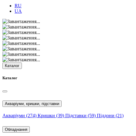
RU
UA
Каталог
Каталог
Акваріуми, кришки, підставки
Акваріуми
(274)
Кришки
(39)
Підставки
(59)
Піддони
(21)
Обладнання