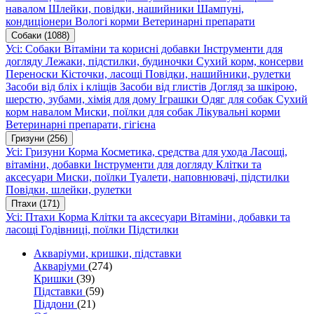
навалом
Шлейки, повідки, нашийники
Шампуні,
кондиціонери
Вологі корми
Ветеринарні препарати
Собаки
(1088)
Усі: Собаки
Вітаміни та корисні добавки
Інструменти для
догляду
Лежаки, підстилки, будиночки
Сухий корм, консерви
Переноски
Кісточки, ласощі
Повідки, нашийники, рулетки
Засоби від бліх і кліщів
Засоби від глистів
Догляд за шкірою,
шерстю, зубами, хімія для дому
Іграшки
Одяг для собак
Сухий
корм навалом
Миски, поїлки для собак
Лікувальні корми
Ветеринарні препарати, гігієна
Гризуни
(256)
Усі: Гризуни
Корма
Косметика, средства для ухода
Ласощі,
вітаміни, добавки
Інструменти для догляду
Клітки та
аксесуари
Миски, поїлки
Туалети, наповнювачі, підстилки
Повідки, шлейки, рулетки
Птахи
(171)
Усі: Птахи
Корма
Клітки та аксесуари
Вітаміни, добавки та
ласощі
Годівниці, поїлки
Підстилки
Акваріуми, кришки, підставки
Акваріуми
(274)
Кришки
(39)
Підставки
(59)
Піддони
(21)