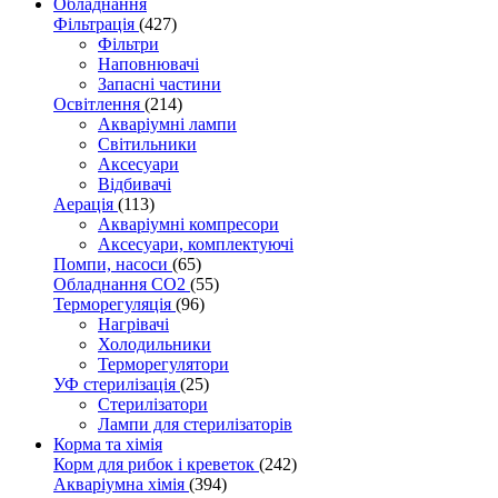
Обладнання
Фільтрація
(427)
Фільтри
Наповнювачі
Запасні частини
Освітлення
(214)
Акваріумні лампи
Світильники
Аксесуари
Відбивачі
Аерація
(113)
Акваріумні компресори
Аксесуари, комплектуючі
Помпи, насоси
(65)
Обладнання CO2
(55)
Терморегуляція
(96)
Нагрівачі
Холодильники
Терморегулятори
УФ стерилізація
(25)
Стерилізатори
Лампи для стерилізаторів
Корма та хімія
Корм для рибок і креветок
(242)
Акваріумна хімія
(394)