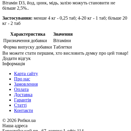
Вітамін D3, йод, цинк, мідь, залізо можуть становити не
більше 2,5%..
Застосування:
менше 4 кг - 0,25 таб; 4-20 кг - 1 таб; більше 20
кг - 2 таб
Характеристика
Значення
Призначення добавки
Вітаміни
Форма випуску добавки
Таблетки
Ви можете стати першим, хто висловить думку про цей товар!
Додати відгук
Інформація
Карта сайту
Про нас
Замовлення
Оплата
Доставка
Гарантія
Статті
Контакти
©
2026 Рибки.ua
Наша адреса
Берестейський пр., 67, корпус І, офіс 114