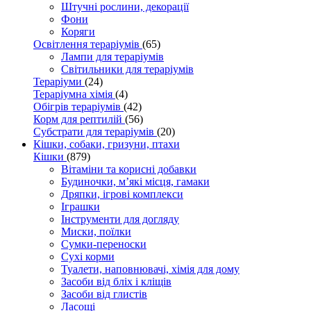
Штучні рослини, декорації
Фони
Коряги
Освітлення тераріумів
(65)
Лампи для тераріумів
Світильники для тераріумів
Тераріуми
(24)
Тераріумна хімія
(4)
Обігрів тераріумів
(42)
Корм для рептилій
(56)
Субстрати для тераріумів
(20)
Кішки, собаки, гризуни, птахи
Кішки
(879)
Вітаміни та корисні добавки
Будиночки, м’які місця, гамаки
Дряпки, ігрові комплекси
Іграшки
Інструменти для догляду
Миски, поїлки
Сумки-переноски
Сухі корми
Туалети, наповнювачі, хімія для дому
Засоби від бліх і кліщів
Засоби від глистів
Ласощі