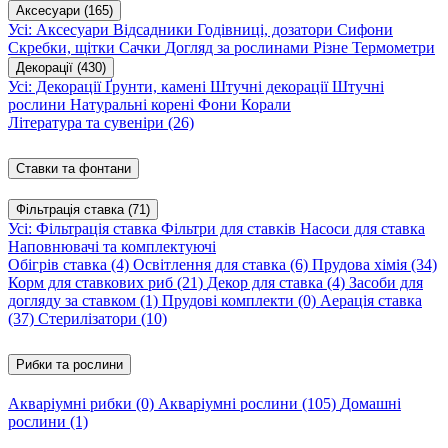
Аксесуари
(165)
Усі: Аксесуари
Відсадники
Годівниці, дозатори
Сифони
Скребки, щітки
Сачки
Догляд за рослинами
Різне
Термометри
Декорації
(430)
Усі: Декорації
Ґрунти, камені
Штучні декорації
Штучні
рослини
Натуральні корені
Фони
Корали
Література та сувеніри
(26)
Ставки та фонтани
Фільтрація ставка
(71)
Усі: Фільтрація ставка
Фільтри для ставків
Насоси для ставка
Наповнювачі та комплектуючі
Обігрів ставка
(4)
Освітлення для ставка
(6)
Прудова хімія
(34)
Корм для ставкових риб
(21)
Декор для ставка
(4)
Засоби для
догляду за ставком
(1)
Прудові комплекти
(0)
Аерація ставка
(37)
Стерилізатори
(10)
Рибки та рослини
Акваріумні рибки
(0)
Акваріумні рослини
(105)
Домашні
рослини
(1)