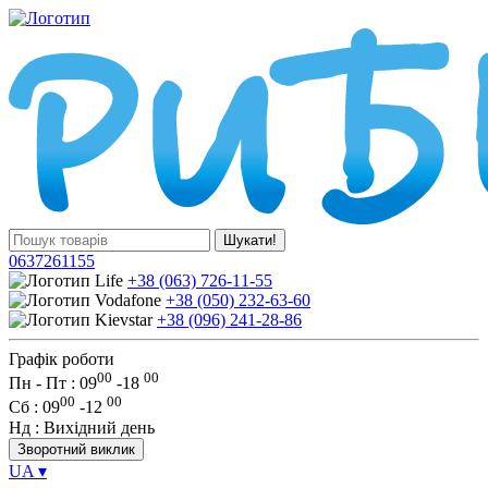
Шукати!
0637261155
+38 (063) 726-11-55
+38 (050) 232-63-60
+38 (096) 241-28-86
Графік роботи
00
00
Пн - Пт : 09
-
18
00
00
Сб
: 09
-
12
Нд
: Вихідний день
Зворотний виклик
UA
▾