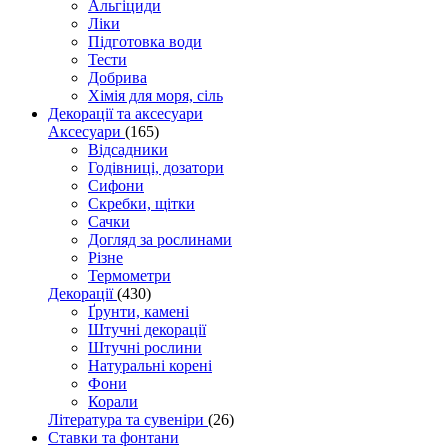
Альгіциди
Ліки
Підготовка води
Тести
Добрива
Хімія для моря, сіль
Декорації та аксесуари
Аксесуари
(165)
Відсадники
Годівниці, дозатори
Сифони
Скребки, щітки
Сачки
Догляд за рослинами
Різне
Термометри
Декорації
(430)
Ґрунти, камені
Штучні декорації
Штучні рослини
Натуральні корені
Фони
Корали
Література та сувеніри
(26)
Ставки та фонтани