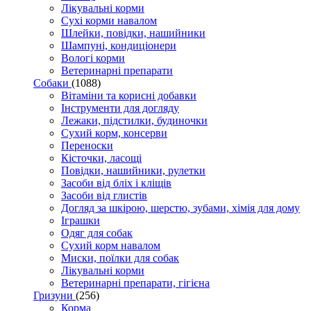
Лікувальні корми
Сухі корми навалом
Шлейки, повідки, нашийники
Шампуні, кондиціонери
Вологі корми
Ветеринарні препарати
Собаки
(1088)
Вітаміни та корисні добавки
Інструменти для догляду
Лежаки, підстилки, будиночки
Сухий корм, консерви
Переноски
Кісточки, ласощі
Повідки, нашийники, рулетки
Засоби від бліх і кліщів
Засоби від глистів
Догляд за шкірою, шерстю, зубами, хімія для дому
Іграшки
Одяг для собак
Сухий корм навалом
Миски, поїлки для собак
Лікувальні корми
Ветеринарні препарати, гігієна
Гризуни
(256)
Корма