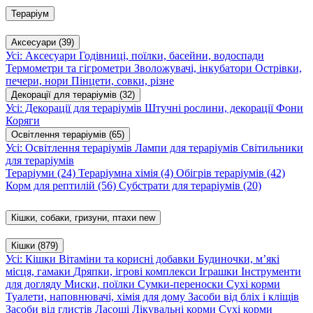
Тераріум
Аксесуари
(39)
Усі: Аксесуари
Годівниці, поїлки, басейни, водоспади
Термометри та гігрометри
Зволожувачі, інкубатори
Острівки,
печери, нори
Пінцети, совки, різне
Декорації для тераріумів
(32)
Усі: Декорації для тераріумів
Штучні рослини, декорації
Фони
Коряги
Освітлення тераріумів
(65)
Усі: Освітлення тераріумів
Лампи для тераріумів
Світильники
для тераріумів
Тераріуми
(24)
Тераріумна хімія
(4)
Обігрів тераріумів
(42)
Корм для рептилій
(56)
Субстрати для тераріумів
(20)
Кішки, собаки, гризуни, птахи
new
Кішки
(879)
Усі: Кішки
Вітаміни та корисні добавки
Будиночки, м’які
місця, гамаки
Дряпки, ігрові комплекси
Іграшки
Інструменти
для догляду
Миски, поїлки
Сумки-переноски
Сухі корми
Туалети, наповнювачі, хімія для дому
Засоби від бліх і кліщів
Засоби від глистів
Ласощі
Лікувальні корми
Сухі корми