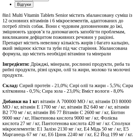
Відгуки
8in1 Multi Vitamin Tablets Senior містить збалансовану суміш із
12 основних вітамінів і 6 мікроелементів, адаптованих до
потреб літніх собак. Вони є чудовим доповненням до їжі,
зміцнюють здоров’я та допомагають запобігти проблемам,
викликаним дефіцитом поживних речовин у раціоні.
Препарат містить невелику кількість жирів і багато кальцію,
який зміцнює кістки та зуби під час старіння. Збалансована
формула, що містить необхідні вітаміни та мінерали
Інгредієнти:
Дріжджі, мінерали, рослинні продукти, риба та
рибні продукти, різні цукри, олії та жири, молоко та молочні
продукти.
Склад:
Сирий протеїн - 21,0%; Сирі олії та жири - 5,5%; Сира
клітковина - 0,5%; Сира зола - 23,0%; Вміст вологи - 8,0%
Добавки на 1 кг:
вітамін А 700000 МО / кг, вітамін D3 80000
МО / кг, вітамін Е 1700 мг / кг, вітамін В2 640 мг / кг, вітамін
В2 770 мг / кг, вітамін В6 77 Вітамін С 2600 мг / кг, Біотин
9000 мкг / кг, Нікотинова кислота 9000 мг / кг, Фолієва
кислота 27 мг / кг, Пантотенова кислота 420 мг / кг. Сполуки
мікроелементів: E1 Залізо 2130 мг / кг, Е4 Мідь 50 мг / кг, Е5
Марганець 67 мг / кг, Е6 Цинк 2240 мг / кг, Е2 Йод 199 мг / кг.