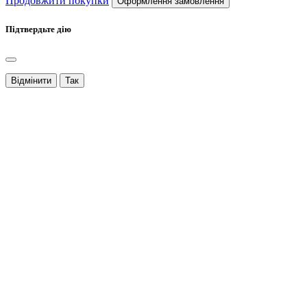
Продовжити покупки
Оформлення замовлення
Підтвердьте дію
Відмінити
Так