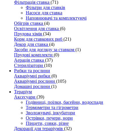
Фільтрація ставка
(71)
Фільтри для ставків
Насоси для ставка
Наповнювачі та комплектуючі
Обігрів ставка
(4)
Освітлення для ставка
(6)
Прудова хімія
(34)
Корм для ставкових риб
(21)
Декор для ставка
(4)
Засоби для догляду за ставком
(1)
Прудові комплекти
(0)
Аерація ставка
(37)
Стерилізатори
(10)
Рибки та рослини
Акваріумні рибки
(0)
Акваріумні рослини
(105)
Домашні рослини
(1)
Тераріум
Аксесуари
(39)
Годівниці, поїлки, басейни, водоспади
Термометри та гігрометри
Зволожувачі, інкубатори
Острівки, печери, нори
Пінцети, совки, різне
Декорації для тераріумів
(32)