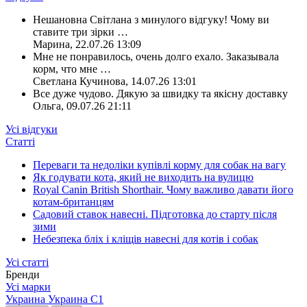
Нешановна Світлана з минулого відгуку! Чому ви
ставите три зірки
…
Марина
,
22.07.26 13:09
Мне не понравилось, очень долго ехало. Заказывала
корм, что мне
…
Светлана Кучинова
,
14.07.26 13:01
Все дуже чудово. Дякую за швидку та якісну доставку
Ольга
,
09.07.26 21:11
Усі відгуки
Статті
Переваги та недоліки купівлі корму для собак на вагу
Як годувати кота, який не виходить на вулицю
Royal Canin British Shorthair. Чому важливо давати його
котам-британцям
Садовий ставок навесні. Підготовка до старту після
зими
Небезпека бліх і кліщів навесні для котів і собак
Усі статті
Бренди
Усі марки
Украина
Украина С1