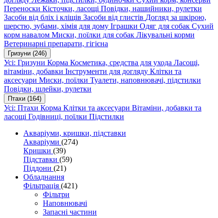
Переноски
Кісточки, ласощі
Повідки, нашийники, рулетки
Засоби від бліх і кліщів
Засоби від глистів
Догляд за шкірою,
шерстю, зубами, хімія для дому
Іграшки
Одяг для собак
Сухий
корм навалом
Миски, поїлки для собак
Лікувальні корми
Ветеринарні препарати, гігієна
Гризуни
(246)
Усі: Гризуни
Корма
Косметика, средства для ухода
Ласощі,
вітаміни, добавки
Інструменти для догляду
Клітки та
аксесуари
Миски, поїлки
Туалети, наповнювачі, підстилки
Повідки, шлейки, рулетки
Птахи
(164)
Усі: Птахи
Корма
Клітки та аксесуари
Вітаміни, добавки та
ласощі
Годівниці, поїлки
Підстилки
Акваріуми, кришки, підставки
Акваріуми
(274)
Кришки
(39)
Підставки
(59)
Піддони
(21)
Обладнання
Фільтрація
(421)
Фільтри
Наповнювачі
Запасні частини