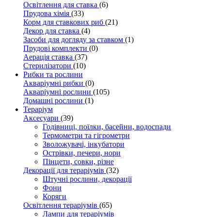
Освітлення для ставка
(6)
Прудова хімія
(33)
Корм для ставкових риб
(21)
Декор для ставка
(4)
Засоби для догляду за ставком
(1)
Прудові комплекти
(0)
Аерація ставка
(37)
Стерилізатори
(10)
Рибки та рослини
Акваріумні рибки
(0)
Акваріумні рослини
(105)
Домашні рослини
(1)
Тераріум
Аксесуари
(39)
Годівниці, поїлки, басейни, водоспади
Термометри та гігрометри
Зволожувачі, інкубатори
Острівки, печери, нори
Пінцети, совки, різне
Декорації для тераріумів
(32)
Штучні рослини, декорації
Фони
Коряги
Освітлення тераріумів
(65)
Лампи для тераріумів