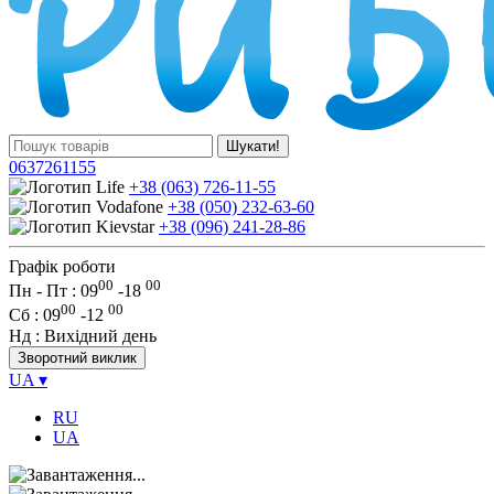
Шукати!
0637261155
+38 (063) 726-11-55
+38 (050) 232-63-60
+38 (096) 241-28-86
Графік роботи
00
00
Пн - Пт : 09
-
18
00
00
Сб
: 09
-
12
Нд
: Вихідний день
Зворотний виклик
UA
▾
RU
UA