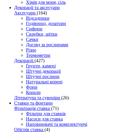
Хімія для моря, сіль
Декорації та аксесуари
Аксесуари
(164)
Відсадники
Годівниці, дозатори
Сифони
Скребки, щітки
Сачки
Догляд за рослинами
Різне
Термометри
Декорації
(427)
Ґрунти, камені
Штучні декорації
Штучні рослини
Натуральні корені
Фони
Корали
Література та сувеніри
(26)
Ставки та фонтани
Фільтрація ставка
(71)
Фільтри для ставків
Насоси для ставка
Наповнювачі та комплектуючі
Обігрів ставка
(4)