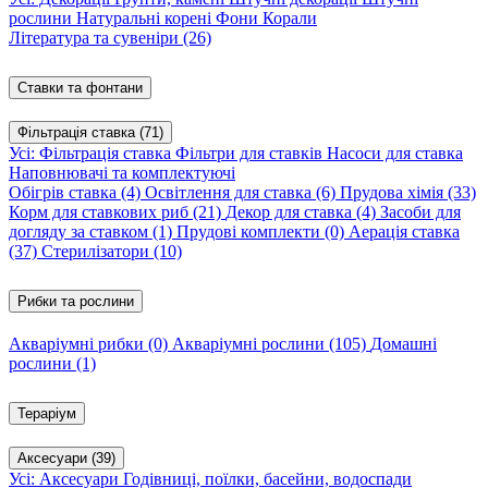
рослини
Натуральні корені
Фони
Корали
Література та сувеніри
(26)
Ставки та фонтани
Фільтрація ставка
(71)
Усі: Фільтрація ставка
Фільтри для ставків
Насоси для ставка
Наповнювачі та комплектуючі
Обігрів ставка
(4)
Освітлення для ставка
(6)
Прудова хімія
(33)
Корм для ставкових риб
(21)
Декор для ставка
(4)
Засоби для
догляду за ставком
(1)
Прудові комплекти
(0)
Аерація ставка
(37)
Стерилізатори
(10)
Рибки та рослини
Акваріумні рибки
(0)
Акваріумні рослини
(105)
Домашні
рослини
(1)
Тераріум
Аксесуари
(39)
Усі: Аксесуари
Годівниці, поїлки, басейни, водоспади