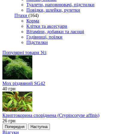
Туалети, наповнювачі, підстилки
Повідки, шлейки, рулетки
Птахи
(164)
Корма
Клітки та аксесуари
Вітаміни, добавки та ласощі
Годівниці, поїлки
Підстилки
Популярні товари
Усі
Мох різдвяний SG42
40
грн
Криптокорина споріднена (Cryptocoryne affinis)
26
грн
Попередня
Наступна
Відгуки