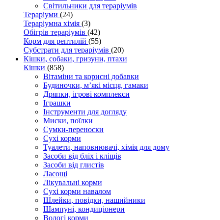
Світильники для тераріумів
Тераріуми
(24)
Тераріумна хімія
(3)
Обігрів тераріумів
(42)
Корм для рептилій
(55)
Субстрати для тераріумів
(20)
Кішки, собаки, гризуни, птахи
Кішки
(858)
Вітаміни та корисні добавки
Будиночки, м’які місця, гамаки
Дряпки, ігрові комплекси
Іграшки
Інструменти для догляду
Миски, поїлки
Сумки-переноски
Сухі корми
Туалети, наповнювачі, хімія для дому
Засоби від бліх і кліщів
Засоби від глистів
Ласощі
Лікувальні корми
Сухі корми навалом
Шлейки, повідки, нашийники
Шампуні, кондиціонери
Вологі корми