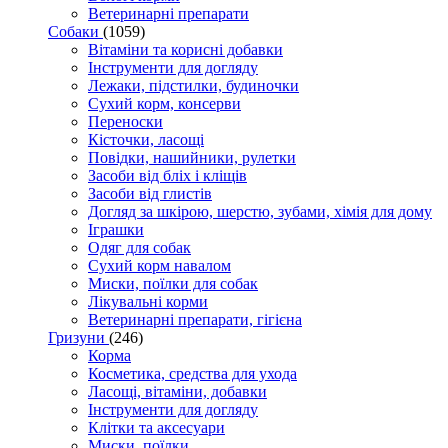
Ветеринарні препарати
Собаки
(1059)
Вітаміни та корисні добавки
Інструменти для догляду
Лежаки, підстилки, будиночки
Сухий корм, консерви
Переноски
Кісточки, ласощі
Повідки, нашийники, рулетки
Засоби від бліх і кліщів
Засоби від глистів
Догляд за шкірою, шерстю, зубами, хімія для дому
Іграшки
Одяг для собак
Сухий корм навалом
Миски, поїлки для собак
Лікувальні корми
Ветеринарні препарати, гігієна
Гризуни
(246)
Корма
Косметика, средства для ухода
Ласощі, вітаміни, добавки
Інструменти для догляду
Клітки та аксесуари
Миски, поїлки