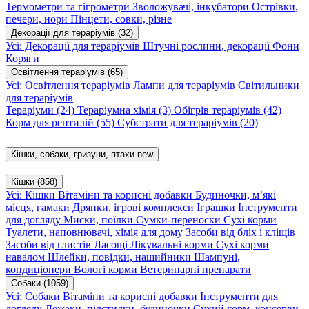
Термометри та гігрометри
Зволожувачі, інкубатори
Острівки,
печери, нори
Пінцети, совки, різне
Декорації для тераріумів
(32)
Усі: Декорації для тераріумів
Штучні рослини, декорації
Фони
Коряги
Освітлення тераріумів
(65)
Усі: Освітлення тераріумів
Лампи для тераріумів
Світильники
для тераріумів
Тераріуми
(24)
Тераріумна хімія
(3)
Обігрів тераріумів
(42)
Корм для рептилій
(55)
Субстрати для тераріумів
(20)
Кішки, собаки, гризуни, птахи
new
Кішки
(858)
Усі: Кішки
Вітаміни та корисні добавки
Будиночки, м’які
місця, гамаки
Дряпки, ігрові комплекси
Іграшки
Інструменти
для догляду
Миски, поїлки
Сумки-переноски
Сухі корми
Туалети, наповнювачі, хімія для дому
Засоби від бліх і кліщів
Засоби від глистів
Ласощі
Лікувальні корми
Сухі корми
навалом
Шлейки, повідки, нашийники
Шампуні,
кондиціонери
Вологі корми
Ветеринарні препарати
Собаки
(1059)
Усі: Собаки
Вітаміни та корисні добавки
Інструменти для
догляду
Лежаки, підстилки, будиночки
Сухий корм, консерви