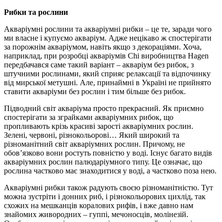
Рибки та рослини
Акваріумні рослини та акваріумні рибки – це те, заради чого
ми власне і купуємо акваріум. Адже нецікаво ж спостерігати
за порожнім акваріумом, навіть якщо з декораціями. Хоча,
наприклад, при розробці акваріумів Chi виробництва Hagen
передбачався саме такий варіант – акваріум без рибок, з
штучними рослинами, який сприяє релаксації та відпочинку
від мирської метушні. Але, принаймні в Україні не прийнято
ставити акваріуми без рослин і тим більше без рибок.
Підводний світ акваріума просто прекрасний. Як приємно
спостерігати за зграйками акваріумних рибок, що
пропливають крізь красиві зарості акваріумних рослин.
Зелені, червоні, різнокольорові… Який широкий та
різноманітний світ акваріумних рослин. Причому, не
обов’язково вони ростуть повністю у воді. Існує багато видів
акваріумних рослин палюдаріумного типу. Це означає, що
рослина частково має знаходитися у воді, а частково поза нею.
Акваріумні рибки також радують своєю різноманітністю. Тут
можна зустріти і донних риб, і різнокольорових цихлід, так
схожих на мешканців коралових рифів, і вже давно нам
знайомих живородних – гуппі, мечоносців, молінезій.