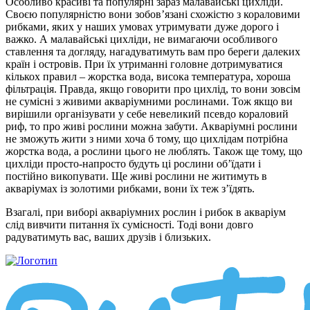
Особливо красиві та популярні зараз малавайські цихліди.
Своєю популярністю вони зобов’язані схожістю з кораловими
рибками, яких у наших умовах утримувати дуже дорого і
важко. А малавайські цихліди, не вимагаючи особливого
ставлення та догляду, нагадуватимуть вам про береги далеких
країн і островів. При їх утриманні головне дотримуватися
кількох правил – жорстка вода, висока температура, хороша
фільтрація. Правда, якщо говорити про цихлід, то вони зовсім
не сумісні з живими акваріумними рослинами. Тож якщо ви
вирішили організувати у себе невеликий псевдо кораловий
риф, то про живі рослини можна забути. Акваріумні рослини
не зможуть жити з ними хоча б тому, що цихлідам потрібна
жорстка вода, а рослини цього не люблять. Також ще тому, що
цихліди просто-напросто будуть ці рослини об’їдати і
постійно викопувати. Ще живі рослини не житимуть в
акваріумах із золотими рибками, вони їх теж з’їдять.
Взагалі, при виборі акваріумних рослин і рибок в акваріум
слід вивчити питання їх сумісності. Тоді вони довго
радуватимуть вас, ваших друзів і близьких.