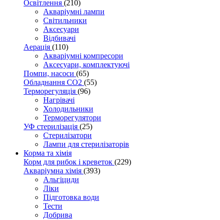
Освітлення
(210)
Акваріумні лампи
Світильники
Аксесуари
Відбивачі
Аерація
(110)
Акваріумні компресори
Аксесуари, комплектуючі
Помпи, насоси
(65)
Обладнання CO2
(55)
Терморегуляція
(96)
Нагрівачі
Холодильники
Терморегулятори
УФ стерилізація
(25)
Стерилізатори
Лампи для стерилізаторів
Корма та хімія
Корм для рибок і креветок
(229)
Акваріумна хімія
(393)
Альгіциди
Ліки
Підготовка води
Тести
Добрива