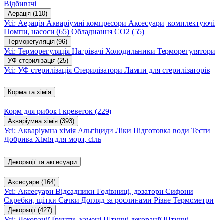
Відбивачі
Аерація
(110)
Усі: Аерація
Акваріумні компресори
Аксесуари, комплектуючі
Помпи, насоси
(65)
Обладнання CO2
(55)
Терморегуляція
(96)
Усі: Терморегуляція
Нагрівачі
Холодильники
Терморегулятори
УФ стерилізація
(25)
Усі: УФ стерилізація
Стерилізатори
Лампи для стерилізаторів
Корма та хімія
Корм для рибок і креветок
(229)
Акваріумна хімія
(393)
Усі: Акваріумна хімія
Альгіциди
Ліки
Підготовка води
Тести
Добрива
Хімія для моря, сіль
Декорації та аксесуари
Аксесуари
(164)
Усі: Аксесуари
Відсадники
Годівниці, дозатори
Сифони
Скребки, щітки
Сачки
Догляд за рослинами
Різне
Термометри
Декорації
(427)
Усі: Декорації
Ґрунти, камені
Штучні декорації
Штучні