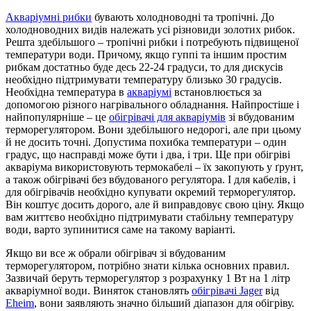
Акваріумні рибки
бувають холодноводні та тропічні. До
холодноводних видів належать усі різновиди золотих рибок.
Решта здебільшого – тропічні рибки і потребують підвищеної
температури води. Причому, якщо гуппі та іншим простим
рибкам достатньо буде десь 22-24 градуси, то для дискусів
необхідно підтримувати температуру близько 30 градусів.
Необхідна температура в
акваріумі
встановлюється за
допомогою різного нагрівального обладнання. Найпростіше і
найпопулярніше – це
обігрівачі для акваріумів
зі вбудованим
терморегулятором. Вони здебільшого недорогі, але при цьому
й не досить точні. Допустима похибка температури – один
градус, що насправді може бути і два, і три. Ще при обігріві
акваріума використовують термокабелі – їх закопують у ґрунт,
а також обігрівачі без вбудованого регулятора. І для кабелів, і
для обігрівачів необхідно купувати окремий терморегулятор.
Він коштує досить дорого, але й виправдовує свою ціну. Якщо
вам життєво необхідно підтримувати стабільну температуру
води, варто зупинитися саме на такому варіанті.
Якщо ви все ж обрали обігрівач зі вбудованим
терморегулятором, потрібно знати кілька основних правил.
Зазвичай беруть терморегулятор з розрахунку 1 Вт на 1 літр
акваріумної води. Виняток становлять
обігрівачі Jager
від
Eheim
, вони заявляють значно більший діапазон для обігріву.