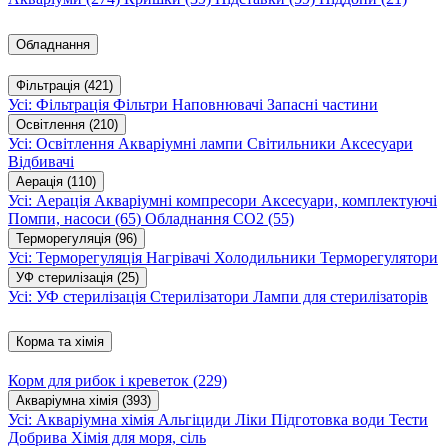
Обладнання
Фільтрація
(421)
Усі: Фільтрація
Фільтри
Наповнювачі
Запасні частини
Освітлення
(210)
Усі: Освітлення
Акваріумні лампи
Світильники
Аксесуари
Відбивачі
Аерація
(110)
Усі: Аерація
Акваріумні компресори
Аксесуари, комплектуючі
Помпи, насоси
(65)
Обладнання CO2
(55)
Терморегуляція
(96)
Усі: Терморегуляція
Нагрівачі
Холодильники
Терморегулятори
УФ стерилізація
(25)
Усі: УФ стерилізація
Стерилізатори
Лампи для стерилізаторів
Корма та хімія
Корм для рибок і креветок
(229)
Акваріумна хімія
(393)
Усі: Акваріумна хімія
Альгіциди
Ліки
Підготовка води
Тести
Добрива
Хімія для моря, сіль