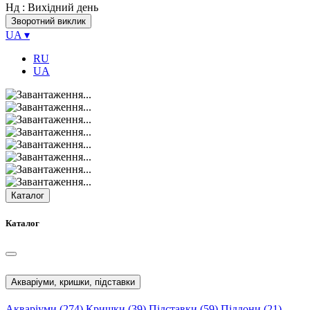
Нд
: Вихідний день
Зворотний виклик
UA
▾
RU
UA
Каталог
Каталог
Акваріуми, кришки, підставки
Акваріуми
(274)
Кришки
(39)
Підставки
(59)
Піддони
(21)