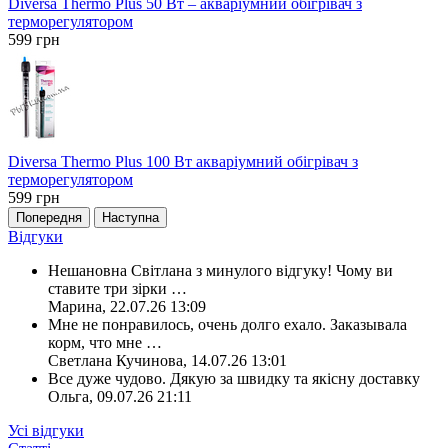
Diversa Thermo Plus 50 Вт – акваріумний обігрівач з
терморегулятором
599
грн
Diversa Thermo Plus 100 Вт акваріумний обігрівач з
терморегулятором
599
грн
Попередня
Наступна
Відгуки
Нешановна Світлана з минулого відгуку! Чому ви
ставите три зірки
…
Марина
,
22.07.26 13:09
Мне не понравилось, очень долго ехало. Заказывала
корм, что мне
…
Светлана Кучинова
,
14.07.26 13:01
Все дуже чудово. Дякую за швидку та якісну доставку
Ольга
,
09.07.26 21:11
Усі відгуки