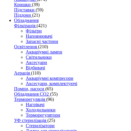
Кришки
(39)
Підставки
(59)
Піддони
(21)
Обладнання
Фільтрація
(421)
Фільтри
Наповнювачі
Запасні частини
Освітлення
(210)
Акваріумні лампи
Світильники
Аксесуари
Відбивачі
Аерація
(110)
Акваріумні компресори
Аксесуари, комплектуючі
Помпи, насоси
(65)
Обладнання CO2
(55)
Терморегуляція
(96)
Нагрівачі
Холодильники
Терморегулятори
УФ стерилізація
(25)
Стерилізатори
Лампи для стерилізаторів