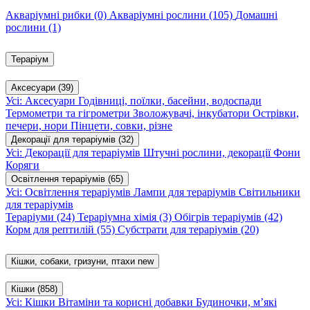
Акваріумні рибки
(0)
Акваріумні рослини
(105)
Домашні
рослини
(1)
Тераріум
Аксесуари
(39)
Усі: Аксесуари
Годівниці, поїлки, басейни, водоспади
Термометри та гігрометри
Зволожувачі, інкубатори
Острівки,
печери, нори
Пінцети, совки, різне
Декорації для тераріумів
(32)
Усі: Декорації для тераріумів
Штучні рослини, декорації
Фони
Коряги
Освітлення тераріумів
(65)
Усі: Освітлення тераріумів
Лампи для тераріумів
Світильники
для тераріумів
Тераріуми
(24)
Тераріумна хімія
(3)
Обігрів тераріумів
(42)
Корм для рептилій
(55)
Субстрати для тераріумів
(20)
Кішки, собаки, гризуни, птахи
new
Кішки
(858)
Усі: Кішки
Вітаміни та корисні добавки
Будиночки, м’які