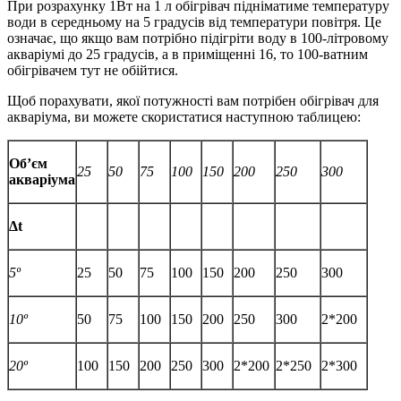
При розрахунку 1Вт на 1 л обігрівач підніматиме температуру
води в середньому на 5 градусів від температури повітря. Це
означає, що якщо вам потрібно підігріти воду в 100-літровому
акваріумі до 25 градусів, а в приміщенні 16, то 100-ватним
обігрівачем тут не обійтися.
Щоб порахувати, якої потужності вам потрібен обігрівач для
акваріума, ви можете скористатися наступною таблицею:
Об’єм
25
50
75
100
150
200
250
300
акваріума
Δt
5º
25
50
75
100
150
200
250
300
10º
50
75
100
150
200
250
300
2*200
20º
100
150
200
250
300
2*200
2*250
2*300