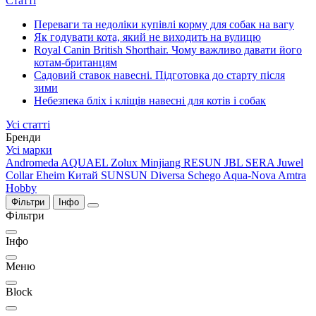
Статті
Переваги та недоліки купівлі корму для собак на вагу
Як годувати кота, який не виходить на вулицю
Royal Canin British Shorthair. Чому важливо давати його
котам-британцям
Садовий ставок навесні. Підготовка до старту після
зими
Небезпека бліх і кліщів навесні для котів і собак
Усі статті
Бренди
Усі марки
Andromeda
AQUAEL
Zolux
Minjiang
RESUN
JBL
SERA
Juwel
Collar
Eheim
Китай
SUNSUN
Diversa
Schego
Aqua-Nova
Amtra
Hobby
Фільтри
Інфо
Фільтри
Інфо
Меню
Block