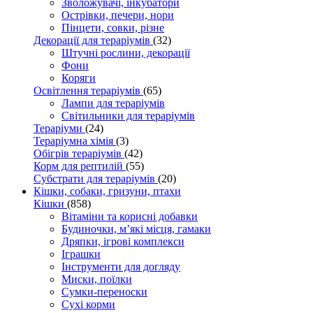
Зволожувачі, інкубатори
Острівки, печери, нори
Пінцети, совки, різне
Декорації для тераріумів
(32)
Штучні рослини, декорації
Фони
Коряги
Освітлення тераріумів
(65)
Лампи для тераріумів
Світильники для тераріумів
Тераріуми
(24)
Тераріумна хімія
(3)
Обігрів тераріумів
(42)
Корм для рептилій
(55)
Субстрати для тераріумів
(20)
Кішки, собаки, гризуни, птахи
Кішки
(858)
Вітаміни та корисні добавки
Будиночки, м’які місця, гамаки
Дряпки, ігрові комплекси
Іграшки
Інструменти для догляду
Миски, поїлки
Сумки-переноски
Сухі корми