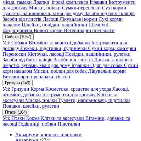
місця, гамаки
Дряпки, ігрові комплекси
Іграшки
Інструменти
для догляду
Миски, поїлки
Сумки-переноски
Сухі корми
Туалети, наповнювачі, хімія для дому
Засоби від бліх і кліщів
Засоби від глистів
Ласощі
Лікувальні корми
Сухі корми
навалом
Шлейки, повідки, нашийники
Шампуні,
кондиціонери
Вологі корми
Ветеринарні препарати
Собаки
(1057)
Усі: Собаки
Вітаміни та корисні добавки
Інструменти для
догляду
Лежаки, підстилки, будиночки
Сухий корм, консерви
Переноски
Кісточки, ласощі
Повідки, нашийники, рулетки
Засоби від бліх і кліщів
Засоби від глистів
Догляд за шкірою,
шерстю, зубами, хімія для дому
Іграшки
Одяг для собак
Сухий
корм навалом
Миски, поїлки для собак
Лікувальні корми
Ветеринарні препарати, гігієна
Гризуни
(246)
Усі: Гризуни
Корма
Косметика, средства для ухода
Ласощі,
вітаміни, добавки
Інструменти для догляду
Клітки та
аксесуари
Миски, поїлки
Туалети, наповнювачі, підстилки
Повідки, шлейки, рулетки
Птахи
(164)
Усі: Птахи
Корма
Клітки та аксесуари
Вітаміни, добавки та
ласощі
Годівниці, поїлки
Підстилки
Акваріуми, кришки, підставки
Акваріуми
(274)