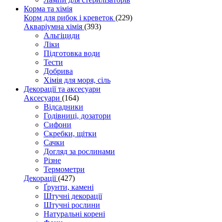
Корма та хімія
Корм для рибок і креветок
(229)
Акваріумна хімія
(393)
Альгіциди
Ліки
Підготовка води
Тести
Добрива
Хімія для моря, сіль
Декорації та аксесуари
Аксесуари
(164)
Відсадники
Годівниці, дозатори
Сифони
Скребки, щітки
Сачки
Догляд за рослинами
Різне
Термометри
Декорації
(427)
Ґрунти, камені
Штучні декорації
Штучні рослини
Натуральні корені