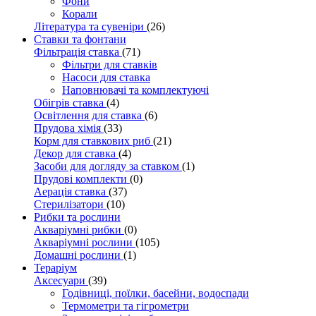
Фони
Корали
Література та сувеніри
(26)
Ставки та фонтани
Фільтрація ставка
(71)
Фільтри для ставків
Насоси для ставка
Наповнювачі та комплектуючі
Обігрів ставка
(4)
Освітлення для ставка
(6)
Прудова хімія
(33)
Корм для ставкових риб
(21)
Декор для ставка
(4)
Засоби для догляду за ставком
(1)
Прудові комплекти
(0)
Аерація ставка
(37)
Стерилізатори
(10)
Рибки та рослини
Акваріумні рибки
(0)
Акваріумні рослини
(105)
Домашні рослини
(1)
Тераріум
Аксесуари
(39)
Годівниці, поїлки, басейни, водоспади
Термометри та гігрометри