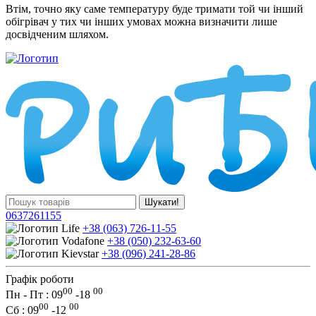
Втім, точно яку саме температуру буде тримати той чи інший
обігрівач у тих чи інших умовах можна визначити лише
досвідченим шляхом.
Шукати!
0637261155
+38 (063) 726-11-55
+38 (050) 232-63-60
+38 (096) 241-28-86
Графік роботи
00
00
Пн - Пт : 09
-
18
00
00
Сб
: 09
-
12