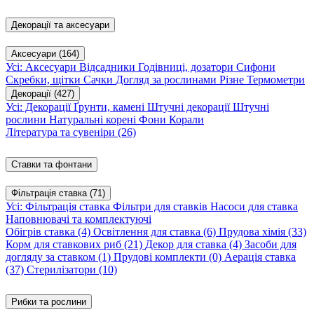
Декорації та аксесуари
Аксесуари
(164)
Усі: Аксесуари
Відсадники
Годівниці, дозатори
Сифони
Скребки, щітки
Сачки
Догляд за рослинами
Різне
Термометри
Декорації
(427)
Усі: Декорації
Ґрунти, камені
Штучні декорації
Штучні
рослини
Натуральні корені
Фони
Корали
Література та сувеніри
(26)
Ставки та фонтани
Фільтрація ставка
(71)
Усі: Фільтрація ставка
Фільтри для ставків
Насоси для ставка
Наповнювачі та комплектуючі
Обігрів ставка
(4)
Освітлення для ставка
(6)
Прудова хімія
(33)
Корм для ставкових риб
(21)
Декор для ставка
(4)
Засоби для
догляду за ставком
(1)
Прудові комплекти
(0)
Аерація ставка
(37)
Стерилізатори
(10)
Рибки та рослини