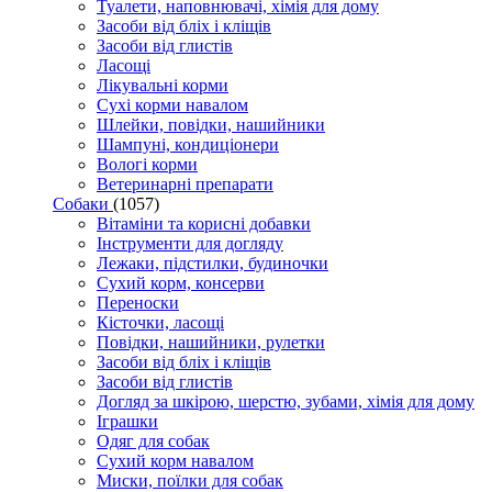
Туалети, наповнювачі, хімія для дому
Засоби від бліх і кліщів
Засоби від глистів
Ласощі
Лікувальні корми
Сухі корми навалом
Шлейки, повідки, нашийники
Шампуні, кондиціонери
Вологі корми
Ветеринарні препарати
Собаки
(1057)
Вітаміни та корисні добавки
Інструменти для догляду
Лежаки, підстилки, будиночки
Сухий корм, консерви
Переноски
Кісточки, ласощі
Повідки, нашийники, рулетки
Засоби від бліх і кліщів
Засоби від глистів
Догляд за шкірою, шерстю, зубами, хімія для дому
Іграшки
Одяг для собак
Сухий корм навалом
Миски, поїлки для собак