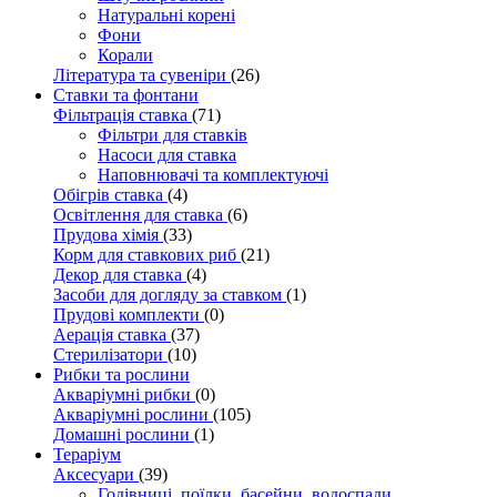
Натуральні корені
Фони
Корали
Література та сувеніри
(26)
Ставки та фонтани
Фільтрація ставка
(71)
Фільтри для ставків
Насоси для ставка
Наповнювачі та комплектуючі
Обігрів ставка
(4)
Освітлення для ставка
(6)
Прудова хімія
(33)
Корм для ставкових риб
(21)
Декор для ставка
(4)
Засоби для догляду за ставком
(1)
Прудові комплекти
(0)
Аерація ставка
(37)
Стерилізатори
(10)
Рибки та рослини
Акваріумні рибки
(0)
Акваріумні рослини
(105)
Домашні рослини
(1)
Тераріум
Аксесуари
(39)
Годівниці, поїлки, басейни, водоспади