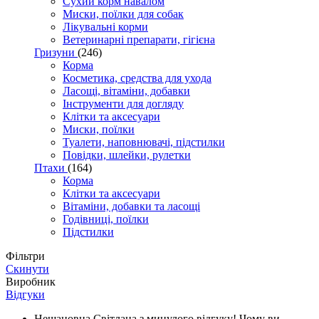
Сухий корм навалом
Миски, поїлки для собак
Лікувальні корми
Ветеринарні препарати, гігієна
Гризуни
(246)
Корма
Косметика, средства для ухода
Ласощі, вітаміни, добавки
Інструменти для догляду
Клітки та аксесуари
Миски, поїлки
Туалети, наповнювачі, підстилки
Повідки, шлейки, рулетки
Птахи
(164)
Корма
Клітки та аксесуари
Вітаміни, добавки та ласощі
Годівниці, поїлки
Підстилки
Фільтри
Скинути
Виробник
Відгуки
Нешановна Світлана з минулого відгуку! Чому ви