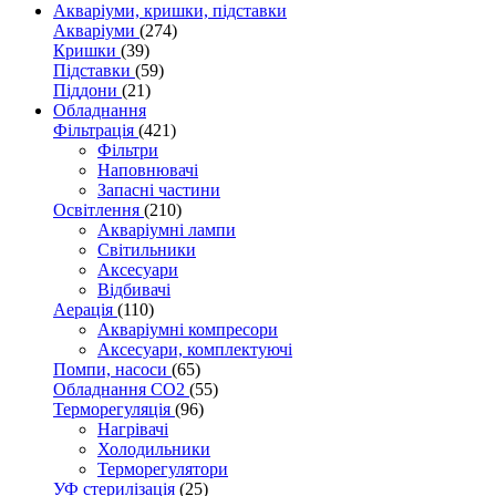
Акваріуми, кришки, підставки
Акваріуми
(274)
Кришки
(39)
Підставки
(59)
Піддони
(21)
Обладнання
Фільтрація
(421)
Фільтри
Наповнювачі
Запасні частини
Освітлення
(210)
Акваріумні лампи
Світильники
Аксесуари
Відбивачі
Аерація
(110)
Акваріумні компресори
Аксесуари, комплектуючі
Помпи, насоси
(65)
Обладнання CO2
(55)
Терморегуляція
(96)
Нагрівачі
Холодильники
Терморегулятори
УФ стерилізація
(25)