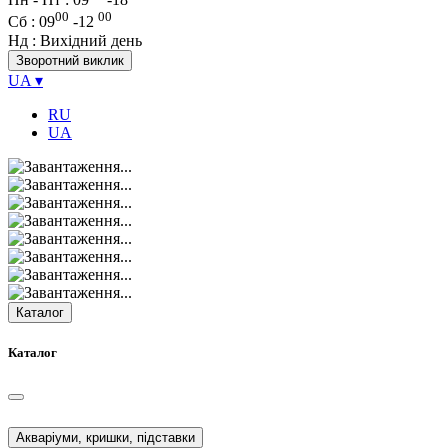
00
00
Сб
: 09
-
12
Нд
: Вихідний день
Зворотний виклик
UA
▾
RU
UA
Каталог
Каталог
Акваріуми, кришки, підставки