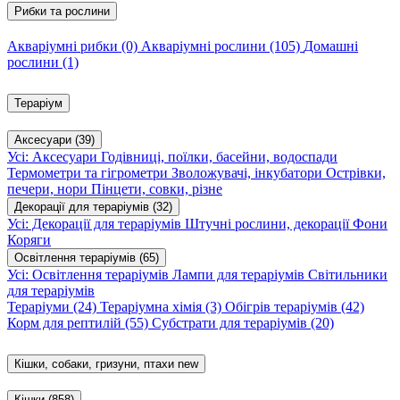
Рибки та рослини
Акваріумні рибки
(0)
Акваріумні рослини
(105)
Домашні
рослини
(1)
Тераріум
Аксесуари
(39)
Усі: Аксесуари
Годівниці, поїлки, басейни, водоспади
Термометри та гігрометри
Зволожувачі, інкубатори
Острівки,
печери, нори
Пінцети, совки, різне
Декорації для тераріумів
(32)
Усі: Декорації для тераріумів
Штучні рослини, декорації
Фони
Коряги
Освітлення тераріумів
(65)
Усі: Освітлення тераріумів
Лампи для тераріумів
Світильники
для тераріумів
Тераріуми
(24)
Тераріумна хімія
(3)
Обігрів тераріумів
(42)
Корм для рептилій
(55)
Субстрати для тераріумів
(20)
Кішки, собаки, гризуни, птахи
new
Кішки
(858)