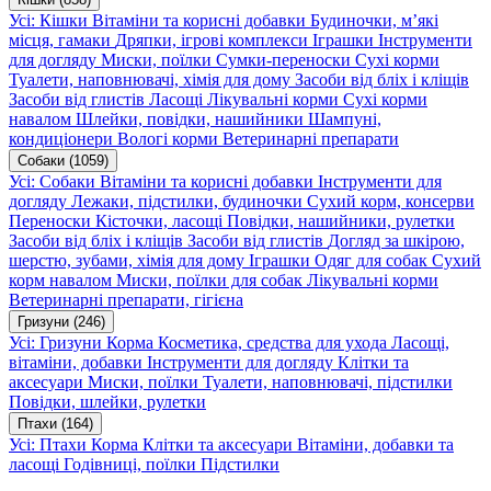
Усі: Кішки
Вітаміни та корисні добавки
Будиночки, м’які
місця, гамаки
Дряпки, ігрові комплекси
Іграшки
Інструменти
для догляду
Миски, поїлки
Сумки-переноски
Сухі корми
Туалети, наповнювачі, хімія для дому
Засоби від бліх і кліщів
Засоби від глистів
Ласощі
Лікувальні корми
Сухі корми
навалом
Шлейки, повідки, нашийники
Шампуні,
кондиціонери
Вологі корми
Ветеринарні препарати
Собаки
(1059)
Усі: Собаки
Вітаміни та корисні добавки
Інструменти для
догляду
Лежаки, підстилки, будиночки
Сухий корм, консерви
Переноски
Кісточки, ласощі
Повідки, нашийники, рулетки
Засоби від бліх і кліщів
Засоби від глистів
Догляд за шкірою,
шерстю, зубами, хімія для дому
Іграшки
Одяг для собак
Сухий
корм навалом
Миски, поїлки для собак
Лікувальні корми
Ветеринарні препарати, гігієна
Гризуни
(246)
Усі: Гризуни
Корма
Косметика, средства для ухода
Ласощі,
вітаміни, добавки
Інструменти для догляду
Клітки та
аксесуари
Миски, поїлки
Туалети, наповнювачі, підстилки
Повідки, шлейки, рулетки
Птахи
(164)
Усі: Птахи
Корма
Клітки та аксесуари
Вітаміни, добавки та
ласощі
Годівниці, поїлки
Підстилки