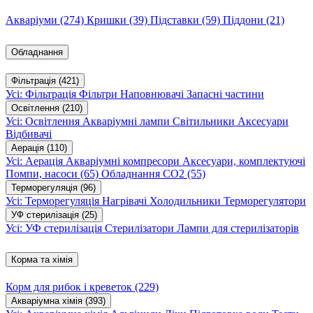
Акваріуми
(274)
Кришки
(39)
Підставки
(59)
Піддони
(21)
Обладнання
Фільтрація
(421)
Усі: Фільтрація
Фільтри
Наповнювачі
Запасні частини
Освітлення
(210)
Усі: Освітлення
Акваріумні лампи
Світильники
Аксесуари
Відбивачі
Аерація
(110)
Усі: Аерація
Акваріумні компресори
Аксесуари, комплектуючі
Помпи, насоси
(65)
Обладнання CO2
(55)
Терморегуляція
(96)
Усі: Терморегуляція
Нагрівачі
Холодильники
Терморегулятори
УФ стерилізація
(25)
Усі: УФ стерилізація
Стерилізатори
Лампи для стерилізаторів
Корма та хімія
Корм для рибок і креветок
(229)
Акваріумна хімія
(393)