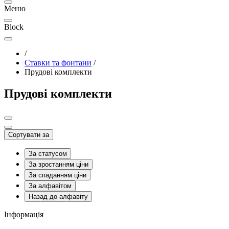
Меню
Block
/
Ставки та фонтани
/
Прудові комплекти
Прудові комплекти
Сортувати за
За статусом
За зростанням ціни
За спаданням ціни
За алфавітом
Назад до алфавіту
Інформація