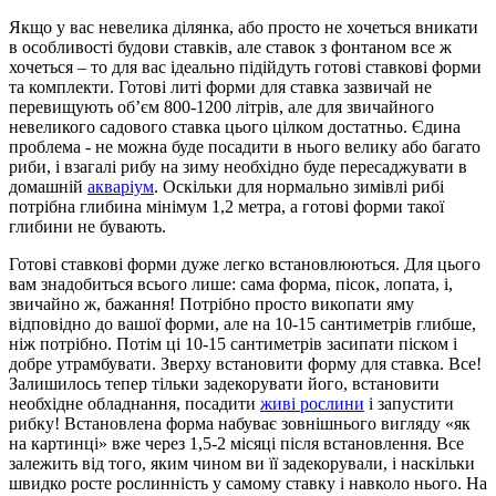
Якщо у вас невелика ділянка, або просто не хочеться вникати
в особливості будови ставків, але ставок з фонтаном все ж
хочеться – то для вас ідеально підійдуть готові ставкові форми
та комплекти. Готові литі форми для ставка зазвичай не
перевищують об’єм 800-1200 літрів, але для звичайного
невеликого садового ставка цього цілком достатньо. Єдина
проблема - не можна буде посадити в нього велику або багато
риби, і взагалі рибу на зиму необхідно буде пересаджувати в
домашній
акваріум
. Оскільки для нормально зимівлі рибі
потрібна глибина мінімум 1,2 метра, а готові форми такої
глибини не бувають.
Готові ставкові форми дуже легко встановлюються. Для цього
вам знадобиться всього лише: сама форма, пісок, лопата, і,
звичайно ж, бажання! Потрібно просто викопати яму
відповідно до вашої форми, але на 10-15 сантиметрів глибше,
ніж потрібно. Потім ці 10-15 сантиметрів засипати піском і
добре утрамбувати. Зверху встановити форму для ставка. Все!
Залишилось тепер тільки задекорувати його, встановити
необхідне обладнання, посадити
живі рослини
і запустити
рибку! Встановлена форма набуває зовнішнього вигляду «як
на картинці» вже через 1,5-2 місяці після встановлення. Все
залежить від того, яким чином ви її задекорували, і наскільки
швидко росте рослинність у самому ставку і навколо нього. На