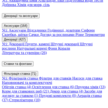
Усі: Акваріумна хімія
Альгіциди
Ліки
Підготовка води
Тести
Добрива
Хімія для моря, сіль
Декорації та аксесуари
Аксесуари
(164)
Усі: Аксесуари
Відсадники
Годівниці, дозатори
Сифони
Скребки, щітки
Сачки
Догляд за рослинами
Різне
Термометри
Декорації
(427)
Усі: Декорації
Ґрунти, камені
Штучні декорації
Штучні
рослини
Натуральні корені
Фони
Корали
Література та сувеніри
(26)
Ставки та фонтани
Фільтрація ставка
(71)
Усі: Фільтрація ставка
Фільтри для ставків
Насоси для ставка
Наповнювачі та комплектуючі
Обігрів ставка
(4)
Освітлення для ставка
(6)
Прудова хімія
(33)
Корм для ставкових риб
(21)
Декор для ставка
(4)
Засоби для
догляду за ставком
(1)
Прудові комплекти
(0)
Аерація ставка
(37)
Стерилізатори
(10)