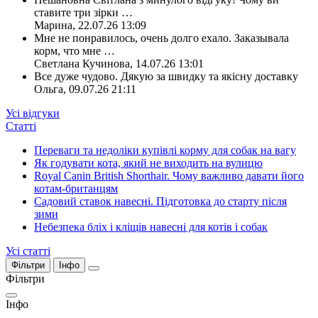
ставите три зірки
…
Марина
,
22.07.26 13:09
Мне не понравилось, очень долго ехало. Заказывала
корм, что мне
…
Светлана Кучинова
,
14.07.26 13:01
Все дуже чудово. Дякую за швидку та якісну доставку
Ольга
,
09.07.26 21:11
Усі відгуки
Статті
Переваги та недоліки купівлі корму для собак на вагу
Як годувати кота, який не виходить на вулицю
Royal Canin British Shorthair. Чому важливо давати його
котам-британцям
Садовий ставок навесні. Підготовка до старту після
зими
Небезпека бліх і кліщів навесні для котів і собак
Усі статті
Фільтри
Інфо
Фільтри
Інфо