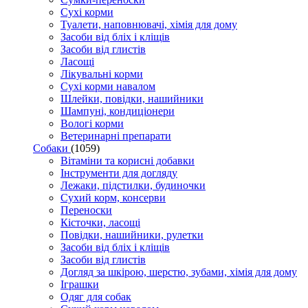
Сухі корми
Туалети, наповнювачі, хімія для дому
Засоби від бліх і кліщів
Засоби від глистів
Ласощі
Лікувальні корми
Сухі корми навалом
Шлейки, повідки, нашийники
Шампуні, кондиціонери
Вологі корми
Ветеринарні препарати
Собаки
(1059)
Вітаміни та корисні добавки
Інструменти для догляду
Лежаки, підстилки, будиночки
Сухий корм, консерви
Переноски
Кісточки, ласощі
Повідки, нашийники, рулетки
Засоби від бліх і кліщів
Засоби від глистів
Догляд за шкірою, шерстю, зубами, хімія для дому
Іграшки
Одяг для собак