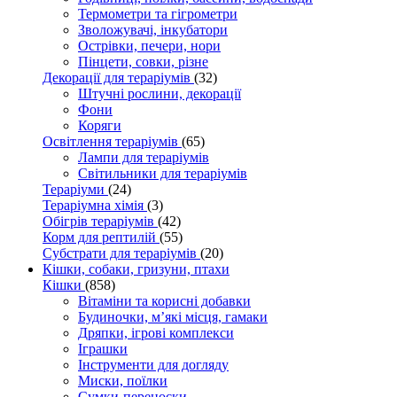
Термометри та гігрометри
Зволожувачі, інкубатори
Острівки, печери, нори
Пінцети, совки, різне
Декорації для тераріумів
(32)
Штучні рослини, декорації
Фони
Коряги
Освітлення тераріумів
(65)
Лампи для тераріумів
Світильники для тераріумів
Тераріуми
(24)
Тераріумна хімія
(3)
Обігрів тераріумів
(42)
Корм для рептилій
(55)
Субстрати для тераріумів
(20)
Кішки, собаки, гризуни, птахи
Кішки
(858)
Вітаміни та корисні добавки
Будиночки, м’які місця, гамаки
Дряпки, ігрові комплекси
Іграшки
Інструменти для догляду
Миски, поїлки
Сумки-переноски