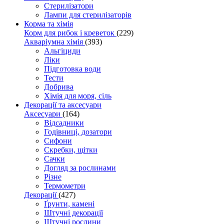
Стерилізатори
Лампи для стерилізаторів
Корма та хімія
Корм для рибок і креветок
(229)
Акваріумна хімія
(393)
Альгіциди
Ліки
Підготовка води
Тести
Добрива
Хімія для моря, сіль
Декорації та аксесуари
Аксесуари
(164)
Відсадники
Годівниці, дозатори
Сифони
Скребки, щітки
Сачки
Догляд за рослинами
Різне
Термометри
Декорації
(427)
Ґрунти, камені
Штучні декорації
Штучні рослини