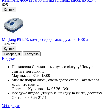
Resun AIR 4000 аератор для акваріумних рибок до 320 л
625
грн
Купити
Minjiang PS-950, компресор для акваріума до 1000 л
1426
грн
Купити
Попередня
Наступна
Відгуки
Нешановна Світлана з минулого відгуку! Чому ви
ставите три зірки
…
Марина
,
22.07.26 13:09
Мне не понравилось, очень долго ехало. Заказывала
корм, что мне
…
Светлана Кучинова
,
14.07.26 13:01
Все дуже чудово. Дякую за швидку та якісну доставку
Ольга
,
09.07.26 21:11
Усі відгуки