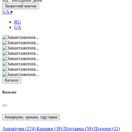
Нд
: Вихідний день
Зворотний виклик
UA
▾
RU
UA
Каталог
Каталог
Акваріуми, кришки, підставки
Акваріуми
(274)
Кришки
(39)
Підставки
(59)
Піддони
(21)