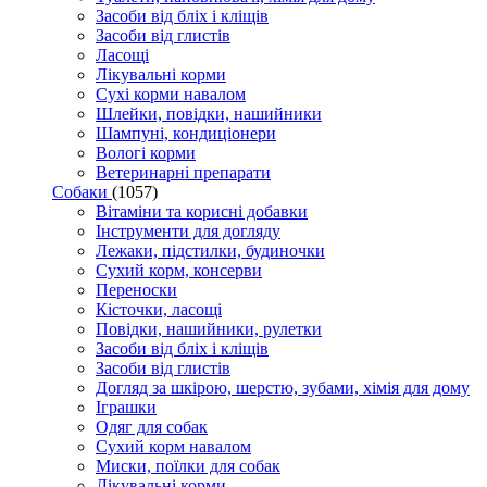
Засоби від бліх і кліщів
Засоби від глистів
Ласощі
Лікувальні корми
Сухі корми навалом
Шлейки, повідки, нашийники
Шампуні, кондиціонери
Вологі корми
Ветеринарні препарати
Собаки
(1057)
Вітаміни та корисні добавки
Інструменти для догляду
Лежаки, підстилки, будиночки
Сухий корм, консерви
Переноски
Кісточки, ласощі
Повідки, нашийники, рулетки
Засоби від бліх і кліщів
Засоби від глистів
Догляд за шкірою, шерстю, зубами, хімія для дому
Іграшки
Одяг для собак
Сухий корм навалом
Миски, поїлки для собак
Лікувальні корми