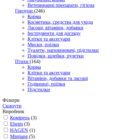
Ветеринарні препарати, гігієна
Гризуни
(246)
Корма
Косметика, средства для ухода
Ласощі, вітаміни, добавки
Інструменти для догляду
Клітки та аксесуари
Миски, поїлки
Туалети, наповнювачі, підстилки
Повідки, шлейки, рулетки
Птахи
(164)
Корма
Клітки та аксесуари
Вітаміни, добавки та ласощі
Годівниці, поїлки
Підстилки
Фільтри
Скинути
Виробник
Комірець
(3)
Eheim
(3)
HAGEN
(1)
Minjiang
(5)