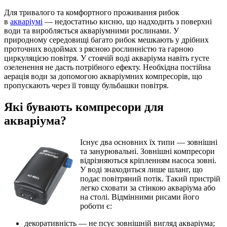
Для тривалого та комфортного проживання рибок
в
акваріумі
— недостатньо кисню, що надходить з поверхні
води та виробляється акваріумними рослинами. У
природному середовищі багато рибок мешкають у дрібних
проточних водоймах з рясною рослинністю та гарною
циркуляцією повітря. У стоячій воді акваріума навіть густе
озеленення не дасть потрібного ефекту. Необхідна постійна
аерація води за допомогою акваріумних компресорів, що
пропускають через її товщу бульбашки повітря.
Які бувають компресори для
акваріума?
Існує два основних їх типи — зовнішні
та занурювальні. Зовнішні компресори
відрізняються кріпленням насоса зовні.
У воді знаходиться лише шланг, що
подає повітряний потік. Такий пристрій
легко сховати за стінкою акваріума або
на столі. Відмінними рисами його
роботи є:
декоративність — не псує зовнішній вигляд акваріума;