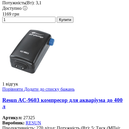
Потужність(Вт): 3,1
Доступно ⓘ
1169
грн
Купити
1 відгук
Порівняти
Додати до списку бажань
Resun AC-9603 компресор для акваріума до 400
л
Артикул:
27325
Виробник:
RESUN
Продуктивність: 270 л/год; Потужність (Вт): 5; Тиск (МПа):