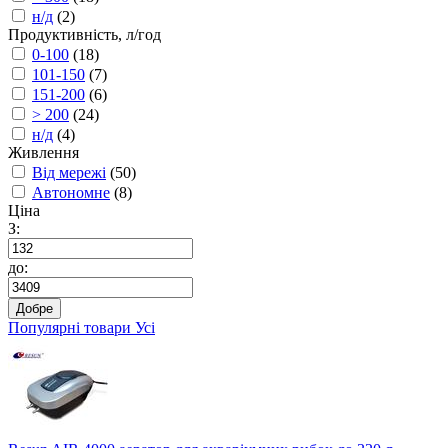
н/д
(2)
Продуктивність, л/год
0-100
(18)
101-150
(7)
151-200
(6)
> 200
(24)
н/д
(4)
Живлення
Від мережі
(50)
Автономне
(8)
Ціна
З:
до:
Добре
Популярні товари
Усі