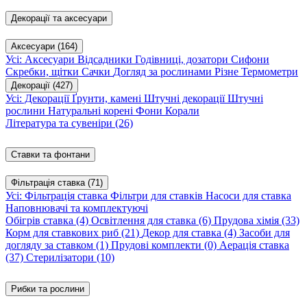
Декорації та аксесуари
Аксесуари
(164)
Усі: Аксесуари
Відсадники
Годівниці, дозатори
Сифони
Скребки, щітки
Сачки
Догляд за рослинами
Різне
Термометри
Декорації
(427)
Усі: Декорації
Ґрунти, камені
Штучні декорації
Штучні
рослини
Натуральні корені
Фони
Корали
Література та сувеніри
(26)
Ставки та фонтани
Фільтрація ставка
(71)
Усі: Фільтрація ставка
Фільтри для ставків
Насоси для ставка
Наповнювачі та комплектуючі
Обігрів ставка
(4)
Освітлення для ставка
(6)
Прудова хімія
(33)
Корм для ставкових риб
(21)
Декор для ставка
(4)
Засоби для
догляду за ставком
(1)
Прудові комплекти
(0)
Аерація ставка
(37)
Стерилізатори
(10)
Рибки та рослини