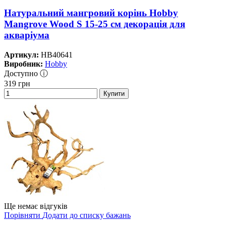
Натуральний мангровий корінь Hobby
Mangrove Wood S 15-25 см декорація для
акваріума
Артикул:
HB40641
Виробник:
Hobby
Доступно ⓘ
319
грн
Купити
Ще немає відгуків
Порівняти
Додати до списку бажань