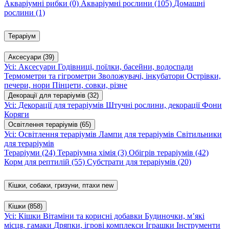
Акваріумні рибки
(0)
Акваріумні рослини
(105)
Домашні
рослини
(1)
Тераріум
Аксесуари
(39)
Усі: Аксесуари
Годівниці, поїлки, басейни, водоспади
Термометри та гігрометри
Зволожувачі, інкубатори
Острівки,
печери, нори
Пінцети, совки, різне
Декорації для тераріумів
(32)
Усі: Декорації для тераріумів
Штучні рослини, декорації
Фони
Коряги
Освітлення тераріумів
(65)
Усі: Освітлення тераріумів
Лампи для тераріумів
Світильники
для тераріумів
Тераріуми
(24)
Тераріумна хімія
(3)
Обігрів тераріумів
(42)
Корм для рептилій
(55)
Субстрати для тераріумів
(20)
Кішки, собаки, гризуни, птахи
new
Кішки
(858)
Усі: Кішки
Вітаміни та корисні добавки
Будиночки, м’які
місця, гамаки
Дряпки, ігрові комплекси
Іграшки
Інструменти