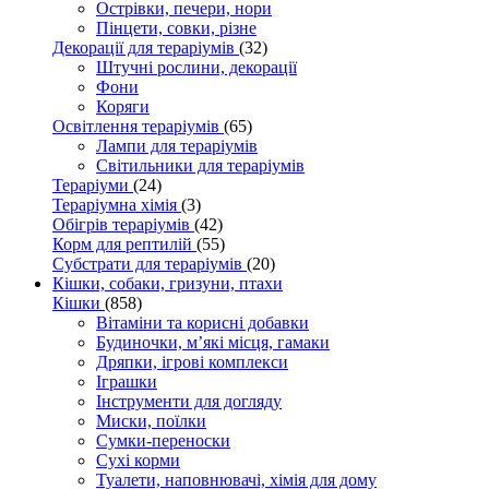
Острівки, печери, нори
Пінцети, совки, різне
Декорації для тераріумів
(32)
Штучні рослини, декорації
Фони
Коряги
Освітлення тераріумів
(65)
Лампи для тераріумів
Світильники для тераріумів
Тераріуми
(24)
Тераріумна хімія
(3)
Обігрів тераріумів
(42)
Корм для рептилій
(55)
Субстрати для тераріумів
(20)
Кішки, собаки, гризуни, птахи
Кішки
(858)
Вітаміни та корисні добавки
Будиночки, м’які місця, гамаки
Дряпки, ігрові комплекси
Іграшки
Інструменти для догляду
Миски, поїлки
Сумки-переноски
Сухі корми
Туалети, наповнювачі, хімія для дому