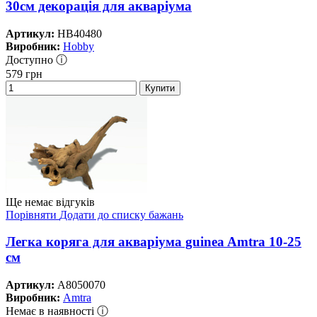
30см декорація для акваріума
Артикул:
HB40480
Виробник:
Hobby
Доступно ⓘ
579
грн
Купити
Ще немає відгуків
Порівняти
Додати до списку бажань
Легка коряга для акваріума guinea Amtra 10-25
см
Артикул:
A8050070
Виробник:
Amtra
Немає в наявності ⓘ