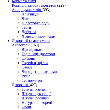
Корма та хімія
Корм для рибок і креветок
(229)
Акваріумна хімія
(393)
Альгіциди
Ліки
Підготовка води
Тести
Добрива
Хімія для моря, сіль
Декорації та аксесуари
Аксесуари
(164)
Відсадники
Годівниці, дозатори
Сифони
Скребки, щітки
Сачки
Догляд за рослинами
Різне
Термометри
Декорації
(427)
Ґрунти, камені
Штучні декорації
Штучні рослини
Натуральні корені
Фони