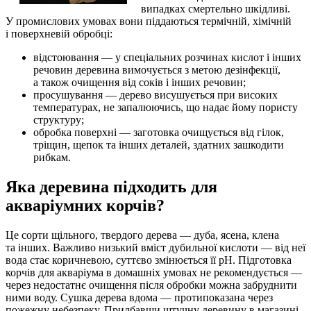
випадках смертельно шкідливі.
У промислових умовах вони піддаються термічній, хімічній
і поверхневій обробці:
відстоювання — у спеціальних розчинах кислот і інших
речовин деревина вимочується з метою дезінфекції,
а також очищення від соків і інших речовин;
просушування — дерево висушується при високих
температурах, не запалюючись, що надає йому пористу
структуру;
обробка поверхні — заготовка очищується від гілок,
тріщин, щепок та інших деталей, здатних зашкодити
рибкам.
Яка деревина підходить для
акваріумних корчів?
Це сорти щільного, твердого дерева — дуба, ясена, клена
та інших. Важливо низький вміст дубильної кислоти — від неї
вода стає коричневою, суттєво змінюється її pH. Підготовка
корчів для акваріума в домашніх умовах не рекомендується —
через недостатнє очищення після обробки можна забруднити
ними воду. Сушка дерева вдома — протипоказана через
пожежну небезпеку. Придбавши штучну деревину в магазині