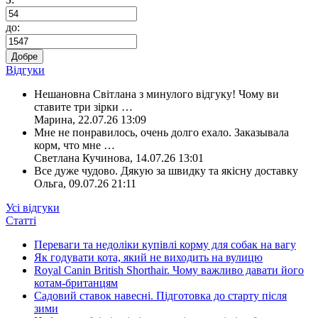
до:
Добре
Відгуки
Нешановна Світлана з минулого відгуку! Чому ви
ставите три зірки
…
Марина
,
22.07.26 13:09
Мне не понравилось, очень долго ехало. Заказывала
корм, что мне
…
Светлана Кучинова
,
14.07.26 13:01
Все дуже чудово. Дякую за швидку та якісну доставку
Ольга
,
09.07.26 21:11
Усі відгуки
Статті
Переваги та недоліки купівлі корму для собак на вагу
Як годувати кота, який не виходить на вулицю
Royal Canin British Shorthair. Чому важливо давати його
котам-британцям
Садовий ставок навесні. Підготовка до старту після
зими