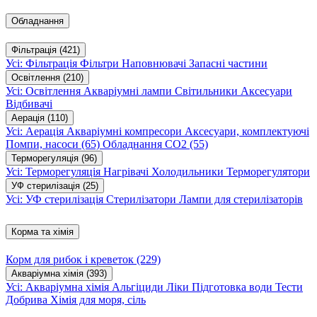
Обладнання
Фільтрація
(421)
Усі: Фільтрація
Фільтри
Наповнювачі
Запасні частини
Освітлення
(210)
Усі: Освітлення
Акваріумні лампи
Світильники
Аксесуари
Відбивачі
Аерація
(110)
Усі: Аерація
Акваріумні компресори
Аксесуари, комплектуючі
Помпи, насоси
(65)
Обладнання CO2
(55)
Терморегуляція
(96)
Усі: Терморегуляція
Нагрівачі
Холодильники
Терморегулятори
УФ стерилізація
(25)
Усі: УФ стерилізація
Стерилізатори
Лампи для стерилізаторів
Корма та хімія
Корм для рибок і креветок
(229)
Акваріумна хімія
(393)
Усі: Акваріумна хімія
Альгіциди
Ліки
Підготовка води
Тести
Добрива
Хімія для моря, сіль