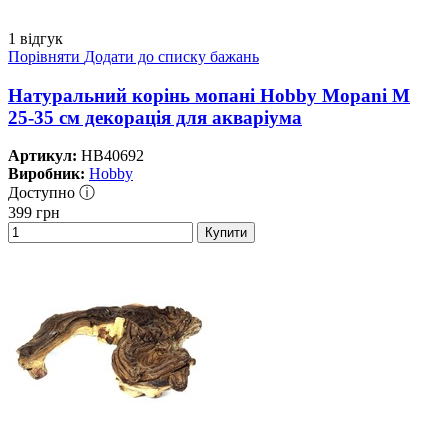
1 відгук
Порівняти
Додати до списку бажань
Натуральний корінь мопані Hobby Mopani M
25-35 см декорація для акваріума
Артикул:
HB40692
Виробник:
Hobby
Доступно ⓘ
399
грн
Купити