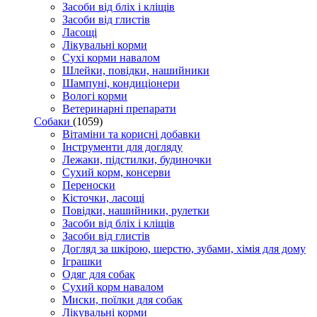
Засоби від бліх і кліщів
Засоби від глистів
Ласощі
Лікувальні корми
Сухі корми навалом
Шлейки, повідки, нашийники
Шампуні, кондиціонери
Вологі корми
Ветеринарні препарати
Собаки
(1059)
Вітаміни та корисні добавки
Інструменти для догляду
Лежаки, підстилки, будиночки
Сухий корм, консерви
Переноски
Кісточки, ласощі
Повідки, нашийники, рулетки
Засоби від бліх і кліщів
Засоби від глистів
Догляд за шкірою, шерстю, зубами, хімія для дому
Іграшки
Одяг для собак
Сухий корм навалом
Миски, поїлки для собак
Лікувальні корми