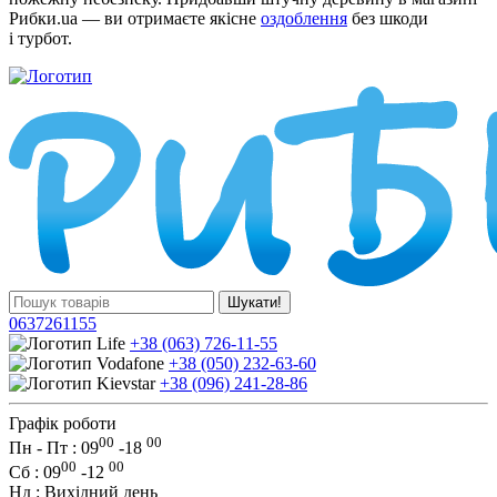
Рибки.ua — ви отримаєте якісне
оздоблення
без шкоди
і турбот.
Шукати!
0637261155
+38 (063) 726-11-55
+38 (050) 232-63-60
+38 (096) 241-28-86
Графік роботи
00
00
Пн - Пт : 09
-
18
00
00
Сб
: 09
-
12
Нд
: Вихідний день