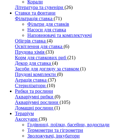
Корали
Література та сувеніри
(26)
Ставки та фонтани
Фільтрація ставка
(71)
Фільтри для ставків
Насоси для ставка
Наповнювачі та комплектуючі
Обігрів ставка
(4)
Освітлення для ставка
(6)
Прудова хімія
(33)
Корм для ставкових риб
(21)
Декор для ставка
(4)
Засоби для догляду за ставком
(1)
Прудові комплекти
(0)
Аерація ставка
(37)
Стерилізатори
(10)
Рибки та рослини
Акваріумні рибки
(0)
Акваріумні рослини
(105)
Домашні рослини
(1)
Тераріум
Аксесуари
(39)
Годівниці, поїлки, басейни, водоспади
Термометри та гігрометри
Зволожувачі, інкубатори