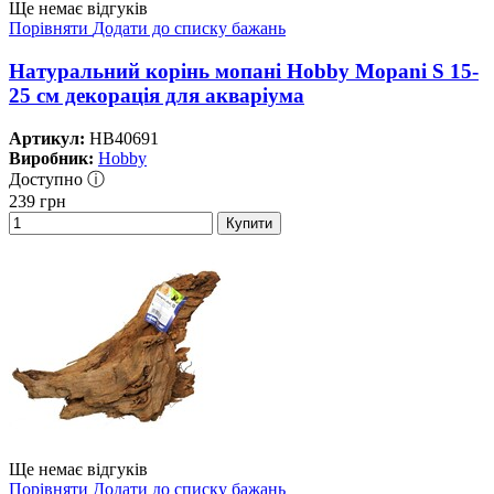
Ще немає відгуків
Порівняти
Додати до списку бажань
Натуральний корінь мопані Hobby Mopani S 15-
25 см декорація для акваріума
Артикул:
HB40691
Виробник:
Hobby
Доступно ⓘ
239
грн
Купити
Ще немає відгуків
Порівняти
Додати до списку бажань