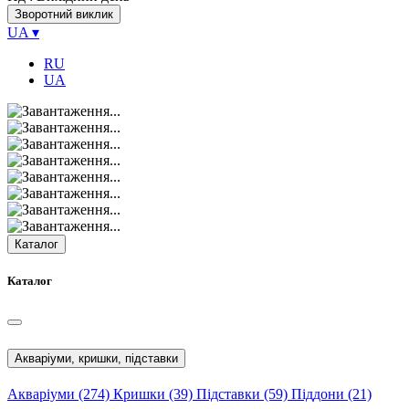
Зворотний виклик
UA
▾
RU
UA
Каталог
Каталог
Акваріуми, кришки, підставки
Акваріуми
(274)
Кришки
(39)
Підставки
(59)
Піддони
(21)