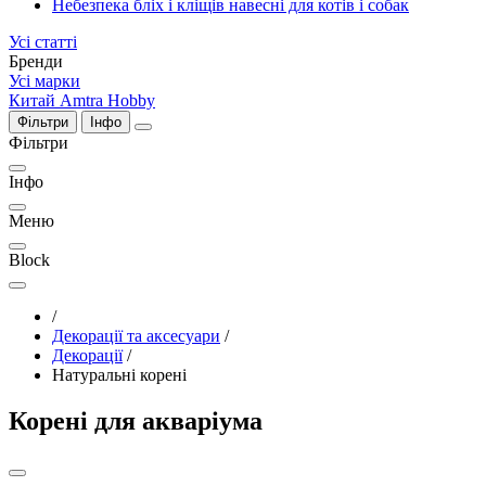
Небезпека бліх і кліщів навесні для котів і собак
Усі статті
Бренди
Усі марки
Китай
Amtra
Hobby
Фільтри
Інфо
Фільтри
Інфо
Меню
Block
/
Декорації та аксесуари
/
Декорації
/
Натуральні корені
Корені для акваріума