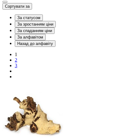
Сортувати за
За статусом
За зростанням ціни
За спаданням ціни
За алфавітом
Назад до алфавіту
1
2
3