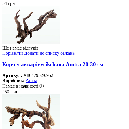
54
грн
Ще немає відгуків
Порівняти
Додати до списку бажань
Корч у акваріум ikebana Amtra 20-30 см
Артикул:
A8047952/6952
Виробник:
Amtra
Немає в наявності ⓘ
250
грн