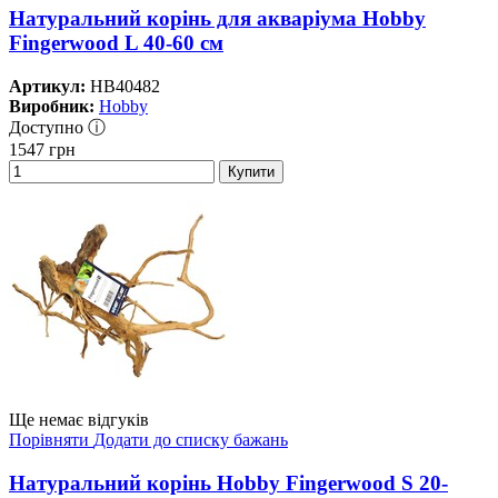
Натуральний корінь для акваріума Hobby
Fingerwood L 40-60 см
Артикул:
HB40482
Виробник:
Hobby
Доступно ⓘ
1547
грн
Купити
Ще немає відгуків
Порівняти
Додати до списку бажань
Натуральний корінь Hobby Fingerwood S 20-