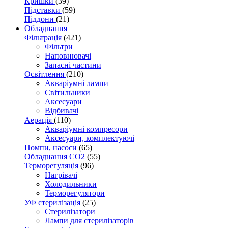
Кришки
(39)
Підставки
(59)
Піддони
(21)
Обладнання
Фільтрація
(421)
Фільтри
Наповнювачі
Запасні частини
Освітлення
(210)
Акваріумні лампи
Світильники
Аксесуари
Відбивачі
Аерація
(110)
Акваріумні компресори
Аксесуари, комплектуючі
Помпи, насоси
(65)
Обладнання CO2
(55)
Терморегуляція
(96)
Нагрівачі
Холодильники
Терморегулятори
УФ стерилізація
(25)
Стерилізатори
Лампи для стерилізаторів