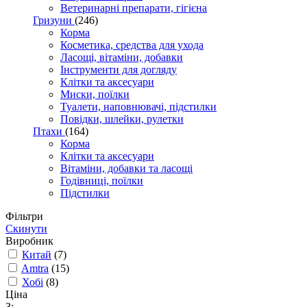
Ветеринарні препарати, гігієна
Гризуни
(246)
Корма
Косметика, средства для ухода
Ласощі, вітаміни, добавки
Інструменти для догляду
Клітки та аксесуари
Миски, поїлки
Туалети, наповнювачі, підстилки
Повідки, шлейки, рулетки
Птахи
(164)
Корма
Клітки та аксесуари
Вітаміни, добавки та ласощі
Годівниці, поїлки
Підстилки
Фільтри
Скинути
Виробник
Китай
(7)
Amtra
(15)
Хобі
(8)
Ціна
З: