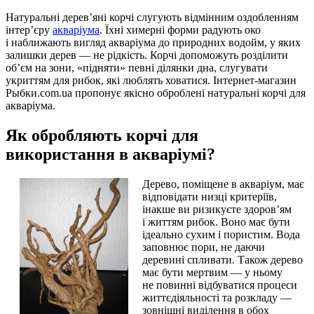
Натуральні дерев’яні корчі слугують відмінним оздобленням
інтер’єру
акваріума
. Їхні химерні форми радують око
і наближають вигляд акваріума до природних водойм, у яких
залишки дерев — не рідкість. Корчі допоможуть розділити
об’єм на зони, «підняти» певні ділянки дна, слугувати
укриттям для рибок, які люблять ховатися. Інтернет-магазин
Рыбки.com.ua пропонує якісно оброблені натуральні корчі для
акваріума.
Як обробляють корчі для
використання в акваріумі?
Дерево, поміщене в акваріум, має
відповідати низці критеріїв,
інакше ви ризикуєте здоров’ям
і життям рибок. Воно має бути
ідеально сухим і пористим. Вода
заповнює пори, не даючи
деревині спливати. Також дерево
має бути мертвим — у ньому
не повинні відбуватися процеси
життєдіяльності та розкладу —
зовнішні виділення в обох