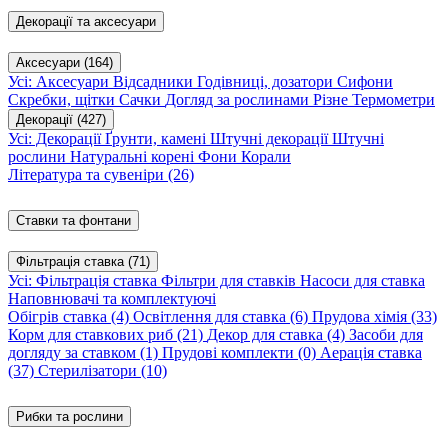
Декорації та аксесуари
Аксесуари
(164)
Усі: Аксесуари
Відсадники
Годівниці, дозатори
Сифони
Скребки, щітки
Сачки
Догляд за рослинами
Різне
Термометри
Декорації
(427)
Усі: Декорації
Ґрунти, камені
Штучні декорації
Штучні
рослини
Натуральні корені
Фони
Корали
Література та сувеніри
(26)
Ставки та фонтани
Фільтрація ставка
(71)
Усі: Фільтрація ставка
Фільтри для ставків
Насоси для ставка
Наповнювачі та комплектуючі
Обігрів ставка
(4)
Освітлення для ставка
(6)
Прудова хімія
(33)
Корм для ставкових риб
(21)
Декор для ставка
(4)
Засоби для
догляду за ставком
(1)
Прудові комплекти
(0)
Аерація ставка
(37)
Стерилізатори
(10)
Рибки та рослини