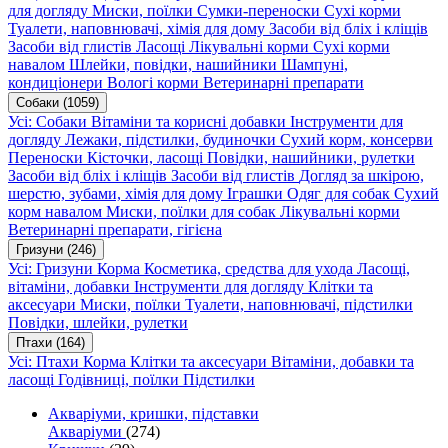
для догляду
Миски, поїлки
Сумки-переноски
Сухі корми
Туалети, наповнювачі, хімія для дому
Засоби від бліх і кліщів
Засоби від глистів
Ласощі
Лікувальні корми
Сухі корми
навалом
Шлейки, повідки, нашийники
Шампуні,
кондиціонери
Вологі корми
Ветеринарні препарати
Собаки
(1059)
Усі: Собаки
Вітаміни та корисні добавки
Інструменти для
догляду
Лежаки, підстилки, будиночки
Сухий корм, консерви
Переноски
Кісточки, ласощі
Повідки, нашийники, рулетки
Засоби від бліх і кліщів
Засоби від глистів
Догляд за шкірою,
шерстю, зубами, хімія для дому
Іграшки
Одяг для собак
Сухий
корм навалом
Миски, поїлки для собак
Лікувальні корми
Ветеринарні препарати, гігієна
Гризуни
(246)
Усі: Гризуни
Корма
Косметика, средства для ухода
Ласощі,
вітаміни, добавки
Інструменти для догляду
Клітки та
аксесуари
Миски, поїлки
Туалети, наповнювачі, підстилки
Повідки, шлейки, рулетки
Птахи
(164)
Усі: Птахи
Корма
Клітки та аксесуари
Вітаміни, добавки та
ласощі
Годівниці, поїлки
Підстилки
Акваріуми, кришки, підставки
Акваріуми
(274)