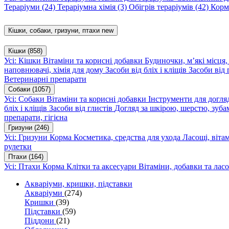
Тераріуми
(24)
Тераріумна хімія
(3)
Обігрів тераріумів
(42)
Корм
Кішки, собаки, гризуни, птахи
new
Кішки
(858)
Усі: Кішки
Вітаміни та корисні добавки
Будиночки, м’які місця
наповнювачі, хімія для дому
Засоби від бліх і кліщів
Засоби від 
Ветеринарні препарати
Собаки
(1057)
Усі: Собаки
Вітаміни та корисні добавки
Інструменти для догл
бліх і кліщів
Засоби від глистів
Догляд за шкірою, шерстю, зуба
препарати, гігієна
Гризуни
(246)
Усі: Гризуни
Корма
Косметика, средства для ухода
Ласощі, віта
рулетки
Птахи
(164)
Усі: Птахи
Корма
Клітки та аксесуари
Вітаміни, добавки та лас
Акваріуми, кришки, підставки
Акваріуми
(274)
Кришки
(39)
Підставки
(59)
Піддони
(21)