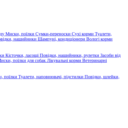
яду
Миски, поїлки
Сумки-переноски
Сухі корми
Туалети,
овідки, нашийники
Шампуні, кондиціонери
Вологі корми
ски
Кісточки, ласощі
Повідки, нашийники, рулетки
Засоби від
иски, поїлки для собак
Лікувальні корми
Ветеринарні
, поїлки
Туалети, наповнювачі, підстилки
Повідки, шлейки,