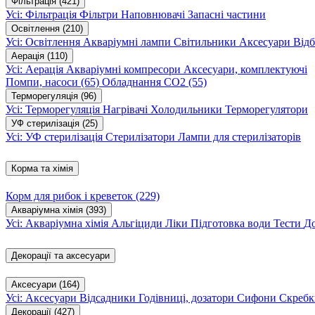
Фільтрація
(421)
Усі: Фільтрація
Фільтри
Наповнювачі
Запасні частини
Освітлення
(210)
Усі: Освітлення
Акваріумні лампи
Світильники
Аксесуари
Відб
Аерація
(110)
Усі: Аерація
Акваріумні компресори
Аксесуари, комплектуючі
Помпи, насоси
(65)
Обладнання CO2
(55)
Терморегуляція
(96)
Усі: Терморегуляція
Нагрівачі
Холодильники
Терморегулятори
УФ стерилізація
(25)
Усі: УФ стерилізація
Стерилізатори
Лампи для стерилізаторів
Корма та хімія
Корм для рибок і креветок
(229)
Акваріумна хімія
(393)
Усі: Акваріумна хімія
Альгіциди
Ліки
Підготовка води
Тести
Д
Декорації та аксесуари
Аксесуари
(164)
Усі: Аксесуари
Відсадники
Годівниці, дозатори
Сифони
Скребк
Декорації
(427)