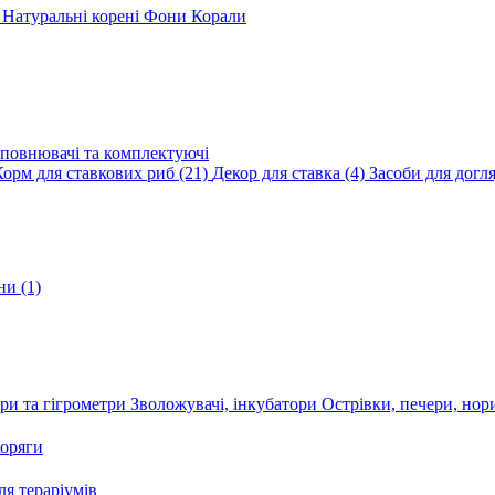
и
Натуральні корені
Фони
Корали
повнювачі та комплектуючі
Корм для ставкових риб
(21)
Декор для ставка
(4)
Засоби для догл
ини
(1)
ри та гігрометри
Зволожувачі, інкубатори
Острівки, печери, но
оряги
я тераріумів