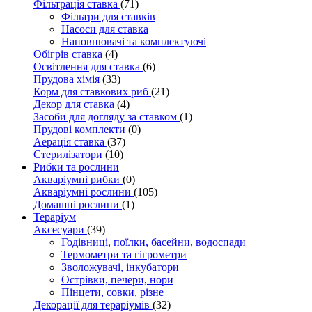
Фільтрація ставка
(71)
Фільтри для ставків
Насоси для ставка
Наповнювачі та комплектуючі
Обігрів ставка
(4)
Освітлення для ставка
(6)
Прудова хімія
(33)
Корм для ставкових риб
(21)
Декор для ставка
(4)
Засоби для догляду за ставком
(1)
Прудові комплекти
(0)
Аерація ставка
(37)
Стерилізатори
(10)
Рибки та рослини
Акваріумні рибки
(0)
Акваріумні рослини
(105)
Домашні рослини
(1)
Тераріум
Аксесуари
(39)
Годівниці, поїлки, басейни, водоспади
Термометри та гігрометри
Зволожувачі, інкубатори
Острівки, печери, нори
Пінцети, совки, різне
Декорації для тераріумів
(32)