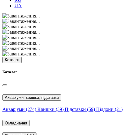
RU
UA
Каталог
Каталог
Акваріуми, кришки, підставки
Акваріуми
(274)
Кришки
(39)
Підставки
(59)
Піддони
(21)
Обладнання