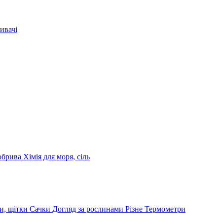
ивачі
обрива
Хімія для моря, сіль
и, щітки
Сачки
Догляд за рослинами
Різне
Термометри