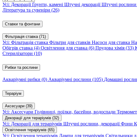
Усі: Декорації
Ґрунти, камені
Штучні декорації
Штучні рослин
Література та сувеніри
(26)
Ставки та фонтани
Фільтрація ставка
(71)
Усі: Фільтрація ставка
Фільтри для ставків
Насоси для ставка
На
Обігрів ставка
(4)
Освітлення для ставка
(6)
Прудова хімія
(33)
Стерилізатори
(10)
Рибки та рослини
Акваріумні рибки
(0)
Акваріумні рослини
(105)
Домашні росл
Тераріум
Аксесуари
(39)
Усі: Аксесуари
Годівниці, поїлки, басейни, водоспади
Термомет
Декорації для тераріумів
(32)
Усі: Декорації для тераріумів
Штучні рослини, декорації
Фони
К
Освітлення тераріумів
(65)
Усі: Освітлення тераріумів
Лампи для тераріумів
Світильники дл