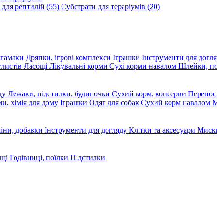
 для рептилій
(55)
Субстрати для тераріумів
(20)
, гамаки
Дряпки, ігрові комплекси
Іграшки
Інструменти для догл
глистів
Ласощі
Лікувальні корми
Сухі корми навалом
Шлейки, п
яду
Лежаки, підстилки, будиночки
Сухий корм, консерви
Перено
ми, хімія для дому
Іграшки
Одяг для собак
Сухий корм навалом
М
міни, добавки
Інструменти для догляду
Клітки та аксесуари
Миски
ощі
Годівниці, поїлки
Підстилки