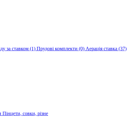
яду за ставком
(1)
Прудові комплекти
(0)
Аерація ставка
(37)
ри
Пінцети, совки, різне