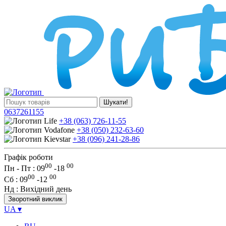
Шукати!
0637261155
+38 (063) 726-11-55
+38 (050) 232-63-60
+38 (096) 241-28-86
Графік роботи
00
00
Пн - Пт : 09
-
18
00
00
Сб
: 09
-
12
Нд
: Вихідний день
Зворотний виклик
UA
▾