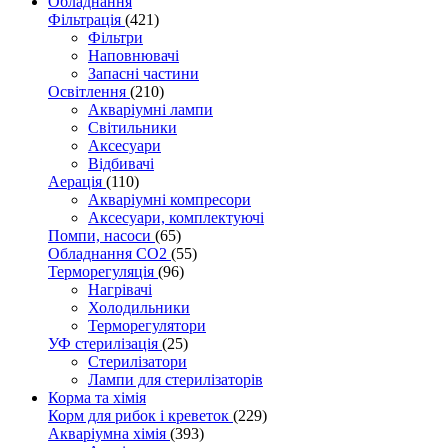
Обладнання
Фільтрація
(421)
Фільтри
Наповнювачі
Запасні частини
Освітлення
(210)
Акваріумні лампи
Світильники
Аксесуари
Відбивачі
Аерація
(110)
Акваріумні компресори
Аксесуари, комплектуючі
Помпи, насоси
(65)
Обладнання CO2
(55)
Терморегуляція
(96)
Нагрівачі
Холодильники
Терморегулятори
УФ стерилізація
(25)
Стерилізатори
Лампи для стерилізаторів
Корма та хімія
Корм для рибок і креветок
(229)
Акваріумна хімія
(393)