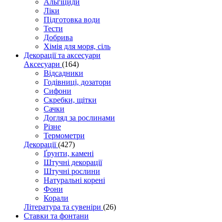
Альгіциди
Ліки
Підготовка води
Тести
Добрива
Хімія для моря, сіль
Декорації та аксесуари
Аксесуари
(164)
Відсадники
Годівниці, дозатори
Сифони
Скребки, щітки
Сачки
Догляд за рослинами
Різне
Термометри
Декорації
(427)
Ґрунти, камені
Штучні декорації
Штучні рослини
Натуральні корені
Фони
Корали
Література та сувеніри
(26)
Ставки та фонтани