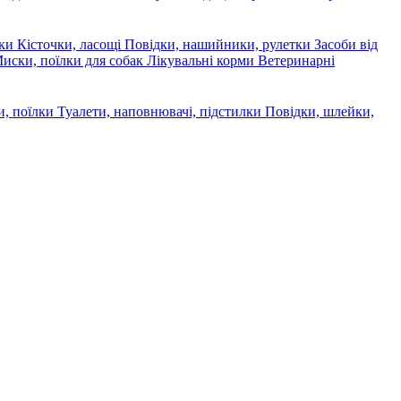
ски
Кісточки, ласощі
Повідки, нашийники, рулетки
Засоби від
иски, поїлки для собак
Лікувальні корми
Ветеринарні
, поїлки
Туалети, наповнювачі, підстилки
Повідки, шлейки,