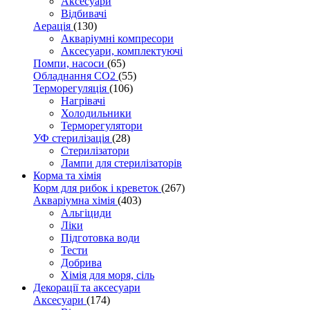
Аксесуари
Відбивачі
Аерація
(130)
Акваріумні компресори
Аксесуари, комплектуючі
Помпи, насоси
(65)
Обладнання CO2
(55)
Терморегуляція
(106)
Нагрівачі
Холодильники
Терморегулятори
УФ стерилізація
(28)
Стерилізатори
Лампи для стерилізаторів
Корма та хімія
Корм для рибок і креветок
(267)
Акваріумна хімія
(403)
Альгіциди
Ліки
Підготовка води
Тести
Добрива
Хімія для моря, сіль
Декорації та аксесуари
Аксесуари
(174)