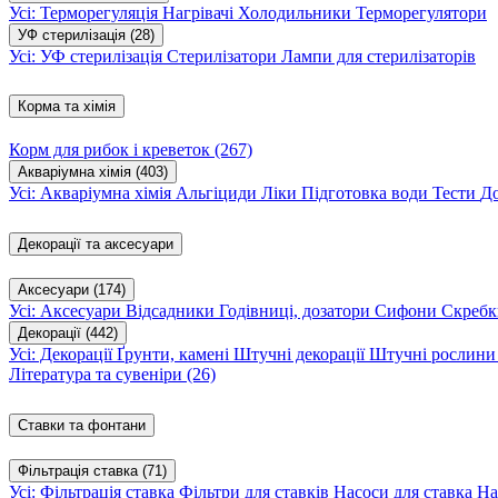
Усі: Терморегуляція
Нагрівачі
Холодильники
Терморегулятори
УФ стерилізація
(28)
Усі: УФ стерилізація
Стерилізатори
Лампи для стерилізаторів
Корма та хімія
Корм для рибок і креветок
(267)
Акваріумна хімія
(403)
Усі: Акваріумна хімія
Альгіциди
Ліки
Підготовка води
Тести
Д
Декорації та аксесуари
Аксесуари
(174)
Усі: Аксесуари
Відсадники
Годівниці, дозатори
Сифони
Скребк
Декорації
(442)
Усі: Декорації
Ґрунти, камені
Штучні декорації
Штучні рослин
Література та сувеніри
(26)
Ставки та фонтани
Фільтрація ставка
(71)
Усі: Фільтрація ставка
Фільтри для ставків
Насоси для ставка
На