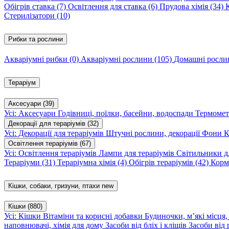
Обігрів ставка
(7)
Освітлення для ставка
(6)
Прудова хімія
(34)
Стерилізатори
(10)
Рибки та рослини
Акваріумні рибки
(0)
Акваріумні рослини
(105)
Домашні росл
Тераріум
Аксесуари
(39)
Усі: Аксесуари
Годівниці, поїлки, басейни, водоспади
Термомет
Декорації для тераріумів
(32)
Усі: Декорації для тераріумів
Штучні рослини, декорації
Фони
К
Освітлення тераріумів
(67)
Усі: Освітлення тераріумів
Лампи для тераріумів
Світильники дл
Тераріуми
(31)
Тераріумна хімія
(4)
Обігрів тераріумів
(42)
Корм
Кішки, собаки, гризуни, птахи
new
Кішки
(880)
Усі: Кішки
Вітаміни та корисні добавки
Будиночки, м’які місця
наповнювачі, хімія для дому
Засоби від бліх і кліщів
Засоби від 