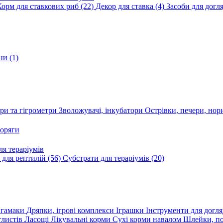
Корм для ставкових риб
(22)
Декор для ставка
(4)
Засоби для догл
ини
(1)
ри та гігрометри
Зволожувачі, інкубатори
Острівки, печери, но
оряги
я тераріумів
 для рептилій
(56)
Субстрати для тераріумів
(20)
, гамаки
Дряпки, ігрові комплекси
Іграшки
Інструменти для догл
глистів
Ласощі
Лікувальні корми
Сухі корми навалом
Шлейки, п