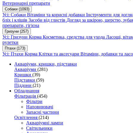
Ветеринарні препарати
Собаки
(1093)
Усі: Собаки
Вітаміни та корисні добавки
Інструменти для догл
бліх і кліщів
Засоби від глистів
Догляд за шкірою, шерстю, зуба
препарати, гігієна
Гризуни
(257)
Усі: Гризуни
Корма
Косметика, средства для ухода
Ласощі, віта
рулетки
Птахи
(173)
Усі: Птахи
Корма
Клітки та аксесуари
Вітаміни, добавки та лас
Акваріуми, кришки, підставки
Акваріуми
(281)
Кришки
(39)
Підставки
(59)
Піддони
(21)
Обладнання
Фільтрація
(454)
Фільтри
Наповнювачі
Запасні частини
Освітлення
(214)
Акваріумні лампи
Світильники