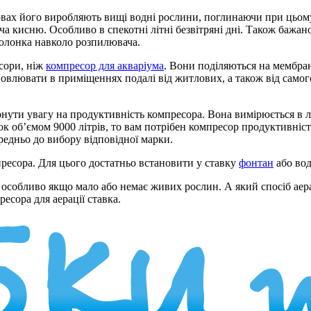
овах його виробляють вищі водні рослини, поглинаючи при цьому
ча кисню. Особливо в спекотні літні безвітряні дні. Також бажан
ополонка навколо розпилювача.
сори, ніж
компресор для акваріума
. Вони поділяються на мембра
влювати в приміщеннях подалі від житлових, а також від самого
нути увагу на продуктивність компресора. Вона вимірюється в л
вок об’ємом 9000 літрів, то вам потрібен компресор продуктивніс
едньо до вибору відповідної марки.
пресора. Для цього достатньо встановити у ставку
фонтан
або вод
ів, особливо якщо мало або немає живих рослин. А який спосіб ае
сора для аерації ставка.