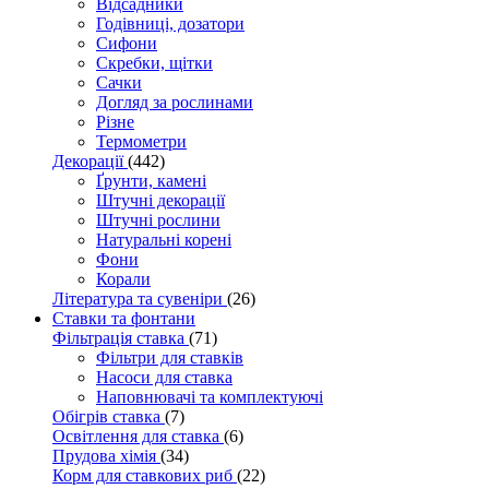
Відсадники
Годівниці, дозатори
Сифони
Скребки, щітки
Сачки
Догляд за рослинами
Різне
Термометри
Декорації
(442)
Ґрунти, камені
Штучні декорації
Штучні рослини
Натуральні корені
Фони
Корали
Література та сувеніри
(26)
Ставки та фонтани
Фільтрація ставка
(71)
Фільтри для ставків
Насоси для ставка
Наповнювачі та комплектуючі
Обігрів ставка
(7)
Освітлення для ставка
(6)
Прудова хімія
(34)
Корм для ставкових риб
(22)