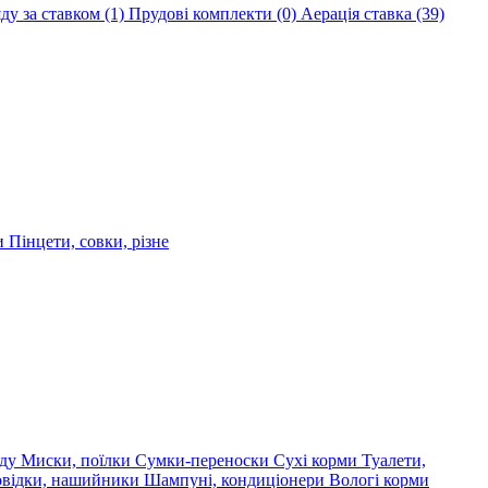
яду за ставком
(1)
Прудові комплекти
(0)
Аерація ставка
(39)
ри
Пінцети, совки, різне
яду
Миски, поїлки
Сумки-переноски
Сухі корми
Туалети,
овідки, нашийники
Шампуні, кондиціонери
Вологі корми