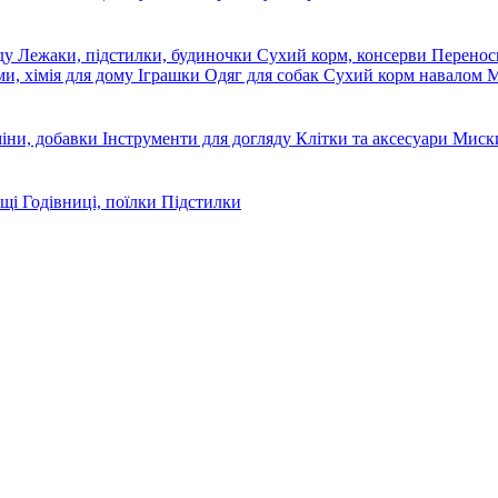
яду
Лежаки, підстилки, будиночки
Сухий корм, консерви
Перено
ми, хімія для дому
Іграшки
Одяг для собак
Сухий корм навалом
М
міни, добавки
Інструменти для догляду
Клітки та аксесуари
Миски
ощі
Годівниці, поїлки
Підстилки