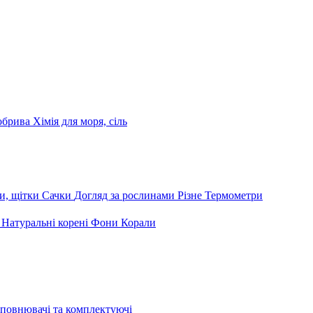
обрива
Хімія для моря, сіль
и, щітки
Сачки
Догляд за рослинами
Різне
Термометри
и
Натуральні корені
Фони
Корали
повнювачі та комплектуючі