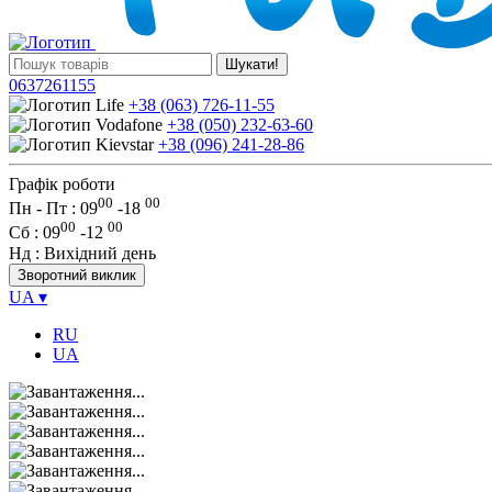
Шукати!
0637261155
+38 (063) 726-11-55
+38 (050) 232-63-60
+38 (096) 241-28-86
Графік роботи
00
00
Пн - Пт : 09
-
18
00
00
Сб
: 09
-
12
Нд
: Вихідний день
Зворотний виклик
UA
▾
RU
UA