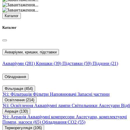
Каталог
Каталог
Акваріуми, кришки, підставки
Акваріуми
(281)
Кришки
(39)
Підставки
(59)
Піддони
(21)
Обладнання
Фільтрація
(454)
Усі: Фільтрація
Фільтри
Наповнювачі
Запасні частини
Освітлення
(214)
Усі: Освітлення
Акваріумні лампи
Світильники
Аксесуари
Відб
Аерація
(130)
Усі: Аерація
Акваріумні компресори
Аксесуари, комплектуючі
Помпи, насоси
(65)
Обладнання CO2
(55)
Терморегуляція
(106)