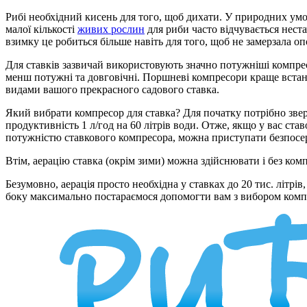
Рибі необхідний кисень для того, щоб дихати. У природних ум
малої кількості
живих рослин
для риби часто відчувається неста
взимку це робиться більше навіть для того, щоб не замерзала 
Для ставків зазвичай використовують значно потужніші компре
менш потужні та довговічні. Поршневі компресори краще встано
видами вашого прекрасного садового ставка.
Який вибрати компресор для ставка? Для початку потрібно звер
продуктивність 1 л/год на 60 літрів води. Отже, якщо у вас ста
потужністю ставкового компресора, можна приступати безпосер
Втім, аерацію ставка (окрім зими) можна здійснювати і без ком
Безумовно, аерація просто необхідна у ставках до 20 тис. літр
боку максимально постараємося допомогти вам з вибором компре