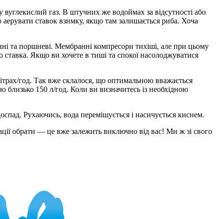
 вуглекислий газ. В штучних же водоймах за відсутності або
о аерувати ставок взимку, якщо там залишається риба. Хоча
нні та поршневі. Мембранні компресори тихіші, але при цьому
 ставка. Якщо ви хочете в тиші та спокої насолоджуватися
ітрах/год. Так вже склалося, що оптимальною вважається
тю близько 150 л/год. Коли ви визначитесь із необхідною
оспад. Рухаючись, вода перемішується і насичується киснем.
рації обрати — це вже залежить виключно від вас! Ми ж зі свого