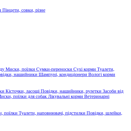
ри
Пінцети, совки, різне
яду
Миски, поїлки
Сумки-переноски
Сухі корми
Туалети,
овідки, нашийники
Шампуні, кондиціонери
Вологі корми
ски
Кісточки, ласощі
Повідки, нашийники, рулетки
Засоби від
иски, поїлки для собак
Лікувальні корми
Ветеринарні
, поїлки
Туалети, наповнювачі, підстилки
Повідки, шлейки,