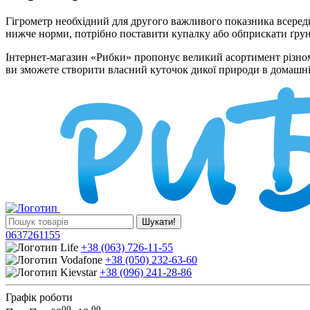
Гігрометр необхідний для другого важливого показника всереди
нижче норми, потрібно поставити купалку або обприскати ґрун
Інтернет-магазин «Рибки» пропонує великий асортимент різнома
ви зможете створити власний куточок дикої природи в домашні
Шукати!
0637261155
+38 (063) 726-11-55
+38 (050) 232-63-60
+38 (096) 241-28-86
Графік роботи
00
00