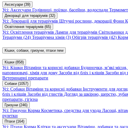
Аксесуари
(39)
Усі: Аксесуари
Годівниці, поїлки, басейни, водоспади
Термомет
Декорації для тераріумів
(32)
Усі: Декорації для тераріумів
Штучні рослини, декорації
Фони
К
Освітлення тераріумів
(65)
Усі: Освітлення тераріумів
Лампи для тераріумів
Світильники дл
Тераріуми
(24)
Тераріумна хімія
(3)
Обігрів тераріумів
(42)
Корм
Кішки, собаки, гризуни, птахи
new
Кішки
(858)
Усі: Кішки
Вітаміни та корисні добавки
Будиночки, м’які місця
наповнювачі, хімія для дому
Засоби від бліх і кліщів
Засоби від 
Ветеринарні препарати
Собаки
(1057)
Усі: Собаки
Вітаміни та корисні добавки
Інструменти для догл
бліх і кліщів
Засоби від глистів
Догляд за шкірою, шерстю, зуба
препарати, гігієна
Гризуни
(246)
Усі: Гризуни
Корма
Косметика, средства для ухода
Ласощі, віта
рулетки
Птахи
(164)
Усі: Птахи
Корма
Клітки та аксесуари
Вітаміни, добавки та лас