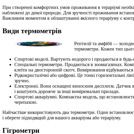
При створенні комфортних умов проживання в тераріумі необхі
наближені до дикої природи. Для зручності проживання вста
Важливим моментом в облаштуванні якісного тераріуму є контр
Види термометрів
Рептилії та амфібії — холод
термометри. Кожен тип цього
Спиртові моделі. Вартують недорого і продаються в будь-я
Спеціальні термометри. Продаються в зоомагазинах. Компа
клеїти на двосторонній скотч. Вимірювання відбуваються
Рідкокристалічні або цифрові. Це тонкі горизонтальні лі
зручно.
Електронні. Вони оснащені виносним дисплеєм. Датчик в
і коштують дорожче за інші вимірювальні прилади.
Спиртові акваріумні. Компактна модель, що встановлюєть
черепахою.
Найчастіше використовують два термометри. Один встановлюєт
і оберете підходящий для вашого акваріума або тераріуму.
Гігрометри