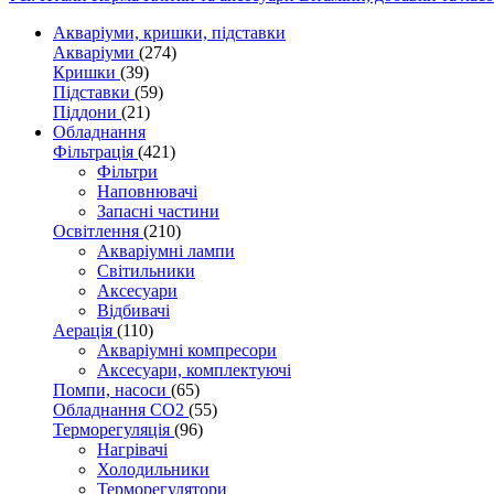
Акваріуми, кришки, підставки
Акваріуми
(274)
Кришки
(39)
Підставки
(59)
Піддони
(21)
Обладнання
Фільтрація
(421)
Фільтри
Наповнювачі
Запасні частини
Освітлення
(210)
Акваріумні лампи
Світильники
Аксесуари
Відбивачі
Аерація
(110)
Акваріумні компресори
Аксесуари, комплектуючі
Помпи, насоси
(65)
Обладнання CO2
(55)
Терморегуляція
(96)
Нагрівачі
Холодильники
Терморегулятори