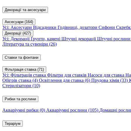
Декорації та аксесуари
Аксесуари
(164)
Усі: Аксесуари
Відсадники
Годівниці, дозатори
Сифони
Скребк
Декорації
(427)
Усі: Декорації
Ґрунти, камені
Штучні декорації
Штучні рослин
Література та сувеніри
(26)
Ставки та фонтани
Фільтрація ставка
(71)
Усі: Фільтрація ставка
Фільтри для ставків
Насоси для ставка
На
Обігрів ставка
(4)
Освітлення для ставка
(6)
Прудова хімія
(33)
Стерилізатори
(10)
Рибки та рослини
Акваріумні рибки
(0)
Акваріумні рослини
(105)
Домашні росл
Тераріум