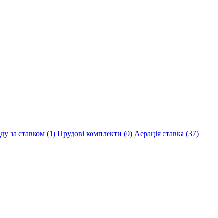
яду за ставком
(1)
Прудові комплекти
(0)
Аерація ставка
(37)