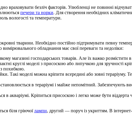
дно враховувати безліч факторів. Улюбленці не повинні відчув
новлюються
печери та норки
. Для створення необхідних кліматични
оль вологості та температури.
нокровні тварини. Необхідно постійно підтримувати певну темпер
 вимірювального обладнання має свої переваги та недоліки:
кому магазині господарських товарів. Але їх важко розмістити в
ктні круглі моделі з присоскою або липучкою для зручності кріп
 з похибкою.
нійки. Такі моделі можна кріпити всередині або зовні тераріуму
становлюється в тераріумі і майже непомітний. Забезпечують в
ся в акваріумі. Кріпиться присоскою і легко може бути віддерт
ься біля гріючої
лампи
, другий — поруч із укриттям. В інтернет