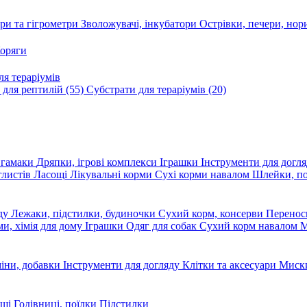
ри та гігрометри
Зволожувачі, інкубатори
Острівки, печери, но
оряги
я тераріумів
 для рептилій
(55)
Субстрати для тераріумів
(20)
, гамаки
Дряпки, ігрові комплекси
Іграшки
Інструменти для догл
глистів
Ласощі
Лікувальні корми
Сухі корми навалом
Шлейки, п
яду
Лежаки, підстилки, будиночки
Сухий корм, консерви
Перено
ми, хімія для дому
Іграшки
Одяг для собак
Сухий корм навалом
М
міни, добавки
Інструменти для догляду
Клітки та аксесуари
Миски
ощі
Годівниці, поїлки
Підстилки