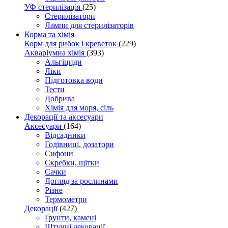
УФ стерилізація
(25)
Стерилізатори
Лампи для стерилізаторів
Корма та хімія
Корм для рибок і креветок
(229)
Акваріумна хімія
(393)
Альгіциди
Ліки
Підготовка води
Тести
Добрива
Хімія для моря, сіль
Декорації та аксесуари
Аксесуари
(164)
Відсадники
Годівниці, дозатори
Сифони
Скребки, щітки
Сачки
Догляд за рослинами
Різне
Термометри
Декорації
(427)
Ґрунти, камені
Штучні декорації