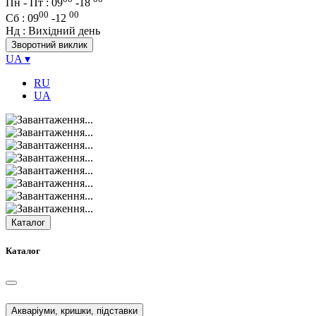
Пн - Пт : 09
-
18
00
00
Сб
: 09
-
12
Нд
: Вихідний день
Зворотний виклик
UA
▾
RU
UA
Каталог
Каталог
Акваріуми, кришки, підставки