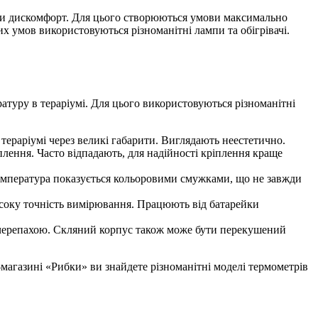
ати дискомфорт. Для цього створюються умови максимально
х умов використовуються різноманітні лампи та обігрівачі.
атуру в тераріумі. Для цього використовуються різноманітні
 тераріумі через великі габарити. Виглядають неестетично.
лення. Часто відпадають, для надійності кріплення краще
. Температура показується кольоровими смужками, що не завжди
исоку точність вимірювання. Працюють від батарейки
а черепахою. Скляний корпус також може бути перекушений
-магазині «Рибки» ви знайдете різноманітні моделі термометрів