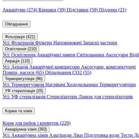
Акваріуми
(274)
Кришки
(39)
Підставки
(59)
Піддони
(21)
Обладнання
Фільтрація
(421)
Усі: Фільтрація
Фільтри
Наповнювачі
Запасні частини
Освітлення
(210)
Усі: Освітлення
Акваріумні лампи
Світильники
Аксесуари
Відб
Аерація
(110)
Усі: Аерація
Акваріумні компресори
Аксесуари, комплектуючі
Помпи, насоси
(65)
Обладнання CO2
(55)
Терморегуляція
(96)
Усі: Терморегуляція
Нагрівачі
Холодильники
Терморегулятори
УФ стерилізація
(25)
Усі: УФ стерилізація
Стерилізатори
Лампи для стерилізаторів
Корма та хімія
Корм для рибок і креветок
(229)
Акваріумна хімія
(393)
Усі: Акваріумна хімія
Альгіциди
Ліки
Підготовка води
Тести
Д