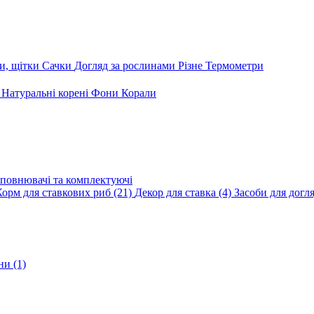
и, щітки
Сачки
Догляд за рослинами
Різне
Термометри
и
Натуральні корені
Фони
Корали
повнювачі та комплектуючі
Корм для ставкових риб
(21)
Декор для ставка
(4)
Засоби для догл
ини
(1)