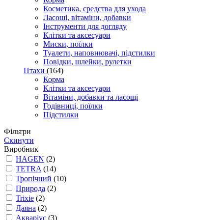
Косметика, средства для ухода
Ласощі, вітаміни, добавки
Інструменти для догляду
Клітки та аксесуари
Миски, поїлки
Туалети, наповнювачі, підстилки
Повідки, шлейки, рулетки
Птахи
(164)
Корма
Клітки та аксесуари
Вітаміни, добавки та ласощі
Годівниці, поїлки
Підстилки
Фільтри
Скинути
Виробник
HAGEN
(2)
TETRA
(14)
Тропічний
(10)
Природа
(2)
Trixie
(2)
Даяна
(2)
Акваріус
(3)