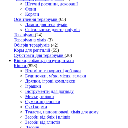
Штучні рослини, декорації
Фони
Коряги
Освітлення тераріумів
(65)
Лампи для тераріумів
Світильники для тераріумів
Тераріуми
(24)
Тераріумна хімія
(3)
Обігрів тераріумів
(42)
Корм для рептилій
(55)
Субстрати для тераріумів
(20)
Кішки, собаки, гризуни, птахи
Кішки
(858)
Вітаміни та корисні добавки
Будиночки, м’які місця, гамаки
Дряпки, ігрові комплекси
Іграшки
Інструменти для догляду
Миски, поїлки
Сумки-переноски
Сухі корми
Туалети, наповнювачі, хімія для дому
Засоби від бліх і кліщів
Засоби від глистів
Ласощі