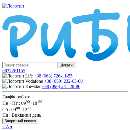
Шукати!
0637261155
+38 (063) 726-11-55
+38 (050) 232-63-60
+38 (096) 241-28-86
Графік роботи
00
00
Пн - Пт : 09
-
18
00
00
Сб
: 09
-
12
Нд
: Вихідний день
Зворотний виклик
UA
▾