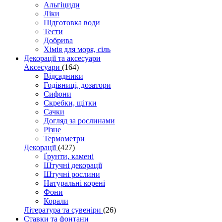
Альгіциди
Ліки
Підготовка води
Тести
Добрива
Хімія для моря, сіль
Декорації та аксесуари
Аксесуари
(164)
Відсадники
Годівниці, дозатори
Сифони
Скребки, щітки
Сачки
Догляд за рослинами
Різне
Термометри
Декорації
(427)
Ґрунти, камені
Штучні декорації
Штучні рослини
Натуральні корені
Фони
Корали
Література та сувеніри
(26)
Ставки та фонтани