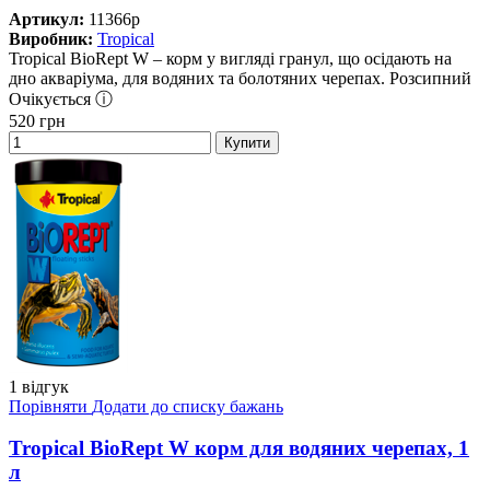
Артикул:
11366p
Виробник:
Tropical
Tropical BioRept W – корм у вигляді гранул, що осідають на
дно акваріума, для водяних та болотяних черепах. Розсипний
Очікується ⓘ
520
грн
Купити
1 відгук
Порівняти
Додати до списку бажань
Tropical BioRept W корм для водяних черепах, 1
л