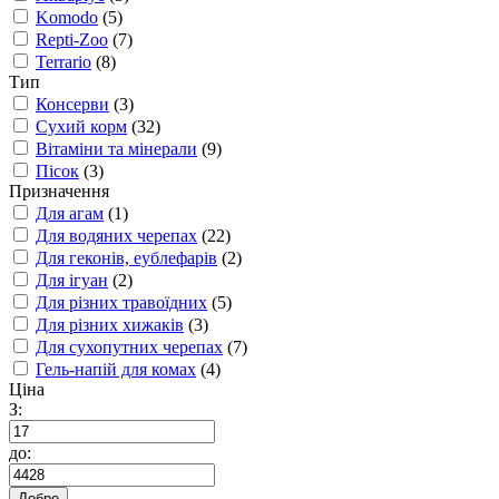
Komodo
(5)
Repti-Zoo
(7)
Terrario
(8)
Тип
Консерви
(3)
Сухий корм
(32)
Вітаміни та мінерали
(9)
Пісок
(3)
Призначення
Для агам
(1)
Для водяних черепах
(22)
Для геконів, еублефарів
(2)
Для ігуан
(2)
Для різних травоїдних
(5)
Для різних хижаків
(3)
Для сухопутних черепах
(7)
Гель-напій для комах
(4)
Ціна
З:
до:
Добре