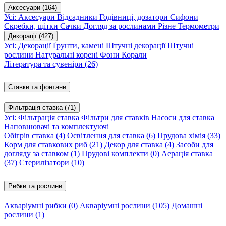
Аксесуари
(164)
Усі: Аксесуари
Відсадники
Годівниці, дозатори
Сифони
Скребки, щітки
Сачки
Догляд за рослинами
Різне
Термометри
Декорації
(427)
Усі: Декорації
Ґрунти, камені
Штучні декорації
Штучні
рослини
Натуральні корені
Фони
Корали
Література та сувеніри
(26)
Ставки та фонтани
Фільтрація ставка
(71)
Усі: Фільтрація ставка
Фільтри для ставків
Насоси для ставка
Наповнювачі та комплектуючі
Обігрів ставка
(4)
Освітлення для ставка
(6)
Прудова хімія
(33)
Корм для ставкових риб
(21)
Декор для ставка
(4)
Засоби для
догляду за ставком
(1)
Прудові комплекти
(0)
Аерація ставка
(37)
Стерилізатори
(10)
Рибки та рослини
Акваріумні рибки
(0)
Акваріумні рослини
(105)
Домашні
рослини
(1)