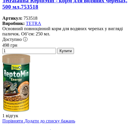
Tetrafauna ReptoMin - корм для водяних черепах,
500 мл,753518
Артикул:
753518
Виробник:
TETRA
Основний повноцінний корм для водяних черепах у вигляді
паличок. Об’єм: 250 мл.
Доступно ⓘ
498
грн
Купити
1 відгук
Порівняти
Додати до списку бажань