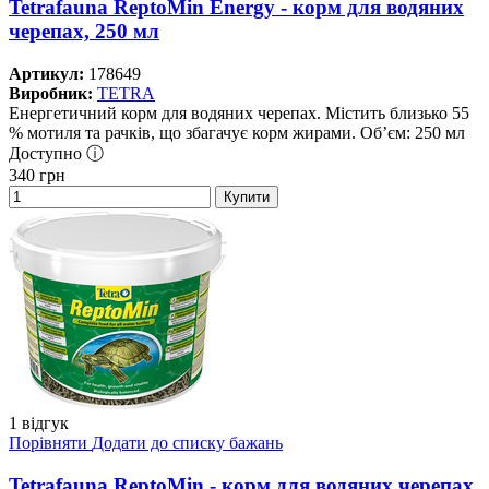
Tetrafauna ReptoMin Energy - корм для водяних
черепах, 250 мл
Артикул:
178649
Виробник:
TETRA
Енергетичний корм для водяних черепах. Містить близько 55
% мотиля та рачків, що збагачує корм жирами. Об’єм: 250 мл
Доступно ⓘ
340
грн
Купити
1 відгук
Порівняти
Додати до списку бажань
Tetrafauna ReptoMin - корм для водяних черепах,