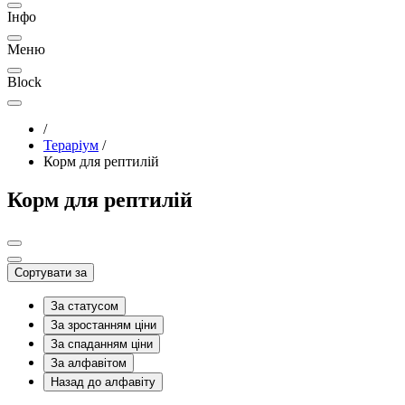
Інфо
Меню
Block
/
Тераріум
/
Корм для рептилій
Корм для рептилій
Сортувати за
За статусом
За зростанням ціни
За спаданням ціни
За алфавітом
Назад до алфавіту