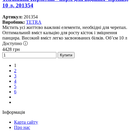
10 л, 201354
Артикул:
201354
Виробник:
TETRA
Містить усі життєво важливі елементи, необхідні для черепах.
Оптимальний вміст кальцію для росту кісток і зміцнення
панцира. Високий вміст легко засвоюваних білків. Об’єм 10 л
Доступно ⓘ
4428
грн
Купити
1
2
3
4
5
6
Інформація
Карта сайту
Про нас