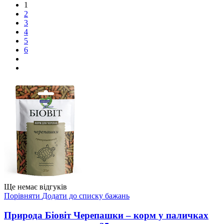
1
2
3
4
5
6
Ще немає відгуків
Порівняти
Додати до списку бажань
Природа Біовіт Черепашки – корм у паличках