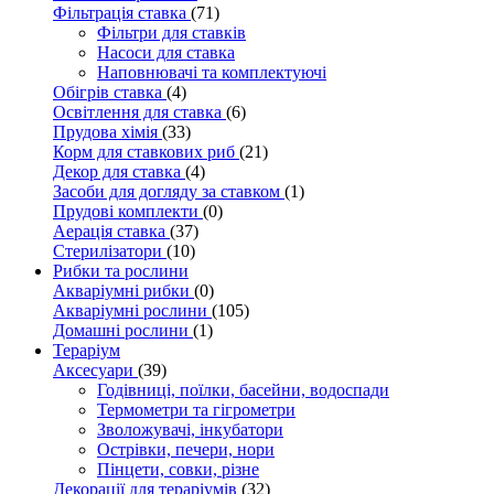
Фільтрація ставка
(71)
Фільтри для ставків
Насоси для ставка
Наповнювачі та комплектуючі
Обігрів ставка
(4)
Освітлення для ставка
(6)
Прудова хімія
(33)
Корм для ставкових риб
(21)
Декор для ставка
(4)
Засоби для догляду за ставком
(1)
Прудові комплекти
(0)
Аерація ставка
(37)
Стерилізатори
(10)
Рибки та рослини
Акваріумні рибки
(0)
Акваріумні рослини
(105)
Домашні рослини
(1)
Тераріум
Аксесуари
(39)
Годівниці, поїлки, басейни, водоспади
Термометри та гігрометри
Зволожувачі, інкубатори
Острівки, печери, нори
Пінцети, совки, різне
Декорації для тераріумів
(32)