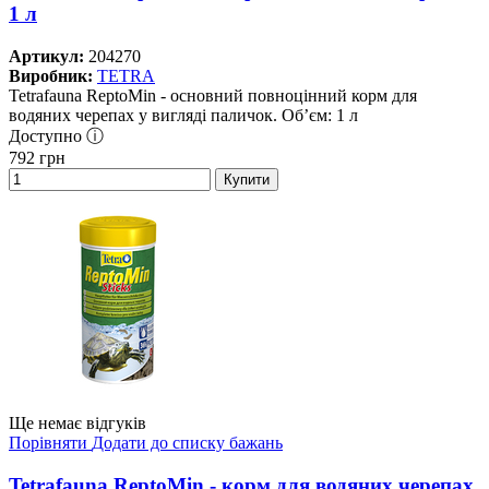
1 л
Артикул:
204270
Виробник:
TETRA
Tetrafauna ReptoMin - основний повноцінний корм для
водяних черепах у вигляді паличок. Об’єм: 1 л
Доступно ⓘ
792
грн
Купити
Ще немає відгуків
Порівняти
Додати до списку бажань
Tetrafauna ReptoMin - корм для водяних черепах,