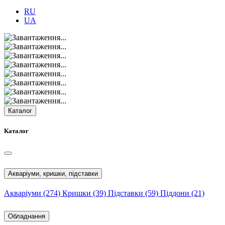
RU
UA
Каталог
Каталог
Акваріуми, кришки, підставки
Акваріуми
(274)
Кришки
(39)
Підставки
(59)
Піддони
(21)
Обладнання