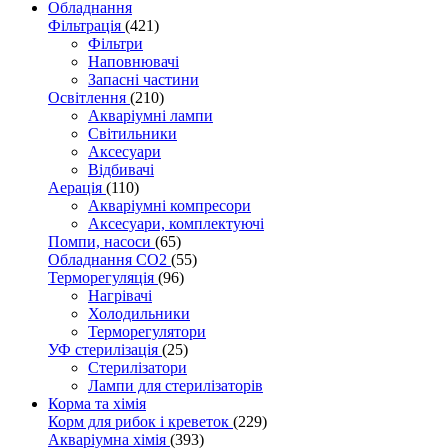
Обладнання
Фільтрація
(421)
Фільтри
Наповнювачі
Запасні частини
Освітлення
(210)
Акваріумні лампи
Світильники
Аксесуари
Відбивачі
Аерація
(110)
Акваріумні компресори
Аксесуари, комплектуючі
Помпи, насоси
(65)
Обладнання CO2
(55)
Терморегуляція
(96)
Нагрівачі
Холодильники
Терморегулятори
УФ стерилізація
(25)
Стерилізатори
Лампи для стерилізаторів
Корма та хімія
Корм для рибок і креветок
(229)
Акваріумна хімія
(393)