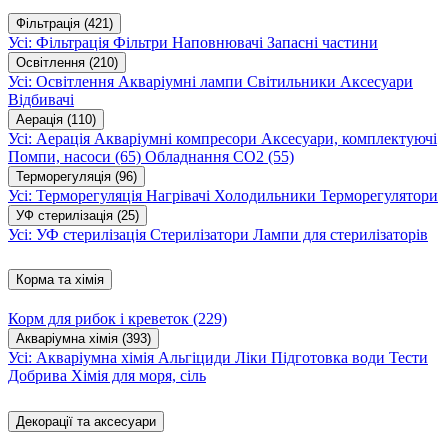
Фільтрація
(421)
Усі: Фільтрація
Фільтри
Наповнювачі
Запасні частини
Освітлення
(210)
Усі: Освітлення
Акваріумні лампи
Світильники
Аксесуари
Відбивачі
Аерація
(110)
Усі: Аерація
Акваріумні компресори
Аксесуари, комплектуючі
Помпи, насоси
(65)
Обладнання CO2
(55)
Терморегуляція
(96)
Усі: Терморегуляція
Нагрівачі
Холодильники
Терморегулятори
УФ стерилізація
(25)
Усі: УФ стерилізація
Стерилізатори
Лампи для стерилізаторів
Корма та хімія
Корм для рибок і креветок
(229)
Акваріумна хімія
(393)
Усі: Акваріумна хімія
Альгіциди
Ліки
Підготовка води
Тести
Добрива
Хімія для моря, сіль
Декорації та аксесуари