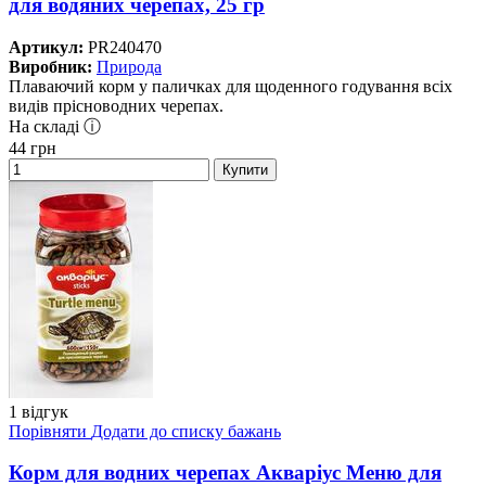
для водяних черепах, 25 гр
Артикул:
PR240470
Виробник:
Природа
Плаваючий корм у паличках для щоденного годування всіх
видів прісноводних черепах.
На складі ⓘ
44
грн
Купити
1 відгук
Порівняти
Додати до списку бажань
Корм для водних черепах Акваріус Меню для