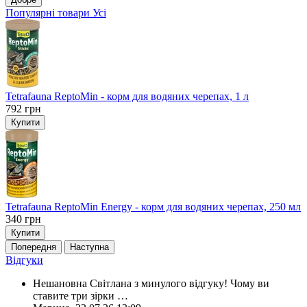
Популярні товари
Усі
Tetrafauna ReptoMin - корм для водяних черепах, 1 л
792
грн
Купити
Tetrafauna ReptoMin Energy - корм для водяних черепах, 250 мл
340
грн
Купити
Попередня
Наступна
Відгуки
Нешановна Світлана з минулого відгуку! Чому ви
ставите три зірки
…