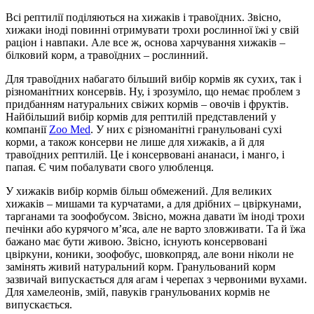
Всі рептилії поділяються на хижаків і травоїдних. Звісно,
хижаки іноді повинні отримувати трохи рослинної їжі у свій
раціон і навпаки. Але все ж, основа харчування хижаків –
білковий корм, а травоїдних – рослинний.
Для травоїдних набагато більший вибір кормів як сухих, так і
різноманітних консервів. Ну, і зрозуміло, що немає проблем з
придбанням натуральних свіжих кормів – овочів і фруктів.
Найбільший вибір кормів для рептилій представлений у
компанії
Zoo Med
. У них є різноманітні гранульовані сухі
корми, а також консерви не лише для хижаків, а й для
травоїдних рептилій. Це і консервовані ананаси, і манго, і
папая. Є чим побалувати свого улюбленця.
У хижаків вибір кормів більш обмежений. Для великих
хижаків – мишами та курчатами, а для дрібних – цвіркунами,
тарганами та зоофобусом. Звісно, можна давати їм іноді трохи
печінки або курячого м’яса, але не варто зловживати. Та й їжа
бажано має бути живою. Звісно, існують консервовані
цвіркуни, коники, зоофобус, шовкопряд, але вони ніколи не
замінять живий натуральний корм. Гранульований корм
зазвичай випускається для агам і черепах з червоними вухами.
Для хамелеонів, змій, павуків гранульованих кормів не
випускається.