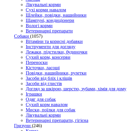
Лікувальні корми
Сухі корми навалом
Шлейки, повідки, нашийники
Шампуні, кондиціонери
Вологі корми
Ветеринарні препарати
Собаки
(1057)
Вітаміни та корисні добавки
Інструменти для догляду
Лежаки, підстилки, будиночки
Сухий корм, консерви
Переноски
Кісточки, ласощі
Повідки, нашийники, рулетки
Засоби від бліх і кліщів
Засоби від глистів
Догляд за шкірою, шерстю, зубами, хімія для дому
Іграшки
Одяг для собак
Сухий корм навалом
Миски, поїлки для собак
Лікувальні корми
Ветеринарні препарати, гігієна
Гризуни
(246)
Корма