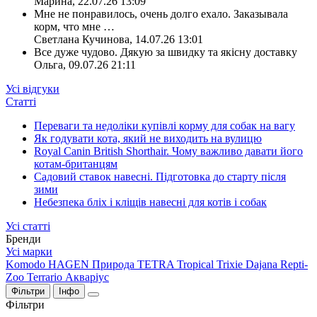
Марина
,
22.07.26 13:09
Мне не понравилось, очень долго ехало. Заказывала
корм, что мне
…
Светлана Кучинова
,
14.07.26 13:01
Все дуже чудово. Дякую за швидку та якісну доставку
Ольга
,
09.07.26 21:11
Усі відгуки
Статті
Переваги та недоліки купівлі корму для собак на вагу
Як годувати кота, який не виходить на вулицю
Royal Canin British Shorthair. Чому важливо давати його
котам-британцям
Садовий ставок навесні. Підготовка до старту після
зими
Небезпека бліх і кліщів навесні для котів і собак
Усі статті
Бренди
Усі марки
Komodo
HAGEN
Природа
TETRA
Tropical
Trixie
Dajana
Repti-
Zoo
Terrario
Акваріус
Фільтри
Інфо
Фільтри