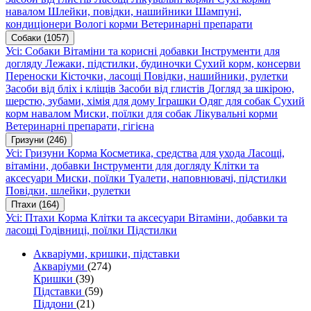
навалом
Шлейки, повідки, нашийники
Шампуні,
кондиціонери
Вологі корми
Ветеринарні препарати
Собаки
(1057)
Усі: Собаки
Вітаміни та корисні добавки
Інструменти для
догляду
Лежаки, підстилки, будиночки
Сухий корм, консерви
Переноски
Кісточки, ласощі
Повідки, нашийники, рулетки
Засоби від бліх і кліщів
Засоби від глистів
Догляд за шкірою,
шерстю, зубами, хімія для дому
Іграшки
Одяг для собак
Сухий
корм навалом
Миски, поїлки для собак
Лікувальні корми
Ветеринарні препарати, гігієна
Гризуни
(246)
Усі: Гризуни
Корма
Косметика, средства для ухода
Ласощі,
вітаміни, добавки
Інструменти для догляду
Клітки та
аксесуари
Миски, поїлки
Туалети, наповнювачі, підстилки
Повідки, шлейки, рулетки
Птахи
(164)
Усі: Птахи
Корма
Клітки та аксесуари
Вітаміни, добавки та
ласощі
Годівниці, поїлки
Підстилки
Акваріуми, кришки, підставки
Акваріуми
(274)
Кришки
(39)
Підставки
(59)
Піддони
(21)