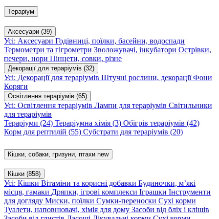
Тераріум
Аксесуари
(39)
Усі: Аксесуари
Годівниці, поїлки, басейни, водоспади
Термометри та гігрометри
Зволожувачі, інкубатори
Острівки,
печери, нори
Пінцети, совки, різне
Декорації для тераріумів
(32)
Усі: Декорації для тераріумів
Штучні рослини, декорації
Фони
Коряги
Освітлення тераріумів
(65)
Усі: Освітлення тераріумів
Лампи для тераріумів
Світильники
для тераріумів
Тераріуми
(24)
Тераріумна хімія
(3)
Обігрів тераріумів
(42)
Корм для рептилій
(55)
Субстрати для тераріумів
(20)
Кішки, собаки, гризуни, птахи
new
Кішки
(858)
Усі: Кішки
Вітаміни та корисні добавки
Будиночки, м’які
місця, гамаки
Дряпки, ігрові комплекси
Іграшки
Інструменти
для догляду
Миски, поїлки
Сумки-переноски
Сухі корми
Туалети, наповнювачі, хімія для дому
Засоби від бліх і кліщів
Засоби від глистів
Ласощі
Лікувальні корми
Сухі корми