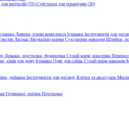
 для рептилій
(55)
Субстрати для тераріумів
(20)
, гамаки
Дряпки, ігрові комплекси
Іграшки
Інструменти для догл
глистів
Ласощі
Лікувальні корми
Сухі корми навалом
Шлейки, п
яду
Лежаки, підстилки, будиночки
Сухий корм, консерви
Перено
ми, хімія для дому
Іграшки
Одяг для собак
Сухий корм навалом
М
міни, добавки
Інструменти для догляду
Клітки та аксесуари
Миски
ощі
Годівниці, поїлки
Підстилки