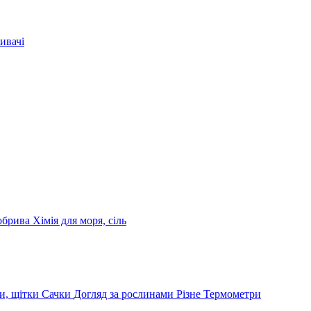
ивачі
обрива
Хімія для моря, сіль
и, щітки
Сачки
Догляд за рослинами
Різне
Термометри