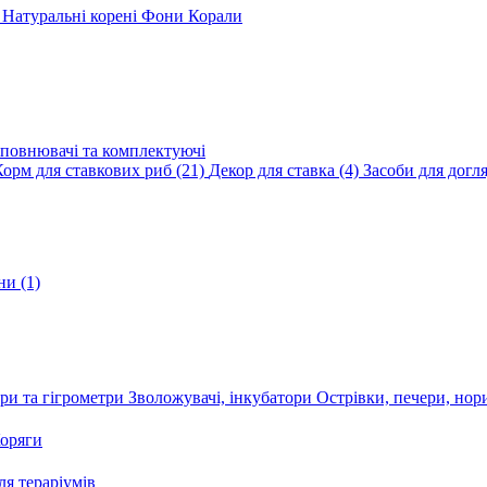
и
Натуральні корені
Фони
Корали
повнювачі та комплектуючі
Корм для ставкових риб
(21)
Декор для ставка
(4)
Засоби для догл
ини
(1)
ри та гігрометри
Зволожувачі, інкубатори
Острівки, печери, но
оряги
я тераріумів