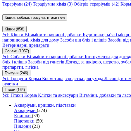
Тераріуми
(24)
Тераріумна хімія
(3)
Обігрів тераріумів
(42)
Корм
Кішки, собаки, гризуни, птахи
new
Кішки
(858)
Усі: Кішки
Вітаміни та корисні добавки
Будиночки, м’які місця
наповнювачі, хімія для дому
Засоби від бліх і кліщів
Засоби від 
Ветеринарні препарати
Собаки
(1057)
Усі: Собаки
Вітаміни та корисні добавки
Інструменти для догл
бліх і кліщів
Засоби від глистів
Догляд за шкірою, шерстю, зуба
препарати, гігієна
Гризуни
(246)
Усі: Гризуни
Корма
Косметика, средства для ухода
Ласощі, віта
рулетки
Птахи
(164)
Усі: Птахи
Корма
Клітки та аксесуари
Вітаміни, добавки та лас
Акваріуми, кришки, підставки
Акваріуми
(274)
Кришки
(39)
Підставки
(59)
Піддони
(21)