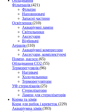
Обладнання
Фільтрація
(421)
Фільтри
Наповнювачі
Запасні частини
Освітлення
(210)
Акваріумні лампи
Світильники
Аксесуари
Відбивачі
Аерація
(110)
Акваріумні компресори
Аксесуари, комплектуючі
Помпи, насоси
(65)
Обладнання CO2
(55)
Терморегуляція
(96)
Нагрівачі
Холодильники
Терморегулятори
УФ стерилізація
(25)
Стерилізатори
Лампи для стерилізаторів
Корма та хімія
Корм для рибок і креветок
(229)
Акваріумна хімія
(393)