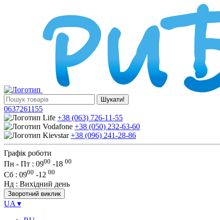
Шукати!
0637261155
+38 (063) 726-11-55
+38 (050) 232-63-60
+38 (096) 241-28-86
Графік роботи
00
00
Пн - Пт : 09
-
18
00
00
Сб
: 09
-
12
Нд
: Вихідний день
Зворотний виклик
UA
▾