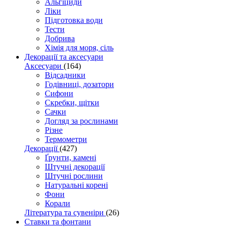
Альгіциди
Ліки
Підготовка води
Тести
Добрива
Хімія для моря, сіль
Декорації та аксесуари
Аксесуари
(164)
Відсадники
Годівниці, дозатори
Сифони
Скребки, щітки
Сачки
Догляд за рослинами
Різне
Термометри
Декорації
(427)
Ґрунти, камені
Штучні декорації
Штучні рослини
Натуральні корені
Фони
Корали
Література та сувеніри
(26)
Ставки та фонтани