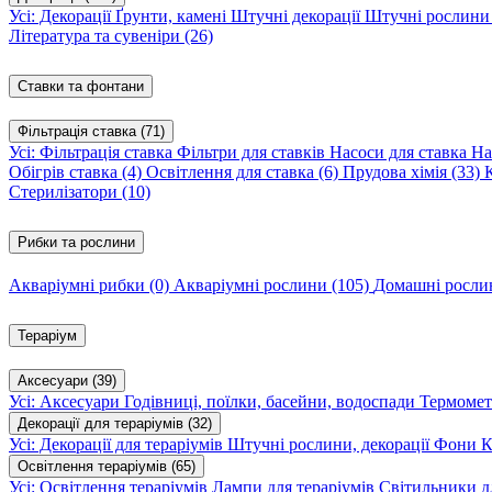
Усі: Декорації
Ґрунти, камені
Штучні декорації
Штучні рослин
Література та сувеніри
(26)
Ставки та фонтани
Фільтрація ставка
(71)
Усі: Фільтрація ставка
Фільтри для ставків
Насоси для ставка
На
Обігрів ставка
(4)
Освітлення для ставка
(6)
Прудова хімія
(33)
Стерилізатори
(10)
Рибки та рослини
Акваріумні рибки
(0)
Акваріумні рослини
(105)
Домашні росл
Тераріум
Аксесуари
(39)
Усі: Аксесуари
Годівниці, поїлки, басейни, водоспади
Термомет
Декорації для тераріумів
(32)
Усі: Декорації для тераріумів
Штучні рослини, декорації
Фони
К
Освітлення тераріумів
(65)
Усі: Освітлення тераріумів
Лампи для тераріумів
Світильники дл