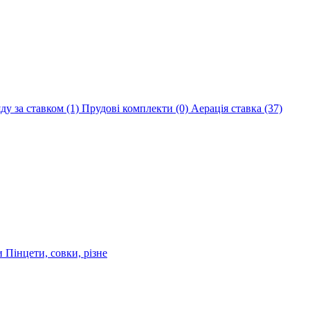
яду за ставком
(1)
Прудові комплекти
(0)
Аерація ставка
(37)
ри
Пінцети, совки, різне