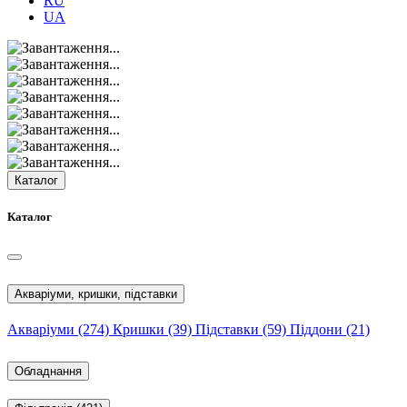
RU
UA
Каталог
Каталог
Акваріуми, кришки, підставки
Акваріуми
(274)
Кришки
(39)
Підставки
(59)
Піддони
(21)
Обладнання