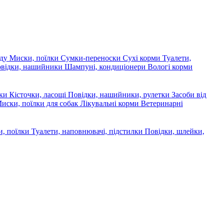
яду
Миски, поїлки
Сумки-переноски
Сухі корми
Туалети,
овідки, нашийники
Шампуні, кондиціонери
Вологі корми
ски
Кісточки, ласощі
Повідки, нашийники, рулетки
Засоби від
иски, поїлки для собак
Лікувальні корми
Ветеринарні
, поїлки
Туалети, наповнювачі, підстилки
Повідки, шлейки,