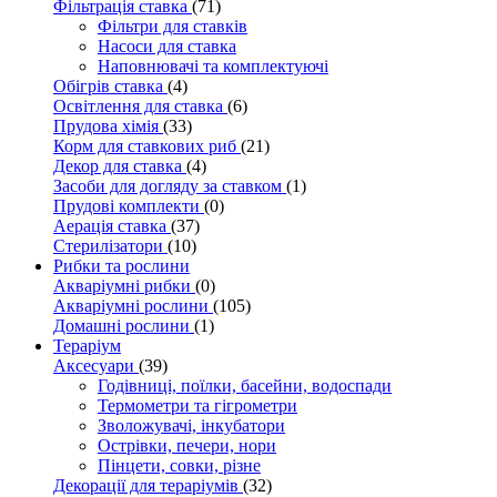
Фільтрація ставка
(71)
Фільтри для ставків
Насоси для ставка
Наповнювачі та комплектуючі
Обігрів ставка
(4)
Освітлення для ставка
(6)
Прудова хімія
(33)
Корм для ставкових риб
(21)
Декор для ставка
(4)
Засоби для догляду за ставком
(1)
Прудові комплекти
(0)
Аерація ставка
(37)
Стерилізатори
(10)
Рибки та рослини
Акваріумні рибки
(0)
Акваріумні рослини
(105)
Домашні рослини
(1)
Тераріум
Аксесуари
(39)
Годівниці, поїлки, басейни, водоспади
Термометри та гігрометри
Зволожувачі, інкубатори
Острівки, печери, нори
Пінцети, совки, різне
Декорації для тераріумів
(32)