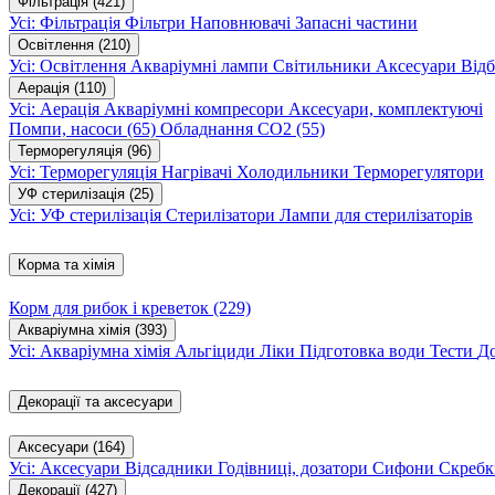
Фільтрація
(421)
Усі: Фільтрація
Фільтри
Наповнювачі
Запасні частини
Освітлення
(210)
Усі: Освітлення
Акваріумні лампи
Світильники
Аксесуари
Відб
Аерація
(110)
Усі: Аерація
Акваріумні компресори
Аксесуари, комплектуючі
Помпи, насоси
(65)
Обладнання CO2
(55)
Терморегуляція
(96)
Усі: Терморегуляція
Нагрівачі
Холодильники
Терморегулятори
УФ стерилізація
(25)
Усі: УФ стерилізація
Стерилізатори
Лампи для стерилізаторів
Корма та хімія
Корм для рибок і креветок
(229)
Акваріумна хімія
(393)
Усі: Акваріумна хімія
Альгіциди
Ліки
Підготовка води
Тести
Д
Декорації та аксесуари
Аксесуари
(164)
Усі: Аксесуари
Відсадники
Годівниці, дозатори
Сифони
Скребк
Декорації
(427)