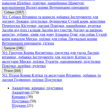
навалом
Шлейки, повідки, нашийники
Шампуні,
кондиціонери
Вологі корми
Ветеринарні препарати
Собаки
(1057)
Усі: Собаки
Вітаміни та корисні добавки
Інструменти для
догляду
Лежаки, підстилки, будиночки
Сухий корм, консерви
Переноски
Кісточки, ласощі
Повідки, нашийники, рулетки
Засоби від бліх і кліщів
Засоби від глистів
Догляд за шкірою,
шерстю, зубами, хімія для дому
Іграшки
Одяг для собак
Сухий
корм навалом
Миски, поїлки для собак
Лікувальні корми
Ветеринарні препарати, гігієна
Гризуни
(246)
Усі: Гризуни
Корма
Косметика, средства для ухода
Ласощі,
вітаміни, добавки
Інструменти для догляду
Клітки та
аксесуари
Миски, поїлки
Туалети, наповнювачі, підстилки
Повідки, шлейки, рулетки
Птахи
(164)
Усі: Птахи
Корма
Клітки та аксесуари
Вітаміни, добавки та
ласощі
Годівниці, поїлки
Підстилки
Акваріуми, кришки, підставки
Акваріуми
(274)
Кришки
(39)
Підставки
(59)
Піддони
(21)