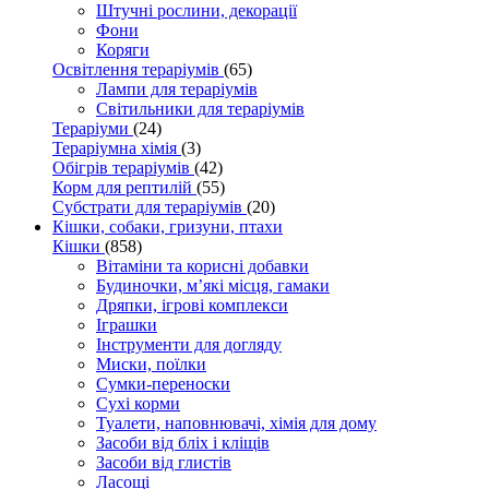
Штучні рослини, декорації
Фони
Коряги
Освітлення тераріумів
(65)
Лампи для тераріумів
Світильники для тераріумів
Тераріуми
(24)
Тераріумна хімія
(3)
Обігрів тераріумів
(42)
Корм для рептилій
(55)
Субстрати для тераріумів
(20)
Кішки, собаки, гризуни, птахи
Кішки
(858)
Вітаміни та корисні добавки
Будиночки, м’які місця, гамаки
Дряпки, ігрові комплекси
Іграшки
Інструменти для догляду
Миски, поїлки
Сумки-переноски
Сухі корми
Туалети, наповнювачі, хімія для дому
Засоби від бліх і кліщів
Засоби від глистів
Ласощі