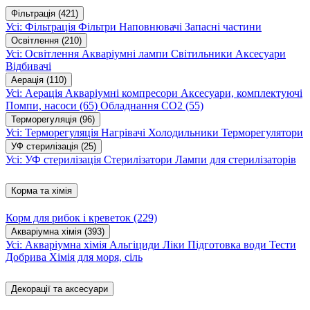
Фільтрація
(421)
Усі: Фільтрація
Фільтри
Наповнювачі
Запасні частини
Освітлення
(210)
Усі: Освітлення
Акваріумні лампи
Світильники
Аксесуари
Відбивачі
Аерація
(110)
Усі: Аерація
Акваріумні компресори
Аксесуари, комплектуючі
Помпи, насоси
(65)
Обладнання CO2
(55)
Терморегуляція
(96)
Усі: Терморегуляція
Нагрівачі
Холодильники
Терморегулятори
УФ стерилізація
(25)
Усі: УФ стерилізація
Стерилізатори
Лампи для стерилізаторів
Корма та хімія
Корм для рибок і креветок
(229)
Акваріумна хімія
(393)
Усі: Акваріумна хімія
Альгіциди
Ліки
Підготовка води
Тести
Добрива
Хімія для моря, сіль
Декорації та аксесуари