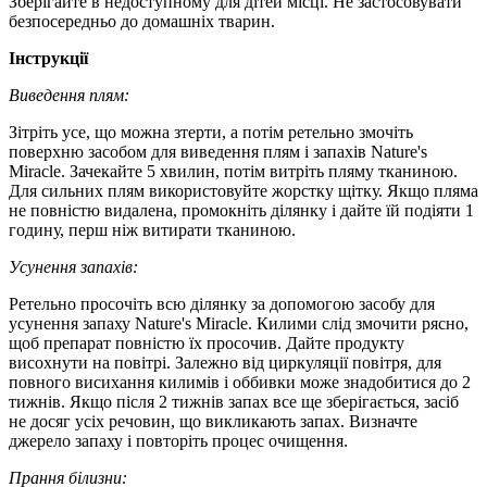
Зберігайте в недоступному для дітей місці. Не застосовувати
безпосередньо до домашніх тварин.
Інструкції
Виведення плям:
Зітріть усе, що можна зтерти, а потім ретельно змочіть
поверхню засобом для виведення плям і запахів Nature's
Miracle. Зачекайте 5 хвилин, потім витріть пляму тканиною.
Для сильних плям використовуйте жорстку щітку. Якщо пляма
не повністю видалена, промокніть ділянку і дайте їй подіяти 1
годину, перш ніж витирати тканиною.
Усунення запахів:
Ретельно просочіть всю ділянку за допомогою засобу для
усунення запаху Nature's Miracle. Килими слід змочити рясно,
щоб препарат повністю їх просочив. Дайте продукту
висохнути на повітрі. Залежно від циркуляції повітря, для
повного висихання килимів і оббивки може знадобитися до 2
тижнів. Якщо після 2 тижнів запах все ще зберігається, засіб
не досяг усіх речовин, що викликають запах. Визначте
джерело запаху і повторіть процес очищення.
Прання білизни: