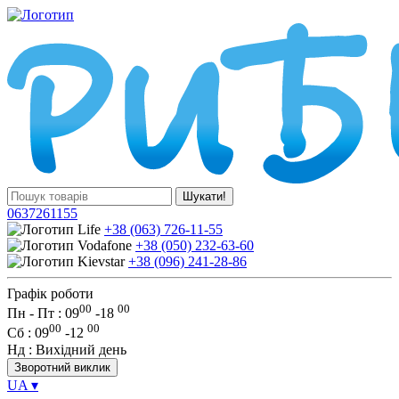
Шукати!
0637261155
+38 (063) 726-11-55
+38 (050) 232-63-60
+38 (096) 241-28-86
Графік роботи
00
00
Пн - Пт : 09
-
18
00
00
Сб
: 09
-
12
Нд
: Вихідний день
Зворотний виклик
UA
▾