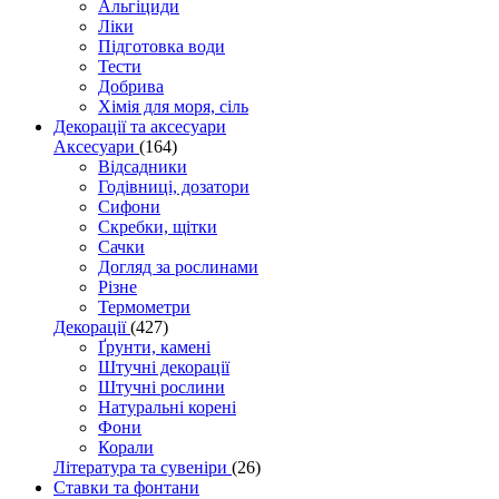
Альгіциди
Ліки
Підготовка води
Тести
Добрива
Хімія для моря, сіль
Декорації та аксесуари
Аксесуари
(164)
Відсадники
Годівниці, дозатори
Сифони
Скребки, щітки
Сачки
Догляд за рослинами
Різне
Термометри
Декорації
(427)
Ґрунти, камені
Штучні декорації
Штучні рослини
Натуральні корені
Фони
Корали
Література та сувеніри
(26)
Ставки та фонтани