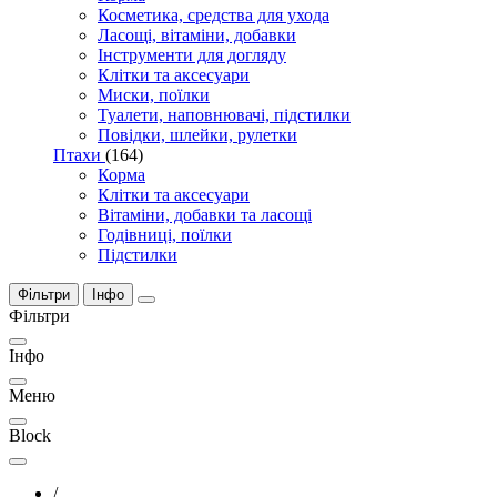
Косметика, средства для ухода
Ласощі, вітаміни, добавки
Інструменти для догляду
Клітки та аксесуари
Миски, поїлки
Туалети, наповнювачі, підстилки
Повідки, шлейки, рулетки
Птахи
(164)
Корма
Клітки та аксесуари
Вітаміни, добавки та ласощі
Годівниці, поїлки
Підстилки
Фільтри
Інфо
Фільтри
Інфо
Меню
Block
/