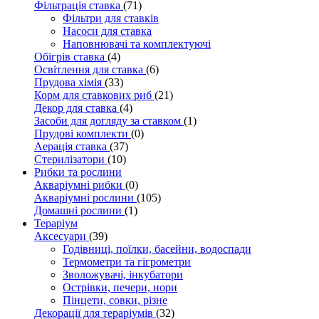
Фільтрація ставка
(71)
Фільтри для ставків
Насоси для ставка
Наповнювачі та комплектуючі
Обігрів ставка
(4)
Освітлення для ставка
(6)
Прудова хімія
(33)
Корм для ставкових риб
(21)
Декор для ставка
(4)
Засоби для догляду за ставком
(1)
Прудові комплекти
(0)
Аерація ставка
(37)
Стерилізатори
(10)
Рибки та рослини
Акваріумні рибки
(0)
Акваріумні рослини
(105)
Домашні рослини
(1)
Тераріум
Аксесуари
(39)
Годівниці, поїлки, басейни, водоспади
Термометри та гігрометри
Зволожувачі, інкубатори
Острівки, печери, нори
Пінцети, совки, різне
Декорації для тераріумів
(32)