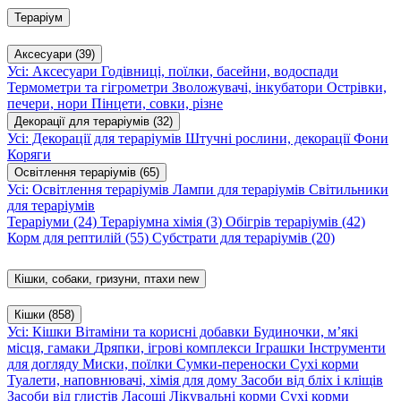
Тераріум
Аксесуари
(39)
Усі: Аксесуари
Годівниці, поїлки, басейни, водоспади
Термометри та гігрометри
Зволожувачі, інкубатори
Острівки,
печери, нори
Пінцети, совки, різне
Декорації для тераріумів
(32)
Усі: Декорації для тераріумів
Штучні рослини, декорації
Фони
Коряги
Освітлення тераріумів
(65)
Усі: Освітлення тераріумів
Лампи для тераріумів
Світильники
для тераріумів
Тераріуми
(24)
Тераріумна хімія
(3)
Обігрів тераріумів
(42)
Корм для рептилій
(55)
Субстрати для тераріумів
(20)
Кішки, собаки, гризуни, птахи
new
Кішки
(858)
Усі: Кішки
Вітаміни та корисні добавки
Будиночки, м’які
місця, гамаки
Дряпки, ігрові комплекси
Іграшки
Інструменти
для догляду
Миски, поїлки
Сумки-переноски
Сухі корми
Туалети, наповнювачі, хімія для дому
Засоби від бліх і кліщів
Засоби від глистів
Ласощі
Лікувальні корми
Сухі корми