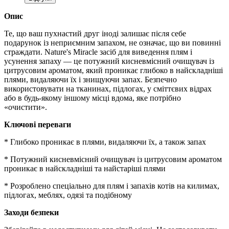
Опис
Те, що ваш пухнастий друг іноді залишає після себе
подарунок із неприємним запахом, не означає, що ви повинні
страждати. Nature's Miracle засіб для виведення плям і
усунення запаху — це потужний кисневмісний очищувач із
цитрусовим ароматом, який проникає глибоко в найскладніші
плями, видаляючи їх і знищуючи запах. Безпечно
використовувати на тканинах, підлогах, у сміттєвих відрах
або в будь-якому іншому місці вдома, яке потрібно
«очистити».
Ключові переваги
* Глибоко проникає в плями, видаляючи їх, а також запах
* Потужний кисневмісний очищувач із цитрусовим ароматом
проникає в найскладніші та найстаріші плями
* Розроблено спеціально для плям і запахів котів на килимах,
підлогах, меблях, одязі та подібному
Заходи безпеки