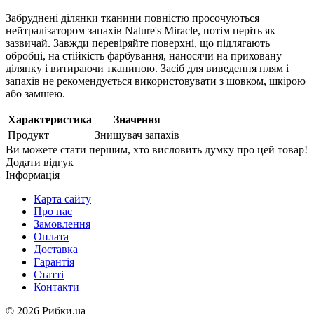
Забруднені ділянки тканини повністю просочуються
нейтралізатором запахів Nature's Miracle, потім періть як
зазвичай. Завжди перевіряйте поверхні, що підлягають
обробці, на стійкість фарбування, наносячи на приховану
ділянку і витираючи тканиною. Засіб для виведення плям і
запахів не рекомендується використовувати з шовком, шкірою
або замшею.
Характеристика
Значення
Продукт
Знищувач запахів
Ви можете стати першим, хто висловить думку про цей товар!
Додати відгук
Інформація
Карта сайту
Про нас
Замовлення
Оплата
Доставка
Гарантія
Статті
Контакти
©
2026 Рибки.ua