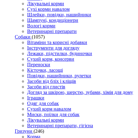
Лікувальні корми
Сухі корми навалом
Шлейки, повідки, нашийники
Шампуні, кондиціонери
Вологі корми
Ветеринарні препарати
Собаки
(1057)
Вітаміни та корисні добавки
Інструменти для догляду
Лежаки, підстилки, будиночки
Сухий корм, консерви
Переноски
Кісточки, ласощі
Повідки, нашийники, рулетки
Засоби від бліх і кліщів
Засоби від глистів
Догляд за шкірою, шерстю, зубами, хімія для дому
Іграшки
Одяг для собак
Сухий корм навалом
Миски, поїлки для собак
Лікувальні корми
Ветеринарні препарати, гігієна
Гризуни
(246)
Корма