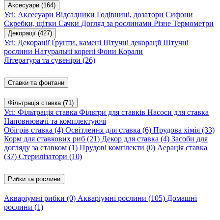
Аксесуари
(164)
Усі: Аксесуари
Відсадники
Годівниці, дозатори
Сифони
Скребки, щітки
Сачки
Догляд за рослинами
Різне
Термометри
Декорації
(427)
Усі: Декорації
Ґрунти, камені
Штучні декорації
Штучні
рослини
Натуральні корені
Фони
Корали
Література та сувеніри
(26)
Ставки та фонтани
Фільтрація ставка
(71)
Усі: Фільтрація ставка
Фільтри для ставків
Насоси для ставка
Наповнювачі та комплектуючі
Обігрів ставка
(4)
Освітлення для ставка
(6)
Прудова хімія
(33)
Корм для ставкових риб
(21)
Декор для ставка
(4)
Засоби для
догляду за ставком
(1)
Прудові комплекти
(0)
Аерація ставка
(37)
Стерилізатори
(10)
Рибки та рослини
Акваріумні рибки
(0)
Акваріумні рослини
(105)
Домашні
рослини
(1)