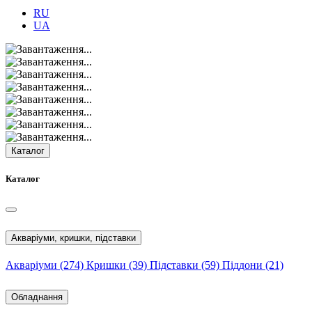
RU
UA
Каталог
Каталог
Акваріуми, кришки, підставки
Акваріуми
(274)
Кришки
(39)
Підставки
(59)
Піддони
(21)
Обладнання