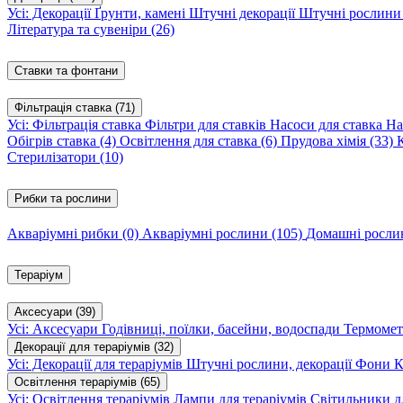
Усі: Декорації
Ґрунти, камені
Штучні декорації
Штучні рослин
Література та сувеніри
(26)
Ставки та фонтани
Фільтрація ставка
(71)
Усі: Фільтрація ставка
Фільтри для ставків
Насоси для ставка
На
Обігрів ставка
(4)
Освітлення для ставка
(6)
Прудова хімія
(33)
Стерилізатори
(10)
Рибки та рослини
Акваріумні рибки
(0)
Акваріумні рослини
(105)
Домашні росл
Тераріум
Аксесуари
(39)
Усі: Аксесуари
Годівниці, поїлки, басейни, водоспади
Термомет
Декорації для тераріумів
(32)
Усі: Декорації для тераріумів
Штучні рослини, декорації
Фони
К
Освітлення тераріумів
(65)
Усі: Освітлення тераріумів
Лампи для тераріумів
Світильники дл