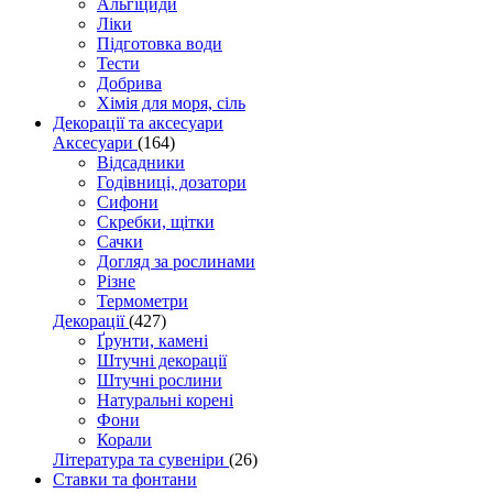
Альгіциди
Ліки
Підготовка води
Тести
Добрива
Хімія для моря, сіль
Декорації та аксесуари
Аксесуари
(164)
Відсадники
Годівниці, дозатори
Сифони
Скребки, щітки
Сачки
Догляд за рослинами
Різне
Термометри
Декорації
(427)
Ґрунти, камені
Штучні декорації
Штучні рослини
Натуральні корені
Фони
Корали
Література та сувеніри
(26)
Ставки та фонтани