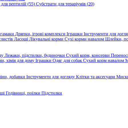
 для рептилій
(55)
Субстрати для тераріумів
(20)
, гамаки
Дряпки, ігрові комплекси
Іграшки
Інструменти для догл
глистів
Ласощі
Лікувальні корми
Сухі корми навалом
Шлейки, п
яду
Лежаки, підстилки, будиночки
Сухий корм, консерви
Перено
ми, хімія для дому
Іграшки
Одяг для собак
Сухий корм навалом
М
міни, добавки
Інструменти для догляду
Клітки та аксесуари
Миски
ощі
Годівниці, поїлки
Підстилки