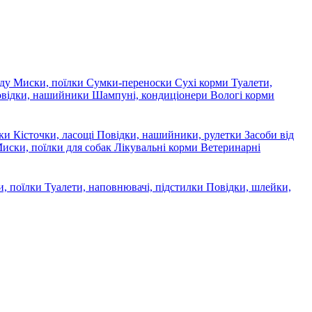
яду
Миски, поїлки
Сумки-переноски
Сухі корми
Туалети,
овідки, нашийники
Шампуні, кондиціонери
Вологі корми
ски
Кісточки, ласощі
Повідки, нашийники, рулетки
Засоби від
иски, поїлки для собак
Лікувальні корми
Ветеринарні
, поїлки
Туалети, наповнювачі, підстилки
Повідки, шлейки,