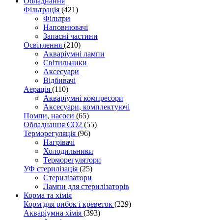
Обладнання
Фільтрація
(421)
Фільтри
Наповнювачі
Запасні частини
Освітлення
(210)
Акваріумні лампи
Світильники
Аксесуари
Відбивачі
Аерація
(110)
Акваріумні компресори
Аксесуари, комплектуючі
Помпи, насоси
(65)
Обладнання CO2
(55)
Терморегуляція
(96)
Нагрівачі
Холодильники
Терморегулятори
УФ стерилізація
(25)
Стерилізатори
Лампи для стерилізаторів
Корма та хімія
Корм для рибок і креветок
(229)
Акваріумна хімія
(393)