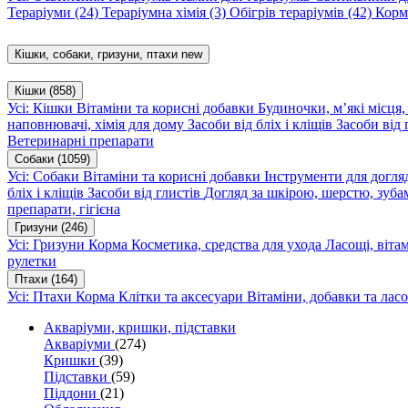
Тераріуми
(24)
Тераріумна хімія
(3)
Обігрів тераріумів
(42)
Корм
Кішки, собаки, гризуни, птахи
new
Кішки
(858)
Усі: Кішки
Вітаміни та корисні добавки
Будиночки, м’які місця
наповнювачі, хімія для дому
Засоби від бліх і кліщів
Засоби від 
Ветеринарні препарати
Собаки
(1059)
Усі: Собаки
Вітаміни та корисні добавки
Інструменти для догл
бліх і кліщів
Засоби від глистів
Догляд за шкірою, шерстю, зуба
препарати, гігієна
Гризуни
(246)
Усі: Гризуни
Корма
Косметика, средства для ухода
Ласощі, віта
рулетки
Птахи
(164)
Усі: Птахи
Корма
Клітки та аксесуари
Вітаміни, добавки та лас
Акваріуми, кришки, підставки
Акваріуми
(274)
Кришки
(39)
Підставки
(59)
Піддони
(21)