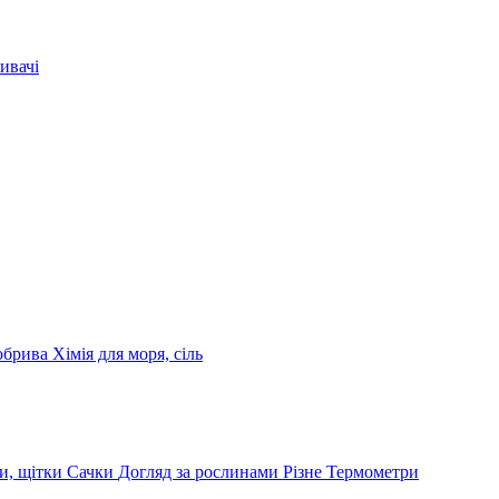
ивачі
обрива
Хімія для моря, сіль
и, щітки
Сачки
Догляд за рослинами
Різне
Термометри