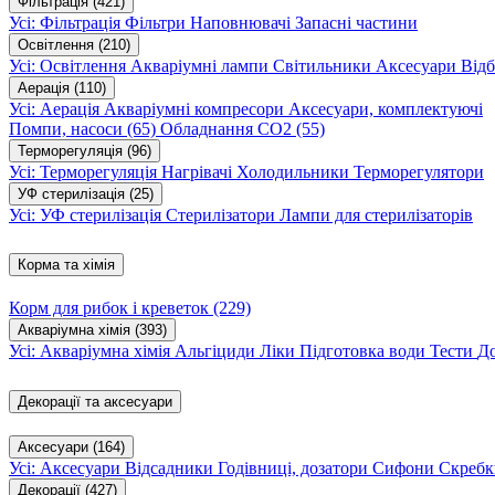
Фільтрація
(421)
Усі: Фільтрація
Фільтри
Наповнювачі
Запасні частини
Освітлення
(210)
Усі: Освітлення
Акваріумні лампи
Світильники
Аксесуари
Відб
Аерація
(110)
Усі: Аерація
Акваріумні компресори
Аксесуари, комплектуючі
Помпи, насоси
(65)
Обладнання CO2
(55)
Терморегуляція
(96)
Усі: Терморегуляція
Нагрівачі
Холодильники
Терморегулятори
УФ стерилізація
(25)
Усі: УФ стерилізація
Стерилізатори
Лампи для стерилізаторів
Корма та хімія
Корм для рибок і креветок
(229)
Акваріумна хімія
(393)
Усі: Акваріумна хімія
Альгіциди
Ліки
Підготовка води
Тести
Д
Декорації та аксесуари
Аксесуари
(164)
Усі: Аксесуари
Відсадники
Годівниці, дозатори
Сифони
Скребк
Декорації
(427)