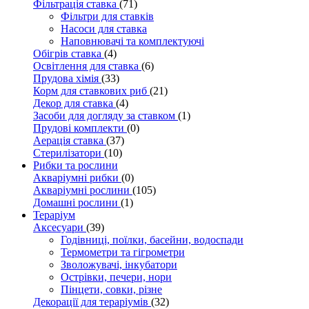
Фільтрація ставка
(71)
Фільтри для ставків
Насоси для ставка
Наповнювачі та комплектуючі
Обігрів ставка
(4)
Освітлення для ставка
(6)
Прудова хімія
(33)
Корм для ставкових риб
(21)
Декор для ставка
(4)
Засоби для догляду за ставком
(1)
Прудові комплекти
(0)
Аерація ставка
(37)
Стерилізатори
(10)
Рибки та рослини
Акваріумні рибки
(0)
Акваріумні рослини
(105)
Домашні рослини
(1)
Тераріум
Аксесуари
(39)
Годівниці, поїлки, басейни, водоспади
Термометри та гігрометри
Зволожувачі, інкубатори
Острівки, печери, нори
Пінцети, совки, різне
Декорації для тераріумів
(32)