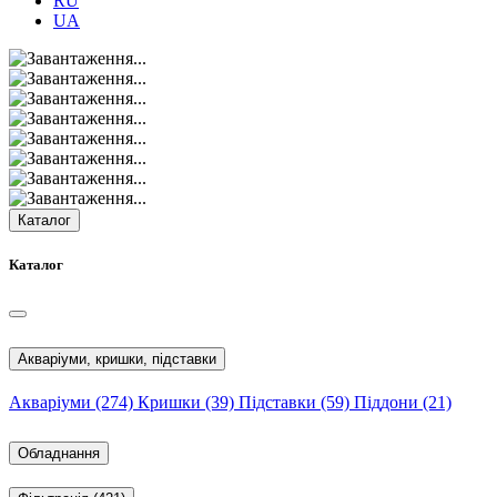
RU
UA
Каталог
Каталог
Акваріуми, кришки, підставки
Акваріуми
(274)
Кришки
(39)
Підставки
(59)
Піддони
(21)
Обладнання