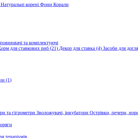
и
Натуральні корені
Фони
Корали
повнювачі та комплектуючі
Корм для ставкових риб
(21)
Декор для ставка
(4)
Засоби для догл
ини
(1)
ри та гігрометри
Зволожувачі, інкубатори
Острівки, печери, но
оряги
я тераріумів