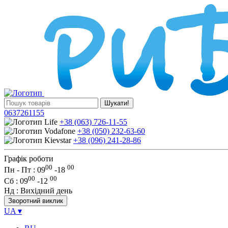
Шукати!
0637261155
+38 (063) 726-11-55
+38 (050) 232-63-60
+38 (096) 241-28-86
Графік роботи
00
00
Пн - Пт : 09
-
18
00
00
Сб
: 09
-
12
Нд
: Вихідний день
Зворотний виклик
UA
▾