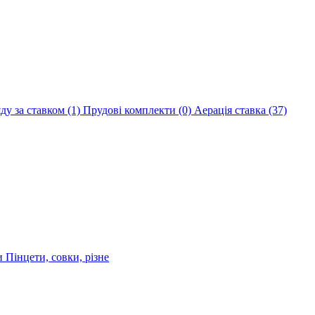
яду за ставком
(1)
Прудові комплекти
(0)
Аерація ставка
(37)
ри
Пінцети, совки, різне