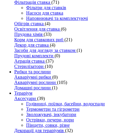
Фільтрація ставка
(71)
Фільтри для ставків
Насоси для ставка
Наповнювачі та комплектуючі
Обігрів ставка
(4)
Освітлення для ставка
(6)
Прудова хімія
(33)
Корм для ставкових риб
(21)
Декор для ставка
(4)
Засоби для догляду за ставком
(1)
Прудові комплекти
(0)
Аерація ставка
(37)
Стерилізатори
(10)
Рибки та рослини
Акваріумні рибки
(0)
Акваріумні рослини
(105)
Домашні рослини
(1)
Тераріум
Аксесуари
(39)
Годівниці, поїлки, басейни, водоспади
Термометри та гігрометри
Зволожувачі, інкубатори
Острівки, печери, нори
Пінцети, совки, різне
Декорації для тераріумів
(32)