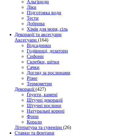
Альгіциди
Ліки
Підготовка води
Тести
Добрива
Хімія для моря, сіль
Декорації та аксесуари
Аксесуари
(164)
Відсадники
Годівниці, дозатори
Сифони
Скребки, щітки
Сачки
Догляд за рослинами
Різне
Термометри
Декорації
(427)
Ґрунти, камені
Штучні декорації
Штучні рослини
Натуральні корені
Фони
Корали
Література та сувеніри
(26)
Ставки та фонтани