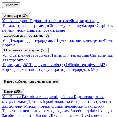
Тераріум
Аксесуари
(39)
Усі: Аксесуари
Годівниці, поїлки, басейни, водоспади
Термометри та гігрометри
Зволожувачі, інкубатори
Острівки,
печери, нори
Пінцети, совки, різне
Декорації для тераріумів
(32)
Усі: Декорації для тераріумів
Штучні рослини, декорації
Фони
Коряги
Освітлення тераріумів
(65)
Усі: Освітлення тераріумів
Лампи для тераріумів
Світильники
для тераріумів
Тераріуми
(24)
Тераріумна хімія
(3)
Обігрів тераріумів
(42)
Корм для рептилій
(55)
Субстрати для тераріумів
(20)
Кішки, собаки, гризуни, птахи
new
Кішки
(858)
Усі: Кішки
Вітаміни та корисні добавки
Будиночки, м’які
місця, гамаки
Дряпки, ігрові комплекси
Іграшки
Інструменти
для догляду
Миски, поїлки
Сумки-переноски
Сухі корми
Туалети, наповнювачі, хімія для дому
Засоби від бліх і кліщів
Засоби від глистів
Ласощі
Лікувальні корми
Сухі корми