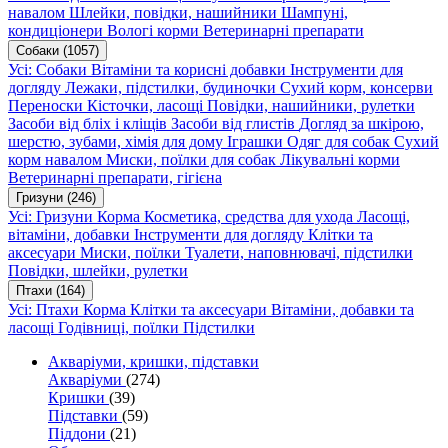
навалом
Шлейки, повідки, нашийники
Шампуні,
кондиціонери
Вологі корми
Ветеринарні препарати
Собаки
(1057)
Усі: Собаки
Вітаміни та корисні добавки
Інструменти для
догляду
Лежаки, підстилки, будиночки
Сухий корм, консерви
Переноски
Кісточки, ласощі
Повідки, нашийники, рулетки
Засоби від бліх і кліщів
Засоби від глистів
Догляд за шкірою,
шерстю, зубами, хімія для дому
Іграшки
Одяг для собак
Сухий
корм навалом
Миски, поїлки для собак
Лікувальні корми
Ветеринарні препарати, гігієна
Гризуни
(246)
Усі: Гризуни
Корма
Косметика, средства для ухода
Ласощі,
вітаміни, добавки
Інструменти для догляду
Клітки та
аксесуари
Миски, поїлки
Туалети, наповнювачі, підстилки
Повідки, шлейки, рулетки
Птахи
(164)
Усі: Птахи
Корма
Клітки та аксесуари
Вітаміни, добавки та
ласощі
Годівниці, поїлки
Підстилки
Акваріуми, кришки, підставки
Акваріуми
(274)
Кришки
(39)
Підставки
(59)
Піддони
(21)