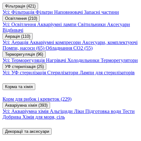
Фільтрація
(421)
Усі: Фільтрація
Фільтри
Наповнювачі
Запасні частини
Освітлення
(210)
Усі: Освітлення
Акваріумні лампи
Світильники
Аксесуари
Відбивачі
Аерація
(110)
Усі: Аерація
Акваріумні компресори
Аксесуари, комплектуючі
Помпи, насоси
(65)
Обладнання CO2
(55)
Терморегуляція
(96)
Усі: Терморегуляція
Нагрівачі
Холодильники
Терморегулятори
УФ стерилізація
(25)
Усі: УФ стерилізація
Стерилізатори
Лампи для стерилізаторів
Корма та хімія
Корм для рибок і креветок
(229)
Акваріумна хімія
(393)
Усі: Акваріумна хімія
Альгіциди
Ліки
Підготовка води
Тести
Добрива
Хімія для моря, сіль
Декорації та аксесуари