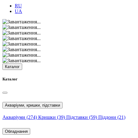
RU
UA
Каталог
Каталог
Акваріуми, кришки, підставки
Акваріуми
(274)
Кришки
(39)
Підставки
(59)
Піддони
(21)
Обладнання