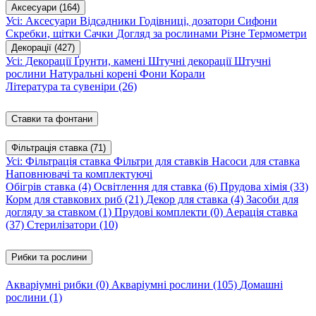
Аксесуари
(164)
Усі: Аксесуари
Відсадники
Годівниці, дозатори
Сифони
Скребки, щітки
Сачки
Догляд за рослинами
Різне
Термометри
Декорації
(427)
Усі: Декорації
Ґрунти, камені
Штучні декорації
Штучні
рослини
Натуральні корені
Фони
Корали
Література та сувеніри
(26)
Ставки та фонтани
Фільтрація ставка
(71)
Усі: Фільтрація ставка
Фільтри для ставків
Насоси для ставка
Наповнювачі та комплектуючі
Обігрів ставка
(4)
Освітлення для ставка
(6)
Прудова хімія
(33)
Корм для ставкових риб
(21)
Декор для ставка
(4)
Засоби для
догляду за ставком
(1)
Прудові комплекти
(0)
Аерація ставка
(37)
Стерилізатори
(10)
Рибки та рослини
Акваріумні рибки
(0)
Акваріумні рослини
(105)
Домашні
рослини
(1)