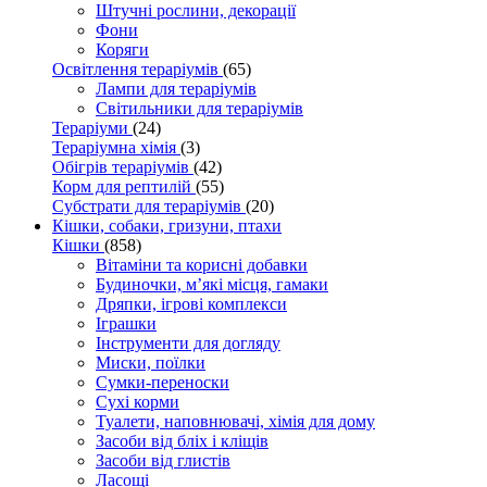
Штучні рослини, декорації
Фони
Коряги
Освітлення тераріумів
(65)
Лампи для тераріумів
Світильники для тераріумів
Тераріуми
(24)
Тераріумна хімія
(3)
Обігрів тераріумів
(42)
Корм для рептилій
(55)
Субстрати для тераріумів
(20)
Кішки, собаки, гризуни, птахи
Кішки
(858)
Вітаміни та корисні добавки
Будиночки, м’які місця, гамаки
Дряпки, ігрові комплекси
Іграшки
Інструменти для догляду
Миски, поїлки
Сумки-переноски
Сухі корми
Туалети, наповнювачі, хімія для дому
Засоби від бліх і кліщів
Засоби від глистів
Ласощі