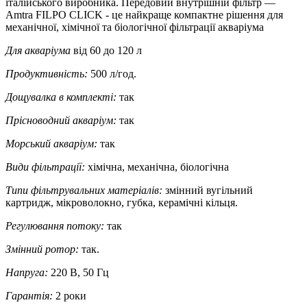
італійського виробника. Передовий внутрішній фільтр —
Amtra FILPO CLICK - це найкраще компактне рішення для
механічної, хімічної та біологічної фільтрації акваріума
Для акваріума
від 60 до 120 л
Продуктивність:
500 л/год.
Дощувалка в комплекті:
так
Прісноводний акваріум:
так
Морський акваріум:
так
Види фільтрації:
хімічна, механічна, біологічна
Типи фільтрувальних матеріалів:
змінний вугільний
картридж, мікроволокно, губка, керамічні кільця.
Регулювання потоку:
так
Змінний ротор:
так.
Напруга:
220 В, 50 Гц
Гарантія:
2 роки