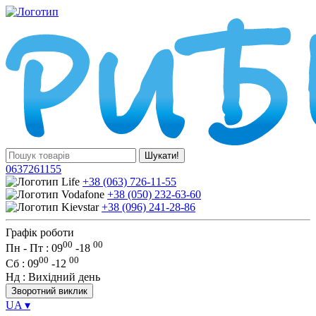
Шукати!
0637261155
+38 (063) 726-11-55
+38 (050) 232-63-60
+38 (096) 241-28-86
Графік роботи
00
00
Пн - Пт : 09
-
18
00
00
Сб
: 09
-
12
Нд
: Вихідний день
Зворотний виклик
UA
▾