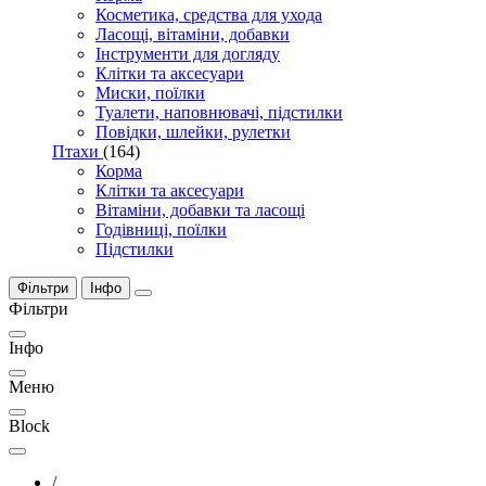
Косметика, средства для ухода
Ласощі, вітаміни, добавки
Інструменти для догляду
Клітки та аксесуари
Миски, поїлки
Туалети, наповнювачі, підстилки
Повідки, шлейки, рулетки
Птахи
(164)
Корма
Клітки та аксесуари
Вітаміни, добавки та ласощі
Годівниці, поїлки
Підстилки
Фільтри
Інфо
Фільтри
Інфо
Меню
Block
/