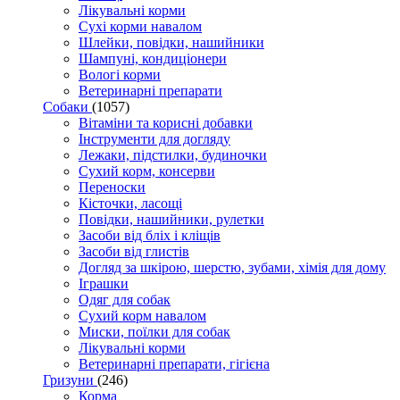
Лікувальні корми
Сухі корми навалом
Шлейки, повідки, нашийники
Шампуні, кондиціонери
Вологі корми
Ветеринарні препарати
Собаки
(1057)
Вітаміни та корисні добавки
Інструменти для догляду
Лежаки, підстилки, будиночки
Сухий корм, консерви
Переноски
Кісточки, ласощі
Повідки, нашийники, рулетки
Засоби від бліх і кліщів
Засоби від глистів
Догляд за шкірою, шерстю, зубами, хімія для дому
Іграшки
Одяг для собак
Сухий корм навалом
Миски, поїлки для собак
Лікувальні корми
Ветеринарні препарати, гігієна
Гризуни
(246)
Корма