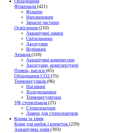
Обладнання
Фільтрація
(421)
Фільтри
Наповнювачі
Запасні частини
Освітлення
(210)
Акваріумні лампи
Світильники
Аксесуари
Відбивачі
Аерація
(110)
Акваріумні компресори
Аксесуари, комплектуючі
Помпи, насоси
(65)
Обладнання CO2
(55)
Терморегуляція
(96)
Нагрівачі
Холодильники
Терморегулятори
УФ стерилізація
(25)
Стерилізатори
Лампи для стерилізаторів
Корма та хімія
Корм для рибок і креветок
(229)
Акваріумна хімія
(393)