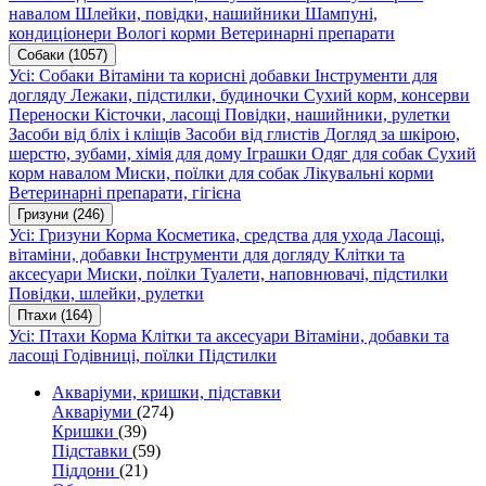
навалом
Шлейки, повідки, нашийники
Шампуні,
кондиціонери
Вологі корми
Ветеринарні препарати
Собаки
(1057)
Усі: Собаки
Вітаміни та корисні добавки
Інструменти для
догляду
Лежаки, підстилки, будиночки
Сухий корм, консерви
Переноски
Кісточки, ласощі
Повідки, нашийники, рулетки
Засоби від бліх і кліщів
Засоби від глистів
Догляд за шкірою,
шерстю, зубами, хімія для дому
Іграшки
Одяг для собак
Сухий
корм навалом
Миски, поїлки для собак
Лікувальні корми
Ветеринарні препарати, гігієна
Гризуни
(246)
Усі: Гризуни
Корма
Косметика, средства для ухода
Ласощі,
вітаміни, добавки
Інструменти для догляду
Клітки та
аксесуари
Миски, поїлки
Туалети, наповнювачі, підстилки
Повідки, шлейки, рулетки
Птахи
(164)
Усі: Птахи
Корма
Клітки та аксесуари
Вітаміни, добавки та
ласощі
Годівниці, поїлки
Підстилки
Акваріуми, кришки, підставки
Акваріуми
(274)
Кришки
(39)
Підставки
(59)
Піддони
(21)