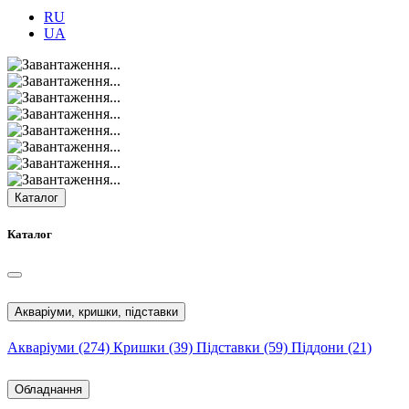
RU
UA
Каталог
Каталог
Акваріуми, кришки, підставки
Акваріуми
(274)
Кришки
(39)
Підставки
(59)
Піддони
(21)
Обладнання