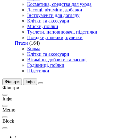
Косметика, средства для ухода
Ласощі, вітаміни, добавки
Інструменти для догляду
Клітки та аксесуари
Миски, поїлки
Туалети, наповнювачі, підстилки
Повідки, шлейки, рулетки
Птахи
(164)
Корма
Клітки та аксесуари
Вітаміни, добавки та ласощі
Годівниці, поїлки
Підстилки
Фільтри
Інфо
Фільтри
Інфо
Меню
Block
/