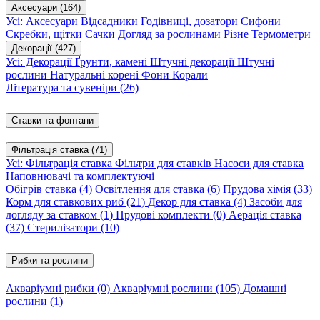
Аксесуари
(164)
Усі: Аксесуари
Відсадники
Годівниці, дозатори
Сифони
Скребки, щітки
Сачки
Догляд за рослинами
Різне
Термометри
Декорації
(427)
Усі: Декорації
Ґрунти, камені
Штучні декорації
Штучні
рослини
Натуральні корені
Фони
Корали
Література та сувеніри
(26)
Ставки та фонтани
Фільтрація ставка
(71)
Усі: Фільтрація ставка
Фільтри для ставків
Насоси для ставка
Наповнювачі та комплектуючі
Обігрів ставка
(4)
Освітлення для ставка
(6)
Прудова хімія
(33)
Корм для ставкових риб
(21)
Декор для ставка
(4)
Засоби для
догляду за ставком
(1)
Прудові комплекти
(0)
Аерація ставка
(37)
Стерилізатори
(10)
Рибки та рослини
Акваріумні рибки
(0)
Акваріумні рослини
(105)
Домашні
рослини
(1)