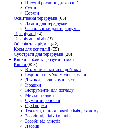
Штучні рослини, декорації
Фони
Коряги
Освітлення тераріумів
(65)
Лампи для тераріумів
Світильники для тераріумів
Тераріуми
(24)
Тераріумна хімія
(3)
Обігрів тераріумів
(42)
Корм для рептилій
(55)
Субстрати для тераріумів
(20)
Кішки, собаки, гризуни, птахи
Кішки
(858)
Вітаміни та корисні добавки
Будиночки, м’які місця, гамаки
Дряпки, ігрові комплекси
Іграшки
Інструменти для догляду
Миски, поїлки
Сумки-переноски
Сухі корми
Туалети, наповнювачі, хімія для дому
Засоби від бліх і кліщів
Засоби від глистів
Ласощі