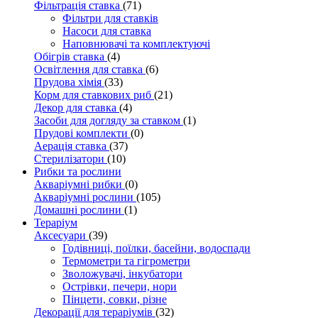
Фільтрація ставка
(71)
Фільтри для ставків
Насоси для ставка
Наповнювачі та комплектуючі
Обігрів ставка
(4)
Освітлення для ставка
(6)
Прудова хімія
(33)
Корм для ставкових риб
(21)
Декор для ставка
(4)
Засоби для догляду за ставком
(1)
Прудові комплекти
(0)
Аерація ставка
(37)
Стерилізатори
(10)
Рибки та рослини
Акваріумні рибки
(0)
Акваріумні рослини
(105)
Домашні рослини
(1)
Тераріум
Аксесуари
(39)
Годівниці, поїлки, басейни, водоспади
Термометри та гігрометри
Зволожувачі, інкубатори
Острівки, печери, нори
Пінцети, совки, різне
Декорації для тераріумів
(32)