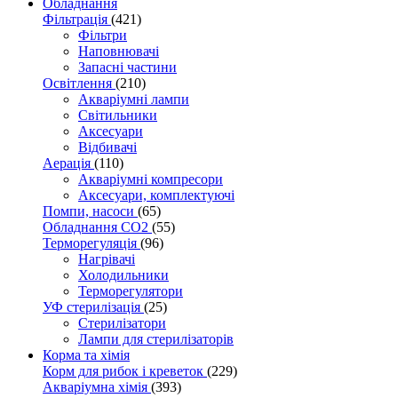
Обладнання
Фільтрація
(421)
Фільтри
Наповнювачі
Запасні частини
Освітлення
(210)
Акваріумні лампи
Світильники
Аксесуари
Відбивачі
Аерація
(110)
Акваріумні компресори
Аксесуари, комплектуючі
Помпи, насоси
(65)
Обладнання CO2
(55)
Терморегуляція
(96)
Нагрівачі
Холодильники
Терморегулятори
УФ стерилізація
(25)
Стерилізатори
Лампи для стерилізаторів
Корма та хімія
Корм для рибок і креветок
(229)
Акваріумна хімія
(393)