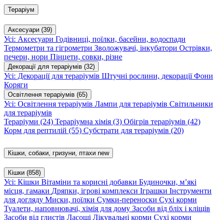
Тераріум
Аксесуари
(39)
Усі: Аксесуари
Годівниці, поїлки, басейни, водоспади
Термометри та гігрометри
Зволожувачі, інкубатори
Острівки,
печери, нори
Пінцети, совки, різне
Декорації для тераріумів
(32)
Усі: Декорації для тераріумів
Штучні рослини, декорації
Фони
Коряги
Освітлення тераріумів
(65)
Усі: Освітлення тераріумів
Лампи для тераріумів
Світильники
для тераріумів
Тераріуми
(24)
Тераріумна хімія
(3)
Обігрів тераріумів
(42)
Корм для рептилій
(55)
Субстрати для тераріумів
(20)
Кішки, собаки, гризуни, птахи
new
Кішки
(858)
Усі: Кішки
Вітаміни та корисні добавки
Будиночки, м’які
місця, гамаки
Дряпки, ігрові комплекси
Іграшки
Інструменти
для догляду
Миски, поїлки
Сумки-переноски
Сухі корми
Туалети, наповнювачі, хімія для дому
Засоби від бліх і кліщів
Засоби від глистів
Ласощі
Лікувальні корми
Сухі корми