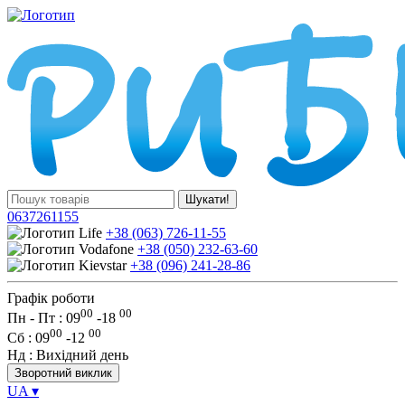
Шукати!
0637261155
+38 (063) 726-11-55
+38 (050) 232-63-60
+38 (096) 241-28-86
Графік роботи
00
00
Пн - Пт : 09
-
18
00
00
Сб
: 09
-
12
Нд
: Вихідний день
Зворотний виклик
UA
▾