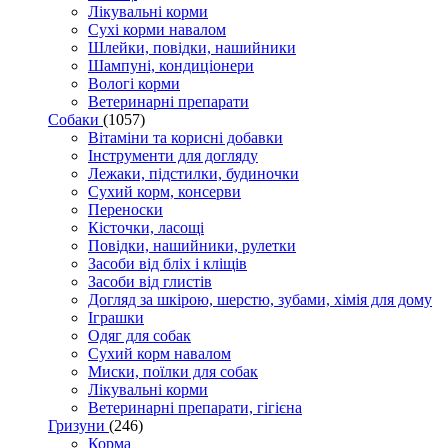
Лікувальні корми
Сухі корми навалом
Шлейки, повідки, нашийники
Шампуні, кондиціонери
Вологі корми
Ветеринарні препарати
Собаки
(1057)
Вітаміни та корисні добавки
Інструменти для догляду
Лежаки, підстилки, будиночки
Сухий корм, консерви
Переноски
Кісточки, ласощі
Повідки, нашийники, рулетки
Засоби від бліх і кліщів
Засоби від глистів
Догляд за шкірою, шерстю, зубами, хімія для дому
Іграшки
Одяг для собак
Сухий корм навалом
Миски, поїлки для собак
Лікувальні корми
Ветеринарні препарати, гігієна
Гризуни
(246)
Корма