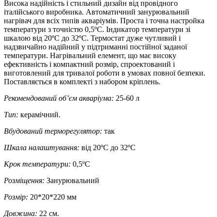
Висока надійність і стильний дизайн від провідного
італійського виробника. Автоматичний занурювальний
нагрівач для всіх типів акваріумів. Проста і точна настройка
температури з точністю 0,5ºС. Індикатор температури зі
шкалою від 20ºС до 32ºС. Термостат дуже чутливий і
надзвичайно надійний у підтриманні постійної заданої
температури. Нагрівальний елемент, що має високу
ефективність і компактний розмір, спроектований і
виготовлений для тривалої роботи в умовах повної безпеки.
Поставляється в комплекті з набором кріплень.
Рекомендований об’єм акваріума:
25-60 л
Тип:
керамічний.
Вбудований терморегулятор:
так
Шкала налаштування:
від 20ºС до 32ºС
Крок температури:
0,5ºС
Розміщення:
Занурювальний
Розмір:
20*20*220 мм
Довжина:
22 см.