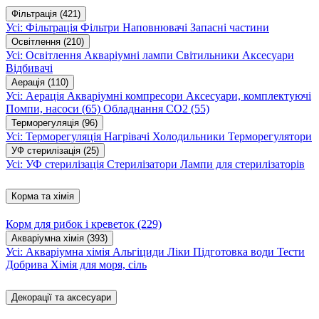
Фільтрація
(421)
Усі: Фільтрація
Фільтри
Наповнювачі
Запасні частини
Освітлення
(210)
Усі: Освітлення
Акваріумні лампи
Світильники
Аксесуари
Відбивачі
Аерація
(110)
Усі: Аерація
Акваріумні компресори
Аксесуари, комплектуючі
Помпи, насоси
(65)
Обладнання CO2
(55)
Терморегуляція
(96)
Усі: Терморегуляція
Нагрівачі
Холодильники
Терморегулятори
УФ стерилізація
(25)
Усі: УФ стерилізація
Стерилізатори
Лампи для стерилізаторів
Корма та хімія
Корм для рибок і креветок
(229)
Акваріумна хімія
(393)
Усі: Акваріумна хімія
Альгіциди
Ліки
Підготовка води
Тести
Добрива
Хімія для моря, сіль
Декорації та аксесуари