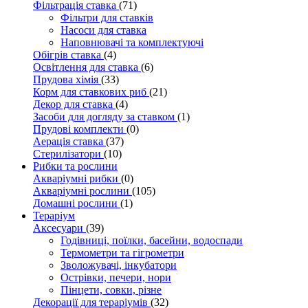
Фільтрація ставка
(71)
Фільтри для ставків
Насоси для ставка
Наповнювачі та комплектуючі
Обігрів ставка
(4)
Освітлення для ставка
(6)
Прудова хімія
(33)
Корм для ставкових риб
(21)
Декор для ставка
(4)
Засоби для догляду за ставком
(1)
Прудові комплекти
(0)
Аерація ставка
(37)
Стерилізатори
(10)
Рибки та рослини
Акваріумні рибки
(0)
Акваріумні рослини
(105)
Домашні рослини
(1)
Тераріум
Аксесуари
(39)
Годівниці, поїлки, басейни, водоспади
Термометри та гігрометри
Зволожувачі, інкубатори
Острівки, печери, нори
Пінцети, совки, різне
Декорації для тераріумів
(32)