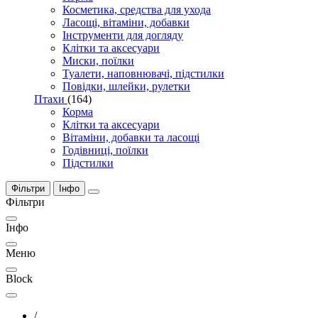
Косметика, средства для ухода
Ласощі, вітаміни, добавки
Інструменти для догляду
Клітки та аксесуари
Миски, поїлки
Туалети, наповнювачі, підстилки
Повідки, шлейки, рулетки
Птахи
(164)
Корма
Клітки та аксесуари
Вітаміни, добавки та ласощі
Годівниці, поїлки
Підстилки
Фільтри
Інфо
Фільтри
Інфо
Меню
Block
/