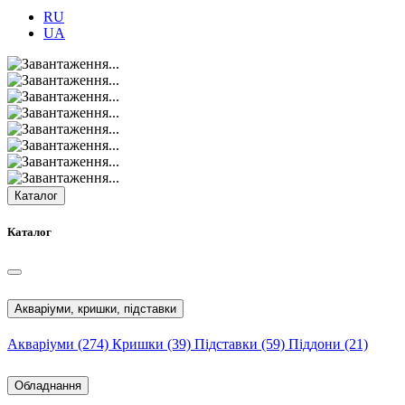
RU
UA
Каталог
Каталог
Акваріуми, кришки, підставки
Акваріуми
(274)
Кришки
(39)
Підставки
(59)
Піддони
(21)
Обладнання