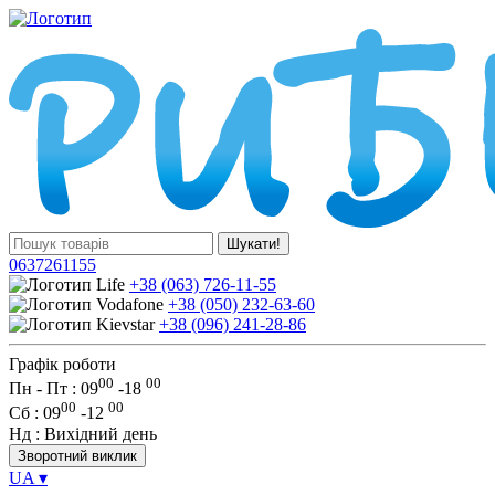
Шукати!
0637261155
+38 (063) 726-11-55
+38 (050) 232-63-60
+38 (096) 241-28-86
Графік роботи
00
00
Пн - Пт : 09
-
18
00
00
Сб
: 09
-
12
Нд
: Вихідний день
Зворотний виклик
UA
▾