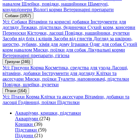
навалом
Шлейки, повідки, нашийники
Шампуні,
кондиціонери
Вологі корми
Ветеринарні препарати
Собаки
(1057)
Усі: Собаки
Вітаміни та корисні добавки
Інструменти для
догляду
Лежаки, підстилки, будиночки
Сухий корм, консерви
Переноски
Кісточки, ласощі
Повідки, нашийники, рулетки
Засоби від бліх і кліщів
Засоби від глистів
Догляд за шкірою,
шерстю, зубами, хімія для дому
Іграшки
Одяг для собак
Сухий
корм навалом
Миски, поїлки для собак
Лікувальні корми
Ветеринарні препарати, гігієна
Гризуни
(246)
Усі: Гризуни
Корма
Косметика, средства для ухода
Ласощі,
вітаміни, добавки
Інструменти для догляду
Клітки та
аксесуари
Миски, поїлки
Туалети, наповнювачі, підстилки
Повідки, шлейки, рулетки
Птахи
(164)
Усі: Птахи
Корма
Клітки та аксесуари
Вітаміни, добавки та
ласощі
Годівниці, поїлки
Підстилки
Акваріуми, кришки, підставки
Акваріуми
(274)
Кришки
(39)
Підставки
(59)
Піддони
(21)