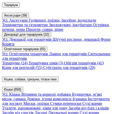
Тераріум
Аксесуари
(39)
Усі: Аксесуари
Годівниці, поїлки, басейни, водоспади
Термометри та гігрометри
Зволожувачі, інкубатори
Острівки,
печери, нори
Пінцети, совки, різне
Декорації для тераріумів
(32)
Усі: Декорації для тераріумів
Штучні рослини, декорації
Фони
Коряги
Освітлення тераріумів
(65)
Усі: Освітлення тераріумів
Лампи для тераріумів
Світильники
для тераріумів
Тераріуми
(24)
Тераріумна хімія
(3)
Обігрів тераріумів
(42)
Корм для рептилій
(55)
Субстрати для тераріумів
(20)
Кішки, собаки, гризуни, птахи
new
Кішки
(858)
Усі: Кішки
Вітаміни та корисні добавки
Будиночки, м’які
місця, гамаки
Дряпки, ігрові комплекси
Іграшки
Інструменти
для догляду
Миски, поїлки
Сумки-переноски
Сухі корми
Туалети, наповнювачі, хімія для дому
Засоби від бліх і кліщів
Засоби від глистів
Ласощі
Лікувальні корми
Сухі корми