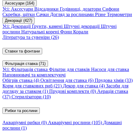
Аксесуари
(164)
Усі: Аксесуари
Відсадники
Годівниці, дозатори
Сифони
Скребки, щітки
Сачки
Догляд за рослинами
Різне
Термометри
Декорації
(427)
Усі: Декорації
Ґрунти, камені
Штучні декорації
Штучні
рослини
Натуральні корені
Фони
Корали
Література та сувеніри
(26)
Ставки та фонтани
Фільтрація ставка
(71)
Усі: Фільтрація ставка
Фільтри для ставків
Насоси для ставка
Наповнювачі та комплектуючі
Обігрів ставка
(4)
Освітлення для ставка
(6)
Прудова хімія
(33)
Корм для ставкових риб
(21)
Декор для ставка
(4)
Засоби для
догляду за ставком
(1)
Прудові комплекти
(0)
Аерація ставка
(37)
Стерилізатори
(10)
Рибки та рослини
Акваріумні рибки
(0)
Акваріумні рослини
(105)
Домашні
рослини
(1)