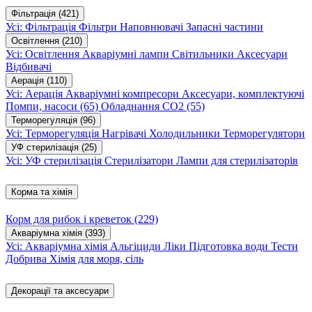
Фільтрація
(421)
Усі: Фільтрація
Фільтри
Наповнювачі
Запасні частини
Освітлення
(210)
Усі: Освітлення
Акваріумні лампи
Світильники
Аксесуари
Відбивачі
Аерація
(110)
Усі: Аерація
Акваріумні компресори
Аксесуари, комплектуючі
Помпи, насоси
(65)
Обладнання CO2
(55)
Терморегуляція
(96)
Усі: Терморегуляція
Нагрівачі
Холодильники
Терморегулятори
УФ стерилізація
(25)
Усі: УФ стерилізація
Стерилізатори
Лампи для стерилізаторів
Корма та хімія
Корм для рибок і креветок
(229)
Акваріумна хімія
(393)
Усі: Акваріумна хімія
Альгіциди
Ліки
Підготовка води
Тести
Добрива
Хімія для моря, сіль
Декорації та аксесуари