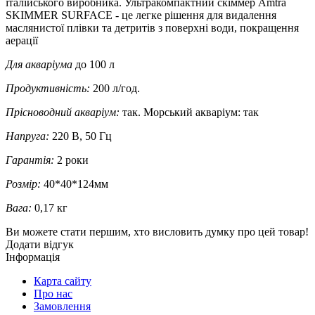
італійського виробника. Ультракомпактний скіммер Amtra
SKIMMER SURFACE - це легке рішення для видалення
маслянистої плівки та детритів з поверхні води, покращення
аерації
Для акваріума
до 100 л
Продуктивність:
200 л/год.
Прісноводний акваріум:
так. Морський акваріум: так
Напруга:
220 В, 50 Гц
Гарантія:
2 роки
Розмір:
40*40*124мм
Вага:
0,17 кг
Ви можете стати першим, хто висловить думку про цей товар!
Додати відгук
Інформація
Карта сайту
Про нас
Замовлення