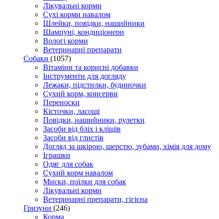
Лікувальні корми
Сухі корми навалом
Шлейки, повідки, нашийники
Шампуні, кондиціонери
Вологі корми
Ветеринарні препарати
Собаки
(1057)
Вітаміни та корисні добавки
Інструменти для догляду
Лежаки, підстилки, будиночки
Сухий корм, консерви
Переноски
Кісточки, ласощі
Повідки, нашийники, рулетки
Засоби від бліх і кліщів
Засоби від глистів
Догляд за шкірою, шерстю, зубами, хімія для дому
Іграшки
Одяг для собак
Сухий корм навалом
Миски, поїлки для собак
Лікувальні корми
Ветеринарні препарати, гігієна
Гризуни
(246)
Корма