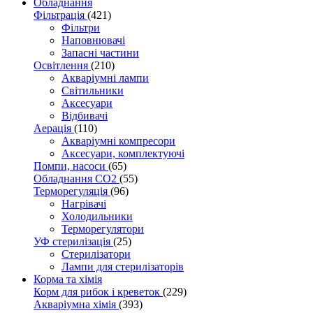
Обладнання
Фільтрація
(421)
Фільтри
Наповнювачі
Запасні частини
Освітлення
(210)
Акваріумні лампи
Світильники
Аксесуари
Відбивачі
Аерація
(110)
Акваріумні компресори
Аксесуари, комплектуючі
Помпи, насоси
(65)
Обладнання CO2
(55)
Терморегуляція
(96)
Нагрівачі
Холодильники
Терморегулятори
УФ стерилізація
(25)
Стерилізатори
Лампи для стерилізаторів
Корма та хімія
Корм для рибок і креветок
(229)
Акваріумна хімія
(393)