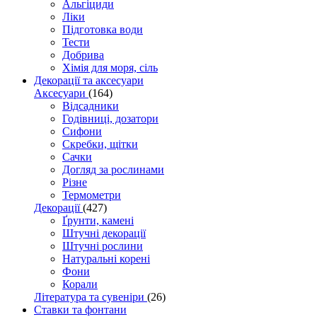
Альгіциди
Ліки
Підготовка води
Тести
Добрива
Хімія для моря, сіль
Декорації та аксесуари
Аксесуари
(164)
Відсадники
Годівниці, дозатори
Сифони
Скребки, щітки
Сачки
Догляд за рослинами
Різне
Термометри
Декорації
(427)
Ґрунти, камені
Штучні декорації
Штучні рослини
Натуральні корені
Фони
Корали
Література та сувеніри
(26)
Ставки та фонтани