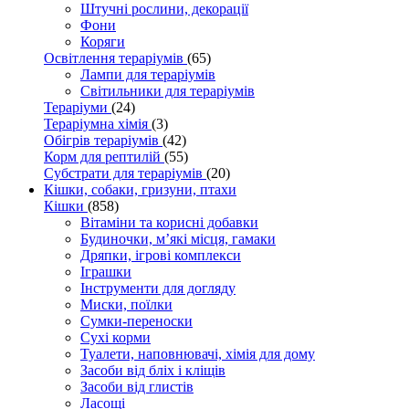
Штучні рослини, декорації
Фони
Коряги
Освітлення тераріумів
(65)
Лампи для тераріумів
Світильники для тераріумів
Тераріуми
(24)
Тераріумна хімія
(3)
Обігрів тераріумів
(42)
Корм для рептилій
(55)
Субстрати для тераріумів
(20)
Кішки, собаки, гризуни, птахи
Кішки
(858)
Вітаміни та корисні добавки
Будиночки, м’які місця, гамаки
Дряпки, ігрові комплекси
Іграшки
Інструменти для догляду
Миски, поїлки
Сумки-переноски
Сухі корми
Туалети, наповнювачі, хімія для дому
Засоби від бліх і кліщів
Засоби від глистів
Ласощі