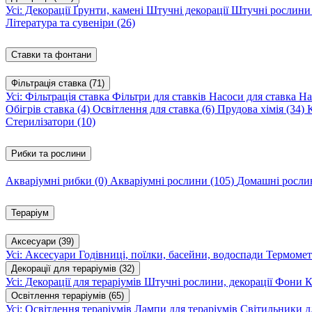
Усі: Декорації
Ґрунти, камені
Штучні декорації
Штучні рослин
Література та сувеніри
(26)
Ставки та фонтани
Фільтрація ставка
(71)
Усі: Фільтрація ставка
Фільтри для ставків
Насоси для ставка
На
Обігрів ставка
(4)
Освітлення для ставка
(6)
Прудова хімія
(34)
Стерилізатори
(10)
Рибки та рослини
Акваріумні рибки
(0)
Акваріумні рослини
(105)
Домашні росл
Тераріум
Аксесуари
(39)
Усі: Аксесуари
Годівниці, поїлки, басейни, водоспади
Термомет
Декорації для тераріумів
(32)
Усі: Декорації для тераріумів
Штучні рослини, декорації
Фони
К
Освітлення тераріумів
(65)
Усі: Освітлення тераріумів
Лампи для тераріумів
Світильники дл