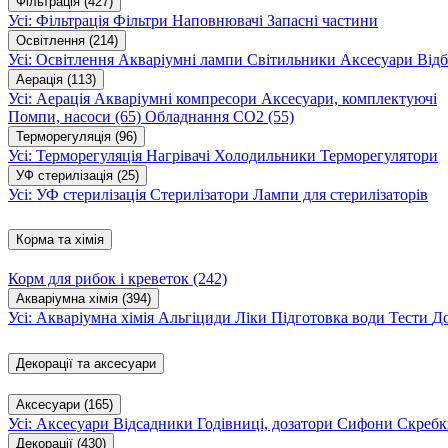
Фільтрація
(427)
Усі: Фільтрація
Фільтри
Наповнювачі
Запасні частини
Освітлення
(214)
Усі: Освітлення
Акваріумні лампи
Світильники
Аксесуари
Відб
Аерація
(113)
Усі: Аерація
Акваріумні компресори
Аксесуари, комплектуючі
Помпи, насоси
(65)
Обладнання CO2
(55)
Терморегуляція
(96)
Усі: Терморегуляція
Нагрівачі
Холодильники
Терморегулятори
УФ стерилізація
(25)
Усі: УФ стерилізація
Стерилізатори
Лампи для стерилізаторів
Корма та хімія
Корм для рибок і креветок
(242)
Акваріумна хімія
(394)
Усі: Акваріумна хімія
Альгіциди
Ліки
Підготовка води
Тести
Д
Декорації та аксесуари
Аксесуари
(165)
Усі: Аксесуари
Відсадники
Годівниці, дозатори
Сифони
Скребк
Декорації
(430)