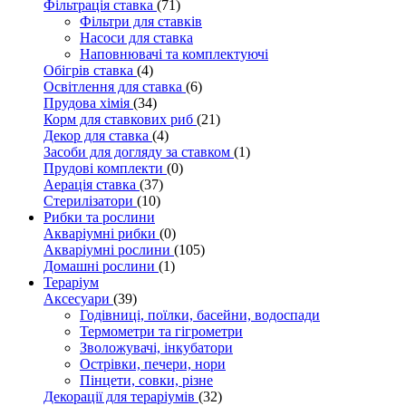
Фільтрація ставка
(71)
Фільтри для ставків
Насоси для ставка
Наповнювачі та комплектуючі
Обігрів ставка
(4)
Освітлення для ставка
(6)
Прудова хімія
(34)
Корм для ставкових риб
(21)
Декор для ставка
(4)
Засоби для догляду за ставком
(1)
Прудові комплекти
(0)
Аерація ставка
(37)
Стерилізатори
(10)
Рибки та рослини
Акваріумні рибки
(0)
Акваріумні рослини
(105)
Домашні рослини
(1)
Тераріум
Аксесуари
(39)
Годівниці, поїлки, басейни, водоспади
Термометри та гігрометри
Зволожувачі, інкубатори
Острівки, печери, нори
Пінцети, совки, різне
Декорації для тераріумів
(32)