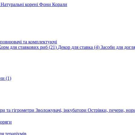
и
Натуральні корені
Фони
Корали
повнювачі та комплектуючі
Корм для ставкових риб
(21)
Декор для ставка
(4)
Засоби для догл
ини
(1)
ри та гігрометри
Зволожувачі, інкубатори
Острівки, печери, но
оряги
я тераріумів