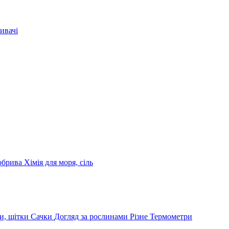
ивачі
обрива
Хімія для моря, сіль
и, щітки
Сачки
Догляд за рослинами
Різне
Термометри