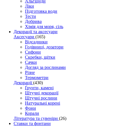
Альгіциди
Ліки
Підготовка води
Тести
Добрива
Хімія для моря, сіль
Декорації та аксесуари
Аксесуари
(165)
Відсадники
Годівниці, дозатори
Сифони
Скребки, щітки
Сачки
Догляд за рослинами
Різне
Термометри
Декорації
(430)
Ґрунти, камені
Штучні декорації
Штучні рослини
Натуральні корені
Фони
Корали
Література та сувеніри
(26)
Ставки та фонтани