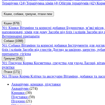
Тераріуми
(24)
Тераріумна хімія
(4)
Обігрів тераріумів
(42)
Корм
Кішки, собаки, гризуни, птахи
new
Кішки
(879)
Усі: Кішки
Вітаміни та корисні добавки
Будиночки, м’які місця
наповнювачі, хімія для дому
Засоби від бліх і кліщів
Засоби від 
Ветеринарні препарати
Собаки
(1088)
Усі: Собаки
Вітаміни та корисні добавки
Інструменти для догл
бліх і кліщів
Засоби від глистів
Догляд за шкірою, шерстю, зуба
препарати, гігієна
Гризуни
(256)
Усі: Гризуни
Корма
Косметика, средства для ухода
Ласощі, віта
рулетки
Птахи
(171)
Усі: Птахи
Корма
Клітки та аксесуари
Вітаміни, добавки та лас
Акваріуми, кришки, підставки
Акваріуми
(274)
Кришки
(39)
Підставки
(59)
Піддони
(21)