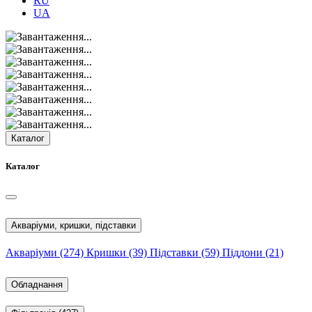
RU
UA
Каталог
Каталог
Акваріуми, кришки, підставки
Акваріуми
(274)
Кришки
(39)
Підставки
(59)
Піддони
(21)
Обладнання