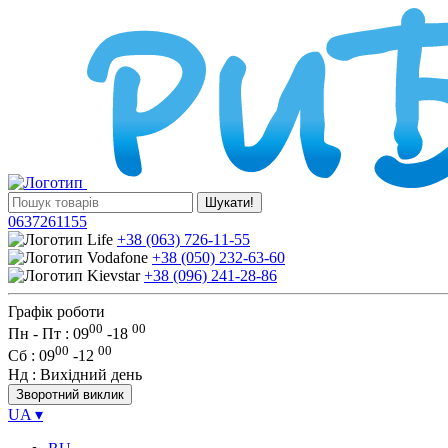
Шукати!
0637261155
+38 (063) 726-11-55
+38 (050) 232-63-60
+38 (096) 241-28-86
Графік роботи
00
00
Пн - Пт : 09
-
18
00
00
Сб
: 09
-
12
Нд
: Вихідний день
Зворотний виклик
UA
▾