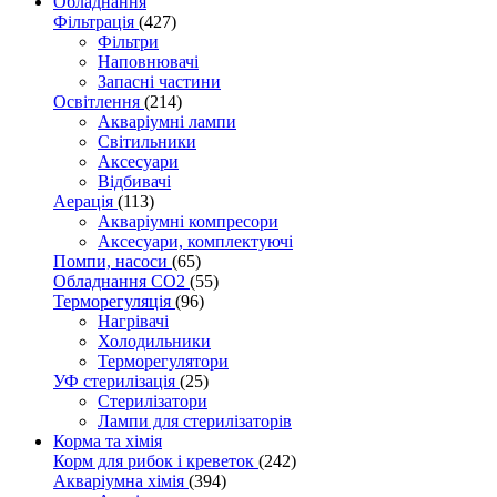
Обладнання
Фільтрація
(427)
Фільтри
Наповнювачі
Запасні частини
Освітлення
(214)
Акваріумні лампи
Світильники
Аксесуари
Відбивачі
Аерація
(113)
Акваріумні компресори
Аксесуари, комплектуючі
Помпи, насоси
(65)
Обладнання CO2
(55)
Терморегуляція
(96)
Нагрівачі
Холодильники
Терморегулятори
УФ стерилізація
(25)
Стерилізатори
Лампи для стерилізаторів
Корма та хімія
Корм для рибок і креветок
(242)
Акваріумна хімія
(394)