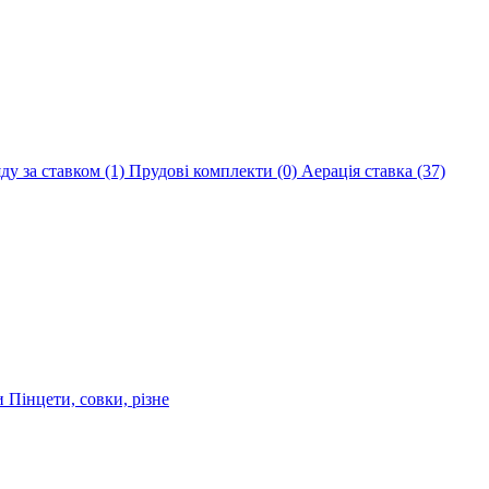
яду за ставком
(1)
Прудові комплекти
(0)
Аерація ставка
(37)
ри
Пінцети, совки, різне