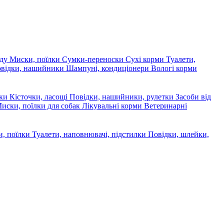
яду
Миски, поїлки
Сумки-переноски
Сухі корми
Туалети,
овідки, нашийники
Шампуні, кондиціонери
Вологі корми
ски
Кісточки, ласощі
Повідки, нашийники, рулетки
Засоби від
иски, поїлки для собак
Лікувальні корми
Ветеринарні
, поїлки
Туалети, наповнювачі, підстилки
Повідки, шлейки,