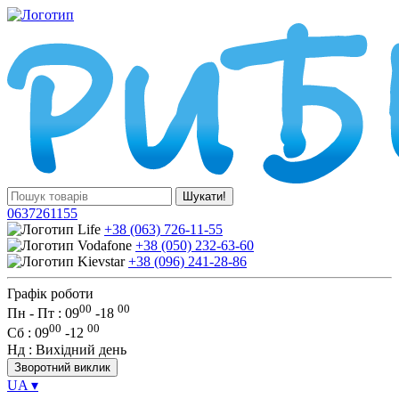
Шукати!
0637261155
+38 (063) 726-11-55
+38 (050) 232-63-60
+38 (096) 241-28-86
Графік роботи
00
00
Пн - Пт : 09
-
18
00
00
Сб
: 09
-
12
Нд
: Вихідний день
Зворотний виклик
UA
▾