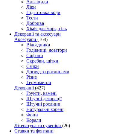
Альгіциди
Ліки
Підготовка води
Тести
Добрива
Хімія для моря, сіль
Декорації та аксесуари
Аксесуари
(164)
Відсадники
Годівниці, дозатори
Сифони
Скребки, щітки
Сачки
Догляд за рослинами
Різне
Термометри
Декорації
(427)
Ґрунти, камені
Штучні декорації
Штучні рослини
Натуральні корені
Фони
Корали
Література та сувеніри
(26)
Ставки та фонтани