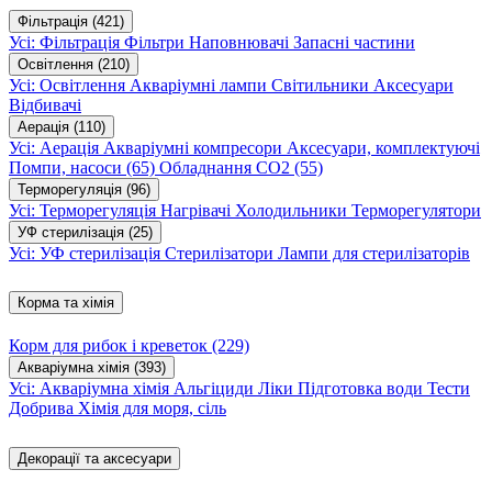
Фільтрація
(421)
Усі: Фільтрація
Фільтри
Наповнювачі
Запасні частини
Освітлення
(210)
Усі: Освітлення
Акваріумні лампи
Світильники
Аксесуари
Відбивачі
Аерація
(110)
Усі: Аерація
Акваріумні компресори
Аксесуари, комплектуючі
Помпи, насоси
(65)
Обладнання CO2
(55)
Терморегуляція
(96)
Усі: Терморегуляція
Нагрівачі
Холодильники
Терморегулятори
УФ стерилізація
(25)
Усі: УФ стерилізація
Стерилізатори
Лампи для стерилізаторів
Корма та хімія
Корм для рибок і креветок
(229)
Акваріумна хімія
(393)
Усі: Акваріумна хімія
Альгіциди
Ліки
Підготовка води
Тести
Добрива
Хімія для моря, сіль
Декорації та аксесуари