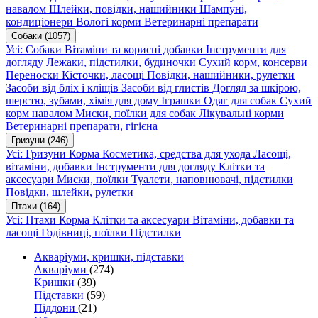
навалом
Шлейки, повідки, нашийники
Шампуні,
кондиціонери
Вологі корми
Ветеринарні препарати
Собаки
(1057)
Усі: Собаки
Вітаміни та корисні добавки
Інструменти для
догляду
Лежаки, підстилки, будиночки
Сухий корм, консерви
Переноски
Кісточки, ласощі
Повідки, нашийники, рулетки
Засоби від бліх і кліщів
Засоби від глистів
Догляд за шкірою,
шерстю, зубами, хімія для дому
Іграшки
Одяг для собак
Сухий
корм навалом
Миски, поїлки для собак
Лікувальні корми
Ветеринарні препарати, гігієна
Гризуни
(246)
Усі: Гризуни
Корма
Косметика, средства для ухода
Ласощі,
вітаміни, добавки
Інструменти для догляду
Клітки та
аксесуари
Миски, поїлки
Туалети, наповнювачі, підстилки
Повідки, шлейки, рулетки
Птахи
(164)
Усі: Птахи
Корма
Клітки та аксесуари
Вітаміни, добавки та
ласощі
Годівниці, поїлки
Підстилки
Акваріуми, кришки, підставки
Акваріуми
(274)
Кришки
(39)
Підставки
(59)
Піддони
(21)