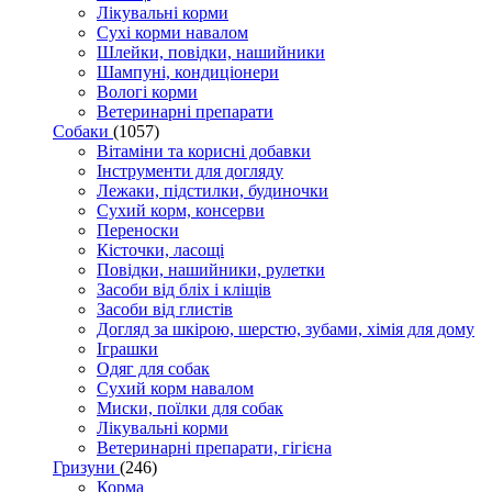
Лікувальні корми
Сухі корми навалом
Шлейки, повідки, нашийники
Шампуні, кондиціонери
Вологі корми
Ветеринарні препарати
Собаки
(1057)
Вітаміни та корисні добавки
Інструменти для догляду
Лежаки, підстилки, будиночки
Сухий корм, консерви
Переноски
Кісточки, ласощі
Повідки, нашийники, рулетки
Засоби від бліх і кліщів
Засоби від глистів
Догляд за шкірою, шерстю, зубами, хімія для дому
Іграшки
Одяг для собак
Сухий корм навалом
Миски, поїлки для собак
Лікувальні корми
Ветеринарні препарати, гігієна
Гризуни
(246)
Корма