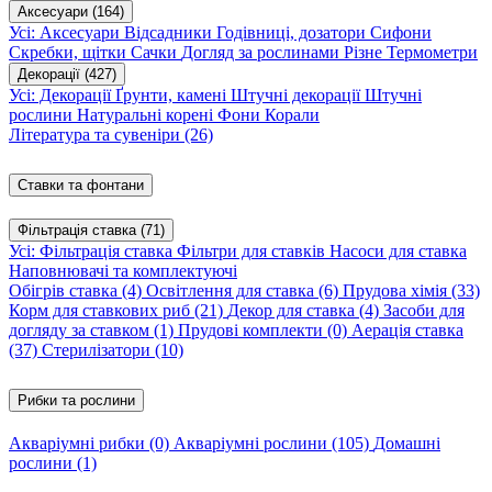
Аксесуари
(164)
Усі: Аксесуари
Відсадники
Годівниці, дозатори
Сифони
Скребки, щітки
Сачки
Догляд за рослинами
Різне
Термометри
Декорації
(427)
Усі: Декорації
Ґрунти, камені
Штучні декорації
Штучні
рослини
Натуральні корені
Фони
Корали
Література та сувеніри
(26)
Ставки та фонтани
Фільтрація ставка
(71)
Усі: Фільтрація ставка
Фільтри для ставків
Насоси для ставка
Наповнювачі та комплектуючі
Обігрів ставка
(4)
Освітлення для ставка
(6)
Прудова хімія
(33)
Корм для ставкових риб
(21)
Декор для ставка
(4)
Засоби для
догляду за ставком
(1)
Прудові комплекти
(0)
Аерація ставка
(37)
Стерилізатори
(10)
Рибки та рослини
Акваріумні рибки
(0)
Акваріумні рослини
(105)
Домашні
рослини
(1)