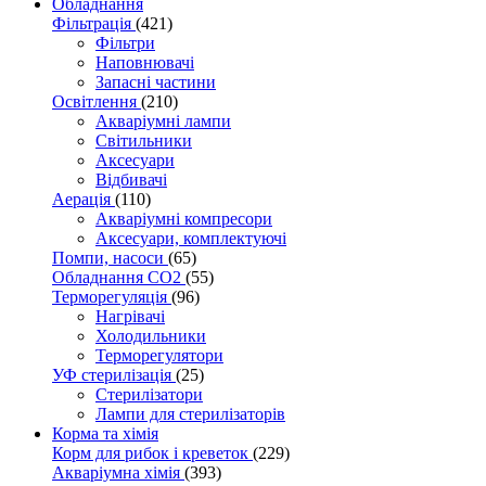
Обладнання
Фільтрація
(421)
Фільтри
Наповнювачі
Запасні частини
Освітлення
(210)
Акваріумні лампи
Світильники
Аксесуари
Відбивачі
Аерація
(110)
Акваріумні компресори
Аксесуари, комплектуючі
Помпи, насоси
(65)
Обладнання CO2
(55)
Терморегуляція
(96)
Нагрівачі
Холодильники
Терморегулятори
УФ стерилізація
(25)
Стерилізатори
Лампи для стерилізаторів
Корма та хімія
Корм для рибок і креветок
(229)
Акваріумна хімія
(393)