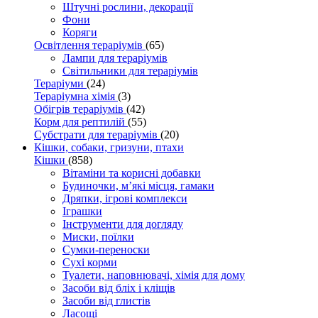
Штучні рослини, декорації
Фони
Коряги
Освітлення тераріумів
(65)
Лампи для тераріумів
Світильники для тераріумів
Тераріуми
(24)
Тераріумна хімія
(3)
Обігрів тераріумів
(42)
Корм для рептилій
(55)
Субстрати для тераріумів
(20)
Кішки, собаки, гризуни, птахи
Кішки
(858)
Вітаміни та корисні добавки
Будиночки, м’які місця, гамаки
Дряпки, ігрові комплекси
Іграшки
Інструменти для догляду
Миски, поїлки
Сумки-переноски
Сухі корми
Туалети, наповнювачі, хімія для дому
Засоби від бліх і кліщів
Засоби від глистів
Ласощі