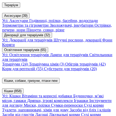
Тераріум
Аксесуари
(39)
Усі: Аксесуари
Годівниці, поїлки, басейни, водоспади
Термометри та гігрометри
Зволожувачі, інкубатори
Острівки,
печери, нори
Пінцети, совки, різне
Декорації для тераріумів
(32)
Усі: Декорації для тераріумів
Штучні рослини, декорації
Фони
Коряги
Освітлення тераріумів
(65)
Усі: Освітлення тераріумів
Лампи для тераріумів
Світильники
для тераріумів
Тераріуми
(24)
Тераріумна хімія
(3)
Обігрів тераріумів
(42)
Корм для рептилій
(55)
Субстрати для тераріумів
(20)
Кішки, собаки, гризуни, птахи
new
Кішки
(858)
Усі: Кішки
Вітаміни та корисні добавки
Будиночки, м’які
місця, гамаки
Дряпки, ігрові комплекси
Іграшки
Інструменти
для догляду
Миски, поїлки
Сумки-переноски
Сухі корми
Туалети, наповнювачі, хімія для дому
Засоби від бліх і кліщів
Засоби від глистів
Ласощі
Лікувальні корми
Сухі корми