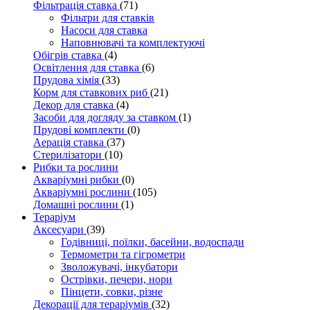
Фільтрація ставка
(71)
Фільтри для ставків
Насоси для ставка
Наповнювачі та комплектуючі
Обігрів ставка
(4)
Освітлення для ставка
(6)
Прудова хімія
(33)
Корм для ставкових риб
(21)
Декор для ставка
(4)
Засоби для догляду за ставком
(1)
Прудові комплекти
(0)
Аерація ставка
(37)
Стерилізатори
(10)
Рибки та рослини
Акваріумні рибки
(0)
Акваріумні рослини
(105)
Домашні рослини
(1)
Тераріум
Аксесуари
(39)
Годівниці, поїлки, басейни, водоспади
Термометри та гігрометри
Зволожувачі, інкубатори
Острівки, печери, нори
Пінцети, совки, різне
Декорації для тераріумів
(32)