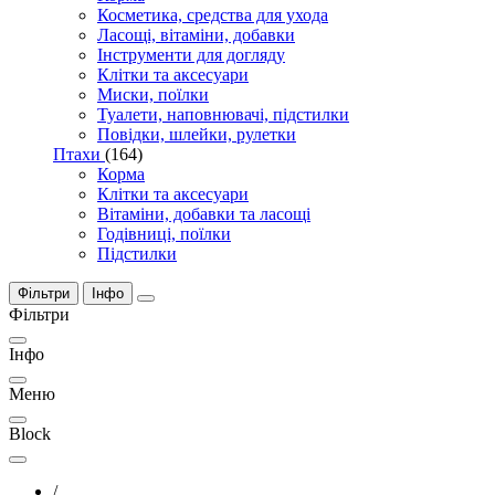
Косметика, средства для ухода
Ласощі, вітаміни, добавки
Інструменти для догляду
Клітки та аксесуари
Миски, поїлки
Туалети, наповнювачі, підстилки
Повідки, шлейки, рулетки
Птахи
(164)
Корма
Клітки та аксесуари
Вітаміни, добавки та ласощі
Годівниці, поїлки
Підстилки
Фільтри
Інфо
Фільтри
Інфо
Меню
Block
/