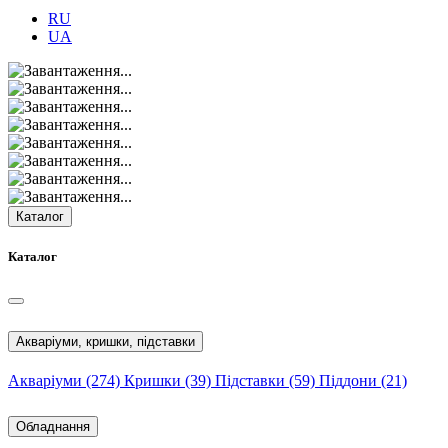
RU
UA
Каталог
Каталог
Акваріуми, кришки, підставки
Акваріуми
(274)
Кришки
(39)
Підставки
(59)
Піддони
(21)
Обладнання