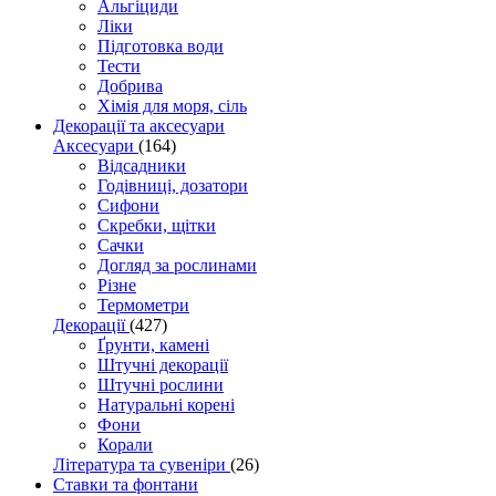
Альгіциди
Ліки
Підготовка води
Тести
Добрива
Хімія для моря, сіль
Декорації та аксесуари
Аксесуари
(164)
Відсадники
Годівниці, дозатори
Сифони
Скребки, щітки
Сачки
Догляд за рослинами
Різне
Термометри
Декорації
(427)
Ґрунти, камені
Штучні декорації
Штучні рослини
Натуральні корені
Фони
Корали
Література та сувеніри
(26)
Ставки та фонтани