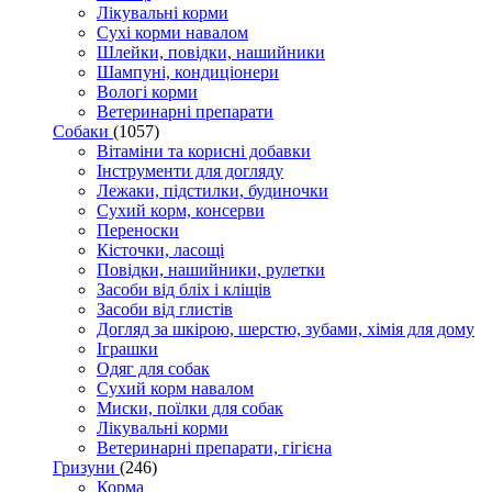
Лікувальні корми
Сухі корми навалом
Шлейки, повідки, нашийники
Шампуні, кондиціонери
Вологі корми
Ветеринарні препарати
Собаки
(1057)
Вітаміни та корисні добавки
Інструменти для догляду
Лежаки, підстилки, будиночки
Сухий корм, консерви
Переноски
Кісточки, ласощі
Повідки, нашийники, рулетки
Засоби від бліх і кліщів
Засоби від глистів
Догляд за шкірою, шерстю, зубами, хімія для дому
Іграшки
Одяг для собак
Сухий корм навалом
Миски, поїлки для собак
Лікувальні корми
Ветеринарні препарати, гігієна
Гризуни
(246)
Корма