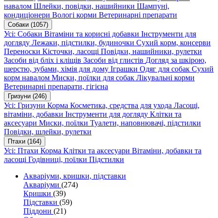
навалом
Шлейки, повідки, нашийники
Шампуні,
кондиціонери
Вологі корми
Ветеринарні препарати
Собаки
(1057)
Усі: Собаки
Вітаміни та корисні добавки
Інструменти для
догляду
Лежаки, підстилки, будиночки
Сухий корм, консерви
Переноски
Кісточки, ласощі
Повідки, нашийники, рулетки
Засоби від бліх і кліщів
Засоби від глистів
Догляд за шкірою,
шерстю, зубами, хімія для дому
Іграшки
Одяг для собак
Сухий
корм навалом
Миски, поїлки для собак
Лікувальні корми
Ветеринарні препарати, гігієна
Гризуни
(246)
Усі: Гризуни
Корма
Косметика, средства для ухода
Ласощі,
вітаміни, добавки
Інструменти для догляду
Клітки та
аксесуари
Миски, поїлки
Туалети, наповнювачі, підстилки
Повідки, шлейки, рулетки
Птахи
(164)
Усі: Птахи
Корма
Клітки та аксесуари
Вітаміни, добавки та
ласощі
Годівниці, поїлки
Підстилки
Акваріуми, кришки, підставки
Акваріуми
(274)
Кришки
(39)
Підставки
(59)
Піддони
(21)