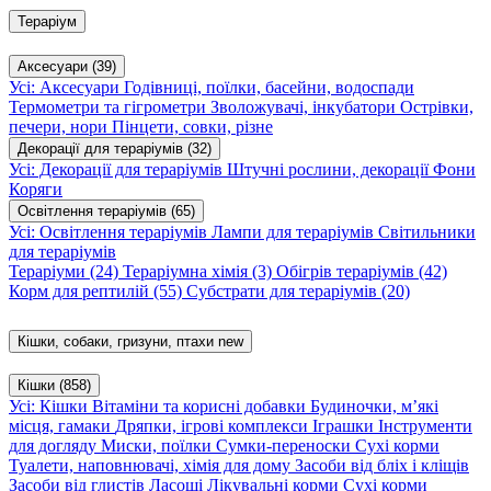
Тераріум
Аксесуари
(39)
Усі: Аксесуари
Годівниці, поїлки, басейни, водоспади
Термометри та гігрометри
Зволожувачі, інкубатори
Острівки,
печери, нори
Пінцети, совки, різне
Декорації для тераріумів
(32)
Усі: Декорації для тераріумів
Штучні рослини, декорації
Фони
Коряги
Освітлення тераріумів
(65)
Усі: Освітлення тераріумів
Лампи для тераріумів
Світильники
для тераріумів
Тераріуми
(24)
Тераріумна хімія
(3)
Обігрів тераріумів
(42)
Корм для рептилій
(55)
Субстрати для тераріумів
(20)
Кішки, собаки, гризуни, птахи
new
Кішки
(858)
Усі: Кішки
Вітаміни та корисні добавки
Будиночки, м’які
місця, гамаки
Дряпки, ігрові комплекси
Іграшки
Інструменти
для догляду
Миски, поїлки
Сумки-переноски
Сухі корми
Туалети, наповнювачі, хімія для дому
Засоби від бліх і кліщів
Засоби від глистів
Ласощі
Лікувальні корми
Сухі корми