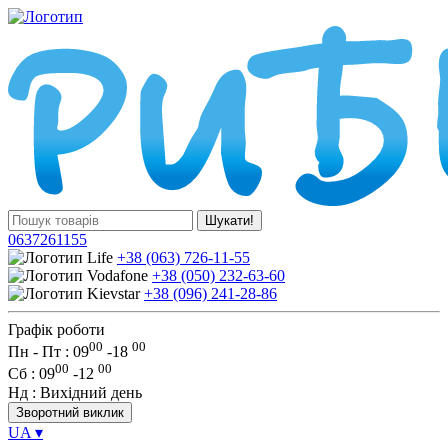
Шукати!
0637261155
+38 (063) 726-11-55
+38 (050) 232-63-60
+38 (096) 241-28-86
Графік роботи
00
00
Пн - Пт : 09
-
18
00
00
Сб
: 09
-
12
Нд
: Вихідний день
Зворотний виклик
UA
▾