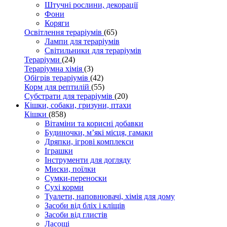
Штучні рослини, декорації
Фони
Коряги
Освітлення тераріумів
(65)
Лампи для тераріумів
Світильники для тераріумів
Тераріуми
(24)
Тераріумна хімія
(3)
Обігрів тераріумів
(42)
Корм для рептилій
(55)
Субстрати для тераріумів
(20)
Кішки, собаки, гризуни, птахи
Кішки
(858)
Вітаміни та корисні добавки
Будиночки, м’які місця, гамаки
Дряпки, ігрові комплекси
Іграшки
Інструменти для догляду
Миски, поїлки
Сумки-переноски
Сухі корми
Туалети, наповнювачі, хімія для дому
Засоби від бліх і кліщів
Засоби від глистів
Ласощі