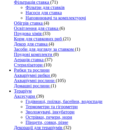
Фільтрація ставка
(71)
Фільтри для ставків
Насоси для ставка
Наповнювачі та комплектуючі
Обігрів ставка
(4)
Освітлення для ставка
(6)
Прудова хімія
(33)
Корм для ставкових риб
(21)
Декор для ставка
(4)
Засоби для догляду за ставком
(1)
Прудові комплекти
(0)
Аерація ставка
(37)
Стерилізатори
(10)
Рибки та рослини
Акваріумні рибки
(0)
Акваріумні рослини
(105)
Домашні рослини
(1)
Тераріум
Аксесуари
(39)
Годівниці, поїлки, басейни, водоспади
Термометри та гігрометри
Зволожувачі, інкубатори
Острівки, печери, нори
Пінцети, совки, різне
Декорації для тераріумів
(32)