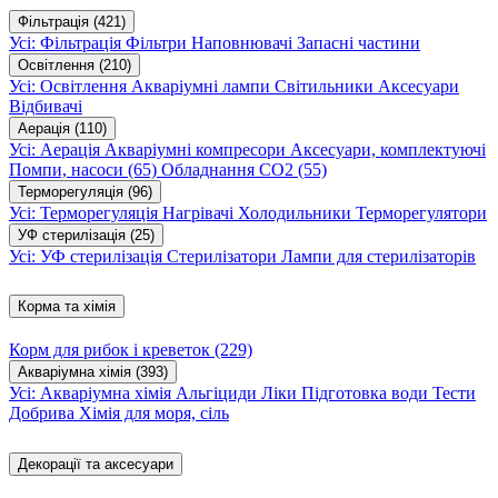
Фільтрація
(421)
Усі: Фільтрація
Фільтри
Наповнювачі
Запасні частини
Освітлення
(210)
Усі: Освітлення
Акваріумні лампи
Світильники
Аксесуари
Відбивачі
Аерація
(110)
Усі: Аерація
Акваріумні компресори
Аксесуари, комплектуючі
Помпи, насоси
(65)
Обладнання CO2
(55)
Терморегуляція
(96)
Усі: Терморегуляція
Нагрівачі
Холодильники
Терморегулятори
УФ стерилізація
(25)
Усі: УФ стерилізація
Стерилізатори
Лампи для стерилізаторів
Корма та хімія
Корм для рибок і креветок
(229)
Акваріумна хімія
(393)
Усі: Акваріумна хімія
Альгіциди
Ліки
Підготовка води
Тести
Добрива
Хімія для моря, сіль
Декорації та аксесуари