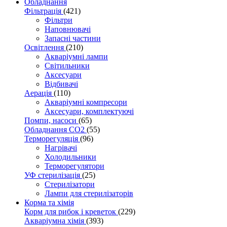
Обладнання
Фільтрація
(421)
Фільтри
Наповнювачі
Запасні частини
Освітлення
(210)
Акваріумні лампи
Світильники
Аксесуари
Відбивачі
Аерація
(110)
Акваріумні компресори
Аксесуари, комплектуючі
Помпи, насоси
(65)
Обладнання CO2
(55)
Терморегуляція
(96)
Нагрівачі
Холодильники
Терморегулятори
УФ стерилізація
(25)
Стерилізатори
Лампи для стерилізаторів
Корма та хімія
Корм для рибок і креветок
(229)
Акваріумна хімія
(393)