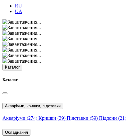
RU
UA
Каталог
Каталог
Акваріуми, кришки, підставки
Акваріуми
(274)
Кришки
(39)
Підставки
(59)
Піддони
(21)
Обладнання