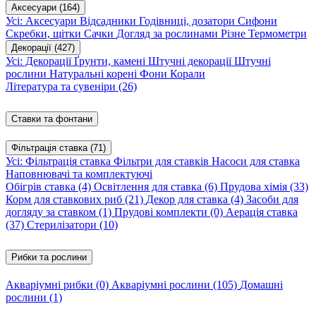
Аксесуари
(164)
Усі: Аксесуари
Відсадники
Годівниці, дозатори
Сифони
Скребки, щітки
Сачки
Догляд за рослинами
Різне
Термометри
Декорації
(427)
Усі: Декорації
Ґрунти, камені
Штучні декорації
Штучні
рослини
Натуральні корені
Фони
Корали
Література та сувеніри
(26)
Ставки та фонтани
Фільтрація ставка
(71)
Усі: Фільтрація ставка
Фільтри для ставків
Насоси для ставка
Наповнювачі та комплектуючі
Обігрів ставка
(4)
Освітлення для ставка
(6)
Прудова хімія
(33)
Корм для ставкових риб
(21)
Декор для ставка
(4)
Засоби для
догляду за ставком
(1)
Прудові комплекти
(0)
Аерація ставка
(37)
Стерилізатори
(10)
Рибки та рослини
Акваріумні рибки
(0)
Акваріумні рослини
(105)
Домашні
рослини
(1)