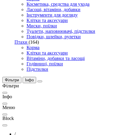
Косметика, средства для ухода
Ласощі, вітаміни, добавки
Інструменти для догляду
Клітки та аксесуари
Миски, поїлки
Туалети, наповнювачі, підстилки
Повідки, шлейки, рулетки
Птахи
(164)
Корма
Клітки та аксесуари
Вітаміни, добавки та ласощі
Годівниці, поїлки
Підстилки
Фільтри
Інфо
Фільтри
Інфо
Меню
Block
/