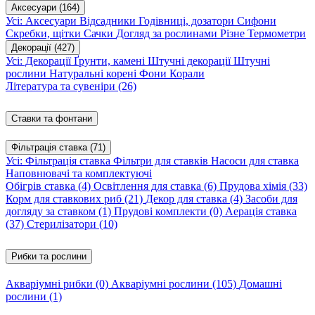
Аксесуари
(164)
Усі: Аксесуари
Відсадники
Годівниці, дозатори
Сифони
Скребки, щітки
Сачки
Догляд за рослинами
Різне
Термометри
Декорації
(427)
Усі: Декорації
Ґрунти, камені
Штучні декорації
Штучні
рослини
Натуральні корені
Фони
Корали
Література та сувеніри
(26)
Ставки та фонтани
Фільтрація ставка
(71)
Усі: Фільтрація ставка
Фільтри для ставків
Насоси для ставка
Наповнювачі та комплектуючі
Обігрів ставка
(4)
Освітлення для ставка
(6)
Прудова хімія
(33)
Корм для ставкових риб
(21)
Декор для ставка
(4)
Засоби для
догляду за ставком
(1)
Прудові комплекти
(0)
Аерація ставка
(37)
Стерилізатори
(10)
Рибки та рослини
Акваріумні рибки
(0)
Акваріумні рослини
(105)
Домашні
рослини
(1)