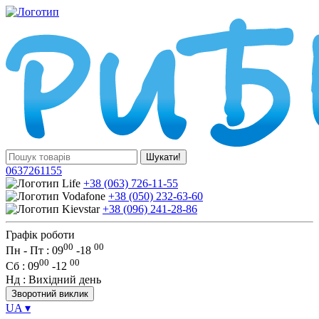
Шукати!
0637261155
+38 (063) 726-11-55
+38 (050) 232-63-60
+38 (096) 241-28-86
Графік роботи
00
00
Пн - Пт : 09
-
18
00
00
Сб
: 09
-
12
Нд
: Вихідний день
Зворотний виклик
UA
▾