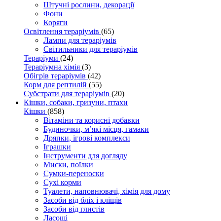
Штучні рослини, декорації
Фони
Коряги
Освітлення тераріумів
(65)
Лампи для тераріумів
Світильники для тераріумів
Тераріуми
(24)
Тераріумна хімія
(3)
Обігрів тераріумів
(42)
Корм для рептилій
(55)
Субстрати для тераріумів
(20)
Кішки, собаки, гризуни, птахи
Кішки
(858)
Вітаміни та корисні добавки
Будиночки, м’які місця, гамаки
Дряпки, ігрові комплекси
Іграшки
Інструменти для догляду
Миски, поїлки
Сумки-переноски
Сухі корми
Туалети, наповнювачі, хімія для дому
Засоби від бліх і кліщів
Засоби від глистів
Ласощі