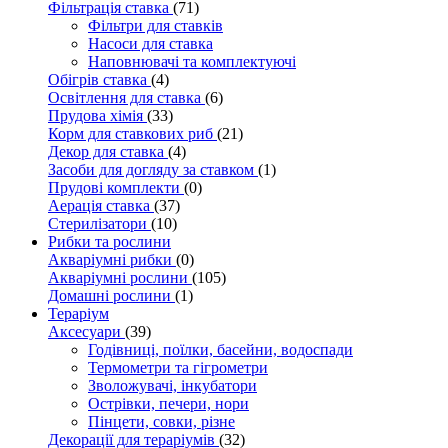
Фільтрація ставка
(71)
Фільтри для ставків
Насоси для ставка
Наповнювачі та комплектуючі
Обігрів ставка
(4)
Освітлення для ставка
(6)
Прудова хімія
(33)
Корм для ставкових риб
(21)
Декор для ставка
(4)
Засоби для догляду за ставком
(1)
Прудові комплекти
(0)
Аерація ставка
(37)
Стерилізатори
(10)
Рибки та рослини
Акваріумні рибки
(0)
Акваріумні рослини
(105)
Домашні рослини
(1)
Тераріум
Аксесуари
(39)
Годівниці, поїлки, басейни, водоспади
Термометри та гігрометри
Зволожувачі, інкубатори
Острівки, печери, нори
Пінцети, совки, різне
Декорації для тераріумів
(32)