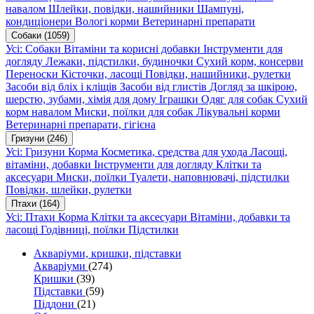
навалом
Шлейки, повідки, нашийники
Шампуні,
кондиціонери
Вологі корми
Ветеринарні препарати
Собаки
(1059)
Усі: Собаки
Вітаміни та корисні добавки
Інструменти для
догляду
Лежаки, підстилки, будиночки
Сухий корм, консерви
Переноски
Кісточки, ласощі
Повідки, нашийники, рулетки
Засоби від бліх і кліщів
Засоби від глистів
Догляд за шкірою,
шерстю, зубами, хімія для дому
Іграшки
Одяг для собак
Сухий
корм навалом
Миски, поїлки для собак
Лікувальні корми
Ветеринарні препарати, гігієна
Гризуни
(246)
Усі: Гризуни
Корма
Косметика, средства для ухода
Ласощі,
вітаміни, добавки
Інструменти для догляду
Клітки та
аксесуари
Миски, поїлки
Туалети, наповнювачі, підстилки
Повідки, шлейки, рулетки
Птахи
(164)
Усі: Птахи
Корма
Клітки та аксесуари
Вітаміни, добавки та
ласощі
Годівниці, поїлки
Підстилки
Акваріуми, кришки, підставки
Акваріуми
(274)
Кришки
(39)
Підставки
(59)
Піддони
(21)