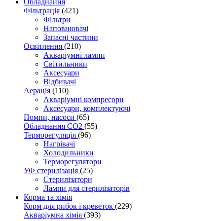
Обладнання
Фільтрація
(421)
Фільтри
Наповнювачі
Запасні частини
Освітлення
(210)
Акваріумні лампи
Світильники
Аксесуари
Відбивачі
Аерація
(110)
Акваріумні компресори
Аксесуари, комплектуючі
Помпи, насоси
(65)
Обладнання CO2
(55)
Терморегуляція
(96)
Нагрівачі
Холодильники
Терморегулятори
УФ стерилізація
(25)
Стерилізатори
Лампи для стерилізаторів
Корма та хімія
Корм для рибок і креветок
(229)
Акваріумна хімія
(393)