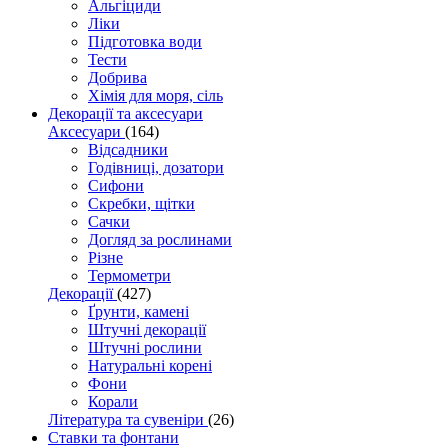
Альгіциди
Ліки
Підготовка води
Тести
Добрива
Хімія для моря, сіль
Декорації та аксесуари
Аксесуари
(164)
Відсадники
Годівниці, дозатори
Сифони
Скребки, щітки
Сачки
Догляд за рослинами
Різне
Термометри
Декорації
(427)
Ґрунти, камені
Штучні декорації
Штучні рослини
Натуральні корені
Фони
Корали
Література та сувеніри
(26)
Ставки та фонтани