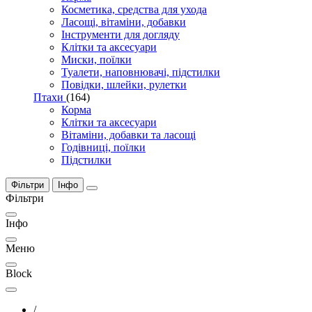
Косметика, средства для ухода
Ласощі, вітаміни, добавки
Інструменти для догляду
Клітки та аксесуари
Миски, поїлки
Туалети, наповнювачі, підстилки
Повідки, шлейки, рулетки
Птахи
(164)
Корма
Клітки та аксесуари
Вітаміни, добавки та ласощі
Годівниці, поїлки
Підстилки
Фільтри
Інфо
Фільтри
Інфо
Меню
Block
/