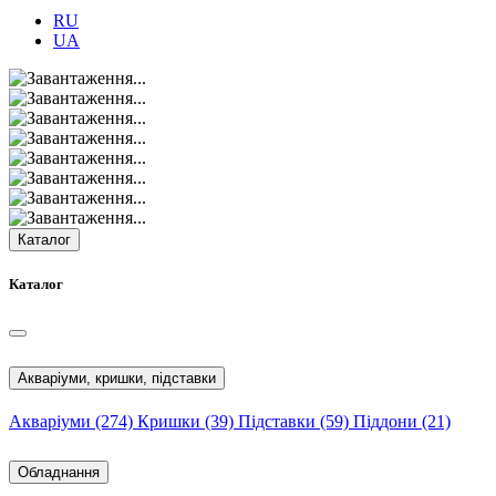
RU
UA
Каталог
Каталог
Акваріуми, кришки, підставки
Акваріуми
(274)
Кришки
(39)
Підставки
(59)
Піддони
(21)
Обладнання