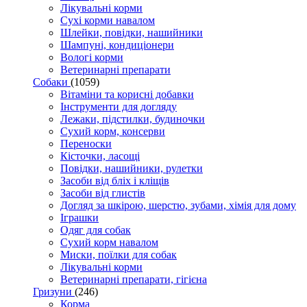
Лікувальні корми
Сухі корми навалом
Шлейки, повідки, нашийники
Шампуні, кондиціонери
Вологі корми
Ветеринарні препарати
Собаки
(1059)
Вітаміни та корисні добавки
Інструменти для догляду
Лежаки, підстилки, будиночки
Сухий корм, консерви
Переноски
Кісточки, ласощі
Повідки, нашийники, рулетки
Засоби від бліх і кліщів
Засоби від глистів
Догляд за шкірою, шерстю, зубами, хімія для дому
Іграшки
Одяг для собак
Сухий корм навалом
Миски, поїлки для собак
Лікувальні корми
Ветеринарні препарати, гігієна
Гризуни
(246)
Корма