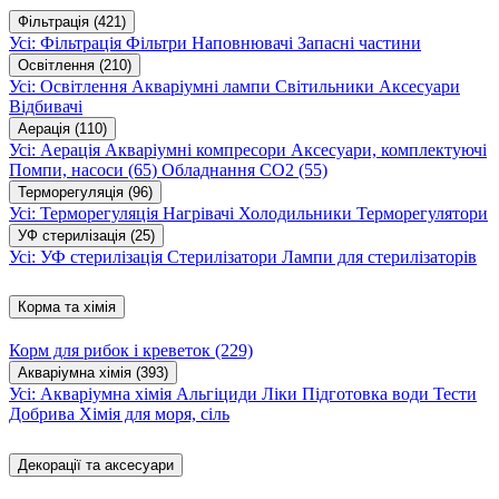
Фільтрація
(421)
Усі: Фільтрація
Фільтри
Наповнювачі
Запасні частини
Освітлення
(210)
Усі: Освітлення
Акваріумні лампи
Світильники
Аксесуари
Відбивачі
Аерація
(110)
Усі: Аерація
Акваріумні компресори
Аксесуари, комплектуючі
Помпи, насоси
(65)
Обладнання CO2
(55)
Терморегуляція
(96)
Усі: Терморегуляція
Нагрівачі
Холодильники
Терморегулятори
УФ стерилізація
(25)
Усі: УФ стерилізація
Стерилізатори
Лампи для стерилізаторів
Корма та хімія
Корм для рибок і креветок
(229)
Акваріумна хімія
(393)
Усі: Акваріумна хімія
Альгіциди
Ліки
Підготовка води
Тести
Добрива
Хімія для моря, сіль
Декорації та аксесуари