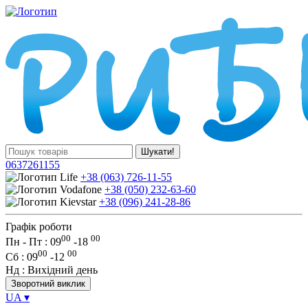
Шукати!
0637261155
+38 (063) 726-11-55
+38 (050) 232-63-60
+38 (096) 241-28-86
Графік роботи
00
00
Пн - Пт : 09
-
18
00
00
Сб
: 09
-
12
Нд
: Вихідний день
Зворотний виклик
UA
▾