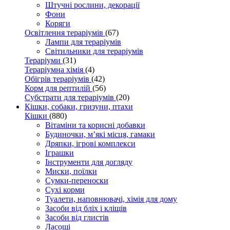
Штучні рослини, декорації
Фони
Коряги
Освітлення тераріумів
(67)
Лампи для тераріумів
Світильники для тераріумів
Тераріуми
(31)
Тераріумна хімія
(4)
Обігрів тераріумів
(42)
Корм для рептилій
(56)
Субстрати для тераріумів
(20)
Кішки, собаки, гризуни, птахи
Кішки
(880)
Вітаміни та корисні добавки
Будиночки, м’які місця, гамаки
Дряпки, ігрові комплекси
Іграшки
Інструменти для догляду
Миски, поїлки
Сумки-переноски
Сухі корми
Туалети, наповнювачі, хімія для дому
Засоби від бліх і кліщів
Засоби від глистів
Ласощі