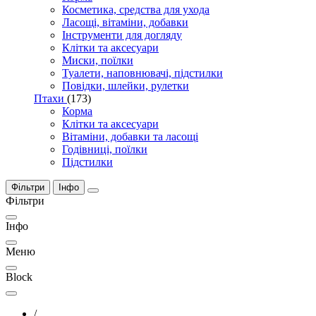
Косметика, средства для ухода
Ласощі, вітаміни, добавки
Інструменти для догляду
Клітки та аксесуари
Миски, поїлки
Туалети, наповнювачі, підстилки
Повідки, шлейки, рулетки
Птахи
(173)
Корма
Клітки та аксесуари
Вітаміни, добавки та ласощі
Годівниці, поїлки
Підстилки
Фільтри
Інфо
Фільтри
Інфо
Меню
Block
/