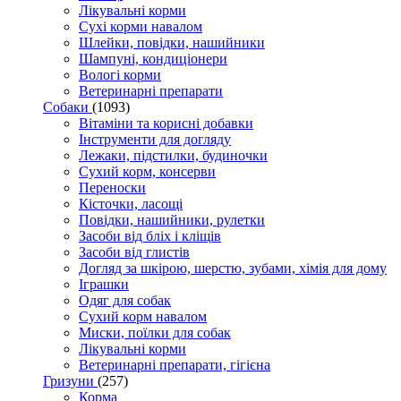
Лікувальні корми
Сухі корми навалом
Шлейки, повідки, нашийники
Шампуні, кондиціонери
Вологі корми
Ветеринарні препарати
Собаки
(1093)
Вітаміни та корисні добавки
Інструменти для догляду
Лежаки, підстилки, будиночки
Сухий корм, консерви
Переноски
Кісточки, ласощі
Повідки, нашийники, рулетки
Засоби від бліх і кліщів
Засоби від глистів
Догляд за шкірою, шерстю, зубами, хімія для дому
Іграшки
Одяг для собак
Сухий корм навалом
Миски, поїлки для собак
Лікувальні корми
Ветеринарні препарати, гігієна
Гризуни
(257)
Корма