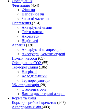
Обладнання
Фільтрація
(454)
Фільтри
Наповнювачі
Запасні частини
Освітлення
(214)
Акваріумні лампи
Світильники
Аксесуари
Відбивачі
Аерація
(130)
Акваріумні компресори
Аксесуари, комплектуючі
Помпи, насоси
(65)
Обладнання CO2
(55)
Терморегуляція
(106)
Нагрівачі
Холодильники
Терморегулятори
УФ стерилізація
(28)
Стерилізатори
Лампи для стерилізаторів
Корма та хімія
Корм для рибок і креветок
(267)
Акваріумна хімія
(403)