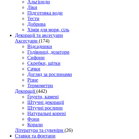
Альгіциди
Ліки
Підготовка води
Тести
Добрива
Хімія для моря, сіль
Декорації та аксесуари
Аксесуари
(174)
Відсадники
Годівниці, дозатори
Сифони
Скребки, щітки
Сачки
Догляд за рослинами
Різне
Термометри
Декорації
(442)
Ґрунти, камені
Штучні декорації
Штучні рослини
Натуральні корені
Фони
Корали
Література та сувеніри
(26)
Ставки та фонтани