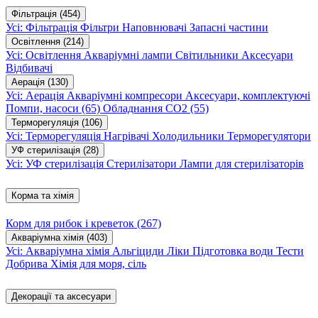
Фільтрація
(454)
Усі: Фільтрація
Фільтри
Наповнювачі
Запасні частини
Освітлення
(214)
Усі: Освітлення
Акваріумні лампи
Світильники
Аксесуари
Відбивачі
Аерація
(130)
Усі: Аерація
Акваріумні компресори
Аксесуари, комплектуючі
Помпи, насоси
(65)
Обладнання CO2
(55)
Терморегуляція
(106)
Усі: Терморегуляція
Нагрівачі
Холодильники
Терморегулятори
УФ стерилізація
(28)
Усі: УФ стерилізація
Стерилізатори
Лампи для стерилізаторів
Корма та хімія
Корм для рибок і креветок
(267)
Акваріумна хімія
(403)
Усі: Акваріумна хімія
Альгіциди
Ліки
Підготовка води
Тести
Добрива
Хімія для моря, сіль
Декорації та аксесуари