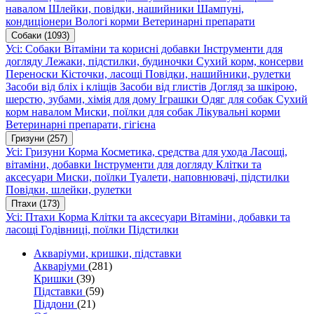
навалом
Шлейки, повідки, нашийники
Шампуні,
кондиціонери
Вологі корми
Ветеринарні препарати
Собаки
(1093)
Усі: Собаки
Вітаміни та корисні добавки
Інструменти для
догляду
Лежаки, підстилки, будиночки
Сухий корм, консерви
Переноски
Кісточки, ласощі
Повідки, нашийники, рулетки
Засоби від бліх і кліщів
Засоби від глистів
Догляд за шкірою,
шерстю, зубами, хімія для дому
Іграшки
Одяг для собак
Сухий
корм навалом
Миски, поїлки для собак
Лікувальні корми
Ветеринарні препарати, гігієна
Гризуни
(257)
Усі: Гризуни
Корма
Косметика, средства для ухода
Ласощі,
вітаміни, добавки
Інструменти для догляду
Клітки та
аксесуари
Миски, поїлки
Туалети, наповнювачі, підстилки
Повідки, шлейки, рулетки
Птахи
(173)
Усі: Птахи
Корма
Клітки та аксесуари
Вітаміни, добавки та
ласощі
Годівниці, поїлки
Підстилки
Акваріуми, кришки, підставки
Акваріуми
(281)
Кришки
(39)
Підставки
(59)
Піддони
(21)