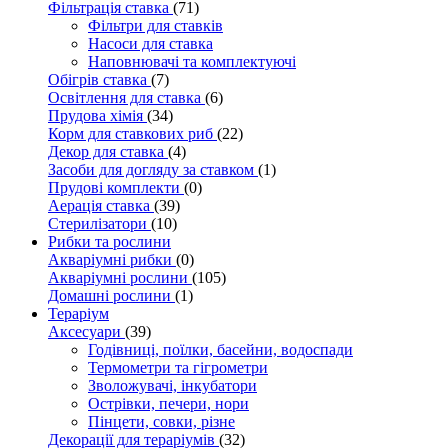
Фільтрація ставка
(71)
Фільтри для ставків
Насоси для ставка
Наповнювачі та комплектуючі
Обігрів ставка
(7)
Освітлення для ставка
(6)
Прудова хімія
(34)
Корм для ставкових риб
(22)
Декор для ставка
(4)
Засоби для догляду за ставком
(1)
Прудові комплекти
(0)
Аерація ставка
(39)
Стерилізатори
(10)
Рибки та рослини
Акваріумні рибки
(0)
Акваріумні рослини
(105)
Домашні рослини
(1)
Тераріум
Аксесуари
(39)
Годівниці, поїлки, басейни, водоспади
Термометри та гігрометри
Зволожувачі, інкубатори
Острівки, печери, нори
Пінцети, совки, різне
Декорації для тераріумів
(32)