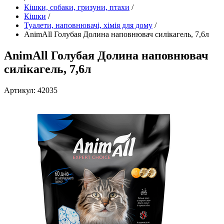
Кішки, собаки, гризуни, птахи
/
Кішки
/
Туалети, наповнювачі, хімія для дому
/
AnimAll Голубая Долина наповнювач силікагель, 7,6л
AnimAll Голубая Долина наповнювач
силікагель, 7,6л
Артикул: 42035