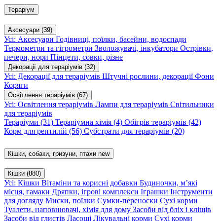
Тераріум
Аксесуари
(39)
Усі: Аксесуари
Годівниці, поїлки, басейни, водоспади
Термометри та гігрометри
Зволожувачі, інкубатори
Острівки,
печери, нори
Пінцети, совки, різне
Декорації для тераріумів
(32)
Усі: Декорації для тераріумів
Штучні рослини, декорації
Фони
Коряги
Освітлення тераріумів
(67)
Усі: Освітлення тераріумів
Лампи для тераріумів
Світильники
для тераріумів
Тераріуми
(31)
Тераріумна хімія
(4)
Обігрів тераріумів
(42)
Корм для рептилій
(56)
Субстрати для тераріумів
(20)
Кішки, собаки, гризуни, птахи
new
Кішки
(880)
Усі: Кішки
Вітаміни та корисні добавки
Будиночки, м’які
місця, гамаки
Дряпки, ігрові комплекси
Іграшки
Інструменти
для догляду
Миски, поїлки
Сумки-переноски
Сухі корми
Туалети, наповнювачі, хімія для дому
Засоби від бліх і кліщів
Засоби від глистів
Ласощі
Лікувальні корми
Сухі корми