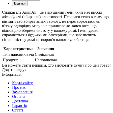
Відгуки
Силікагель AnimAll - це висушений гель, який має високі
абсорбуючі (вбираючі) властивості. Переваги гелю в тому, що
він миттєво вбирає запах і вологу, не перетворюється на
в’язку однорідну масу і не прилипає до лапок кота, що
відповідно збереже чистоту у вашому домі. Гель чудово
справляється з будь-якими бактеріями, що забезпечить
гігієнічність у домі та здоров’я вашого улюбленця
Характеристика
Значення
Тип наповнювача
Силікагель
Продукт
Наповнювач
Ви можете стати першим, хто висловить думку про цей товар!
Додати відгук
Інформація
Карта сайту
Про нас
Замовлення
Оплата
Доставка
Гарантія
Статті