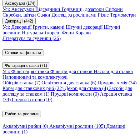
Аксесуари
(174)
Усі: Аксесуари
Відсадники
Годівниці, дозатори
Сифони
Скребки, щітки
Сачки
Догляд за рослинами
Різне
Термометри
Декорації
(442)
Усі: Декорації
Ґрунти, камені
Штучні декорації
Штучні
рослини
Натуральні корені
Фони
Корали
Література та сувеніри
(26)
Ставки та фонтани
Фільтрація ставка
(71)
Усі: Фільтрація ставка
Фільтри для ставків
Насоси для ставка
Наповнювачі та комплектуючі
Обігрів ставка
(7)
Освітлення для ставка
(6)
Прудова хімія
(34)
Корм для ставкових риб
(22)
Декор для ставка
(4)
Засоби для
догляду за ставком
(1)
Прудові комплекти
(0)
Аерація ставка
(39)
Стерилізатори
(10)
Рибки та рослини
Акваріумні рибки
(0)
Акваріумні рослини
(105)
Домашні
рослини
(1)