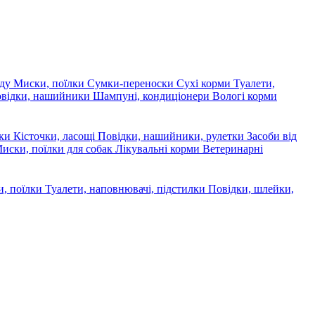
яду
Миски, поїлки
Сумки-переноски
Сухі корми
Туалети,
овідки, нашийники
Шампуні, кондиціонери
Вологі корми
ски
Кісточки, ласощі
Повідки, нашийники, рулетки
Засоби від
иски, поїлки для собак
Лікувальні корми
Ветеринарні
, поїлки
Туалети, наповнювачі, підстилки
Повідки, шлейки,