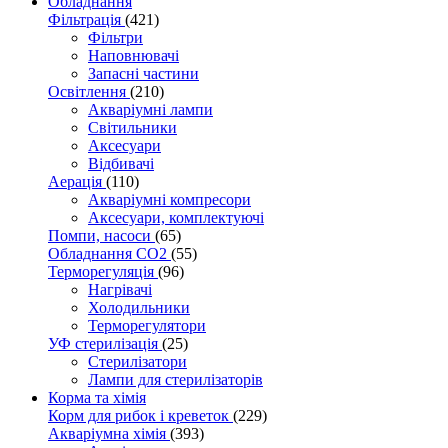
Обладнання
Фільтрація
(421)
Фільтри
Наповнювачі
Запасні частини
Освітлення
(210)
Акваріумні лампи
Світильники
Аксесуари
Відбивачі
Аерація
(110)
Акваріумні компресори
Аксесуари, комплектуючі
Помпи, насоси
(65)
Обладнання CO2
(55)
Терморегуляція
(96)
Нагрівачі
Холодильники
Терморегулятори
УФ стерилізація
(25)
Стерилізатори
Лампи для стерилізаторів
Корма та хімія
Корм для рибок і креветок
(229)
Акваріумна хімія
(393)