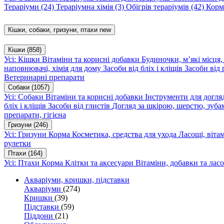
Тераріуми
(24)
Тераріумна хімія
(3)
Обігрів тераріумів
(42)
Корм
Кішки, собаки, гризуни, птахи
new
Кішки
(858)
Усі: Кішки
Вітаміни та корисні добавки
Будиночки, м’які місця
наповнювачі, хімія для дому
Засоби від бліх і кліщів
Засоби від 
Ветеринарні препарати
Собаки
(1057)
Усі: Собаки
Вітаміни та корисні добавки
Інструменти для догл
бліх і кліщів
Засоби від глистів
Догляд за шкірою, шерстю, зуба
препарати, гігієна
Гризуни
(246)
Усі: Гризуни
Корма
Косметика, средства для ухода
Ласощі, віта
рулетки
Птахи
(164)
Усі: Птахи
Корма
Клітки та аксесуари
Вітаміни, добавки та лас
Акваріуми, кришки, підставки
Акваріуми
(274)
Кришки
(39)
Підставки
(59)
Піддони
(21)