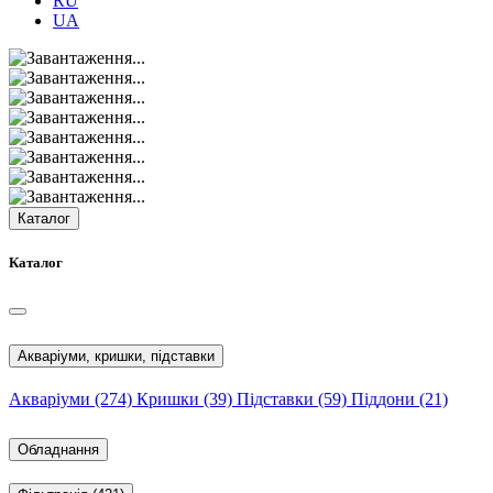
RU
UA
Каталог
Каталог
Акваріуми, кришки, підставки
Акваріуми
(274)
Кришки
(39)
Підставки
(59)
Піддони
(21)
Обладнання