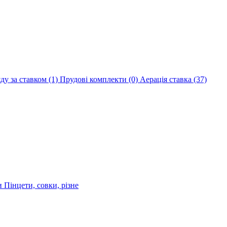
яду за ставком
(1)
Прудові комплекти
(0)
Аерація ставка
(37)
ри
Пінцети, совки, різне