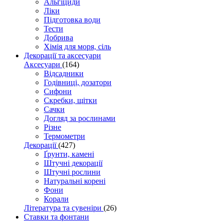
Альгіциди
Ліки
Підготовка води
Тести
Добрива
Хімія для моря, сіль
Декорації та аксесуари
Аксесуари
(164)
Відсадники
Годівниці, дозатори
Сифони
Скребки, щітки
Сачки
Догляд за рослинами
Різне
Термометри
Декорації
(427)
Ґрунти, камені
Штучні декорації
Штучні рослини
Натуральні корені
Фони
Корали
Література та сувеніри
(26)
Ставки та фонтани