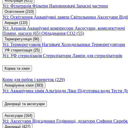
Фільтрація
(421)
Усі: Фільтрація
Фільтри
Наповнювачі
Запасні частини
Освітлення
(210)
Усі: Освітлення
Акваріумні лампи
Світильники
Аксесуари
Відб
Аерація
(110)
Усі: Аерація
Акваріумні компресори
Аксесуари, комплектуючі
Помпи, насоси
(65)
Обладнання CO2
(55)
Терморегуляція
(96)
Усі: Терморегуляція
Нагрівачі
Холодильники
Терморегулятори
УФ стерилізація
(25)
Усі: УФ стерилізація
Стерилізатори
Лампи для стерилізаторів
Корма та хімія
Корм для рибок і креветок
(229)
Акваріумна хімія
(393)
Усі: Акваріумна хімія
Альгіциди
Ліки
Підготовка води
Тести
Д
Декорації та аксесуари
Аксесуари
(164)
Усі: Аксесуари
Відсадники
Годівниці, дозатори
Сифони
Скребк
Декорації
(427)