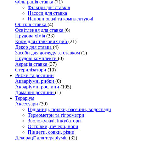
Фільтрація ставка
(71)
Фільтри для ставків
Насоси для ставка
Наповнювачі та комплектуючі
Обігрів ставка
(4)
Освітлення для ставка
(6)
Прудова хімія
(33)
Корм для ставкових риб
(21)
Декор для ставка
(4)
Засоби для догляду за ставком
(1)
Прудові комплекти
(0)
Аерація ставка
(37)
Стерилізатори
(10)
Рибки та рослини
Акваріумні рибки
(0)
Акваріумні рослини
(105)
Домашні рослини
(1)
Тераріум
Аксесуари
(39)
Годівниці, поїлки, басейни, водоспади
Термометри та гігрометри
Зволожувачі, інкубатори
Острівки, печери, нори
Пінцети, совки, різне
Декорації для тераріумів
(32)