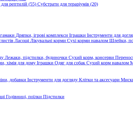
 для рептилій
(55)
Субстрати для тераріумів
(20)
, гамаки
Дряпки, ігрові комплекси
Іграшки
Інструменти для догл
глистів
Ласощі
Лікувальні корми
Сухі корми навалом
Шлейки, п
яду
Лежаки, підстилки, будиночки
Сухий корм, консерви
Перено
ми, хімія для дому
Іграшки
Одяг для собак
Сухий корм навалом
М
міни, добавки
Інструменти для догляду
Клітки та аксесуари
Миски
ощі
Годівниці, поїлки
Підстилки