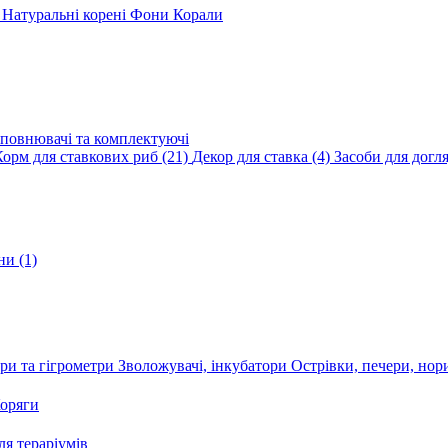
и
Натуральні корені
Фони
Корали
повнювачі та комплектуючі
Корм для ставкових риб
(21)
Декор для ставка
(4)
Засоби для догл
ини
(1)
ри та гігрометри
Зволожувачі, інкубатори
Острівки, печери, но
оряги
я тераріумів