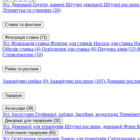
Усі: Декорації
Ґрунти, камені
Штучні декорації
Штучні рослин
Література та сувеніри
(26)
Ставки та фонтани
Фільтрація ставка
(71)
Усі: Фільтрація ставка
Фільтри для ставків
Насоси для ставка
На
Обігрів ставка
(4)
Освітлення для ставка
(6)
Прудова хімія
(33)
Стерилізатори
(10)
Рибки та рослини
Акваріумні рибки
(0)
Акваріумні рослини
(105)
Домашні росл
Тераріум
Аксесуари
(39)
Усі: Аксесуари
Годівниці, поїлки, басейни, водоспади
Термомет
Декорації для тераріумів
(32)
Усі: Декорації для тераріумів
Штучні рослини, декорації
Фони
К
Освітлення тераріумів
(65)
Усі: Освітлення тераріумів
Лампи для тераріумів
Світильники дл