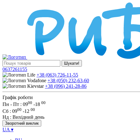
Шукати!
0637261155
+38 (063) 726-11-55
+38 (050) 232-63-60
+38 (096) 241-28-86
Графік роботи
00
00
Пн - Пт : 09
-
18
00
00
Сб
: 09
-
12
Нд
: Вихідний день
Зворотний виклик
UA
▾