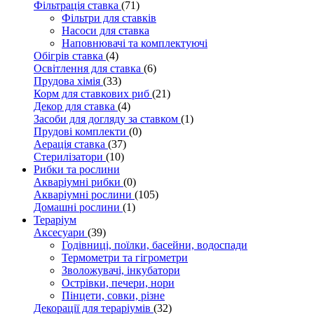
Фільтрація ставка
(71)
Фільтри для ставків
Насоси для ставка
Наповнювачі та комплектуючі
Обігрів ставка
(4)
Освітлення для ставка
(6)
Прудова хімія
(33)
Корм для ставкових риб
(21)
Декор для ставка
(4)
Засоби для догляду за ставком
(1)
Прудові комплекти
(0)
Аерація ставка
(37)
Стерилізатори
(10)
Рибки та рослини
Акваріумні рибки
(0)
Акваріумні рослини
(105)
Домашні рослини
(1)
Тераріум
Аксесуари
(39)
Годівниці, поїлки, басейни, водоспади
Термометри та гігрометри
Зволожувачі, інкубатори
Острівки, печери, нори
Пінцети, совки, різне
Декорації для тераріумів
(32)