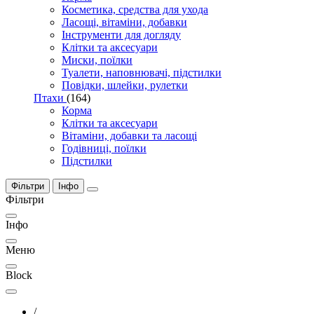
Косметика, средства для ухода
Ласощі, вітаміни, добавки
Інструменти для догляду
Клітки та аксесуари
Миски, поїлки
Туалети, наповнювачі, підстилки
Повідки, шлейки, рулетки
Птахи
(164)
Корма
Клітки та аксесуари
Вітаміни, добавки та ласощі
Годівниці, поїлки
Підстилки
Фільтри
Інфо
Фільтри
Інфо
Меню
Block
/