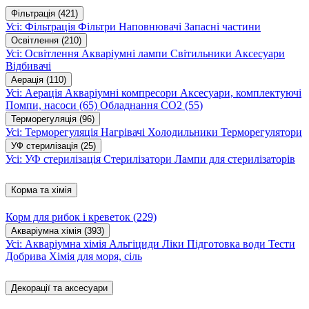
Фільтрація
(421)
Усі: Фільтрація
Фільтри
Наповнювачі
Запасні частини
Освітлення
(210)
Усі: Освітлення
Акваріумні лампи
Світильники
Аксесуари
Відбивачі
Аерація
(110)
Усі: Аерація
Акваріумні компресори
Аксесуари, комплектуючі
Помпи, насоси
(65)
Обладнання CO2
(55)
Терморегуляція
(96)
Усі: Терморегуляція
Нагрівачі
Холодильники
Терморегулятори
УФ стерилізація
(25)
Усі: УФ стерилізація
Стерилізатори
Лампи для стерилізаторів
Корма та хімія
Корм для рибок і креветок
(229)
Акваріумна хімія
(393)
Усі: Акваріумна хімія
Альгіциди
Ліки
Підготовка води
Тести
Добрива
Хімія для моря, сіль
Декорації та аксесуари