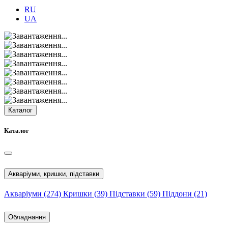
RU
UA
Каталог
Каталог
Акваріуми, кришки, підставки
Акваріуми
(274)
Кришки
(39)
Підставки
(59)
Піддони
(21)
Обладнання