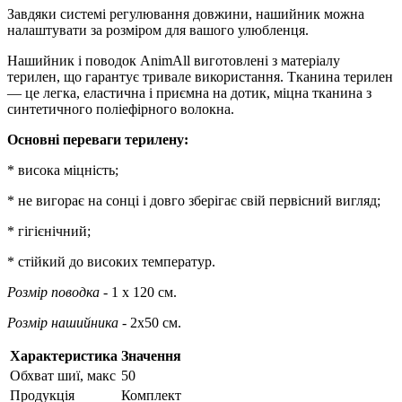
Завдяки системі регулювання довжини, нашийник можна
налаштувати за розміром для вашого улюбленця.
Нашийник і поводок AnimAll виготовлені з матеріалу
терилен, що гарантує тривале використання. Тканина терилен
— це легка, еластична і приємна на дотик, міцна тканина з
синтетичного поліефірного волокна.
Основні переваги терилену:
* висока міцність;
* не вигорає на сонці і довго зберігає свій первісний вигляд;
* гігієнічний;
* стійкий до високих температур.
Розмір поводка
- 1 x 120 см.
Розмір нашийника
- 2х50 см.
Характеристика
Значення
Обхват шиї, макс
50
Продукція
Комплект