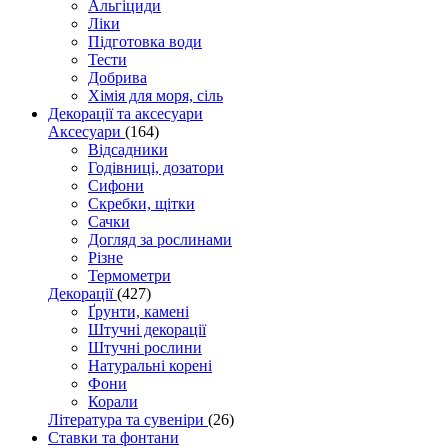
Альгіциди
Ліки
Підготовка води
Тести
Добрива
Хімія для моря, сіль
Декорації та аксесуари
Аксесуари
(164)
Відсадники
Годівниці, дозатори
Сифони
Скребки, щітки
Сачки
Догляд за рослинами
Різне
Термометри
Декорації
(427)
Ґрунти, камені
Штучні декорації
Штучні рослини
Натуральні корені
Фони
Корали
Література та сувеніри
(26)
Ставки та фонтани