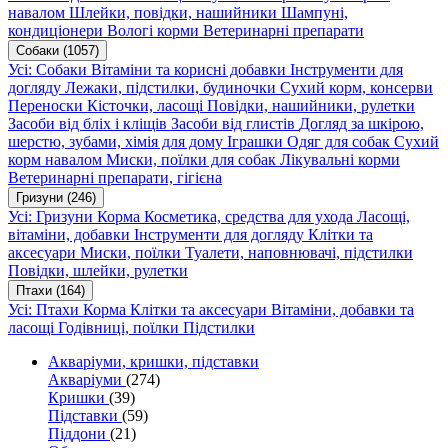
навалом
Шлейки, повідки, нашийники
Шампуні,
кондиціонери
Вологі корми
Ветеринарні препарати
Собаки
(1057)
Усі: Собаки
Вітаміни та корисні добавки
Інструменти для
догляду
Лежаки, підстилки, будиночки
Сухий корм, консерви
Переноски
Кісточки, ласощі
Повідки, нашийники, рулетки
Засоби від бліх і кліщів
Засоби від глистів
Догляд за шкірою,
шерстю, зубами, хімія для дому
Іграшки
Одяг для собак
Сухий
корм навалом
Миски, поїлки для собак
Лікувальні корми
Ветеринарні препарати, гігієна
Гризуни
(246)
Усі: Гризуни
Корма
Косметика, средства для ухода
Ласощі,
вітаміни, добавки
Інструменти для догляду
Клітки та
аксесуари
Миски, поїлки
Туалети, наповнювачі, підстилки
Повідки, шлейки, рулетки
Птахи
(164)
Усі: Птахи
Корма
Клітки та аксесуари
Вітаміни, добавки та
ласощі
Годівниці, поїлки
Підстилки
Акваріуми, кришки, підставки
Акваріуми
(274)
Кришки
(39)
Підставки
(59)
Піддони
(21)