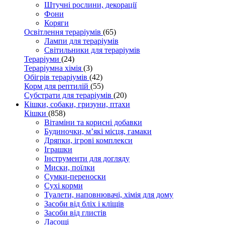
Штучні рослини, декорації
Фони
Коряги
Освітлення тераріумів
(65)
Лампи для тераріумів
Світильники для тераріумів
Тераріуми
(24)
Тераріумна хімія
(3)
Обігрів тераріумів
(42)
Корм для рептилій
(55)
Субстрати для тераріумів
(20)
Кішки, собаки, гризуни, птахи
Кішки
(858)
Вітаміни та корисні добавки
Будиночки, м’які місця, гамаки
Дряпки, ігрові комплекси
Іграшки
Інструменти для догляду
Миски, поїлки
Сумки-переноски
Сухі корми
Туалети, наповнювачі, хімія для дому
Засоби від бліх і кліщів
Засоби від глистів
Ласощі