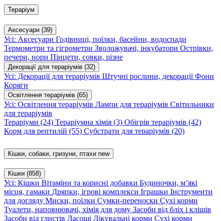
Тераріум
Аксесуари
(39)
Усі: Аксесуари
Годівниці, поїлки, басейни, водоспади
Термометри та гігрометри
Зволожувачі, інкубатори
Острівки,
печери, нори
Пінцети, совки, різне
Декорації для тераріумів
(32)
Усі: Декорації для тераріумів
Штучні рослини, декорації
Фони
Коряги
Освітлення тераріумів
(65)
Усі: Освітлення тераріумів
Лампи для тераріумів
Світильники
для тераріумів
Тераріуми
(24)
Тераріумна хімія
(3)
Обігрів тераріумів
(42)
Корм для рептилій
(55)
Субстрати для тераріумів
(20)
Кішки, собаки, гризуни, птахи
new
Кішки
(858)
Усі: Кішки
Вітаміни та корисні добавки
Будиночки, м’які
місця, гамаки
Дряпки, ігрові комплекси
Іграшки
Інструменти
для догляду
Миски, поїлки
Сумки-переноски
Сухі корми
Туалети, наповнювачі, хімія для дому
Засоби від бліх і кліщів
Засоби від глистів
Ласощі
Лікувальні корми
Сухі корми