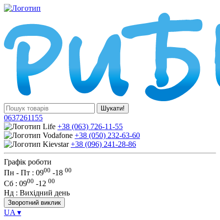
Шукати!
0637261155
+38 (063) 726-11-55
+38 (050) 232-63-60
+38 (096) 241-28-86
Графік роботи
00
00
Пн - Пт : 09
-
18
00
00
Сб
: 09
-
12
Нд
: Вихідний день
Зворотний виклик
UA
▾