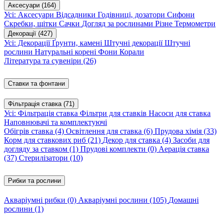
Аксесуари
(164)
Усі: Аксесуари
Відсадники
Годівниці, дозатори
Сифони
Скребки, щітки
Сачки
Догляд за рослинами
Різне
Термометри
Декорації
(427)
Усі: Декорації
Ґрунти, камені
Штучні декорації
Штучні
рослини
Натуральні корені
Фони
Корали
Література та сувеніри
(26)
Ставки та фонтани
Фільтрація ставка
(71)
Усі: Фільтрація ставка
Фільтри для ставків
Насоси для ставка
Наповнювачі та комплектуючі
Обігрів ставка
(4)
Освітлення для ставка
(6)
Прудова хімія
(33)
Корм для ставкових риб
(21)
Декор для ставка
(4)
Засоби для
догляду за ставком
(1)
Прудові комплекти
(0)
Аерація ставка
(37)
Стерилізатори
(10)
Рибки та рослини
Акваріумні рибки
(0)
Акваріумні рослини
(105)
Домашні
рослини
(1)