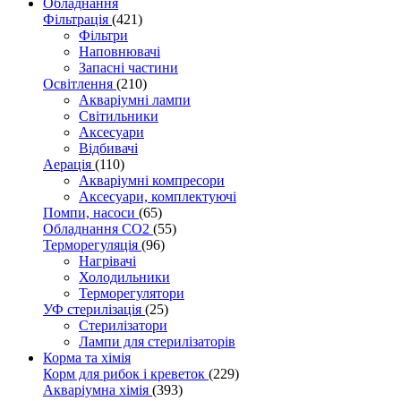
Обладнання
Фільтрація
(421)
Фільтри
Наповнювачі
Запасні частини
Освітлення
(210)
Акваріумні лампи
Світильники
Аксесуари
Відбивачі
Аерація
(110)
Акваріумні компресори
Аксесуари, комплектуючі
Помпи, насоси
(65)
Обладнання CO2
(55)
Терморегуляція
(96)
Нагрівачі
Холодильники
Терморегулятори
УФ стерилізація
(25)
Стерилізатори
Лампи для стерилізаторів
Корма та хімія
Корм для рибок і креветок
(229)
Акваріумна хімія
(393)