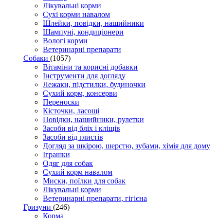
Лікувальні корми
Сухі корми навалом
Шлейки, повідки, нашийники
Шампуні, кондиціонери
Вологі корми
Ветеринарні препарати
Собаки
(1057)
Вітаміни та корисні добавки
Інструменти для догляду
Лежаки, підстилки, будиночки
Сухий корм, консерви
Переноски
Кісточки, ласощі
Повідки, нашийники, рулетки
Засоби від бліх і кліщів
Засоби від глистів
Догляд за шкірою, шерстю, зубами, хімія для дому
Іграшки
Одяг для собак
Сухий корм навалом
Миски, поїлки для собак
Лікувальні корми
Ветеринарні препарати, гігієна
Гризуни
(246)
Корма