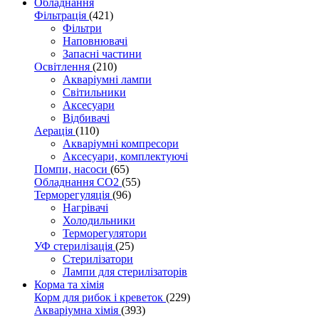
Обладнання
Фільтрація
(421)
Фільтри
Наповнювачі
Запасні частини
Освітлення
(210)
Акваріумні лампи
Світильники
Аксесуари
Відбивачі
Аерація
(110)
Акваріумні компресори
Аксесуари, комплектуючі
Помпи, насоси
(65)
Обладнання CO2
(55)
Терморегуляція
(96)
Нагрівачі
Холодильники
Терморегулятори
УФ стерилізація
(25)
Стерилізатори
Лампи для стерилізаторів
Корма та хімія
Корм для рибок і креветок
(229)
Акваріумна хімія
(393)