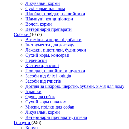
Лікувальні корми
Сухі корми навалом
Шлейки, повідки, нашийники
Шампуні, кондиціонери
Вологі корми
Ветеринарні препарати
Собаки
(1057)
Вітаміни та корисні добавки
Інструменти для догляду
Лежаки, підстилки, будиночки
Сухий корм, консерви
Переноски
Кісточки, ласощі
Повідки, нашийники, рулетки
Засоби від бліх і кліщів
Засоби від глистів
Догляд за шкірою, шерстю, зубами, хімія для дому
Іграшки
Одяг для собак
Сухий корм навалом
Миски, поїлки для собак
Лікувальні корми
Ветеринарні препарати, гігієна
Гризуни
(246)
Корма