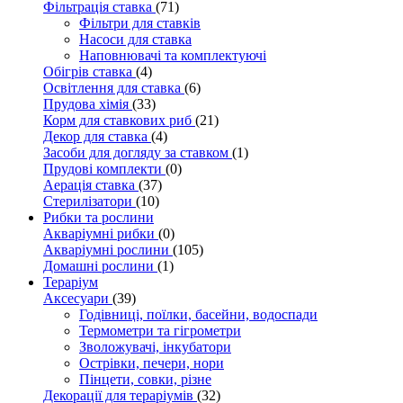
Фільтрація ставка
(71)
Фільтри для ставків
Насоси для ставка
Наповнювачі та комплектуючі
Обігрів ставка
(4)
Освітлення для ставка
(6)
Прудова хімія
(33)
Корм для ставкових риб
(21)
Декор для ставка
(4)
Засоби для догляду за ставком
(1)
Прудові комплекти
(0)
Аерація ставка
(37)
Стерилізатори
(10)
Рибки та рослини
Акваріумні рибки
(0)
Акваріумні рослини
(105)
Домашні рослини
(1)
Тераріум
Аксесуари
(39)
Годівниці, поїлки, басейни, водоспади
Термометри та гігрометри
Зволожувачі, інкубатори
Острівки, печери, нори
Пінцети, совки, різне
Декорації для тераріумів
(32)