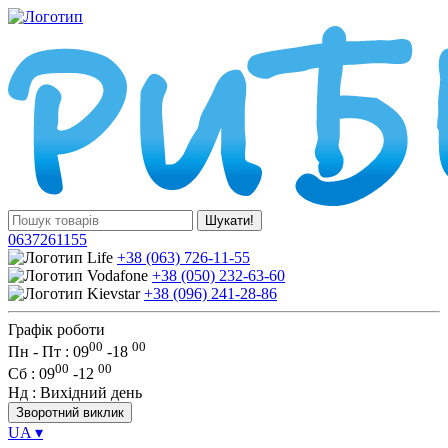
Шукати!
0637261155
+38 (063) 726-11-55
+38 (050) 232-63-60
+38 (096) 241-28-86
Графік роботи
00
00
Пн - Пт : 09
-
18
00
00
Сб
: 09
-
12
Нд
: Вихідний день
Зворотний виклик
UA
▾