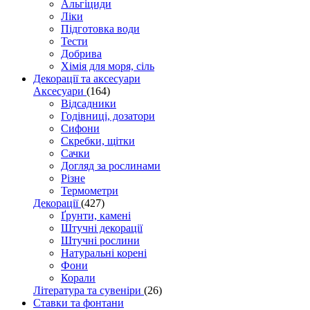
Альгіциди
Ліки
Підготовка води
Тести
Добрива
Хімія для моря, сіль
Декорації та аксесуари
Аксесуари
(164)
Відсадники
Годівниці, дозатори
Сифони
Скребки, щітки
Сачки
Догляд за рослинами
Різне
Термометри
Декорації
(427)
Ґрунти, камені
Штучні декорації
Штучні рослини
Натуральні корені
Фони
Корали
Література та сувеніри
(26)
Ставки та фонтани