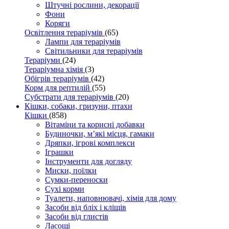
Штучні рослини, декорації
Фони
Коряги
Освітлення тераріумів
(65)
Лампи для тераріумів
Світильники для тераріумів
Тераріуми
(24)
Тераріумна хімія
(3)
Обігрів тераріумів
(42)
Корм для рептилій
(55)
Субстрати для тераріумів
(20)
Кішки, собаки, гризуни, птахи
Кішки
(858)
Вітаміни та корисні добавки
Будиночки, м’які місця, гамаки
Дряпки, ігрові комплекси
Іграшки
Інструменти для догляду
Миски, поїлки
Сумки-переноски
Сухі корми
Туалети, наповнювачі, хімія для дому
Засоби від бліх і кліщів
Засоби від глистів
Ласощі