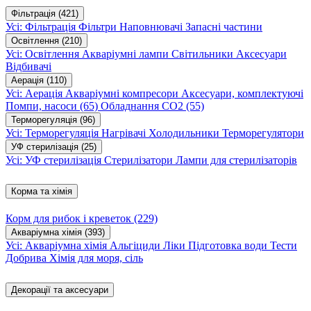
Фільтрація
(421)
Усі: Фільтрація
Фільтри
Наповнювачі
Запасні частини
Освітлення
(210)
Усі: Освітлення
Акваріумні лампи
Світильники
Аксесуари
Відбивачі
Аерація
(110)
Усі: Аерація
Акваріумні компресори
Аксесуари, комплектуючі
Помпи, насоси
(65)
Обладнання CO2
(55)
Терморегуляція
(96)
Усі: Терморегуляція
Нагрівачі
Холодильники
Терморегулятори
УФ стерилізація
(25)
Усі: УФ стерилізація
Стерилізатори
Лампи для стерилізаторів
Корма та хімія
Корм для рибок і креветок
(229)
Акваріумна хімія
(393)
Усі: Акваріумна хімія
Альгіциди
Ліки
Підготовка води
Тести
Добрива
Хімія для моря, сіль
Декорації та аксесуари