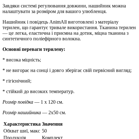
Завдяки системі регулювання довжини, нашийник можна
налаштувати за розміром для вашого улюбленця.
Нашийник і повідець AnimAll виготовлені з матеріалу
терилен, що гарантує тривале використання. Тканина терилен
— це легка, еластична і приємна на дотик, міцна тканина з
синтетичного поліефірного волокна.
Основні переваги терилену:
* висока міцність;
* не вигорає на сонці і довго зберігає свій первісний вигляд;
* гігієнічний;
* стійкий до високих температур.
Розмір повідка
— 1 x 120 см.
Розмір нашийника
— 2х50 см.
Характеристика
Значення
Обхват шиї, макс
50
Продукція
Комплект