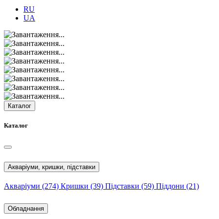
RU
UA
Каталог
Каталог
Акваріуми, кришки, підставки
Акваріуми
(274)
Кришки
(39)
Підставки
(59)
Піддони
(21)
Обладнання