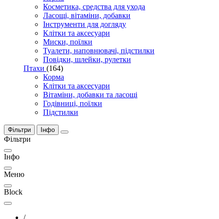
Косметика, средства для ухода
Ласощі, вітаміни, добавки
Інструменти для догляду
Клітки та аксесуари
Миски, поїлки
Туалети, наповнювачі, підстилки
Повідки, шлейки, рулетки
Птахи
(164)
Корма
Клітки та аксесуари
Вітаміни, добавки та ласощі
Годівниці, поїлки
Підстилки
Фільтри
Інфо
Фільтри
Інфо
Меню
Block
/