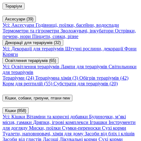
Тераріум
Аксесуари
(39)
Усі: Аксесуари
Годівниці, поїлки, басейни, водоспади
Термометри та гігрометри
Зволожувачі, інкубатори
Острівки,
печери, нори
Пінцети, совки, різне
Декорації для тераріумів
(32)
Усі: Декорації для тераріумів
Штучні рослини, декорації
Фони
Коряги
Освітлення тераріумів
(65)
Усі: Освітлення тераріумів
Лампи для тераріумів
Світильники
для тераріумів
Тераріуми
(24)
Тераріумна хімія
(3)
Обігрів тераріумів
(42)
Корм для рептилій
(55)
Субстрати для тераріумів
(20)
Кішки, собаки, гризуни, птахи
new
Кішки
(858)
Усі: Кішки
Вітаміни та корисні добавки
Будиночки, м’які
місця, гамаки
Дряпки, ігрові комплекси
Іграшки
Інструменти
для догляду
Миски, поїлки
Сумки-переноски
Сухі корми
Туалети, наповнювачі, хімія для дому
Засоби від бліх і кліщів
Засоби від глистів
Ласощі
Лікувальні корми
Сухі корми