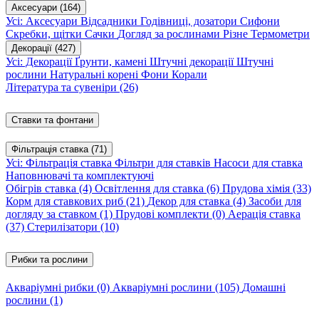
Аксесуари
(164)
Усі: Аксесуари
Відсадники
Годівниці, дозатори
Сифони
Скребки, щітки
Сачки
Догляд за рослинами
Різне
Термометри
Декорації
(427)
Усі: Декорації
Ґрунти, камені
Штучні декорації
Штучні
рослини
Натуральні корені
Фони
Корали
Література та сувеніри
(26)
Ставки та фонтани
Фільтрація ставка
(71)
Усі: Фільтрація ставка
Фільтри для ставків
Насоси для ставка
Наповнювачі та комплектуючі
Обігрів ставка
(4)
Освітлення для ставка
(6)
Прудова хімія
(33)
Корм для ставкових риб
(21)
Декор для ставка
(4)
Засоби для
догляду за ставком
(1)
Прудові комплекти
(0)
Аерація ставка
(37)
Стерилізатори
(10)
Рибки та рослини
Акваріумні рибки
(0)
Акваріумні рослини
(105)
Домашні
рослини
(1)