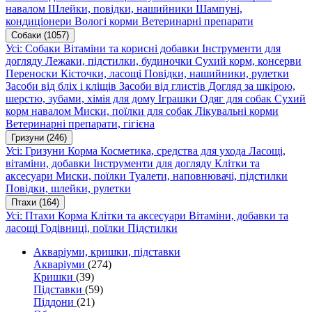
навалом
Шлейки, повідки, нашийники
Шампуні,
кондиціонери
Вологі корми
Ветеринарні препарати
Собаки
(1057)
Усі: Собаки
Вітаміни та корисні добавки
Інструменти для
догляду
Лежаки, підстилки, будиночки
Сухий корм, консерви
Переноски
Кісточки, ласощі
Повідки, нашийники, рулетки
Засоби від бліх і кліщів
Засоби від глистів
Догляд за шкірою,
шерстю, зубами, хімія для дому
Іграшки
Одяг для собак
Сухий
корм навалом
Миски, поїлки для собак
Лікувальні корми
Ветеринарні препарати, гігієна
Гризуни
(246)
Усі: Гризуни
Корма
Косметика, средства для ухода
Ласощі,
вітаміни, добавки
Інструменти для догляду
Клітки та
аксесуари
Миски, поїлки
Туалети, наповнювачі, підстилки
Повідки, шлейки, рулетки
Птахи
(164)
Усі: Птахи
Корма
Клітки та аксесуари
Вітаміни, добавки та
ласощі
Годівниці, поїлки
Підстилки
Акваріуми, кришки, підставки
Акваріуми
(274)
Кришки
(39)
Підставки
(59)
Піддони
(21)