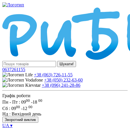
Шукати!
0637261155
+38 (063) 726-11-55
+38 (050) 232-63-60
+38 (096) 241-28-86
Графік роботи
00
00
Пн - Пт : 09
-
18
00
00
Сб
: 09
-
12
Нд
: Вихідний день
Зворотний виклик
UA
▾