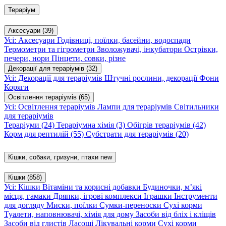
Тераріум
Аксесуари
(39)
Усі: Аксесуари
Годівниці, поїлки, басейни, водоспади
Термометри та гігрометри
Зволожувачі, інкубатори
Острівки,
печери, нори
Пінцети, совки, різне
Декорації для тераріумів
(32)
Усі: Декорації для тераріумів
Штучні рослини, декорації
Фони
Коряги
Освітлення тераріумів
(65)
Усі: Освітлення тераріумів
Лампи для тераріумів
Світильники
для тераріумів
Тераріуми
(24)
Тераріумна хімія
(3)
Обігрів тераріумів
(42)
Корм для рептилій
(55)
Субстрати для тераріумів
(20)
Кішки, собаки, гризуни, птахи
new
Кішки
(858)
Усі: Кішки
Вітаміни та корисні добавки
Будиночки, м’які
місця, гамаки
Дряпки, ігрові комплекси
Іграшки
Інструменти
для догляду
Миски, поїлки
Сумки-переноски
Сухі корми
Туалети, наповнювачі, хімія для дому
Засоби від бліх і кліщів
Засоби від глистів
Ласощі
Лікувальні корми
Сухі корми