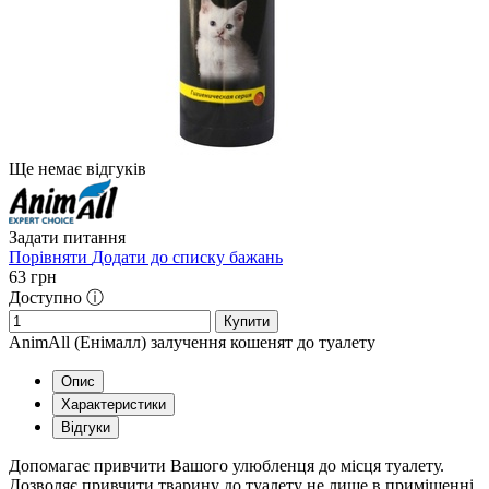
Ще немає відгуків
Задати питання
Порівняти
Додати до списку бажань
63
грн
Доступно ⓘ
Купити
AnimAll (Енімалл) залучення кошенят до туалету
Опис
Характеристики
Відгуки
Допомагає привчити Вашого улюбленця до місця туалету.
Дозволяє привчити тварину до туалету не лише в приміщенні,