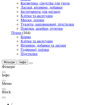
Косметика, средства для ухода
Ласощі, вітаміни, добавки
Інструменти для догляду
Клітки та аксесуари
Миски, поїлки
Туалети, наповнювачі, підстилки
Повідки, шлейки, рулетки
Птахи
(164)
Корма
Клітки та аксесуари
Вітаміни, добавки та ласощі
Годівниці, поїлки
Підстилки
Фільтри
Інфо
Фільтри
Інфо
Меню
Block
/