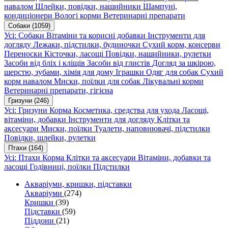
навалом
Шлейки, повідки, нашийники
Шампуні,
кондиціонери
Вологі корми
Ветеринарні препарати
Собаки
(1059)
Усі: Собаки
Вітаміни та корисні добавки
Інструменти для
догляду
Лежаки, підстилки, будиночки
Сухий корм, консерви
Переноски
Кісточки, ласощі
Повідки, нашийники, рулетки
Засоби від бліх і кліщів
Засоби від глистів
Догляд за шкірою,
шерстю, зубами, хімія для дому
Іграшки
Одяг для собак
Сухий
корм навалом
Миски, поїлки для собак
Лікувальні корми
Ветеринарні препарати, гігієна
Гризуни
(246)
Усі: Гризуни
Корма
Косметика, средства для ухода
Ласощі,
вітаміни, добавки
Інструменти для догляду
Клітки та
аксесуари
Миски, поїлки
Туалети, наповнювачі, підстилки
Повідки, шлейки, рулетки
Птахи
(164)
Усі: Птахи
Корма
Клітки та аксесуари
Вітаміни, добавки та
ласощі
Годівниці, поїлки
Підстилки
Акваріуми, кришки, підставки
Акваріуми
(274)
Кришки
(39)
Підставки
(59)
Піддони
(21)