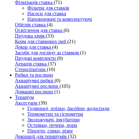
Фільтрація ставка
(71)
Фільтри для ставків
Насоси для ставка
Наповнювачі та комплектуючі
Обігрів ставка
(4)
Освітлення для ставка
(6)
Прудова хімія
(33)
Корм для ставкових риб
(21)
Декор для ставка
(4)
Засоби для догляду за ставком
(1)
Прудові комплекти
(0)
Аерація ставка
(37)
Стерилізатори
(10)
Рибки та рослини
Акваріумні рибки
(0)
Акваріумні рослини
(105)
Домашні рослини
(1)
Тераріум
Аксесуари
(39)
Годівниці, поїлки, басейни, водоспади
Термометри та гігрометри
Зволожувачі, інкубатори
Острівки, печери, нори
Пінцети, совки, різне
Декорації для тераріумів
(32)