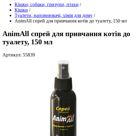
Кішки, собаки, гризуни, птахи
/
Кішки
/
Туалети, наповнювачі, хімія для дому
/
AnimAll спрей для привчання котів до туалету, 150 мл
AnimAll спрей для привчання котів до
туалету, 150 мл
Артикул: 55839