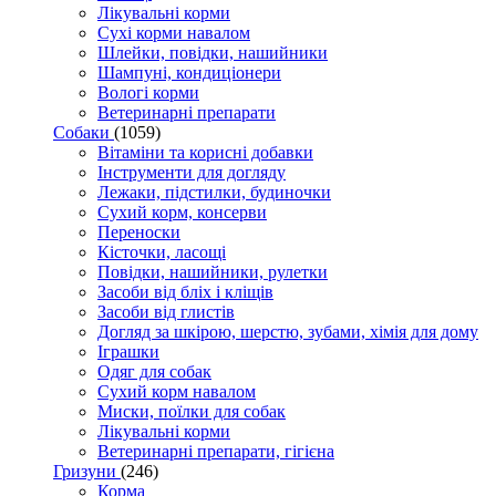
Лікувальні корми
Сухі корми навалом
Шлейки, повідки, нашийники
Шампуні, кондиціонери
Вологі корми
Ветеринарні препарати
Собаки
(1059)
Вітаміни та корисні добавки
Інструменти для догляду
Лежаки, підстилки, будиночки
Сухий корм, консерви
Переноски
Кісточки, ласощі
Повідки, нашийники, рулетки
Засоби від бліх і кліщів
Засоби від глистів
Догляд за шкірою, шерстю, зубами, хімія для дому
Іграшки
Одяг для собак
Сухий корм навалом
Миски, поїлки для собак
Лікувальні корми
Ветеринарні препарати, гігієна
Гризуни
(246)
Корма