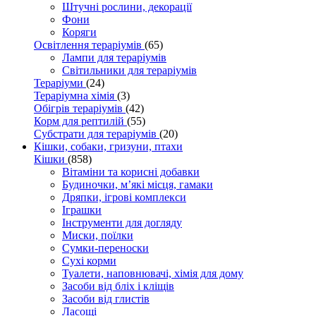
Штучні рослини, декорації
Фони
Коряги
Освітлення тераріумів
(65)
Лампи для тераріумів
Світильники для тераріумів
Тераріуми
(24)
Тераріумна хімія
(3)
Обігрів тераріумів
(42)
Корм для рептилій
(55)
Субстрати для тераріумів
(20)
Кішки, собаки, гризуни, птахи
Кішки
(858)
Вітаміни та корисні добавки
Будиночки, м’які місця, гамаки
Дряпки, ігрові комплекси
Іграшки
Інструменти для догляду
Миски, поїлки
Сумки-переноски
Сухі корми
Туалети, наповнювачі, хімія для дому
Засоби від бліх і кліщів
Засоби від глистів
Ласощі