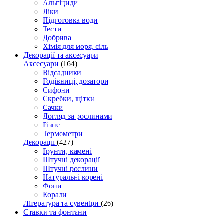
Альгіциди
Ліки
Підготовка води
Тести
Добрива
Хімія для моря, сіль
Декорації та аксесуари
Аксесуари
(164)
Відсадники
Годівниці, дозатори
Сифони
Скребки, щітки
Сачки
Догляд за рослинами
Різне
Термометри
Декорації
(427)
Ґрунти, камені
Штучні декорації
Штучні рослини
Натуральні корені
Фони
Корали
Література та сувеніри
(26)
Ставки та фонтани