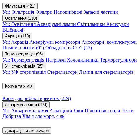
Фільтрація
(421)
Усі: Фільтрація
Фільтри
Наповнювачі
Запасні частини
Освітлення
(210)
Усі: Освітлення
Акваріумні лампи
Світильники
Аксесуари
Відбивачі
Аерація
(110)
Усі: Аерація
Акваріумні компресори
Аксесуари, комплектуючі
Помпи, насоси
(65)
Обладнання CO2
(55)
Терморегуляція
(96)
Усі: Терморегуляція
Нагрівачі
Холодильники
Терморегулятори
УФ стерилізація
(25)
Усі: УФ стерилізація
Стерилізатори
Лампи для стерилізаторів
Корма та хімія
Корм для рибок і креветок
(229)
Акваріумна хімія
(393)
Усі: Акваріумна хімія
Альгіциди
Ліки
Підготовка води
Тести
Добрива
Хімія для моря, сіль
Декорації та аксесуари