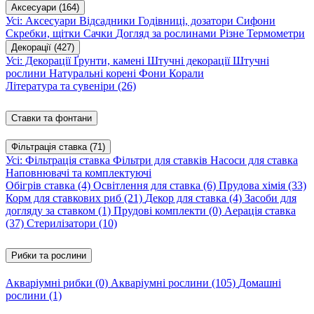
Аксесуари
(164)
Усі: Аксесуари
Відсадники
Годівниці, дозатори
Сифони
Скребки, щітки
Сачки
Догляд за рослинами
Різне
Термометри
Декорації
(427)
Усі: Декорації
Ґрунти, камені
Штучні декорації
Штучні
рослини
Натуральні корені
Фони
Корали
Література та сувеніри
(26)
Ставки та фонтани
Фільтрація ставка
(71)
Усі: Фільтрація ставка
Фільтри для ставків
Насоси для ставка
Наповнювачі та комплектуючі
Обігрів ставка
(4)
Освітлення для ставка
(6)
Прудова хімія
(33)
Корм для ставкових риб
(21)
Декор для ставка
(4)
Засоби для
догляду за ставком
(1)
Прудові комплекти
(0)
Аерація ставка
(37)
Стерилізатори
(10)
Рибки та рослини
Акваріумні рибки
(0)
Акваріумні рослини
(105)
Домашні
рослини
(1)