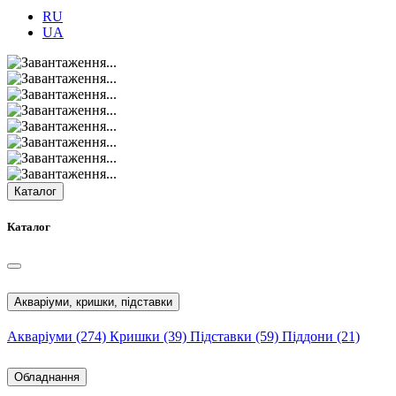
RU
UA
Каталог
Каталог
Акваріуми, кришки, підставки
Акваріуми
(274)
Кришки
(39)
Підставки
(59)
Піддони
(21)
Обладнання