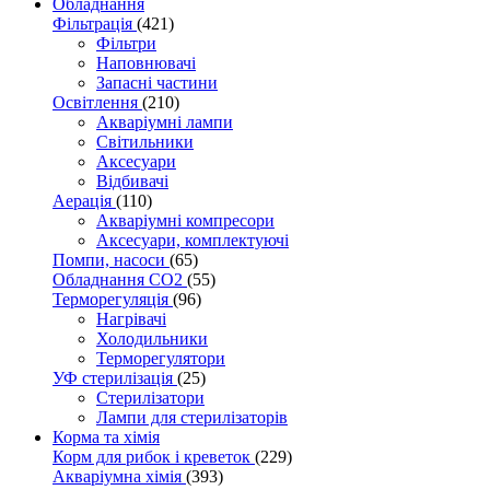
Обладнання
Фільтрація
(421)
Фільтри
Наповнювачі
Запасні частини
Освітлення
(210)
Акваріумні лампи
Світильники
Аксесуари
Відбивачі
Аерація
(110)
Акваріумні компресори
Аксесуари, комплектуючі
Помпи, насоси
(65)
Обладнання CO2
(55)
Терморегуляція
(96)
Нагрівачі
Холодильники
Терморегулятори
УФ стерилізація
(25)
Стерилізатори
Лампи для стерилізаторів
Корма та хімія
Корм для рибок і креветок
(229)
Акваріумна хімія
(393)