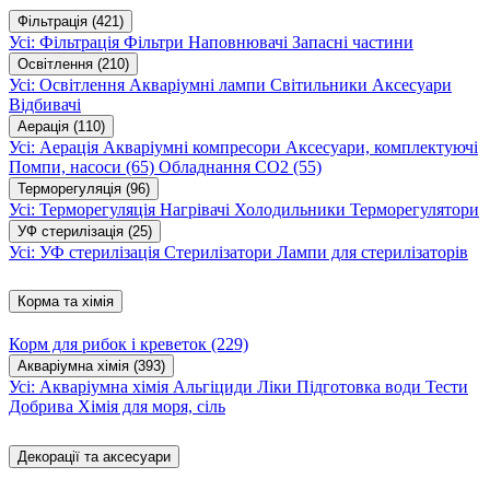
Фільтрація
(421)
Усі: Фільтрація
Фільтри
Наповнювачі
Запасні частини
Освітлення
(210)
Усі: Освітлення
Акваріумні лампи
Світильники
Аксесуари
Відбивачі
Аерація
(110)
Усі: Аерація
Акваріумні компресори
Аксесуари, комплектуючі
Помпи, насоси
(65)
Обладнання CO2
(55)
Терморегуляція
(96)
Усі: Терморегуляція
Нагрівачі
Холодильники
Терморегулятори
УФ стерилізація
(25)
Усі: УФ стерилізація
Стерилізатори
Лампи для стерилізаторів
Корма та хімія
Корм для рибок і креветок
(229)
Акваріумна хімія
(393)
Усі: Акваріумна хімія
Альгіциди
Ліки
Підготовка води
Тести
Добрива
Хімія для моря, сіль
Декорації та аксесуари