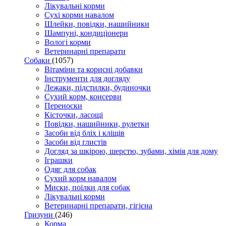
Лікувальні корми
Сухі корми навалом
Шлейки, повідки, нашийники
Шампуні, кондиціонери
Вологі корми
Ветеринарні препарати
Собаки
(1057)
Вітаміни та корисні добавки
Інструменти для догляду
Лежаки, підстилки, будиночки
Сухий корм, консерви
Переноски
Кісточки, ласощі
Повідки, нашийники, рулетки
Засоби від бліх і кліщів
Засоби від глистів
Догляд за шкірою, шерстю, зубами, хімія для дому
Іграшки
Одяг для собак
Сухий корм навалом
Миски, поїлки для собак
Лікувальні корми
Ветеринарні препарати, гігієна
Гризуни
(246)
Корма