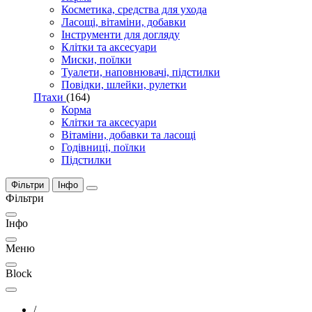
Косметика, средства для ухода
Ласощі, вітаміни, добавки
Інструменти для догляду
Клітки та аксесуари
Миски, поїлки
Туалети, наповнювачі, підстилки
Повідки, шлейки, рулетки
Птахи
(164)
Корма
Клітки та аксесуари
Вітаміни, добавки та ласощі
Годівниці, поїлки
Підстилки
Фільтри
Інфо
Фільтри
Інфо
Меню
Block
/