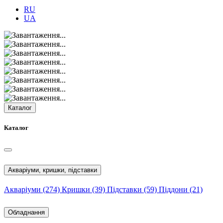
RU
UA
Каталог
Каталог
Акваріуми, кришки, підставки
Акваріуми
(274)
Кришки
(39)
Підставки
(59)
Піддони
(21)
Обладнання