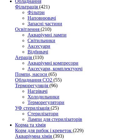
Обладнання
Фільтрація
(421)
Фільтри
Наповнювачі
Запасні частини
Освітлення
(210)
Акваріумні лампи
Світильники
Аксесуари
Відбивачі
Аерація
(110)
Акваріумні компресори
Аксесуари, комплектуючі
Помпи, насоси
(65)
Обладнання CO2
(55)
Терморегуляція
(96)
Нагрівачі
Холодильники
Терморегулятори
УФ стерилізація
(25)
Стерилізатори
Лампи для стерилізаторів
Корма та хімія
Корм для рибок і креветок
(229)
Акваріумна хімія
(393)