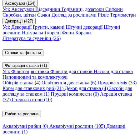
Аксесуари
(164)
Усі: Аксесуари
Відсадники
Годівниці, дозатори
Сифони
Скребки, щітки
Сачки
Догляд за рослинами
Різне
Термометри
Декорації
(427)
Усі: Декорації
Ґрунти, камені
Штучні декорації
Штучні
рослини
Натуральні корені
Фони
Корали
Література та сувеніри
(26)
Ставки та фонтани
Фільтрація ставка
(71)
Усі: Фільтрація ставка
Фільтри для ставків
Насоси для ставка
Наповнювачі та комплектуючі
Обігрів ставка
(4)
Освітлення для ставка
(6)
Прудова хімія
(33)
Корм для ставкових риб
(21)
Декор для ставка
(4)
Засоби для
догляду за ставком
(1)
Прудові комплекти
(0)
Аерація ставка
(37)
Стерилізатори
(10)
Рибки та рослини
Акваріумні рибки
(0)
Акваріумні рослини
(105)
Домашні
рослини
(1)