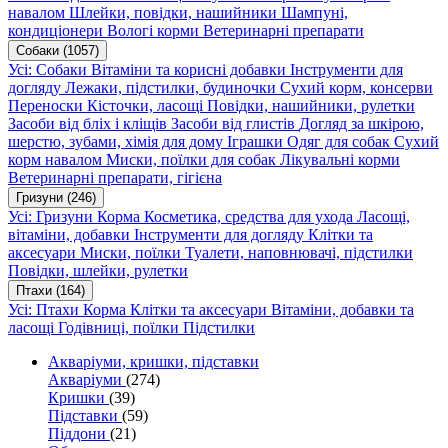
навалом
Шлейки, повідки, нашийники
Шампуні,
кондиціонери
Вологі корми
Ветеринарні препарати
Собаки
(1057)
Усі: Собаки
Вітаміни та корисні добавки
Інструменти для
догляду
Лежаки, підстилки, будиночки
Сухий корм, консерви
Переноски
Кісточки, ласощі
Повідки, нашийники, рулетки
Засоби від бліх і кліщів
Засоби від глистів
Догляд за шкірою,
шерстю, зубами, хімія для дому
Іграшки
Одяг для собак
Сухий
корм навалом
Миски, поїлки для собак
Лікувальні корми
Ветеринарні препарати, гігієна
Гризуни
(246)
Усі: Гризуни
Корма
Косметика, средства для ухода
Ласощі,
вітаміни, добавки
Інструменти для догляду
Клітки та
аксесуари
Миски, поїлки
Туалети, наповнювачі, підстилки
Повідки, шлейки, рулетки
Птахи
(164)
Усі: Птахи
Корма
Клітки та аксесуари
Вітаміни, добавки та
ласощі
Годівниці, поїлки
Підстилки
Акваріуми, кришки, підставки
Акваріуми
(274)
Кришки
(39)
Підставки
(59)
Піддони
(21)