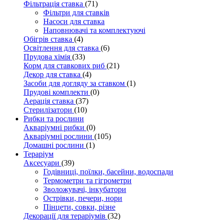
Фільтрація ставка
(71)
Фільтри для ставків
Насоси для ставка
Наповнювачі та комплектуючі
Обігрів ставка
(4)
Освітлення для ставка
(6)
Прудова хімія
(33)
Корм для ставкових риб
(21)
Декор для ставка
(4)
Засоби для догляду за ставком
(1)
Прудові комплекти
(0)
Аерація ставка
(37)
Стерилізатори
(10)
Рибки та рослини
Акваріумні рибки
(0)
Акваріумні рослини
(105)
Домашні рослини
(1)
Тераріум
Аксесуари
(39)
Годівниці, поїлки, басейни, водоспади
Термометри та гігрометри
Зволожувачі, інкубатори
Острівки, печери, нори
Пінцети, совки, різне
Декорації для тераріумів
(32)