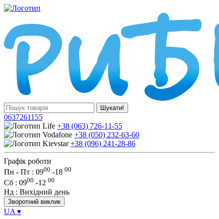
Шукати!
0637261155
+38 (063) 726-11-55
+38 (050) 232-63-60
+38 (096) 241-28-86
Графік роботи
00
00
Пн - Пт : 09
-
18
00
00
Сб
: 09
-
12
Нд
: Вихідний день
Зворотний виклик
UA
▾