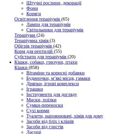
Штучні рослини, декорації
Фони
Коряги
Освітлення тераріумів
(65)
Лампи для тераріумів
Світильники для тераріумів
Тераріуми
(24)
Тераріумна хімія
(3)
Обігрів тераріумів
(42)
Корм для рептилій
(55)
Субстрати для тераріумів
(20)
Кішки, собаки, гризуни, птахи
Кішки
(858)
Вітаміни та корисні добавки
Будиночки, м’які місця, гамаки
Дряпки, ігрові комплекси
Іграшки
Інструменти для догляду
Миски, поїлки
Сумки-переноски
Сухі корми
Туалети, наповнювачі, хімія для дому
Засоби від бліх і кліщів
Засоби від глистів
Ласощі