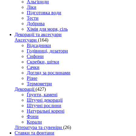
Альгіциди
Ліки
Підготовка води
Тести
Добрива
Хімія для моря, сіль
Декорації та аксесуари
Аксесуари
(164)
Відсадники
Годівниці, дозатори
Сифони
Скребки, щітки
Сачки
Догляд за рослинами
Різне
Термометри
Декорації
(427)
Ґрунти, камені
Штучні декорації
Штучні рослини
Натуральні корені
Фони
Корали
Література та сувеніри
(26)
Ставки та фонтани