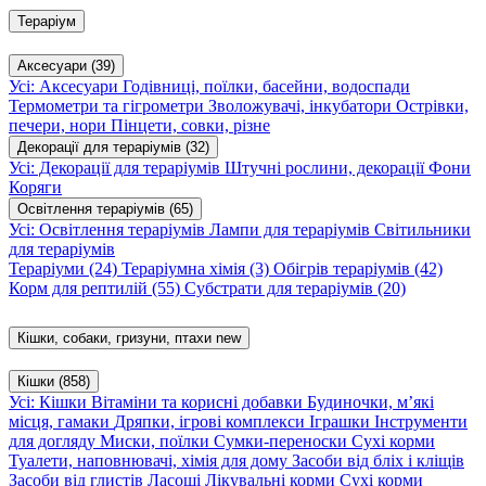
Тераріум
Аксесуари
(39)
Усі: Аксесуари
Годівниці, поїлки, басейни, водоспади
Термометри та гігрометри
Зволожувачі, інкубатори
Острівки,
печери, нори
Пінцети, совки, різне
Декорації для тераріумів
(32)
Усі: Декорації для тераріумів
Штучні рослини, декорації
Фони
Коряги
Освітлення тераріумів
(65)
Усі: Освітлення тераріумів
Лампи для тераріумів
Світильники
для тераріумів
Тераріуми
(24)
Тераріумна хімія
(3)
Обігрів тераріумів
(42)
Корм для рептилій
(55)
Субстрати для тераріумів
(20)
Кішки, собаки, гризуни, птахи
new
Кішки
(858)
Усі: Кішки
Вітаміни та корисні добавки
Будиночки, м’які
місця, гамаки
Дряпки, ігрові комплекси
Іграшки
Інструменти
для догляду
Миски, поїлки
Сумки-переноски
Сухі корми
Туалети, наповнювачі, хімія для дому
Засоби від бліх і кліщів
Засоби від глистів
Ласощі
Лікувальні корми
Сухі корми