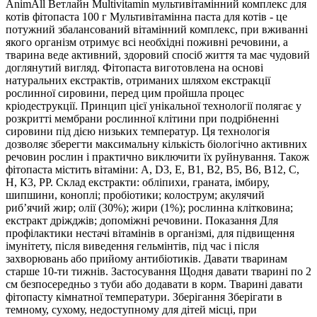
AnimAll Ветлайн Multivitamin мультивітамінний комплекс для
котів фітопаста 100 г Мультивітамінна паста для котів - це
потужний збалансований вітамінний комплекс, при вживанні
якого організм отримує всі необхідні поживні речовини, а
тварина веде активний, здоровий спосіб життя та має чудовий
доглянутий вигляд. Фітопаста виготовлена на основі
натуральних екстрактів, отриманих шляхом екстракції
рослинної сировини, перед цим пройшла процес
кріодеструкції. Принцип цієї унікальної технології полягає у
розкритті мембрани рослинної клітини при подрібненні
сировини під дією низьких температур. Ця технологія
дозволяє зберегти максимальну кількість біологічно активних
речовин рослин і практично виключити їх руйнування. Також
фітопаста містить вітаміни: А, D3, Е, В1, В2, В5, В6, В12, С,
Н, К3, РР. Склад екстракти: обліпихи, граната, імбиру,
шипшини, коноплі; пробіотики; колострум; акулячий
риб’ячий жир; олії (30%); жири (1%); рослинна клітковина;
екстракт дріжджів; допоміжні речовини. Показання Для
профілактики нестачі вітамінів в організмі, для підвищення
імунітету, після виведення гельмінтів, під час і після
захворювань або прийому антибіотиків. Давати тваринам
старше 10-ти тижнів. Застосування Щодня давати тварині по 2
см безпосередньо з туби або додавати в корм. Тварині давати
фітопасту кімнатної температури. Зберігання Зберігати в
темному, сухому, недоступному для дітей місці, при