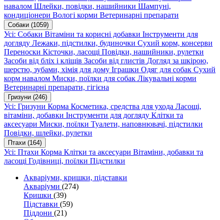
навалом
Шлейки, повідки, нашийники
Шампуні,
кондиціонери
Вологі корми
Ветеринарні препарати
Собаки
(1059)
Усі: Собаки
Вітаміни та корисні добавки
Інструменти для
догляду
Лежаки, підстилки, будиночки
Сухий корм, консерви
Переноски
Кісточки, ласощі
Повідки, нашийники, рулетки
Засоби від бліх і кліщів
Засоби від глистів
Догляд за шкірою,
шерстю, зубами, хімія для дому
Іграшки
Одяг для собак
Сухий
корм навалом
Миски, поїлки для собак
Лікувальні корми
Ветеринарні препарати, гігієна
Гризуни
(246)
Усі: Гризуни
Корма
Косметика, средства для ухода
Ласощі,
вітаміни, добавки
Інструменти для догляду
Клітки та
аксесуари
Миски, поїлки
Туалети, наповнювачі, підстилки
Повідки, шлейки, рулетки
Птахи
(164)
Усі: Птахи
Корма
Клітки та аксесуари
Вітаміни, добавки та
ласощі
Годівниці, поїлки
Підстилки
Акваріуми, кришки, підставки
Акваріуми
(274)
Кришки
(39)
Підставки
(59)
Піддони
(21)