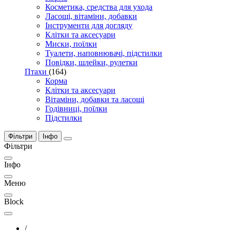
Косметика, средства для ухода
Ласощі, вітаміни, добавки
Інструменти для догляду
Клітки та аксесуари
Миски, поїлки
Туалети, наповнювачі, підстилки
Повідки, шлейки, рулетки
Птахи
(164)
Корма
Клітки та аксесуари
Вітаміни, добавки та ласощі
Годівниці, поїлки
Підстилки
Фільтри
Інфо
Фільтри
Інфо
Меню
Block
/