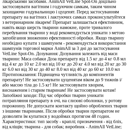
лікарськими засобами. AnimAll VetLine Spot-On доцільно
застосовувати вагітним і годуючим самкам, таким чином
захищаючи годувальницю і цуценят. Перед застосуванням
препарату на вагітних і лактуючих самках проконсультуйтеся
з ветеринарним лікарем! Препарат залишається ефективним,
навіть якщо шерсть тварини намокне, проте тривалого
перебування тварини у воді рекомендується уникати з метою
запобігання зниженню ефективності обробки. Якщо тварину
необхідно купати з шампунем - рекомендується використання
шампунів торгової марки AnimAll за 3 дні до застосування
VetLine Spot-On. Дозування: Дозування залежить від маси
тварини: Маса собаки Доза препарату від 1.5 кг до 4 кг 0.8 мл
від 4 кг до 10 кг 2.0 мл від 10 кг до 20 кг 4.0 мл від 20 кг до 30
кг 6.0 мл від 30 кг до 40 кг 8.0 мл від 40 кг до 60 кг 10.0 мл
Протипоказання: Підвищена чутливість до компонентів
препарату! Не застосовувати цуценятам віком до 9 тижнів і/
або масою тіла до 1.5 кг! Не застосовувати хворим,
виснаженим і старим тваринам! Не застосовувати котам!
Запобіжні заходи: Під час обробки тварин уникати
потрапляння препарату в очі, на слизові оболонки, у ротову
порожнину. Не допускати контакту щойно оброблених тварин
з іншими тваринами. Після обробки тварин препаратом не
дозволяти їм купатися у водоймах протягом 48 годин.
Характеристики: тип засобу - краплі; призначення - від бліх,
від кліщів; тварина - для собак; виробник - AnimAll VetLine;