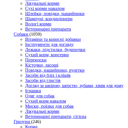
Лікувальні корми
Сухі корми навалом
Шлейки, повідки, нашийники
Шампуні, кондиціонери
Вологі корми
Ветеринарні препарати
Собаки
(1059)
Вітаміни та корисні добавки
Інструменти для догляду
Лежаки, підстилки, будиночки
Сухий корм, консерви
Переноски
Кісточки, ласощі
Повідки, нашийники, рулетки
Засоби від бліх і кліщів
Засоби від глистів
Догляд за шкірою, шерстю, зубами, хімія для дому
Іграшки
Одяг для собак
Сухий корм навалом
Миски, поїлки для собак
Лікувальні корми
Ветеринарні препарати, гігієна
Гризуни
(246)
Корма