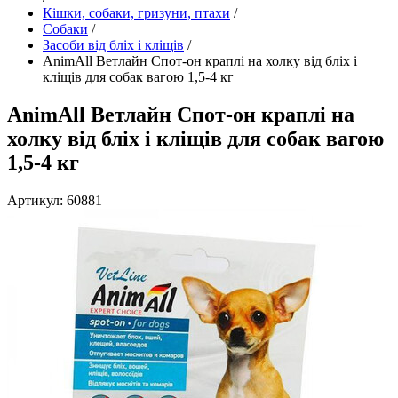
Кішки, собаки, гризуни, птахи
/
Собаки
/
Засоби від бліх і кліщів
/
AnimAll Ветлайн Спот-он краплі на холку від бліх і
кліщів для собак вагою 1,5-4 кг
AnimAll Ветлайн Спот-он краплі на
холку від бліх і кліщів для собак вагою
1,5-4 кг
Артикул: 60881