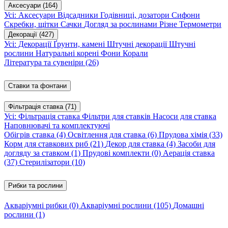
Аксесуари
(164)
Усі: Аксесуари
Відсадники
Годівниці, дозатори
Сифони
Скребки, щітки
Сачки
Догляд за рослинами
Різне
Термометри
Декорації
(427)
Усі: Декорації
Ґрунти, камені
Штучні декорації
Штучні
рослини
Натуральні корені
Фони
Корали
Література та сувеніри
(26)
Ставки та фонтани
Фільтрація ставка
(71)
Усі: Фільтрація ставка
Фільтри для ставків
Насоси для ставка
Наповнювачі та комплектуючі
Обігрів ставка
(4)
Освітлення для ставка
(6)
Прудова хімія
(33)
Корм для ставкових риб
(21)
Декор для ставка
(4)
Засоби для
догляду за ставком
(1)
Прудові комплекти
(0)
Аерація ставка
(37)
Стерилізатори
(10)
Рибки та рослини
Акваріумні рибки
(0)
Акваріумні рослини
(105)
Домашні
рослини
(1)