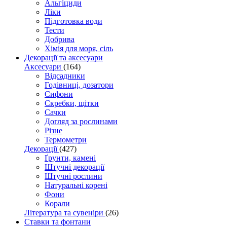
Альгіциди
Ліки
Підготовка води
Тести
Добрива
Хімія для моря, сіль
Декорації та аксесуари
Аксесуари
(164)
Відсадники
Годівниці, дозатори
Сифони
Скребки, щітки
Сачки
Догляд за рослинами
Різне
Термометри
Декорації
(427)
Ґрунти, камені
Штучні декорації
Штучні рослини
Натуральні корені
Фони
Корали
Література та сувеніри
(26)
Ставки та фонтани