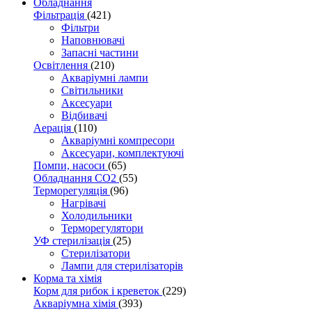
Обладнання
Фільтрація
(421)
Фільтри
Наповнювачі
Запасні частини
Освітлення
(210)
Акваріумні лампи
Світильники
Аксесуари
Відбивачі
Аерація
(110)
Акваріумні компресори
Аксесуари, комплектуючі
Помпи, насоси
(65)
Обладнання CO2
(55)
Терморегуляція
(96)
Нагрівачі
Холодильники
Терморегулятори
УФ стерилізація
(25)
Стерилізатори
Лампи для стерилізаторів
Корма та хімія
Корм для рибок і креветок
(229)
Акваріумна хімія
(393)