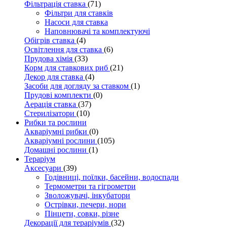
Фільтрація ставка
(71)
Фільтри для ставків
Насоси для ставка
Наповнювачі та комплектуючі
Обігрів ставка
(4)
Освітлення для ставка
(6)
Прудова хімія
(33)
Корм для ставкових риб
(21)
Декор для ставка
(4)
Засоби для догляду за ставком
(1)
Прудові комплекти
(0)
Аерація ставка
(37)
Стерилізатори
(10)
Рибки та рослини
Акваріумні рибки
(0)
Акваріумні рослини
(105)
Домашні рослини
(1)
Тераріум
Аксесуари
(39)
Годівниці, поїлки, басейни, водоспади
Термометри та гігрометри
Зволожувачі, інкубатори
Острівки, печери, нори
Пінцети, совки, різне
Декорації для тераріумів
(32)