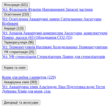
Фільтрація
(421)
Усі: Фільтрація
Фільтри
Наповнювачі
Запасні частини
Освітлення
(210)
Усі: Освітлення
Акваріумні лампи
Світильники
Аксесуари
Відбивачі
Аерація
(110)
Усі: Аерація
Акваріумні компресори
Аксесуари, комплектуючі
Помпи, насоси
(65)
Обладнання CO2
(55)
Терморегуляція
(96)
Усі: Терморегуляція
Нагрівачі
Холодильники
Терморегулятори
УФ стерилізація
(25)
Усі: УФ стерилізація
Стерилізатори
Лампи для стерилізаторів
Корма та хімія
Корм для рибок і креветок
(229)
Акваріумна хімія
(393)
Усі: Акваріумна хімія
Альгіциди
Ліки
Підготовка води
Тести
Добрива
Хімія для моря, сіль
Декорації та аксесуари