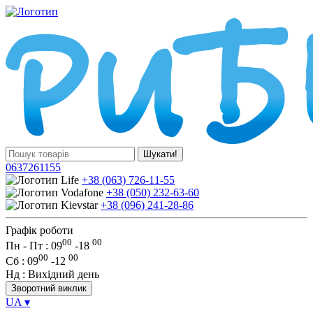
Шукати!
0637261155
+38 (063) 726-11-55
+38 (050) 232-63-60
+38 (096) 241-28-86
Графік роботи
00
00
Пн - Пт : 09
-
18
00
00
Сб
: 09
-
12
Нд
: Вихідний день
Зворотний виклик
UA
▾