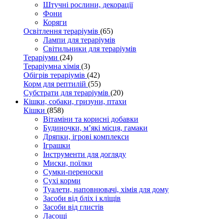
Штучні рослини, декорації
Фони
Коряги
Освітлення тераріумів
(65)
Лампи для тераріумів
Світильники для тераріумів
Тераріуми
(24)
Тераріумна хімія
(3)
Обігрів тераріумів
(42)
Корм для рептилій
(55)
Субстрати для тераріумів
(20)
Кішки, собаки, гризуни, птахи
Кішки
(858)
Вітаміни та корисні добавки
Будиночки, м’які місця, гамаки
Дряпки, ігрові комплекси
Іграшки
Інструменти для догляду
Миски, поїлки
Сумки-переноски
Сухі корми
Туалети, наповнювачі, хімія для дому
Засоби від бліх і кліщів
Засоби від глистів
Ласощі