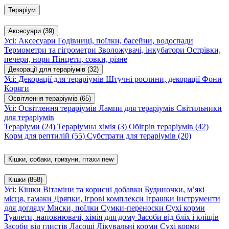
Тераріум
Аксесуари
(39)
Усі: Аксесуари
Годівниці, поїлки, басейни, водоспади
Термометри та гігрометри
Зволожувачі, інкубатори
Острівки,
печери, нори
Пінцети, совки, різне
Декорації для тераріумів
(32)
Усі: Декорації для тераріумів
Штучні рослини, декорації
Фони
Коряги
Освітлення тераріумів
(65)
Усі: Освітлення тераріумів
Лампи для тераріумів
Світильники
для тераріумів
Тераріуми
(24)
Тераріумна хімія
(3)
Обігрів тераріумів
(42)
Корм для рептилій
(55)
Субстрати для тераріумів
(20)
Кішки, собаки, гризуни, птахи
new
Кішки
(858)
Усі: Кішки
Вітаміни та корисні добавки
Будиночки, м’які
місця, гамаки
Дряпки, ігрові комплекси
Іграшки
Інструменти
для догляду
Миски, поїлки
Сумки-переноски
Сухі корми
Туалети, наповнювачі, хімія для дому
Засоби від бліх і кліщів
Засоби від глистів
Ласощі
Лікувальні корми
Сухі корми