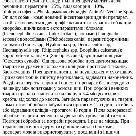
собак вагою 1,5-4 кг Склад: 1 мл препарату містить діючі
речовини: перметрин - 25%, імідаклоприд - 10%,
піріпроксифен - 2%. Фармакологічна дія: AnimAll VetLine Spot-
On для собак - комбінований інсектоакарицидний препарат,
який застосовується для профілактики та лікування собак при
хворобах, викликаних ектопаразитами: блохами
(Ctenocephalides canis, Pulex Irritans); вошами (Linognathus
setosus); волосоїдами (Trichodectes canis); паразитиформними
кліщами (Ixodes spp, Hyalomma spp, Dermacentor spp,
Haemaphysalis spp, Rhipicephalus spp, Boophilus calcaratus);
коростяними кліщами (Sarcoptes canis); вушними кліщами
(Otodectes cynotis). Одноразова обробка препаратом захищає
тварин від ураження блохами і кліщами протягом 4 тижнів.
Застосування: Препарат наносять на неушкоджену, суху шкіру.
Тримаючи тюбик-піпетку вертикально, відламати наконечник.
Розділити шерсть тварини і нанести препарат безпосередньо
на шкіру між лопатками у основи шиї. При обробці великих
тварин препарат наносити на шкіру в 3-4 місцях вздовж
хребта, від холки до хвоста. Загибель паразитуючих на тварині
комах після обробки відбувається протягом 12 годин, загибель
або відпадання кліщів - протягом 48 годин. Після одноразової
обробки тварини репелентна дія засобу триває до 4 тижнів.
Повторні обробки за потреби проводять 1 раз на місяць. При
терапії алергічного дерматиту, викликаного блохами,
препарат можна використовувати у поєднанні з іншими