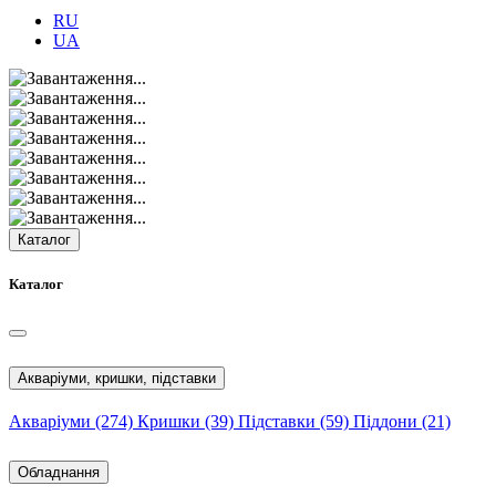
RU
UA
Каталог
Каталог
Акваріуми, кришки, підставки
Акваріуми
(274)
Кришки
(39)
Підставки
(59)
Піддони
(21)
Обладнання