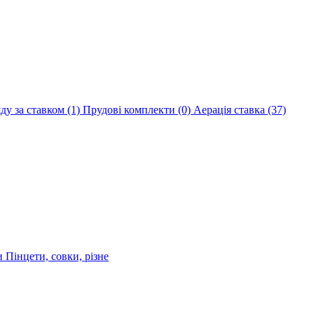
яду за ставком
(1)
Прудові комплекти
(0)
Аерація ставка
(37)
ри
Пінцети, совки, різне