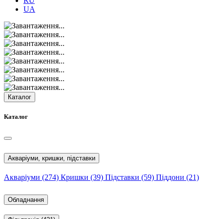
RU
UA
Каталог
Каталог
Акваріуми, кришки, підставки
Акваріуми
(274)
Кришки
(39)
Підставки
(59)
Піддони
(21)
Обладнання