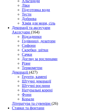
Альгіциди
Ліки
Підготовка води
Тести
Добрива
Хімія для моря, сіль
Декорації та аксесуари
Аксесуари
(164)
Відсадники
Годівниці, дозатори
Сифони
Скребки, щітки
Сачки
Догляд за рослинами
Різне
Термометри
Декорації
(427)
Ґрунти, камені
Штучні декорації
Штучні рослини
Натуральні корені
Фони
Корали
Література та сувеніри
(26)
Ставки та фонтани