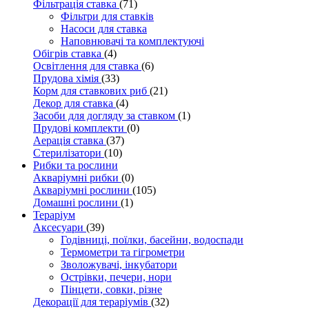
Фільтрація ставка
(71)
Фільтри для ставків
Насоси для ставка
Наповнювачі та комплектуючі
Обігрів ставка
(4)
Освітлення для ставка
(6)
Прудова хімія
(33)
Корм для ставкових риб
(21)
Декор для ставка
(4)
Засоби для догляду за ставком
(1)
Прудові комплекти
(0)
Аерація ставка
(37)
Стерилізатори
(10)
Рибки та рослини
Акваріумні рибки
(0)
Акваріумні рослини
(105)
Домашні рослини
(1)
Тераріум
Аксесуари
(39)
Годівниці, поїлки, басейни, водоспади
Термометри та гігрометри
Зволожувачі, інкубатори
Острівки, печери, нори
Пінцети, совки, різне
Декорації для тераріумів
(32)