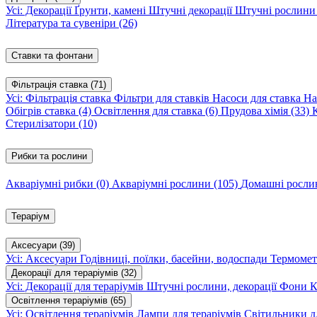
Усі: Декорації
Ґрунти, камені
Штучні декорації
Штучні рослин
Література та сувеніри
(26)
Ставки та фонтани
Фільтрація ставка
(71)
Усі: Фільтрація ставка
Фільтри для ставків
Насоси для ставка
На
Обігрів ставка
(4)
Освітлення для ставка
(6)
Прудова хімія
(33)
Стерилізатори
(10)
Рибки та рослини
Акваріумні рибки
(0)
Акваріумні рослини
(105)
Домашні росл
Тераріум
Аксесуари
(39)
Усі: Аксесуари
Годівниці, поїлки, басейни, водоспади
Термомет
Декорації для тераріумів
(32)
Усі: Декорації для тераріумів
Штучні рослини, декорації
Фони
К
Освітлення тераріумів
(65)
Усі: Освітлення тераріумів
Лампи для тераріумів
Світильники дл