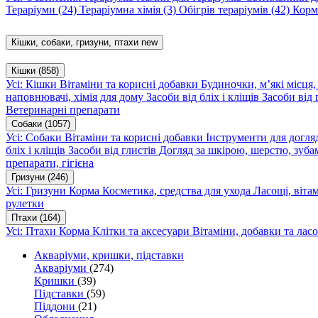
Тераріуми
(24)
Тераріумна хімія
(3)
Обігрів тераріумів
(42)
Корм
Кішки, собаки, гризуни, птахи
new
Кішки
(858)
Усі: Кішки
Вітаміни та корисні добавки
Будиночки, м’які місця
наповнювачі, хімія для дому
Засоби від бліх і кліщів
Засоби від 
Ветеринарні препарати
Собаки
(1057)
Усі: Собаки
Вітаміни та корисні добавки
Інструменти для догл
бліх і кліщів
Засоби від глистів
Догляд за шкірою, шерстю, зуба
препарати, гігієна
Гризуни
(246)
Усі: Гризуни
Корма
Косметика, средства для ухода
Ласощі, віта
рулетки
Птахи
(164)
Усі: Птахи
Корма
Клітки та аксесуари
Вітаміни, добавки та лас
Акваріуми, кришки, підставки
Акваріуми
(274)
Кришки
(39)
Підставки
(59)
Піддони
(21)