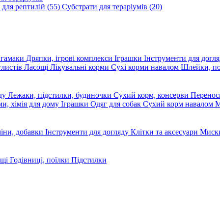
 для рептилій
(55)
Субстрати для тераріумів
(20)
, гамаки
Дряпки, ігрові комплекси
Іграшки
Інструменти для догл
глистів
Ласощі
Лікувальні корми
Сухі корми навалом
Шлейки, п
яду
Лежаки, підстилки, будиночки
Сухий корм, консерви
Перено
ми, хімія для дому
Іграшки
Одяг для собак
Сухий корм навалом
М
міни, добавки
Інструменти для догляду
Клітки та аксесуари
Миски
ощі
Годівниці, поїлки
Підстилки