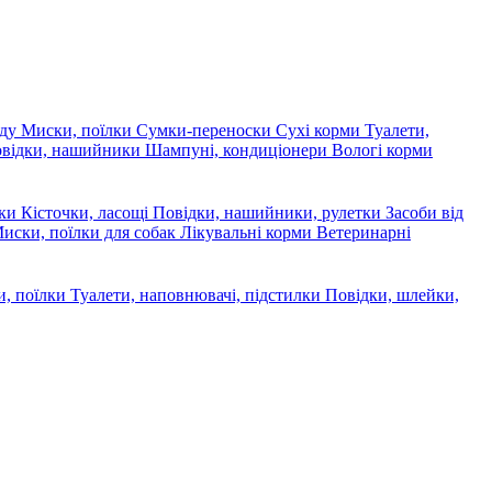
яду
Миски, поїлки
Сумки-переноски
Сухі корми
Туалети,
овідки, нашийники
Шампуні, кондиціонери
Вологі корми
ски
Кісточки, ласощі
Повідки, нашийники, рулетки
Засоби від
иски, поїлки для собак
Лікувальні корми
Ветеринарні
, поїлки
Туалети, наповнювачі, підстилки
Повідки, шлейки,