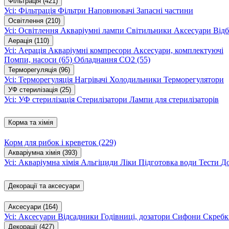
Фільтрація
(421)
Усі: Фільтрація
Фільтри
Наповнювачі
Запасні частини
Освітлення
(210)
Усі: Освітлення
Акваріумні лампи
Світильники
Аксесуари
Відб
Аерація
(110)
Усі: Аерація
Акваріумні компресори
Аксесуари, комплектуючі
Помпи, насоси
(65)
Обладнання CO2
(55)
Терморегуляція
(96)
Усі: Терморегуляція
Нагрівачі
Холодильники
Терморегулятори
УФ стерилізація
(25)
Усі: УФ стерилізація
Стерилізатори
Лампи для стерилізаторів
Корма та хімія
Корм для рибок і креветок
(229)
Акваріумна хімія
(393)
Усі: Акваріумна хімія
Альгіциди
Ліки
Підготовка води
Тести
Д
Декорації та аксесуари
Аксесуари
(164)
Усі: Аксесуари
Відсадники
Годівниці, дозатори
Сифони
Скребк
Декорації
(427)