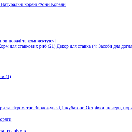
и
Натуральні корені
Фони
Корали
повнювачі та комплектуючі
Корм для ставкових риб
(21)
Декор для ставка
(4)
Засоби для догл
ини
(1)
ри та гігрометри
Зволожувачі, інкубатори
Острівки, печери, но
оряги
я тераріумів