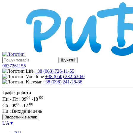
Шукати!
0637261155
+38 (063) 726-11-55
+38 (050) 232-63-60
+38 (096) 241-28-86
Графік роботи
00
00
Пн - Пт : 09
-
18
00
00
Сб
: 09
-
12
Нд
: Вихідний день
Зворотний виклик
UA
▾