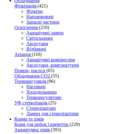
Обладнання
Фільтрація
(421)
Фільтри
Наповнювачі
Запасні частини
Освітлення
(210)
Акваріумні лампи
Світильники
Аксесуари
Відбивачі
Аерація
(110)
Акваріумні компресори
Аксесуари, комплектуючі
Помпи, насоси
(65)
Обладнання CO2
(55)
Терморегуляція
(96)
Нагрівачі
Холодильники
Терморегулятори
УФ стерилізація
(25)
Стерилізатори
Лампи для стерилізаторів
Корма та хімія
Корм для рибок і креветок
(229)
Акваріумна хімія
(393)