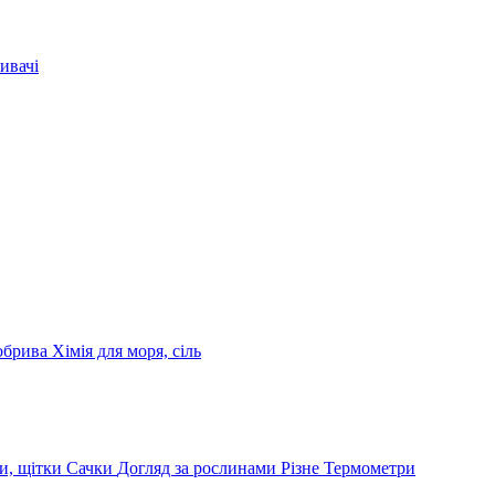
ивачі
обрива
Хімія для моря, сіль
и, щітки
Сачки
Догляд за рослинами
Різне
Термометри