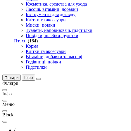
Косметика, средства для ухода
Ласощі, вітаміни, добавки
Інструменти для догляду
Клітки та аксесуари
Миски, поїлки
Туалети, наповнювачі, підстилки
Повідки, шлейки, рулетки
Птахи
(164)
Корма
Клітки та аксесуари
Вітаміни, добавки та ласощі
Годівниці, поїлки
Підстилки
Фільтри
Інфо
Фільтри
Інфо
Меню
Block
/