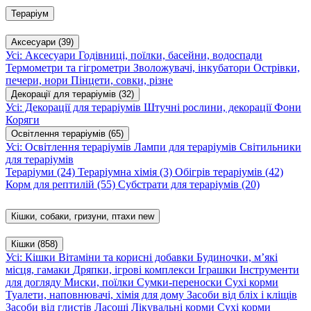
Тераріум
Аксесуари
(39)
Усі: Аксесуари
Годівниці, поїлки, басейни, водоспади
Термометри та гігрометри
Зволожувачі, інкубатори
Острівки,
печери, нори
Пінцети, совки, різне
Декорації для тераріумів
(32)
Усі: Декорації для тераріумів
Штучні рослини, декорації
Фони
Коряги
Освітлення тераріумів
(65)
Усі: Освітлення тераріумів
Лампи для тераріумів
Світильники
для тераріумів
Тераріуми
(24)
Тераріумна хімія
(3)
Обігрів тераріумів
(42)
Корм для рептилій
(55)
Субстрати для тераріумів
(20)
Кішки, собаки, гризуни, птахи
new
Кішки
(858)
Усі: Кішки
Вітаміни та корисні добавки
Будиночки, м’які
місця, гамаки
Дряпки, ігрові комплекси
Іграшки
Інструменти
для догляду
Миски, поїлки
Сумки-переноски
Сухі корми
Туалети, наповнювачі, хімія для дому
Засоби від бліх і кліщів
Засоби від глистів
Ласощі
Лікувальні корми
Сухі корми