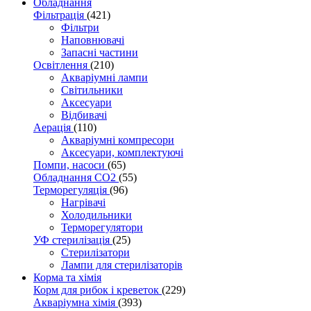
Обладнання
Фільтрація
(421)
Фільтри
Наповнювачі
Запасні частини
Освітлення
(210)
Акваріумні лампи
Світильники
Аксесуари
Відбивачі
Аерація
(110)
Акваріумні компресори
Аксесуари, комплектуючі
Помпи, насоси
(65)
Обладнання CO2
(55)
Терморегуляція
(96)
Нагрівачі
Холодильники
Терморегулятори
УФ стерилізація
(25)
Стерилізатори
Лампи для стерилізаторів
Корма та хімія
Корм для рибок і креветок
(229)
Акваріумна хімія
(393)