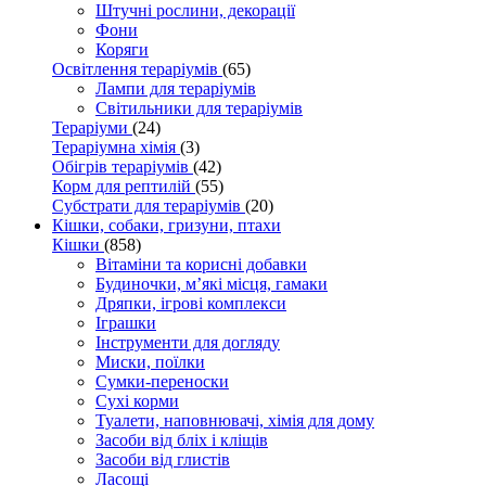
Штучні рослини, декорації
Фони
Коряги
Освітлення тераріумів
(65)
Лампи для тераріумів
Світильники для тераріумів
Тераріуми
(24)
Тераріумна хімія
(3)
Обігрів тераріумів
(42)
Корм для рептилій
(55)
Субстрати для тераріумів
(20)
Кішки, собаки, гризуни, птахи
Кішки
(858)
Вітаміни та корисні добавки
Будиночки, м’які місця, гамаки
Дряпки, ігрові комплекси
Іграшки
Інструменти для догляду
Миски, поїлки
Сумки-переноски
Сухі корми
Туалети, наповнювачі, хімія для дому
Засоби від бліх і кліщів
Засоби від глистів
Ласощі