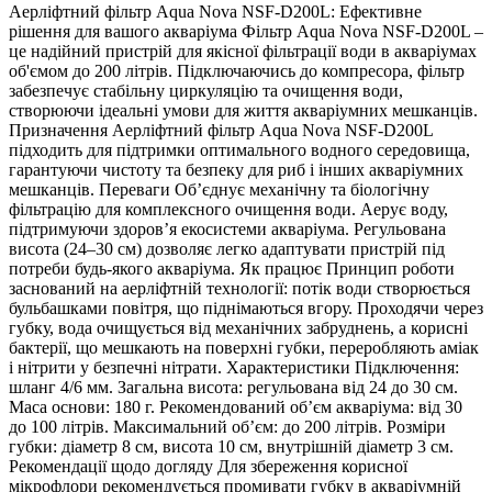
Аерліфтний фільтр Aqua Nova NSF-D200L: Ефективне
рішення для вашого акваріума Фільтр Aqua Nova NSF-D200L –
це надійний пристрій для якісної фільтрації води в акваріумах
об'ємом до 200 літрів. Підключаючись до компресора, фільтр
забезпечує стабільну циркуляцію та очищення води,
створюючи ідеальні умови для життя акваріумних мешканців.
Призначення Аерліфтний фільтр Aqua Nova NSF-D200L
підходить для підтримки оптимального водного середовища,
гарантуючи чистоту та безпеку для риб і інших акваріумних
мешканців. Переваги Об’єднує механічну та біологічну
фільтрацію для комплексного очищення води. Аерує воду,
підтримуючи здоров’я екосистеми акваріума. Регульована
висота (24–30 см) дозволяє легко адаптувати пристрій під
потреби будь-якого акваріума. Як працює Принцип роботи
заснований на аерліфтній технології: потік води створюється
бульбашками повітря, що піднімаються вгору. Проходячи через
губку, вода очищується від механічних забруднень, а корисні
бактерії, що мешкають на поверхні губки, переробляють аміак
і нітрити у безпечні нітрати. Характеристики Підключення:
шланг 4/6 мм. Загальна висота: регульована від 24 до 30 см.
Маса основи: 180 г. Рекомендований об’єм акваріума: від 30
до 100 літрів. Максимальний об’єм: до 200 літрів. Розміри
губки: діаметр 8 см, висота 10 см, внутрішній діаметр 3 см.
Рекомендації щодо догляду Для збереження корисної
мікрофлори рекомендується промивати губку в акваріумній