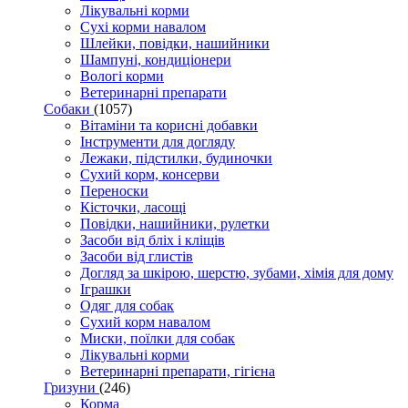
Лікувальні корми
Сухі корми навалом
Шлейки, повідки, нашийники
Шампуні, кондиціонери
Вологі корми
Ветеринарні препарати
Собаки
(1057)
Вітаміни та корисні добавки
Інструменти для догляду
Лежаки, підстилки, будиночки
Сухий корм, консерви
Переноски
Кісточки, ласощі
Повідки, нашийники, рулетки
Засоби від бліх і кліщів
Засоби від глистів
Догляд за шкірою, шерстю, зубами, хімія для дому
Іграшки
Одяг для собак
Сухий корм навалом
Миски, поїлки для собак
Лікувальні корми
Ветеринарні препарати, гігієна
Гризуни
(246)
Корма