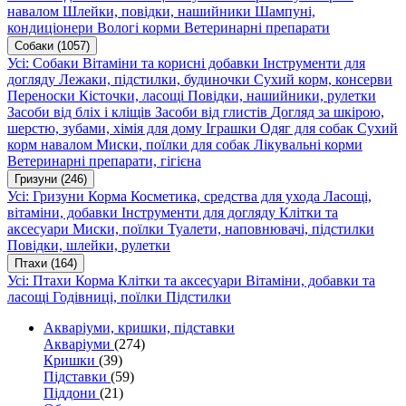
навалом
Шлейки, повідки, нашийники
Шампуні,
кондиціонери
Вологі корми
Ветеринарні препарати
Собаки
(1057)
Усі: Собаки
Вітаміни та корисні добавки
Інструменти для
догляду
Лежаки, підстилки, будиночки
Сухий корм, консерви
Переноски
Кісточки, ласощі
Повідки, нашийники, рулетки
Засоби від бліх і кліщів
Засоби від глистів
Догляд за шкірою,
шерстю, зубами, хімія для дому
Іграшки
Одяг для собак
Сухий
корм навалом
Миски, поїлки для собак
Лікувальні корми
Ветеринарні препарати, гігієна
Гризуни
(246)
Усі: Гризуни
Корма
Косметика, средства для ухода
Ласощі,
вітаміни, добавки
Інструменти для догляду
Клітки та
аксесуари
Миски, поїлки
Туалети, наповнювачі, підстилки
Повідки, шлейки, рулетки
Птахи
(164)
Усі: Птахи
Корма
Клітки та аксесуари
Вітаміни, добавки та
ласощі
Годівниці, поїлки
Підстилки
Акваріуми, кришки, підставки
Акваріуми
(274)
Кришки
(39)
Підставки
(59)
Піддони
(21)