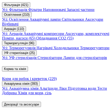
Фільтрація
(421)
Усі: Фільтрація
Фільтри
Наповнювачі
Запасні частини
Освітлення
(210)
Усі: Освітлення
Акваріумні лампи
Світильники
Аксесуари
Відбивачі
Аерація
(110)
Усі: Аерація
Акваріумні компресори
Аксесуари, комплектуючі
Помпи, насоси
(65)
Обладнання CO2
(55)
Терморегуляція
(96)
Усі: Терморегуляція
Нагрівачі
Холодильники
Терморегулятори
УФ стерилізація
(25)
Усі: УФ стерилізація
Стерилізатори
Лампи для стерилізаторів
Корма та хімія
Корм для рибок і креветок
(229)
Акваріумна хімія
(393)
Усі: Акваріумна хімія
Альгіциди
Ліки
Підготовка води
Тести
Добрива
Хімія для моря, сіль
Декорації та аксесуари