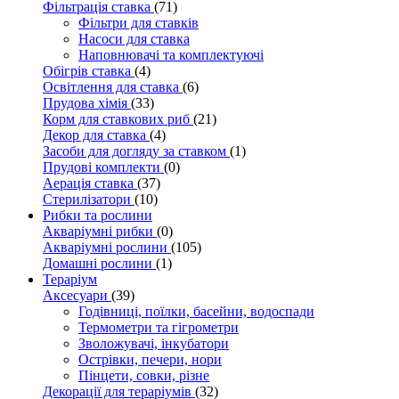
Фільтрація ставка
(71)
Фільтри для ставків
Насоси для ставка
Наповнювачі та комплектуючі
Обігрів ставка
(4)
Освітлення для ставка
(6)
Прудова хімія
(33)
Корм для ставкових риб
(21)
Декор для ставка
(4)
Засоби для догляду за ставком
(1)
Прудові комплекти
(0)
Аерація ставка
(37)
Стерилізатори
(10)
Рибки та рослини
Акваріумні рибки
(0)
Акваріумні рослини
(105)
Домашні рослини
(1)
Тераріум
Аксесуари
(39)
Годівниці, поїлки, басейни, водоспади
Термометри та гігрометри
Зволожувачі, інкубатори
Острівки, печери, нори
Пінцети, совки, різне
Декорації для тераріумів
(32)