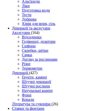
Альгіциди
Ліки
Підготовка води
Тести
Добрива
Хімія для моря, сіль
Декорації та аксесуари
Аксесуари
(164)
Відсадники
Годівниці, дозатори
Сифони
Скребки, щітки
Сачки
Догляд за рослинами
Різне
Термометри
Декорації
(427)
Ґрунти, камені
Штучні декорації
Штучні рослини
Натуральні корені
Фони
Корали
Література та сувеніри
(26)
Ставки та фонтани