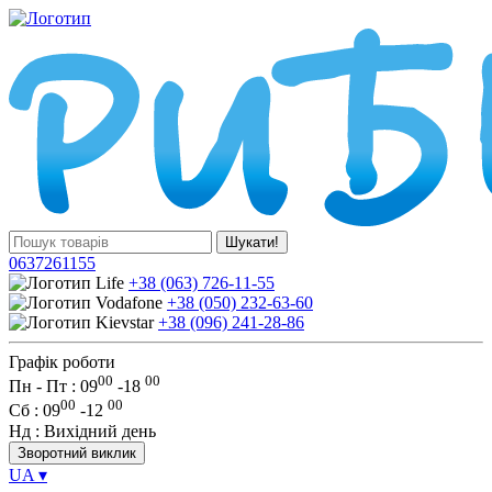
Шукати!
0637261155
+38 (063) 726-11-55
+38 (050) 232-63-60
+38 (096) 241-28-86
Графік роботи
00
00
Пн - Пт : 09
-
18
00
00
Сб
: 09
-
12
Нд
: Вихідний день
Зворотний виклик
UA
▾