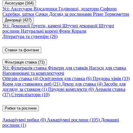
Аксесуари
(164)
Усі: Аксесуари
Відсадники
Годівниці, дозатори
Сифони
Скребки, щітки
Сачки
Догляд за рослинами
Різне
Термометри
Декорації
(427)
Усі: Декорації
Ґрунти, камені
Штучні декорації
Штучні
рослини
Натуральні корені
Фони
Корали
Література та сувеніри
(26)
Ставки та фонтани
Фільтрація ставка
(71)
Усі: Фільтрація ставка
Фільтри для ставків
Насоси для ставка
Наповнювачі та комплектуючі
Обігрів ставка
(4)
Освітлення для ставка
(6)
Прудова хімія
(33)
Корм для ставкових риб
(21)
Декор для ставка
(4)
Засоби для
догляду за ставком
(1)
Прудові комплекти
(0)
Аерація ставка
(37)
Стерилізатори
(10)
Рибки та рослини
Акваріумні рибки
(0)
Акваріумні рослини
(105)
Домашні
рослини
(1)