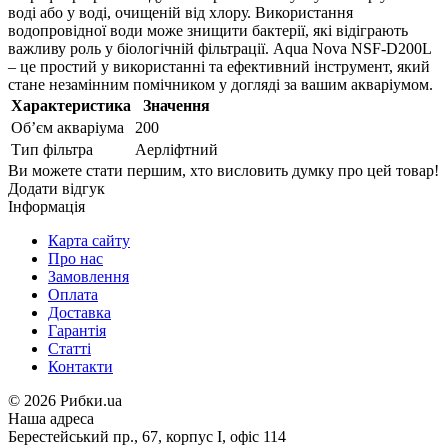
воді або у воді, очищеній від хлору. Використання
водопровідної води може знищити бактерії, які відіграють
важливу роль у біологічній фільтрації. Aqua Nova NSF-D200L
– це простий у використанні та ефективний інструмент, який
стане незамінним помічником у догляді за вашим акваріумом.
Характеристика
Значення
Об’єм акваріума
200
Тип фільтра
Аерліфтний
Ви можете стати першим, хто висловить думку про цей товар!
Додати відгук
Інформація
Карта сайту
Про нас
Замовлення
Оплата
Доставка
Гарантія
Статті
Контакти
©
2026 Рибки.ua
Наша адреса
Берестейський пр., 67, корпус І, офіс 114