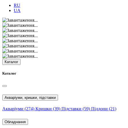
RU
UA
Каталог
Каталог
Акваріуми, кришки, підставки
Акваріуми
(274)
Кришки
(39)
Підставки
(59)
Піддони
(21)
Обладнання