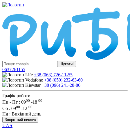
Шукати!
0637261155
+38 (063) 726-11-55
+38 (050) 232-63-60
+38 (096) 241-28-86
Графік роботи
00
00
Пн - Пт : 09
-
18
00
00
Сб
: 09
-
12
Нд
: Вихідний день
Зворотний виклик
UA
▾