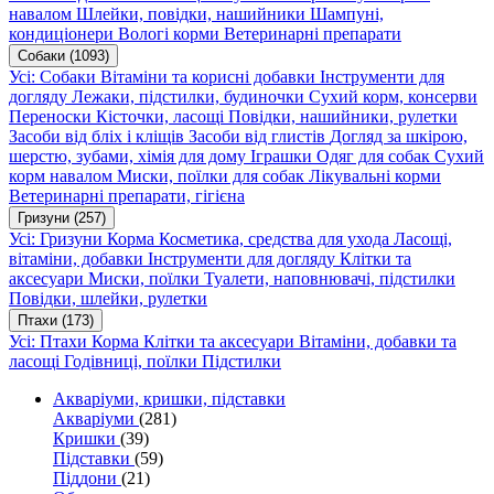
навалом
Шлейки, повідки, нашийники
Шампуні,
кондиціонери
Вологі корми
Ветеринарні препарати
Собаки
(1093)
Усі: Собаки
Вітаміни та корисні добавки
Інструменти для
догляду
Лежаки, підстилки, будиночки
Сухий корм, консерви
Переноски
Кісточки, ласощі
Повідки, нашийники, рулетки
Засоби від бліх і кліщів
Засоби від глистів
Догляд за шкірою,
шерстю, зубами, хімія для дому
Іграшки
Одяг для собак
Сухий
корм навалом
Миски, поїлки для собак
Лікувальні корми
Ветеринарні препарати, гігієна
Гризуни
(257)
Усі: Гризуни
Корма
Косметика, средства для ухода
Ласощі,
вітаміни, добавки
Інструменти для догляду
Клітки та
аксесуари
Миски, поїлки
Туалети, наповнювачі, підстилки
Повідки, шлейки, рулетки
Птахи
(173)
Усі: Птахи
Корма
Клітки та аксесуари
Вітаміни, добавки та
ласощі
Годівниці, поїлки
Підстилки
Акваріуми, кришки, підставки
Акваріуми
(281)
Кришки
(39)
Підставки
(59)
Піддони
(21)