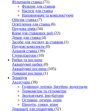
Фільтрація ставка
(71)
Фільтри для ставків
Насоси для ставка
Наповнювачі та комплектуючі
Обігрів ставка
(7)
Освітлення для ставка
(6)
Прудова хімія
(34)
Корм для ставкових риб
(22)
Декор для ставка
(4)
Засоби для догляду за ставком
(1)
Прудові комплекти
(0)
Аерація ставка
(39)
Стерилізатори
(10)
Рибки та рослини
Акваріумні рибки
(0)
Акваріумні рослини
(105)
Домашні рослини
(1)
Тераріум
Аксесуари
(39)
Годівниці, поїлки, басейни, водоспади
Термометри та гігрометри
Зволожувачі, інкубатори
Острівки, печери, нори
Пінцети, совки, різне
Декорації для тераріумів
(32)