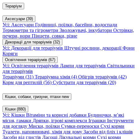
Тераріум
Аксесуари
(39)
Усі: Аксесуари
Годівниці, поїлки, басейни, водоспади
Термометри та гігрометри
Зволожувачі, інкубатори
Острівки,
печери, нори
Пінцети, совки, різне
Декорації для тераріумів
(32)
Усі: Декорації для тераріумів
Штучні рослини, декорації
Фони
Коряги
Освітлення тераріумів
(67)
Усі: Освітлення тераріумів
Лампи для тераріумів
Світильники
для тераріумів
Тераріуми
(31)
Тераріумна хімія
(4)
Обігрів тераріумів
(42)
Корм для рептилій
(56)
Субстрати для тераріумів
(20)
Кішки, собаки, гризуни, птахи
new
Кішки
(880)
Усі: Кішки
Вітаміни та корисні добавки
Будиночки, м’які
місця, гамаки
Дряпки, ігрові комплекси
Іграшки
Інструменти
для догляду
Миски, поїлки
Сумки-переноски
Сухі корми
Туалети, наповнювачі, хімія для дому
Засоби від бліх і кліщів
Засоби від глистів
Ласощі
Лікувальні корми
Сухі корми