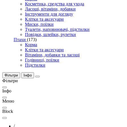
Косметика, средства для ухода
Ласощі, вітаміни, добавки
Інструменти для догляду
Клітки та аксесуари
Миски, поїлки
Туалети, наповнювачі, підстилки
Повідки, шлейки, рулетки
Птахи
(173)
Корма
Клітки та аксесуари
Вітаміни, добавки та ласощі
Годівниці, поїлки
Підстилки
Фільтри
Інфо
Фільтри
Інфо
Меню
Block
/