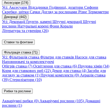
Аксесуари
(174)
Усі: Аксесуари
Відсадники
Годівниці, дозатори
Сифони
Скребки, щітки
Сачки
Догляд за рослинами
Різне
Термометри
Декорації
(442)
Усі: Декорації
Ґрунти, камені
Штучні декорації
Штучні
рослини
Натуральні корені
Фони
Корали
Література та сувеніри
(26)
Ставки та фонтани
Фільтрація ставка
(71)
Усі: Фільтрація ставка
Фільтри для ставків
Насоси для ставка
Наповнювачі та комплектуючі
Обігрів ставка
(7)
Освітлення для ставка
(6)
Прудова хімія
(34)
Корм для ставкових риб
(22)
Декор для ставка
(4)
Засоби для
догляду за ставком
(1)
Прудові комплекти
(0)
Аерація ставка
(39)
Стерилізатори
(10)
Рибки та рослини
Акваріумні рибки
(0)
Акваріумні рослини
(105)
Домашні
рослини
(1)