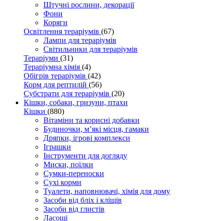
Штучні рослини, декорації
Фони
Коряги
Освітлення тераріумів
(67)
Лампи для тераріумів
Світильники для тераріумів
Тераріуми
(31)
Тераріумна хімія
(4)
Обігрів тераріумів
(42)
Корм для рептилій
(56)
Субстрати для тераріумів
(20)
Кішки, собаки, гризуни, птахи
Кішки
(880)
Вітаміни та корисні добавки
Будиночки, м’які місця, гамаки
Дряпки, ігрові комплекси
Іграшки
Інструменти для догляду
Миски, поїлки
Сумки-переноски
Сухі корми
Туалети, наповнювачі, хімія для дому
Засоби від бліх і кліщів
Засоби від глистів
Ласощі