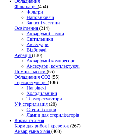
Обладнання
Фільтрація
(454)
Фільтри
Наповнювачі
Запасні частини
Освітлення
(214)
Акваріумні лампи
Світильники
Аксесуари
Відбивачі
Аерація
(130)
Акваріумні компресори
Аксесуари, комплектуючі
Помпи, насоси
(65)
Обладнання CO2
(55)
Терморегуляція
(106)
Нагрівачі
Холодильники
Терморегулятори
УФ стерилізація
(28)
Стерилізатори
Лампи для стерилізаторів
Корма та хімія
Корм для рибок і креветок
(267)
Акваріумна хімія
(403)