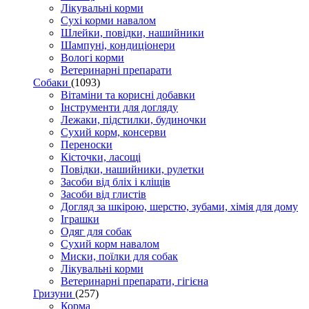
Лікувальні корми
Сухі корми навалом
Шлейки, повідки, нашийники
Шампуні, кондиціонери
Вологі корми
Ветеринарні препарати
Собаки
(1093)
Вітаміни та корисні добавки
Інструменти для догляду
Лежаки, підстилки, будиночки
Сухий корм, консерви
Переноски
Кісточки, ласощі
Повідки, нашийники, рулетки
Засоби від бліх і кліщів
Засоби від глистів
Догляд за шкірою, шерстю, зубами, хімія для дому
Іграшки
Одяг для собак
Сухий корм навалом
Миски, поїлки для собак
Лікувальні корми
Ветеринарні препарати, гігієна
Гризуни
(257)
Корма