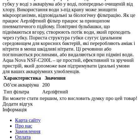
губку у воді з акваріума або у воді, попередньо очищеній від
хлору. Використання води з-під крану може знищити
мікроорганізми, відповідальні за біологічну фільтрацію. Як це
працює Аерліфтний фільтр працює за принципом
пневматичного підйому. Повітряні бульбашки, що
піднімаються вгору, створюють потік води, який проходить
через губку. Пориста структура губки слугує ідеальним
середовищем для корисних бактерій, які переробляють аміак і
нітрити в менш шкідливі нітрати. Ці речовини або
поглинаються рослинами, або видаляються при підміні води.
Aqua Nova NSF-C200L – це простий, ефективний та зручний
пристрій, який допоможе вам підтримувати ідеальні умови
для ваших акваріумних улюбленців.
Характеристика
Значення
Об’єм акваріума
200
Тип фільтра
Аерліфтний
Ви можете стати першим, хто висловить думку про цей товар!
Додати відгук
Інформація
Карта сайту
Про нас
Замовлення
Оплата