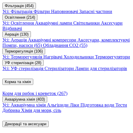
Фільтрація
(454)
Усі: Фільтрація
Фільтри
Наповнювачі
Запасні частини
Освітлення
(214)
Усі: Освітлення
Акваріумні лампи
Світильники
Аксесуари
Відбивачі
Аерація
(130)
Усі: Аерація
Акваріумні компресори
Аксесуари, комплектуючі
Помпи, насоси
(65)
Обладнання CO2
(55)
Терморегуляція
(106)
Усі: Терморегуляція
Нагрівачі
Холодильники
Терморегулятори
УФ стерилізація
(28)
Усі: УФ стерилізація
Стерилізатори
Лампи для стерилізаторів
Корма та хімія
Корм для рибок і креветок
(267)
Акваріумна хімія
(403)
Усі: Акваріумна хімія
Альгіциди
Ліки
Підготовка води
Тести
Добрива
Хімія для моря, сіль
Декорації та аксесуари