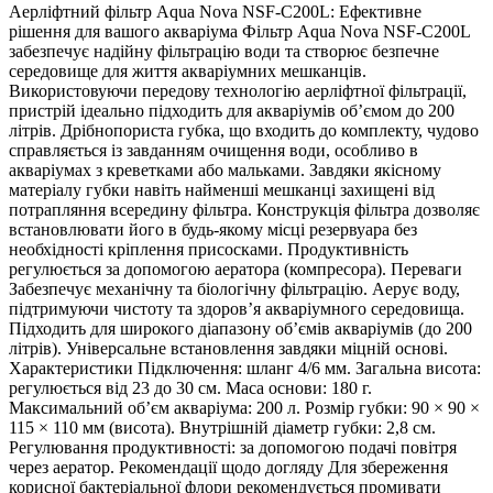
Аерліфтний фільтр Aqua Nova NSF-C200L: Ефективне
рішення для вашого акваріума Фільтр Aqua Nova NSF-C200L
забезпечує надійну фільтрацію води та створює безпечне
середовище для життя акваріумних мешканців.
Використовуючи передову технологію аерліфтної фільтрації,
пристрій ідеально підходить для акваріумів об’ємом до 200
літрів. Дрібнопориста губка, що входить до комплекту, чудово
справляється із завданням очищення води, особливо в
акваріумах з креветками або мальками. Завдяки якісному
матеріалу губки навіть найменші мешканці захищені від
потрапляння всередину фільтра. Конструкція фільтра дозволяє
встановлювати його в будь-якому місці резервуара без
необхідності кріплення присосками. Продуктивність
регулюється за допомогою аератора (компресора). Переваги
Забезпечує механічну та біологічну фільтрацію. Аерує воду,
підтримуючи чистоту та здоров’я акваріумного середовища.
Підходить для широкого діапазону об’ємів акваріумів (до 200
літрів). Універсальне встановлення завдяки міцній основі.
Характеристики Підключення: шланг 4/6 мм. Загальна висота:
регулюється від 23 до 30 см. Маса основи: 180 г.
Максимальний об’єм акваріума: 200 л. Розмір губки: 90 × 90 ×
115 × 110 мм (висота). Внутрішній діаметр губки: 2,8 см.
Регулювання продуктивності: за допомогою подачі повітря
через аератор. Рекомендації щодо догляду Для збереження
корисної бактеріальної флори рекомендується промивати