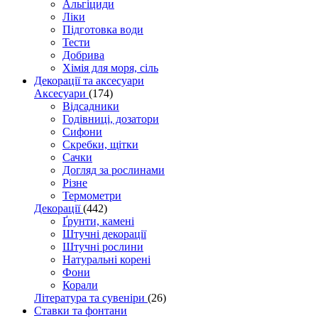
Альгіциди
Ліки
Підготовка води
Тести
Добрива
Хімія для моря, сіль
Декорації та аксесуари
Аксесуари
(174)
Відсадники
Годівниці, дозатори
Сифони
Скребки, щітки
Сачки
Догляд за рослинами
Різне
Термометри
Декорації
(442)
Ґрунти, камені
Штучні декорації
Штучні рослини
Натуральні корені
Фони
Корали
Література та сувеніри
(26)
Ставки та фонтани