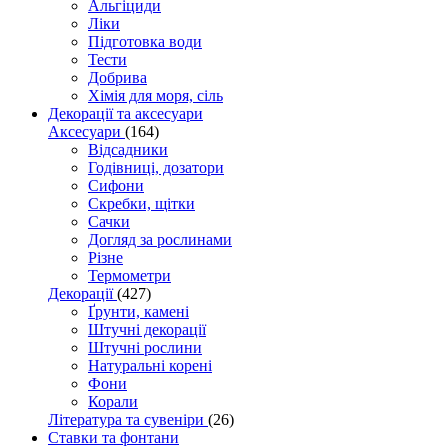
Альгіциди
Ліки
Підготовка води
Тести
Добрива
Хімія для моря, сіль
Декорації та аксесуари
Аксесуари
(164)
Відсадники
Годівниці, дозатори
Сифони
Скребки, щітки
Сачки
Догляд за рослинами
Різне
Термометри
Декорації
(427)
Ґрунти, камені
Штучні декорації
Штучні рослини
Натуральні корені
Фони
Корали
Література та сувеніри
(26)
Ставки та фонтани