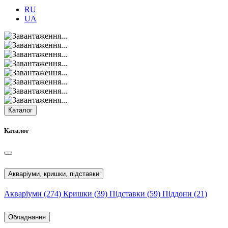
RU
UA
Каталог
Каталог
Акваріуми, кришки, підставки
Акваріуми
(274)
Кришки
(39)
Підставки
(59)
Піддони
(21)
Обладнання