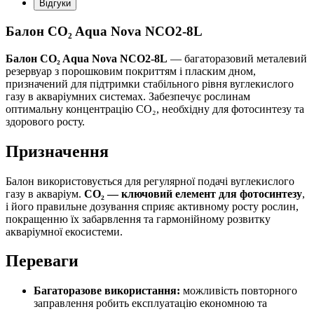
Відгуки
Балон CO₂ Aqua Nova NCO2-8L
Балон CO₂ Aqua Nova NCO2-8L
— багаторазовий металевий
резервуар з порошковим покриттям і пласким дном,
призначений для підтримки стабільного рівня вуглекислого
газу в акваріумних системах. Забезпечує рослинам
оптимальну концентрацію CO₂, необхідну для фотосинтезу та
здорового росту.
Призначення
Балон використовується для регулярної подачі вуглекислого
газу в акваріум.
CO₂ — ключовий елемент для фотосинтезу
,
і його правильне дозування сприяє активному росту рослин,
покращенню їх забарвлення та гармонійному розвитку
акваріумної екосистеми.
Переваги
Багаторазове використання:
можливість повторного
заправлення робить експлуатацію економною та