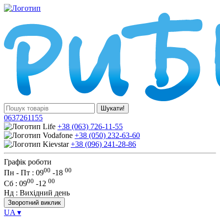
Шукати!
0637261155
+38 (063) 726-11-55
+38 (050) 232-63-60
+38 (096) 241-28-86
Графік роботи
00
00
Пн - Пт : 09
-
18
00
00
Сб
: 09
-
12
Нд
: Вихідний день
Зворотний виклик
UA
▾