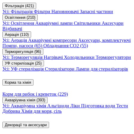
Фільтрація
(421)
Усі: Фільтрація
Фільтри
Наповнювачі
Запасні частини
Освітлення
(210)
Усі: Освітлення
Акваріумні лампи
Світильники
Аксесуари
Відбивачі
Аерація
(110)
Усі: Аерація
Акваріумні компресори
Аксесуари, комплектуючі
Помпи, насоси
(65)
Обладнання CO2
(55)
Терморегуляція
(96)
Усі: Терморегуляція
Нагрівачі
Холодильники
Терморегулятори
УФ стерилізація
(25)
Усі: УФ стерилізація
Стерилізатори
Лампи для стерилізаторів
Корма та хімія
Корм для рибок і креветок
(229)
Акваріумна хімія
(393)
Усі: Акваріумна хімія
Альгіциди
Ліки
Підготовка води
Тести
Добрива
Хімія для моря, сіль
Декорації та аксесуари