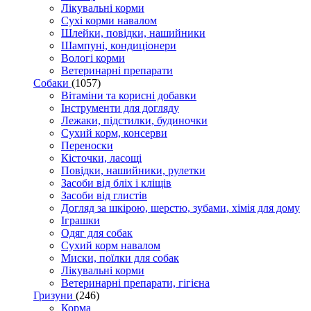
Лікувальні корми
Сухі корми навалом
Шлейки, повідки, нашийники
Шампуні, кондиціонери
Вологі корми
Ветеринарні препарати
Собаки
(1057)
Вітаміни та корисні добавки
Інструменти для догляду
Лежаки, підстилки, будиночки
Сухий корм, консерви
Переноски
Кісточки, ласощі
Повідки, нашийники, рулетки
Засоби від бліх і кліщів
Засоби від глистів
Догляд за шкірою, шерстю, зубами, хімія для дому
Іграшки
Одяг для собак
Сухий корм навалом
Миски, поїлки для собак
Лікувальні корми
Ветеринарні препарати, гігієна
Гризуни
(246)
Корма