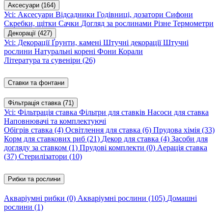
Аксесуари
(164)
Усі: Аксесуари
Відсадники
Годівниці, дозатори
Сифони
Скребки, щітки
Сачки
Догляд за рослинами
Різне
Термометри
Декорації
(427)
Усі: Декорації
Ґрунти, камені
Штучні декорації
Штучні
рослини
Натуральні корені
Фони
Корали
Література та сувеніри
(26)
Ставки та фонтани
Фільтрація ставка
(71)
Усі: Фільтрація ставка
Фільтри для ставків
Насоси для ставка
Наповнювачі та комплектуючі
Обігрів ставка
(4)
Освітлення для ставка
(6)
Прудова хімія
(33)
Корм для ставкових риб
(21)
Декор для ставка
(4)
Засоби для
догляду за ставком
(1)
Прудові комплекти
(0)
Аерація ставка
(37)
Стерилізатори
(10)
Рибки та рослини
Акваріумні рибки
(0)
Акваріумні рослини
(105)
Домашні
рослини
(1)