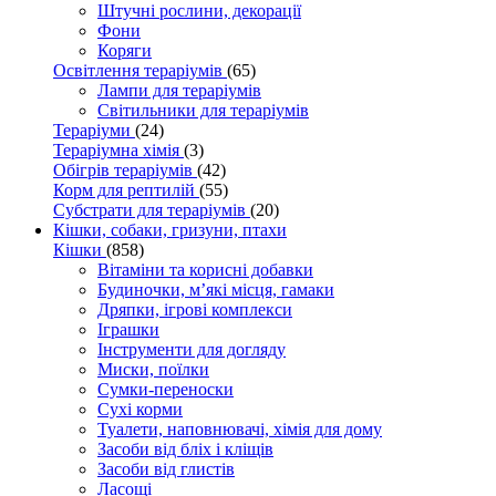
Штучні рослини, декорації
Фони
Коряги
Освітлення тераріумів
(65)
Лампи для тераріумів
Світильники для тераріумів
Тераріуми
(24)
Тераріумна хімія
(3)
Обігрів тераріумів
(42)
Корм для рептилій
(55)
Субстрати для тераріумів
(20)
Кішки, собаки, гризуни, птахи
Кішки
(858)
Вітаміни та корисні добавки
Будиночки, м’які місця, гамаки
Дряпки, ігрові комплекси
Іграшки
Інструменти для догляду
Миски, поїлки
Сумки-переноски
Сухі корми
Туалети, наповнювачі, хімія для дому
Засоби від бліх і кліщів
Засоби від глистів
Ласощі