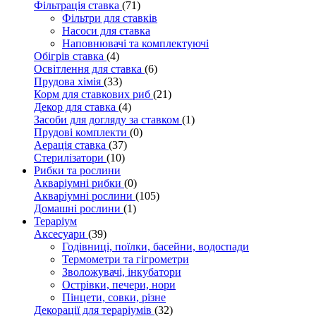
Фільтрація ставка
(71)
Фільтри для ставків
Насоси для ставка
Наповнювачі та комплектуючі
Обігрів ставка
(4)
Освітлення для ставка
(6)
Прудова хімія
(33)
Корм для ставкових риб
(21)
Декор для ставка
(4)
Засоби для догляду за ставком
(1)
Прудові комплекти
(0)
Аерація ставка
(37)
Стерилізатори
(10)
Рибки та рослини
Акваріумні рибки
(0)
Акваріумні рослини
(105)
Домашні рослини
(1)
Тераріум
Аксесуари
(39)
Годівниці, поїлки, басейни, водоспади
Термометри та гігрометри
Зволожувачі, інкубатори
Острівки, печери, нори
Пінцети, совки, різне
Декорації для тераріумів
(32)