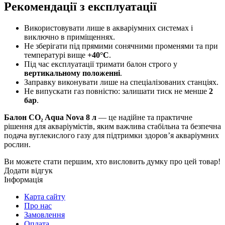
Рекомендації з експлуатації
Використовувати лише в акваріумних системах і
виключно в приміщеннях.
Не зберігати під прямими сонячними променями та при
температурі вище
+40°C
.
Під час експлуатації тримати балон строго у
вертикальному положенні
.
Заправку виконувати лише на спеціалізованих станціях.
Не випускати газ повністю: залишати тиск не менше
2
бар
.
Балон CO₂ Aqua Nova 8 л
— це надійне та практичне
рішення для акваріумістів, яким важлива стабільна та безпечна
подача вуглекислого газу для підтримки здоров’я акваріумних
рослин.
Ви можете стати першим, хто висловить думку про цей товар!
Додати відгук
Інформація
Карта сайту
Про нас
Замовлення
Оплата