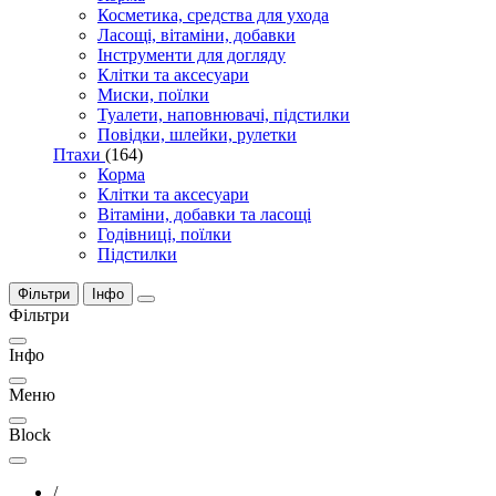
Косметика, средства для ухода
Ласощі, вітаміни, добавки
Інструменти для догляду
Клітки та аксесуари
Миски, поїлки
Туалети, наповнювачі, підстилки
Повідки, шлейки, рулетки
Птахи
(164)
Корма
Клітки та аксесуари
Вітаміни, добавки та ласощі
Годівниці, поїлки
Підстилки
Фільтри
Інфо
Фільтри
Інфо
Меню
Block
/