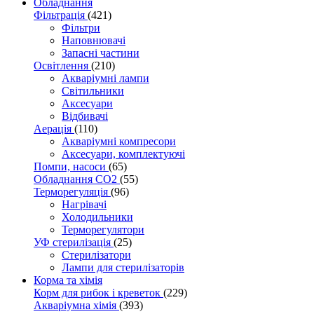
Обладнання
Фільтрація
(421)
Фільтри
Наповнювачі
Запасні частини
Освітлення
(210)
Акваріумні лампи
Світильники
Аксесуари
Відбивачі
Аерація
(110)
Акваріумні компресори
Аксесуари, комплектуючі
Помпи, насоси
(65)
Обладнання CO2
(55)
Терморегуляція
(96)
Нагрівачі
Холодильники
Терморегулятори
УФ стерилізація
(25)
Стерилізатори
Лампи для стерилізаторів
Корма та хімія
Корм для рибок і креветок
(229)
Акваріумна хімія
(393)