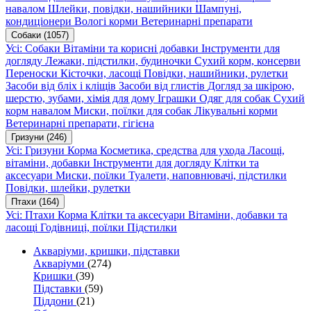
навалом
Шлейки, повідки, нашийники
Шампуні,
кондиціонери
Вологі корми
Ветеринарні препарати
Собаки
(1057)
Усі: Собаки
Вітаміни та корисні добавки
Інструменти для
догляду
Лежаки, підстилки, будиночки
Сухий корм, консерви
Переноски
Кісточки, ласощі
Повідки, нашийники, рулетки
Засоби від бліх і кліщів
Засоби від глистів
Догляд за шкірою,
шерстю, зубами, хімія для дому
Іграшки
Одяг для собак
Сухий
корм навалом
Миски, поїлки для собак
Лікувальні корми
Ветеринарні препарати, гігієна
Гризуни
(246)
Усі: Гризуни
Корма
Косметика, средства для ухода
Ласощі,
вітаміни, добавки
Інструменти для догляду
Клітки та
аксесуари
Миски, поїлки
Туалети, наповнювачі, підстилки
Повідки, шлейки, рулетки
Птахи
(164)
Усі: Птахи
Корма
Клітки та аксесуари
Вітаміни, добавки та
ласощі
Годівниці, поїлки
Підстилки
Акваріуми, кришки, підставки
Акваріуми
(274)
Кришки
(39)
Підставки
(59)
Піддони
(21)