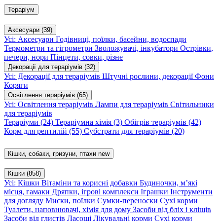
Тераріум
Аксесуари
(39)
Усі: Аксесуари
Годівниці, поїлки, басейни, водоспади
Термометри та гігрометри
Зволожувачі, інкубатори
Острівки,
печери, нори
Пінцети, совки, різне
Декорації для тераріумів
(32)
Усі: Декорації для тераріумів
Штучні рослини, декорації
Фони
Коряги
Освітлення тераріумів
(65)
Усі: Освітлення тераріумів
Лампи для тераріумів
Світильники
для тераріумів
Тераріуми
(24)
Тераріумна хімія
(3)
Обігрів тераріумів
(42)
Корм для рептилій
(55)
Субстрати для тераріумів
(20)
Кішки, собаки, гризуни, птахи
new
Кішки
(858)
Усі: Кішки
Вітаміни та корисні добавки
Будиночки, м’які
місця, гамаки
Дряпки, ігрові комплекси
Іграшки
Інструменти
для догляду
Миски, поїлки
Сумки-переноски
Сухі корми
Туалети, наповнювачі, хімія для дому
Засоби від бліх і кліщів
Засоби від глистів
Ласощі
Лікувальні корми
Сухі корми