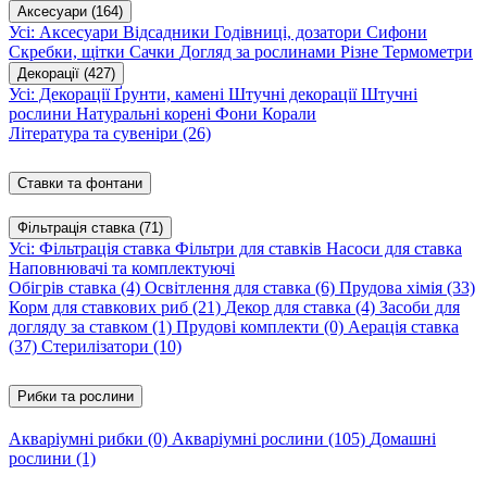
Аксесуари
(164)
Усі: Аксесуари
Відсадники
Годівниці, дозатори
Сифони
Скребки, щітки
Сачки
Догляд за рослинами
Різне
Термометри
Декорації
(427)
Усі: Декорації
Ґрунти, камені
Штучні декорації
Штучні
рослини
Натуральні корені
Фони
Корали
Література та сувеніри
(26)
Ставки та фонтани
Фільтрація ставка
(71)
Усі: Фільтрація ставка
Фільтри для ставків
Насоси для ставка
Наповнювачі та комплектуючі
Обігрів ставка
(4)
Освітлення для ставка
(6)
Прудова хімія
(33)
Корм для ставкових риб
(21)
Декор для ставка
(4)
Засоби для
догляду за ставком
(1)
Прудові комплекти
(0)
Аерація ставка
(37)
Стерилізатори
(10)
Рибки та рослини
Акваріумні рибки
(0)
Акваріумні рослини
(105)
Домашні
рослини
(1)