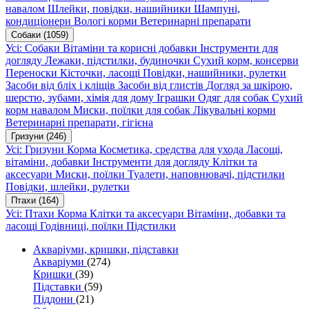
навалом
Шлейки, повідки, нашийники
Шампуні,
кондиціонери
Вологі корми
Ветеринарні препарати
Собаки
(1059)
Усі: Собаки
Вітаміни та корисні добавки
Інструменти для
догляду
Лежаки, підстилки, будиночки
Сухий корм, консерви
Переноски
Кісточки, ласощі
Повідки, нашийники, рулетки
Засоби від бліх і кліщів
Засоби від глистів
Догляд за шкірою,
шерстю, зубами, хімія для дому
Іграшки
Одяг для собак
Сухий
корм навалом
Миски, поїлки для собак
Лікувальні корми
Ветеринарні препарати, гігієна
Гризуни
(246)
Усі: Гризуни
Корма
Косметика, средства для ухода
Ласощі,
вітаміни, добавки
Інструменти для догляду
Клітки та
аксесуари
Миски, поїлки
Туалети, наповнювачі, підстилки
Повідки, шлейки, рулетки
Птахи
(164)
Усі: Птахи
Корма
Клітки та аксесуари
Вітаміни, добавки та
ласощі
Годівниці, поїлки
Підстилки
Акваріуми, кришки, підставки
Акваріуми
(274)
Кришки
(39)
Підставки
(59)
Піддони
(21)