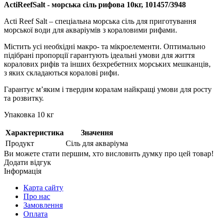
Acti
Reef
Salt
- морська сіль рифова 10кг, 101457/3948
Acti Reef Salt – спеціальна морська сіль для приготування
морської води для акваріумів з кораловими рифами.
Містить усі необхідні макро- та мікроелементи. Оптимально
підібрані пропорції гарантують ідеальні умови для життя
коралових рифів та інших безхребетних морських мешканців,
з яких складаються коралові рифи.
Гарантує м’яким і твердим коралам найкращі умови для росту
та розвитку.
Упаковка 10 кг
Характеристика
Значення
Продукт
Сіль для акваріума
Ви можете стати першим, хто висловить думку про цей товар!
Додати відгук
Інформація
Карта сайту
Про нас
Замовлення
Оплата