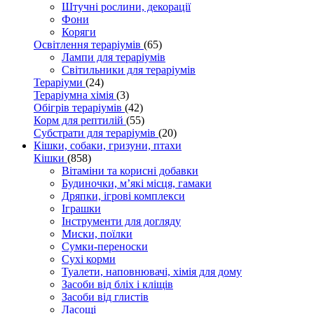
Штучні рослини, декорації
Фони
Коряги
Освітлення тераріумів
(65)
Лампи для тераріумів
Світильники для тераріумів
Тераріуми
(24)
Тераріумна хімія
(3)
Обігрів тераріумів
(42)
Корм для рептилій
(55)
Субстрати для тераріумів
(20)
Кішки, собаки, гризуни, птахи
Кішки
(858)
Вітаміни та корисні добавки
Будиночки, м’які місця, гамаки
Дряпки, ігрові комплекси
Іграшки
Інструменти для догляду
Миски, поїлки
Сумки-переноски
Сухі корми
Туалети, наповнювачі, хімія для дому
Засоби від бліх і кліщів
Засоби від глистів
Ласощі