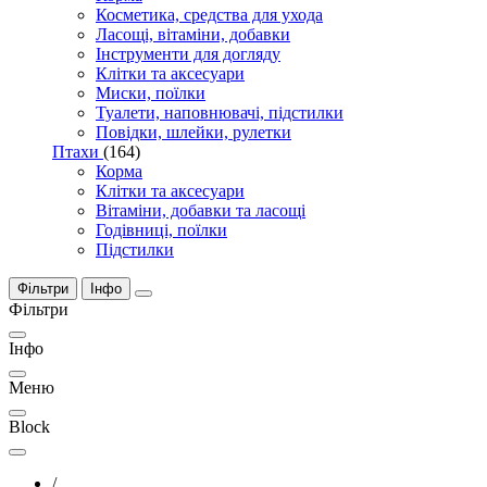
Косметика, средства для ухода
Ласощі, вітаміни, добавки
Інструменти для догляду
Клітки та аксесуари
Миски, поїлки
Туалети, наповнювачі, підстилки
Повідки, шлейки, рулетки
Птахи
(164)
Корма
Клітки та аксесуари
Вітаміни, добавки та ласощі
Годівниці, поїлки
Підстилки
Фільтри
Інфо
Фільтри
Інфо
Меню
Block
/