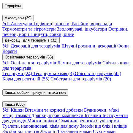
Тераріум
Аксесуари
(39)
Усі: Аксесуари
Годівниці, поїлки, басейни, водоспади
Термометри та гігрометри
Зволожувачі, інкубатори
Острівки,
печери, нори
Пінцети, совки, різне
Декорації для тераріумів
(32)
Усі: Декорації для тераріумів
Штучні рослини, декорації
Фони
Коряги
Освітлення тераріумів
(65)
Усі: Освітлення тераріумів
Лампи для тераріумів
Світильники
для тераріумів
Тераріуми
(24)
Тераріумна хімія
(3)
Обігрів тераріумів
(42)
Корм для рептилій
(55)
Субстрати для тераріумів
(20)
Кішки, собаки, гризуни, птахи
new
Кішки
(858)
Усі: Кішки
Вітаміни та корисні добавки
Будиночки, м’які
місця, гамаки
Дряпки, ігрові комплекси
Іграшки
Інструменти
для догляду
Миски, поїлки
Сумки-переноски
Сухі корми
Туалети, наповнювачі, хімія для дому
Засоби від бліх і кліщів
Засоби від глистів
Ласощі
Лікувальні корми
Сухі корми