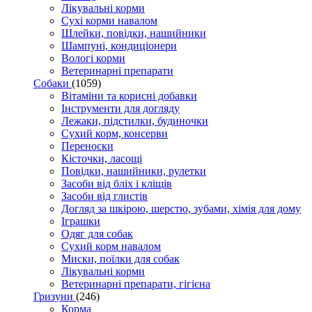
Лікувальні корми
Сухі корми навалом
Шлейки, повідки, нашийники
Шампуні, кондиціонери
Вологі корми
Ветеринарні препарати
Собаки
(1059)
Вітаміни та корисні добавки
Інструменти для догляду
Лежаки, підстилки, будиночки
Сухий корм, консерви
Переноски
Кісточки, ласощі
Повідки, нашийники, рулетки
Засоби від бліх і кліщів
Засоби від глистів
Догляд за шкірою, шерстю, зубами, хімія для дому
Іграшки
Одяг для собак
Сухий корм навалом
Миски, поїлки для собак
Лікувальні корми
Ветеринарні препарати, гігієна
Гризуни
(246)
Корма