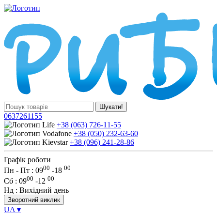
Шукати!
0637261155
+38 (063) 726-11-55
+38 (050) 232-63-60
+38 (096) 241-28-86
Графік роботи
00
00
Пн - Пт : 09
-
18
00
00
Сб
: 09
-
12
Нд
: Вихідний день
Зворотний виклик
UA
▾