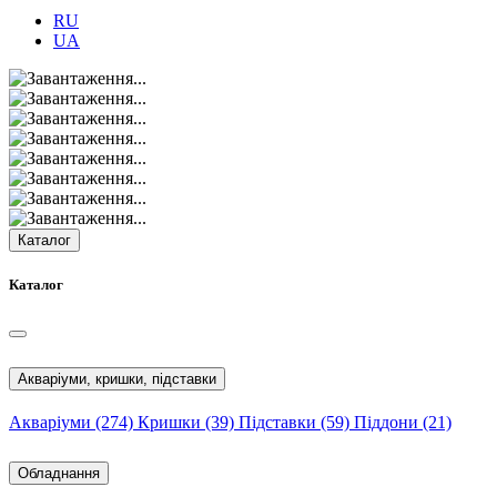
RU
UA
Каталог
Каталог
Акваріуми, кришки, підставки
Акваріуми
(274)
Кришки
(39)
Підставки
(59)
Піддони
(21)
Обладнання