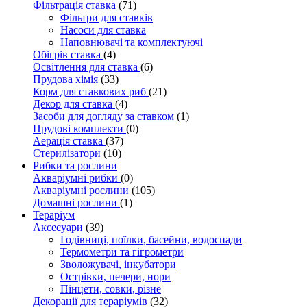
Фільтрація ставка
(71)
Фільтри для ставків
Насоси для ставка
Наповнювачі та комплектуючі
Обігрів ставка
(4)
Освітлення для ставка
(6)
Прудова хімія
(33)
Корм для ставкових риб
(21)
Декор для ставка
(4)
Засоби для догляду за ставком
(1)
Прудові комплекти
(0)
Аерація ставка
(37)
Стерилізатори
(10)
Рибки та рослини
Акваріумні рибки
(0)
Акваріумні рослини
(105)
Домашні рослини
(1)
Тераріум
Аксесуари
(39)
Годівниці, поїлки, басейни, водоспади
Термометри та гігрометри
Зволожувачі, інкубатори
Острівки, печери, нори
Пінцети, совки, різне
Декорації для тераріумів
(32)