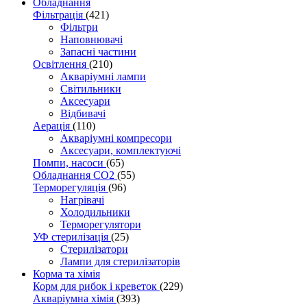
Обладнання
Фільтрація
(421)
Фільтри
Наповнювачі
Запасні частини
Освітлення
(210)
Акваріумні лампи
Світильники
Аксесуари
Відбивачі
Аерація
(110)
Акваріумні компресори
Аксесуари, комплектуючі
Помпи, насоси
(65)
Обладнання CO2
(55)
Терморегуляція
(96)
Нагрівачі
Холодильники
Терморегулятори
УФ стерилізація
(25)
Стерилізатори
Лампи для стерилізаторів
Корма та хімія
Корм для рибок і креветок
(229)
Акваріумна хімія
(393)