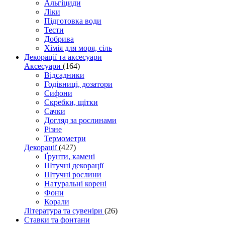
Альгіциди
Ліки
Підготовка води
Тести
Добрива
Хімія для моря, сіль
Декорації та аксесуари
Аксесуари
(164)
Відсадники
Годівниці, дозатори
Сифони
Скребки, щітки
Сачки
Догляд за рослинами
Різне
Термометри
Декорації
(427)
Ґрунти, камені
Штучні декорації
Штучні рослини
Натуральні корені
Фони
Корали
Література та сувеніри
(26)
Ставки та фонтани