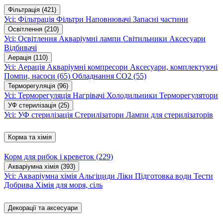
Фільтрація
(421)
Усі: Фільтрація
Фільтри
Наповнювачі
Запасні частини
Освітлення
(210)
Усі: Освітлення
Акваріумні лампи
Світильники
Аксесуари
Відбивачі
Аерація
(110)
Усі: Аерація
Акваріумні компресори
Аксесуари, комплектуючі
Помпи, насоси
(65)
Обладнання CO2
(55)
Терморегуляція
(96)
Усі: Терморегуляція
Нагрівачі
Холодильники
Терморегулятори
УФ стерилізація
(25)
Усі: УФ стерилізація
Стерилізатори
Лампи для стерилізаторів
Корма та хімія
Корм для рибок і креветок
(229)
Акваріумна хімія
(393)
Усі: Акваріумна хімія
Альгіциди
Ліки
Підготовка води
Тести
Добрива
Хімія для моря, сіль
Декорації та аксесуари