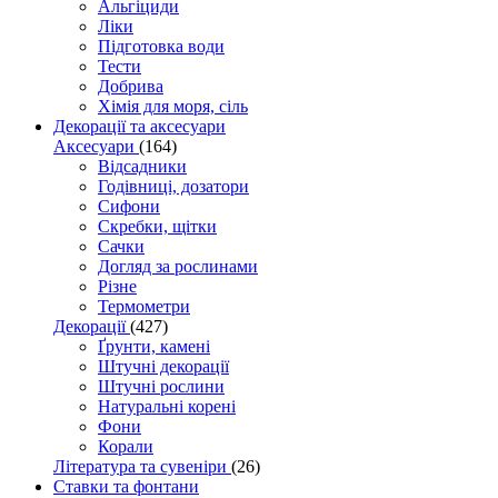
Альгіциди
Ліки
Підготовка води
Тести
Добрива
Хімія для моря, сіль
Декорації та аксесуари
Аксесуари
(164)
Відсадники
Годівниці, дозатори
Сифони
Скребки, щітки
Сачки
Догляд за рослинами
Різне
Термометри
Декорації
(427)
Ґрунти, камені
Штучні декорації
Штучні рослини
Натуральні корені
Фони
Корали
Література та сувеніри
(26)
Ставки та фонтани