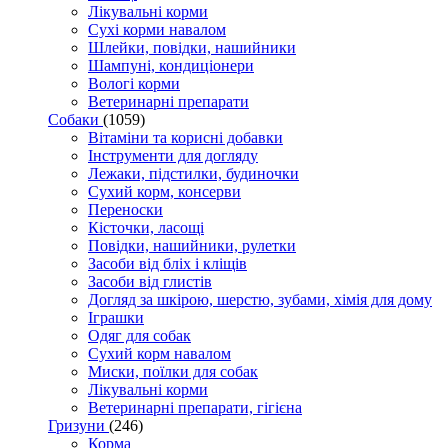
Лікувальні корми
Сухі корми навалом
Шлейки, повідки, нашийники
Шампуні, кондиціонери
Вологі корми
Ветеринарні препарати
Собаки
(1059)
Вітаміни та корисні добавки
Інструменти для догляду
Лежаки, підстилки, будиночки
Сухий корм, консерви
Переноски
Кісточки, ласощі
Повідки, нашийники, рулетки
Засоби від бліх і кліщів
Засоби від глистів
Догляд за шкірою, шерстю, зубами, хімія для дому
Іграшки
Одяг для собак
Сухий корм навалом
Миски, поїлки для собак
Лікувальні корми
Ветеринарні препарати, гігієна
Гризуни
(246)
Корма