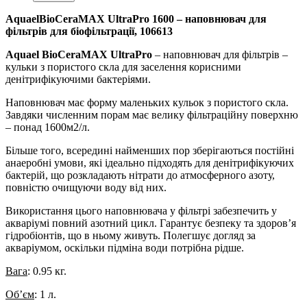
AquaelBioCeraMAX UltraPro 1600 – наповнювач для
фільтрів для біофільтрації, 106613
Aquael BioCeraMAX UltraPro
– наповнювач для фільтрів –
кульки з пористого скла для заселення корисними
денітрифікуючими бактеріями.
Наповнювач має форму маленьких кульок з пористого скла.
Завдяки численним порам має велику фільтраційну поверхню
– понад 1600м2/л.
Більше того, всередині найменших пор зберігаються постійні
анаеробні умови, які ідеально підходять для денітрифікуючих
бактерій, що розкладають нітрати до атмосферного азоту,
повністю очищуючи воду від них.
Використання цього наповнювача у фільтрі забезпечить у
акваріумі повний азотний цикл. Гарантує безпеку та здоров’я
гідробіонтів, що в ньому живуть. Полегшує догляд за
акваріумом, оскільки підміна води потрібна рідше.
Вага
: 0.95 кг.
Об’єм
: 1 л.