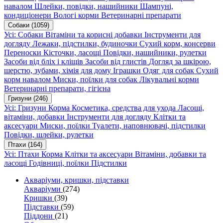
навалом
Шлейки, повідки, нашийники
Шампуні,
кондиціонери
Вологі корми
Ветеринарні препарати
Собаки
(1059)
Усі: Собаки
Вітаміни та корисні добавки
Інструменти для
догляду
Лежаки, підстилки, будиночки
Сухий корм, консерви
Переноски
Кісточки, ласощі
Повідки, нашийники, рулетки
Засоби від бліх і кліщів
Засоби від глистів
Догляд за шкірою,
шерстю, зубами, хімія для дому
Іграшки
Одяг для собак
Сухий
корм навалом
Миски, поїлки для собак
Лікувальні корми
Ветеринарні препарати, гігієна
Гризуни
(246)
Усі: Гризуни
Корма
Косметика, средства для ухода
Ласощі,
вітаміни, добавки
Інструменти для догляду
Клітки та
аксесуари
Миски, поїлки
Туалети, наповнювачі, підстилки
Повідки, шлейки, рулетки
Птахи
(164)
Усі: Птахи
Корма
Клітки та аксесуари
Вітаміни, добавки та
ласощі
Годівниці, поїлки
Підстилки
Акваріуми, кришки, підставки
Акваріуми
(274)
Кришки
(39)
Підставки
(59)
Піддони
(21)