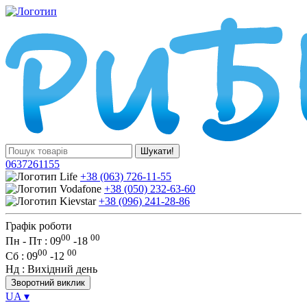
Шукати!
0637261155
+38 (063) 726-11-55
+38 (050) 232-63-60
+38 (096) 241-28-86
Графік роботи
00
00
Пн - Пт : 09
-
18
00
00
Сб
: 09
-
12
Нд
: Вихідний день
Зворотний виклик
UA
▾