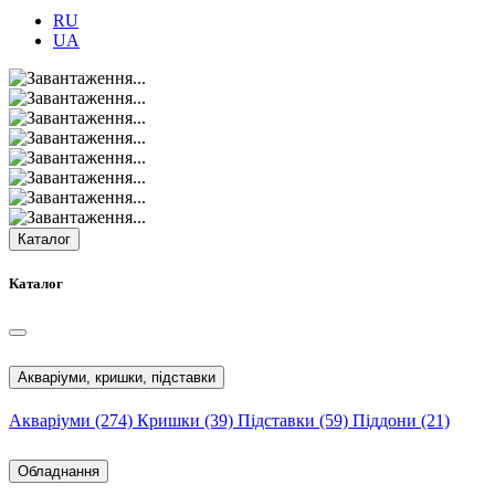
RU
UA
Каталог
Каталог
Акваріуми, кришки, підставки
Акваріуми
(274)
Кришки
(39)
Підставки
(59)
Піддони
(21)
Обладнання