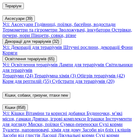
Тераріум
Аксесуари
(39)
Усі: Аксесуари
Годівниці, поїлки, басейни, водоспади
Термометри та гігрометри
Зволожувачі, інкубатори
Острівки,
печери, нори
Пінцети, совки, різне
Декорації для тераріумів
(32)
Усі: Декорації для тераріумів
Штучні рослини, декорації
Фони
Коряги
Освітлення тераріумів
(65)
Усі: Освітлення тераріумів
Лампи для тераріумів
Світильники
для тераріумів
Тераріуми
(24)
Тераріумна хімія
(3)
Обігрів тераріумів
(42)
Корм для рептилій
(55)
Субстрати для тераріумів
(20)
Кішки, собаки, гризуни, птахи
new
Кішки
(858)
Усі: Кішки
Вітаміни та корисні добавки
Будиночки, м’які
місця, гамаки
Дряпки, ігрові комплекси
Іграшки
Інструменти
для догляду
Миски, поїлки
Сумки-переноски
Сухі корми
Туалети, наповнювачі, хімія для дому
Засоби від бліх і кліщів
Засоби від глистів
Ласощі
Лікувальні корми
Сухі корми