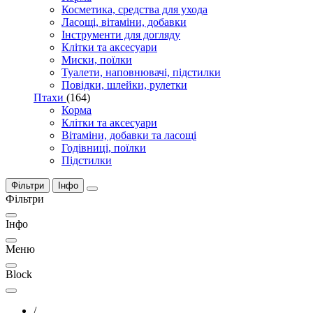
Косметика, средства для ухода
Ласощі, вітаміни, добавки
Інструменти для догляду
Клітки та аксесуари
Миски, поїлки
Туалети, наповнювачі, підстилки
Повідки, шлейки, рулетки
Птахи
(164)
Корма
Клітки та аксесуари
Вітаміни, добавки та ласощі
Годівниці, поїлки
Підстилки
Фільтри
Інфо
Фільтри
Інфо
Меню
Block
/