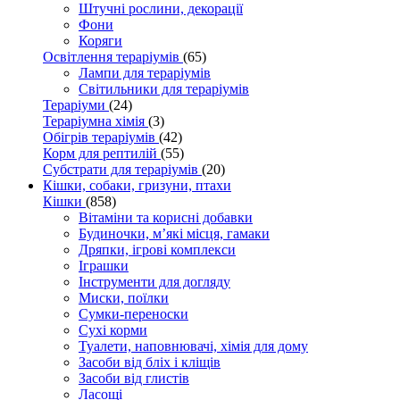
Штучні рослини, декорації
Фони
Коряги
Освітлення тераріумів
(65)
Лампи для тераріумів
Світильники для тераріумів
Тераріуми
(24)
Тераріумна хімія
(3)
Обігрів тераріумів
(42)
Корм для рептилій
(55)
Субстрати для тераріумів
(20)
Кішки, собаки, гризуни, птахи
Кішки
(858)
Вітаміни та корисні добавки
Будиночки, м’які місця, гамаки
Дряпки, ігрові комплекси
Іграшки
Інструменти для догляду
Миски, поїлки
Сумки-переноски
Сухі корми
Туалети, наповнювачі, хімія для дому
Засоби від бліх і кліщів
Засоби від глистів
Ласощі