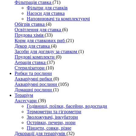
Фільтрація ставка
(71)
Фільтри для ставків
Насоси для ставка
Наповнювачі та комплектуючі
Обігрів ставка
(4)
Освітлення для ставка
(6)
Прудова хімія
(33)
Корм для ставкових риб
(21)
Декор для ставка
(4)
Засоби для догляду за ставком
(1)
Прудові комплекти
(0)
Аерація ставка
(37)
Стерилізатори
(10)
Рибки та рослини
Акваріумні рибки
(0)
Акваріумні рослини
(105)
Домашні рослини
(1)
Тераріум
Аксесуари
(39)
Годівниці, поїлки, басейни, водоспади
Термометри та гігрометри
Зволожувачі, інкубатори
Острівки, печери, нори
Пінцети, совки, різне
Декорації для тераріумів
(32)