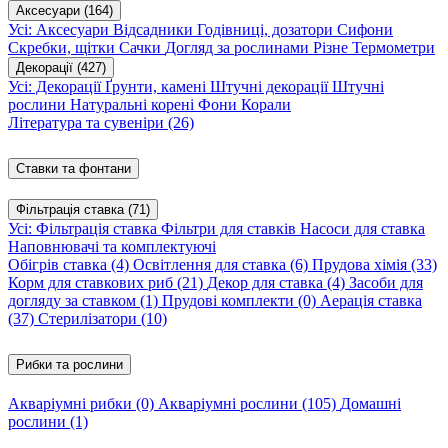
Аксесуари
(164)
Усі: Аксесуари
Відсадники
Годівниці, дозатори
Сифони
Скребки, щітки
Сачки
Догляд за рослинами
Різне
Термометри
Декорації
(427)
Усі: Декорації
Ґрунти, камені
Штучні декорації
Штучні
рослини
Натуральні корені
Фони
Корали
Література та сувеніри
(26)
Ставки та фонтани
Фільтрація ставка
(71)
Усі: Фільтрація ставка
Фільтри для ставків
Насоси для ставка
Наповнювачі та комплектуючі
Обігрів ставка
(4)
Освітлення для ставка
(6)
Прудова хімія
(33)
Корм для ставкових риб
(21)
Декор для ставка
(4)
Засоби для
догляду за ставком
(1)
Прудові комплекти
(0)
Аерація ставка
(37)
Стерилізатори
(10)
Рибки та рослини
Акваріумні рибки
(0)
Акваріумні рослини
(105)
Домашні
рослини
(1)