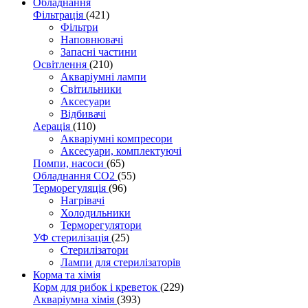
Обладнання
Фільтрація
(421)
Фільтри
Наповнювачі
Запасні частини
Освітлення
(210)
Акваріумні лампи
Світильники
Аксесуари
Відбивачі
Аерація
(110)
Акваріумні компресори
Аксесуари, комплектуючі
Помпи, насоси
(65)
Обладнання CO2
(55)
Терморегуляція
(96)
Нагрівачі
Холодильники
Терморегулятори
УФ стерилізація
(25)
Стерилізатори
Лампи для стерилізаторів
Корма та хімія
Корм для рибок і креветок
(229)
Акваріумна хімія
(393)