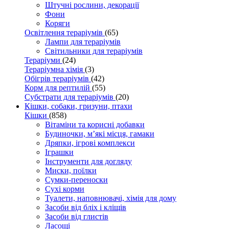
Штучні рослини, декорації
Фони
Коряги
Освітлення тераріумів
(65)
Лампи для тераріумів
Світильники для тераріумів
Тераріуми
(24)
Тераріумна хімія
(3)
Обігрів тераріумів
(42)
Корм для рептилій
(55)
Субстрати для тераріумів
(20)
Кішки, собаки, гризуни, птахи
Кішки
(858)
Вітаміни та корисні добавки
Будиночки, м’які місця, гамаки
Дряпки, ігрові комплекси
Іграшки
Інструменти для догляду
Миски, поїлки
Сумки-переноски
Сухі корми
Туалети, наповнювачі, хімія для дому
Засоби від бліх і кліщів
Засоби від глистів
Ласощі