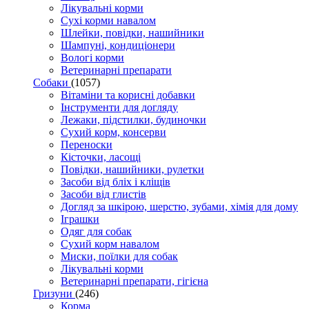
Лікувальні корми
Сухі корми навалом
Шлейки, повідки, нашийники
Шампуні, кондиціонери
Вологі корми
Ветеринарні препарати
Собаки
(1057)
Вітаміни та корисні добавки
Інструменти для догляду
Лежаки, підстилки, будиночки
Сухий корм, консерви
Переноски
Кісточки, ласощі
Повідки, нашийники, рулетки
Засоби від бліх і кліщів
Засоби від глистів
Догляд за шкірою, шерстю, зубами, хімія для дому
Іграшки
Одяг для собак
Сухий корм навалом
Миски, поїлки для собак
Лікувальні корми
Ветеринарні препарати, гігієна
Гризуни
(246)
Корма