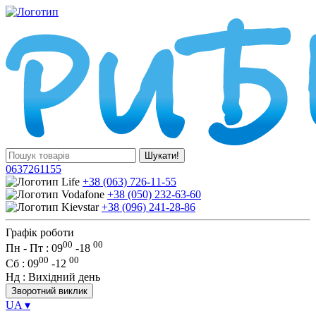
Шукати!
0637261155
+38 (063) 726-11-55
+38 (050) 232-63-60
+38 (096) 241-28-86
Графік роботи
00
00
Пн - Пт : 09
-
18
00
00
Сб
: 09
-
12
Нд
: Вихідний день
Зворотний виклик
UA
▾