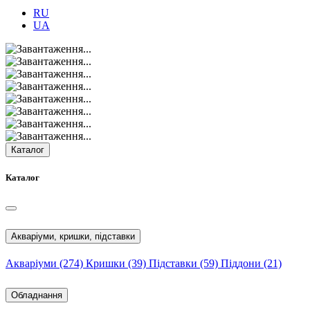
RU
UA
Каталог
Каталог
Акваріуми, кришки, підставки
Акваріуми
(274)
Кришки
(39)
Підставки
(59)
Піддони
(21)
Обладнання