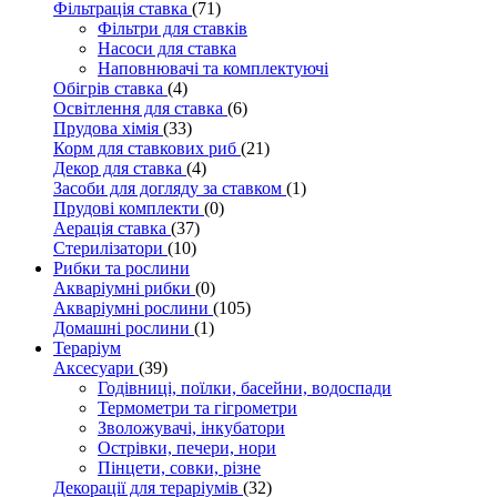
Фільтрація ставка
(71)
Фільтри для ставків
Насоси для ставка
Наповнювачі та комплектуючі
Обігрів ставка
(4)
Освітлення для ставка
(6)
Прудова хімія
(33)
Корм для ставкових риб
(21)
Декор для ставка
(4)
Засоби для догляду за ставком
(1)
Прудові комплекти
(0)
Аерація ставка
(37)
Стерилізатори
(10)
Рибки та рослини
Акваріумні рибки
(0)
Акваріумні рослини
(105)
Домашні рослини
(1)
Тераріум
Аксесуари
(39)
Годівниці, поїлки, басейни, водоспади
Термометри та гігрометри
Зволожувачі, інкубатори
Острівки, печери, нори
Пінцети, совки, різне
Декорації для тераріумів
(32)