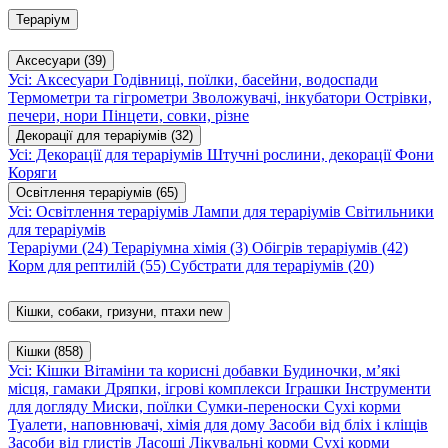
Тераріум
Аксесуари
(39)
Усі: Аксесуари
Годівниці, поїлки, басейни, водоспади
Термометри та гігрометри
Зволожувачі, інкубатори
Острівки,
печери, нори
Пінцети, совки, різне
Декорації для тераріумів
(32)
Усі: Декорації для тераріумів
Штучні рослини, декорації
Фони
Коряги
Освітлення тераріумів
(65)
Усі: Освітлення тераріумів
Лампи для тераріумів
Світильники
для тераріумів
Тераріуми
(24)
Тераріумна хімія
(3)
Обігрів тераріумів
(42)
Корм для рептилій
(55)
Субстрати для тераріумів
(20)
Кішки, собаки, гризуни, птахи
new
Кішки
(858)
Усі: Кішки
Вітаміни та корисні добавки
Будиночки, м’які
місця, гамаки
Дряпки, ігрові комплекси
Іграшки
Інструменти
для догляду
Миски, поїлки
Сумки-переноски
Сухі корми
Туалети, наповнювачі, хімія для дому
Засоби від бліх і кліщів
Засоби від глистів
Ласощі
Лікувальні корми
Сухі корми