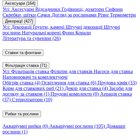
Аксесуари
(164)
Усі: Аксесуари
Відсадники
Годівниці, дозатори
Сифони
Скребки, щітки
Сачки
Догляд за рослинами
Різне
Термометри
Декорації
(427)
Усі: Декорації
Ґрунти, камені
Штучні декорації
Штучні
рослини
Натуральні корені
Фони
Корали
Література та сувеніри
(26)
Ставки та фонтани
Фільтрація ставка
(71)
Усі: Фільтрація ставка
Фільтри для ставків
Насоси для ставка
Наповнювачі та комплектуючі
Обігрів ставка
(4)
Освітлення для ставка
(6)
Прудова хімія
(33)
Корм для ставкових риб
(21)
Декор для ставка
(4)
Засоби для
догляду за ставком
(1)
Прудові комплекти
(0)
Аерація ставка
(37)
Стерилізатори
(10)
Рибки та рослини
Акваріумні рибки
(0)
Акваріумні рослини
(105)
Домашні
рослини
(1)