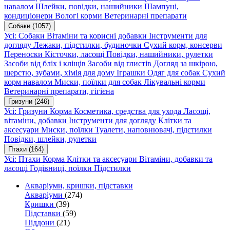
навалом
Шлейки, повідки, нашийники
Шампуні,
кондиціонери
Вологі корми
Ветеринарні препарати
Собаки
(1057)
Усі: Собаки
Вітаміни та корисні добавки
Інструменти для
догляду
Лежаки, підстилки, будиночки
Сухий корм, консерви
Переноски
Кісточки, ласощі
Повідки, нашийники, рулетки
Засоби від бліх і кліщів
Засоби від глистів
Догляд за шкірою,
шерстю, зубами, хімія для дому
Іграшки
Одяг для собак
Сухий
корм навалом
Миски, поїлки для собак
Лікувальні корми
Ветеринарні препарати, гігієна
Гризуни
(246)
Усі: Гризуни
Корма
Косметика, средства для ухода
Ласощі,
вітаміни, добавки
Інструменти для догляду
Клітки та
аксесуари
Миски, поїлки
Туалети, наповнювачі, підстилки
Повідки, шлейки, рулетки
Птахи
(164)
Усі: Птахи
Корма
Клітки та аксесуари
Вітаміни, добавки та
ласощі
Годівниці, поїлки
Підстилки
Акваріуми, кришки, підставки
Акваріуми
(274)
Кришки
(39)
Підставки
(59)
Піддони
(21)