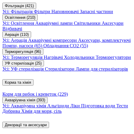
Фільтрація
(421)
Усі: Фільтрація
Фільтри
Наповнювачі
Запасні частини
Освітлення
(210)
Усі: Освітлення
Акваріумні лампи
Світильники
Аксесуари
Відбивачі
Аерація
(110)
Усі: Аерація
Акваріумні компресори
Аксесуари, комплектуючі
Помпи, насоси
(65)
Обладнання CO2
(55)
Терморегуляція
(96)
Усі: Терморегуляція
Нагрівачі
Холодильники
Терморегулятори
УФ стерилізація
(25)
Усі: УФ стерилізація
Стерилізатори
Лампи для стерилізаторів
Корма та хімія
Корм для рибок і креветок
(229)
Акваріумна хімія
(393)
Усі: Акваріумна хімія
Альгіциди
Ліки
Підготовка води
Тести
Добрива
Хімія для моря, сіль
Декорації та аксесуари