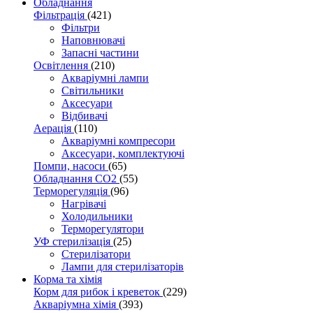
Обладнання
Фільтрація
(421)
Фільтри
Наповнювачі
Запасні частини
Освітлення
(210)
Акваріумні лампи
Світильники
Аксесуари
Відбивачі
Аерація
(110)
Акваріумні компресори
Аксесуари, комплектуючі
Помпи, насоси
(65)
Обладнання CO2
(55)
Терморегуляція
(96)
Нагрівачі
Холодильники
Терморегулятори
УФ стерилізація
(25)
Стерилізатори
Лампи для стерилізаторів
Корма та хімія
Корм для рибок і креветок
(229)
Акваріумна хімія
(393)