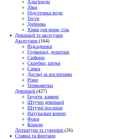
Альгіциди
Ліки
Підготовка води
Тести
Добрива
Хімія для моря, сіль
Декорації та аксесуари
Аксесуари
(164)
Відсадники
Годівниці, дозатори
Сифони
Скребки, щітки
Сачки
Догляд за рослинами
Різне
Термометри
Декорації
(427)
Ґрунти, камені
Штучні декорації
Штучні рослини
Натуральні корені
Фони
Корали
Література та сувеніри
(26)
Ставки та фонтани