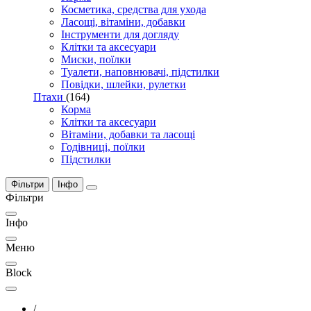
Косметика, средства для ухода
Ласощі, вітаміни, добавки
Інструменти для догляду
Клітки та аксесуари
Миски, поїлки
Туалети, наповнювачі, підстилки
Повідки, шлейки, рулетки
Птахи
(164)
Корма
Клітки та аксесуари
Вітаміни, добавки та ласощі
Годівниці, поїлки
Підстилки
Фільтри
Інфо
Фільтри
Інфо
Меню
Block
/