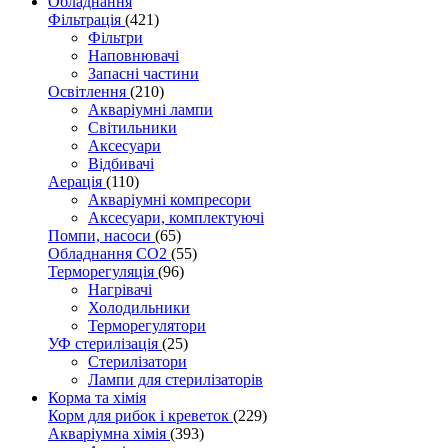
Обладнання
Фільтрація
(421)
Фільтри
Наповнювачі
Запасні частини
Освітлення
(210)
Акваріумні лампи
Світильники
Аксесуари
Відбивачі
Аерація
(110)
Акваріумні компресори
Аксесуари, комплектуючі
Помпи, насоси
(65)
Обладнання CO2
(55)
Терморегуляція
(96)
Нагрівачі
Холодильники
Терморегулятори
УФ стерилізація
(25)
Стерилізатори
Лампи для стерилізаторів
Корма та хімія
Корм для рибок і креветок
(229)
Акваріумна хімія
(393)