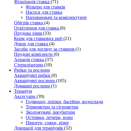
Фільтрація ставка
(71)
Фільтри для ставків
Насоси для ставка
Наповнювачі та комплектуючі
Обігрів ставка
(4)
Освітлення для ставка
(6)
Прудова хімія
(33)
Корм для ставкових риб
(21)
Декор для ставка
(4)
Засоби для догляду за ставком
(1)
Прудові комплекти
(0)
Аерація ставка
(37)
Стерилізатори
(10)
Рибки та рослини
Акваріумні рибки
(0)
Акваріумні рослини
(105)
Домашні рослини
(1)
Тераріум
Аксесуари
(39)
Годівниці, поїлки, басейни, водоспади
Термометри та гігрометри
Зволожувачі, інкубатори
Острівки, печери, нори
Пінцети, совки, різне
Декорації для тераріумів
(32)