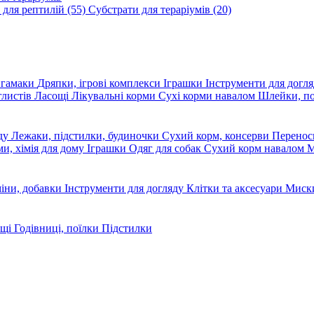
 для рептилій
(55)
Субстрати для тераріумів
(20)
, гамаки
Дряпки, ігрові комплекси
Іграшки
Інструменти для догл
глистів
Ласощі
Лікувальні корми
Сухі корми навалом
Шлейки, п
яду
Лежаки, підстилки, будиночки
Сухий корм, консерви
Перено
ми, хімія для дому
Іграшки
Одяг для собак
Сухий корм навалом
М
міни, добавки
Інструменти для догляду
Клітки та аксесуари
Миски
ощі
Годівниці, поїлки
Підстилки