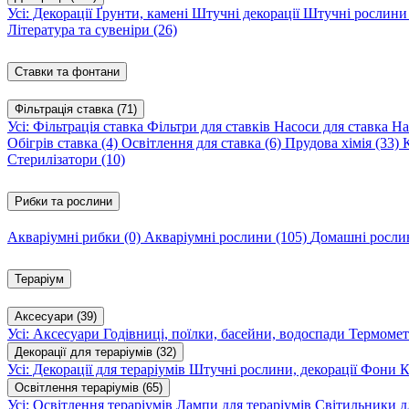
Усі: Декорації
Ґрунти, камені
Штучні декорації
Штучні рослин
Література та сувеніри
(26)
Ставки та фонтани
Фільтрація ставка
(71)
Усі: Фільтрація ставка
Фільтри для ставків
Насоси для ставка
На
Обігрів ставка
(4)
Освітлення для ставка
(6)
Прудова хімія
(33)
Стерилізатори
(10)
Рибки та рослини
Акваріумні рибки
(0)
Акваріумні рослини
(105)
Домашні росл
Тераріум
Аксесуари
(39)
Усі: Аксесуари
Годівниці, поїлки, басейни, водоспади
Термомет
Декорації для тераріумів
(32)
Усі: Декорації для тераріумів
Штучні рослини, декорації
Фони
К
Освітлення тераріумів
(65)
Усі: Освітлення тераріумів
Лампи для тераріумів
Світильники дл