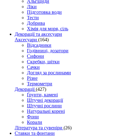
Альгіциди
Ліки
Підготовка води
Тести
Добрива
Хімія для моря, сіль
Декорації та аксесуари
Аксесуари
(164)
Відсадники
Годівниці, дозатори
Сифони
Скребки, щітки
Сачки
Догляд за рослинами
Різне
Термометри
Декорації
(427)
Ґрунти, камені
Штучні декорації
Штучні рослини
Натуральні корені
Фони
Корали
Література та сувеніри
(26)
Ставки та фонтани