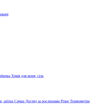
ивачі
обрива
Хімія для моря, сіль
и, щітки
Сачки
Догляд за рослинами
Різне
Термометри