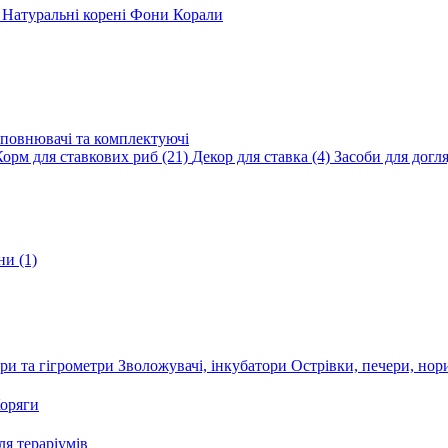
и
Натуральні корені
Фони
Корали
повнювачі та комплектуючі
Корм для ставкових риб
(21)
Декор для ставка
(4)
Засоби для догл
ини
(1)
ри та гігрометри
Зволожувачі, інкубатори
Острівки, печери, но
оряги
я тераріумів