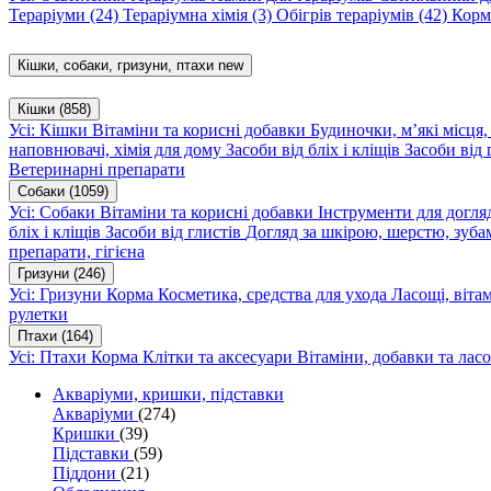
Тераріуми
(24)
Тераріумна хімія
(3)
Обігрів тераріумів
(42)
Корм
Кішки, собаки, гризуни, птахи
new
Кішки
(858)
Усі: Кішки
Вітаміни та корисні добавки
Будиночки, м’які місця
наповнювачі, хімія для дому
Засоби від бліх і кліщів
Засоби від 
Ветеринарні препарати
Собаки
(1059)
Усі: Собаки
Вітаміни та корисні добавки
Інструменти для догл
бліх і кліщів
Засоби від глистів
Догляд за шкірою, шерстю, зуба
препарати, гігієна
Гризуни
(246)
Усі: Гризуни
Корма
Косметика, средства для ухода
Ласощі, віта
рулетки
Птахи
(164)
Усі: Птахи
Корма
Клітки та аксесуари
Вітаміни, добавки та лас
Акваріуми, кришки, підставки
Акваріуми
(274)
Кришки
(39)
Підставки
(59)
Піддони
(21)