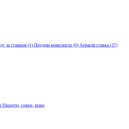
яду за ставком
(1)
Прудові комплекти
(0)
Аерація ставка
(37)
ри
Пінцети, совки, різне