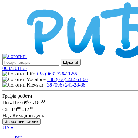
Шукати!
0637261155
+38 (063) 726-11-55
+38 (050) 232-63-60
+38 (096) 241-28-86
Графік роботи
00
00
Пн - Пт : 09
-
18
00
00
Сб
: 09
-
12
Нд
: Вихідний день
Зворотний виклик
UA
▾