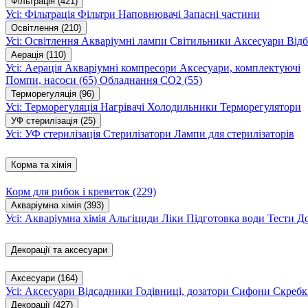
Фільтрація
(421)
Усі: Фільтрація
Фільтри
Наповнювачі
Запасні частини
Освітлення
(210)
Усі: Освітлення
Акваріумні лампи
Світильники
Аксесуари
Відб
Аерація
(110)
Усі: Аерація
Акваріумні компресори
Аксесуари, комплектуючі
Помпи, насоси
(65)
Обладнання CO2
(55)
Терморегуляція
(96)
Усі: Терморегуляція
Нагрівачі
Холодильники
Терморегулятори
УФ стерилізація
(25)
Усі: УФ стерилізація
Стерилізатори
Лампи для стерилізаторів
Корма та хімія
Корм для рибок і креветок
(229)
Акваріумна хімія
(393)
Усі: Акваріумна хімія
Альгіциди
Ліки
Підготовка води
Тести
Д
Декорації та аксесуари
Аксесуари
(164)
Усі: Аксесуари
Відсадники
Годівниці, дозатори
Сифони
Скребк
Декорації
(427)