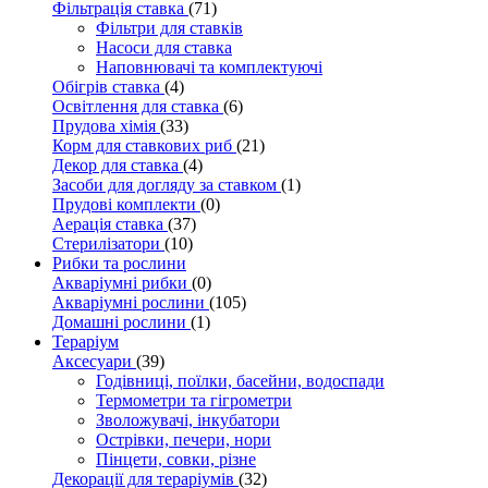
Фільтрація ставка
(71)
Фільтри для ставків
Насоси для ставка
Наповнювачі та комплектуючі
Обігрів ставка
(4)
Освітлення для ставка
(6)
Прудова хімія
(33)
Корм для ставкових риб
(21)
Декор для ставка
(4)
Засоби для догляду за ставком
(1)
Прудові комплекти
(0)
Аерація ставка
(37)
Стерилізатори
(10)
Рибки та рослини
Акваріумні рибки
(0)
Акваріумні рослини
(105)
Домашні рослини
(1)
Тераріум
Аксесуари
(39)
Годівниці, поїлки, басейни, водоспади
Термометри та гігрометри
Зволожувачі, інкубатори
Острівки, печери, нори
Пінцети, совки, різне
Декорації для тераріумів
(32)