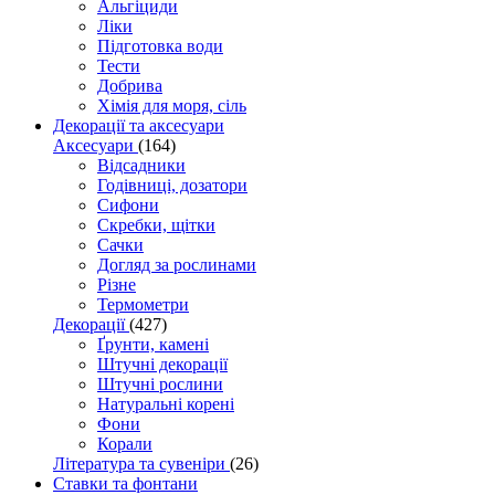
Альгіциди
Ліки
Підготовка води
Тести
Добрива
Хімія для моря, сіль
Декорації та аксесуари
Аксесуари
(164)
Відсадники
Годівниці, дозатори
Сифони
Скребки, щітки
Сачки
Догляд за рослинами
Різне
Термометри
Декорації
(427)
Ґрунти, камені
Штучні декорації
Штучні рослини
Натуральні корені
Фони
Корали
Література та сувеніри
(26)
Ставки та фонтани