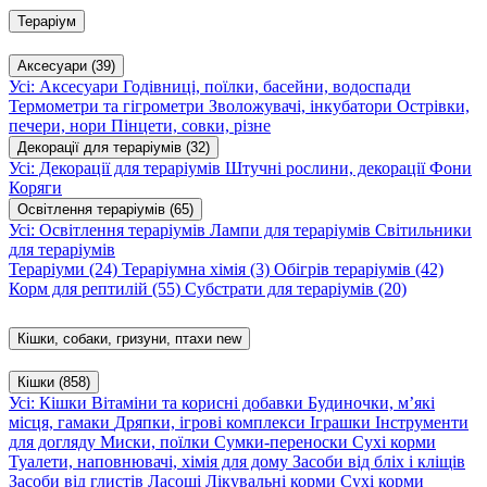
Тераріум
Аксесуари
(39)
Усі: Аксесуари
Годівниці, поїлки, басейни, водоспади
Термометри та гігрометри
Зволожувачі, інкубатори
Острівки,
печери, нори
Пінцети, совки, різне
Декорації для тераріумів
(32)
Усі: Декорації для тераріумів
Штучні рослини, декорації
Фони
Коряги
Освітлення тераріумів
(65)
Усі: Освітлення тераріумів
Лампи для тераріумів
Світильники
для тераріумів
Тераріуми
(24)
Тераріумна хімія
(3)
Обігрів тераріумів
(42)
Корм для рептилій
(55)
Субстрати для тераріумів
(20)
Кішки, собаки, гризуни, птахи
new
Кішки
(858)
Усі: Кішки
Вітаміни та корисні добавки
Будиночки, м’які
місця, гамаки
Дряпки, ігрові комплекси
Іграшки
Інструменти
для догляду
Миски, поїлки
Сумки-переноски
Сухі корми
Туалети, наповнювачі, хімія для дому
Засоби від бліх і кліщів
Засоби від глистів
Ласощі
Лікувальні корми
Сухі корми