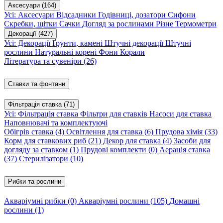
Аксесуари
(164)
Усі: Аксесуари
Відсадники
Годівниці, дозатори
Сифони
Скребки, щітки
Сачки
Догляд за рослинами
Різне
Термометри
Декорації
(427)
Усі: Декорації
Ґрунти, камені
Штучні декорації
Штучні
рослини
Натуральні корені
Фони
Корали
Література та сувеніри
(26)
Ставки та фонтани
Фільтрація ставка
(71)
Усі: Фільтрація ставка
Фільтри для ставків
Насоси для ставка
Наповнювачі та комплектуючі
Обігрів ставка
(4)
Освітлення для ставка
(6)
Прудова хімія
(33)
Корм для ставкових риб
(21)
Декор для ставка
(4)
Засоби для
догляду за ставком
(1)
Прудові комплекти
(0)
Аерація ставка
(37)
Стерилізатори
(10)
Рибки та рослини
Акваріумні рибки
(0)
Акваріумні рослини
(105)
Домашні
рослини
(1)