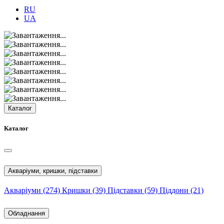
RU
UA
Каталог
Каталог
Акваріуми, кришки, підставки
Акваріуми
(274)
Кришки
(39)
Підставки
(59)
Піддони
(21)
Обладнання