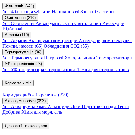
Фільтрація
(421)
Усі: Фільтрація
Фільтри
Наповнювачі
Запасні частини
Освітлення
(210)
Усі: Освітлення
Акваріумні лампи
Світильники
Аксесуари
Відбивачі
Аерація
(110)
Усі: Аерація
Акваріумні компресори
Аксесуари, комплектуючі
Помпи, насоси
(65)
Обладнання CO2
(55)
Терморегуляція
(96)
Усі: Терморегуляція
Нагрівачі
Холодильники
Терморегулятори
УФ стерилізація
(25)
Усі: УФ стерилізація
Стерилізатори
Лампи для стерилізаторів
Корма та хімія
Корм для рибок і креветок
(229)
Акваріумна хімія
(393)
Усі: Акваріумна хімія
Альгіциди
Ліки
Підготовка води
Тести
Добрива
Хімія для моря, сіль
Декорації та аксесуари