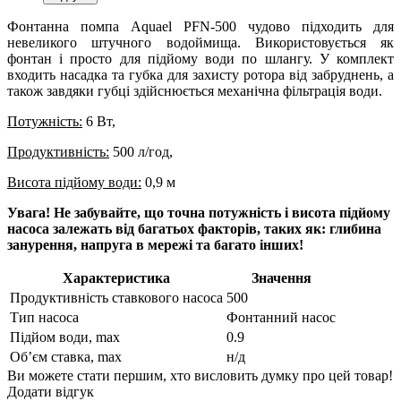
Фонтанна помпа Aquael PFN-500 чудово підходить для
невеликого штучного водоймища. Використовується як
фонтан і просто для підйому води по шлангу. У комплект
входить насадка та губка для захисту ротора від забруднень, а
також завдяки губці здійснюється механічна фільтрація води.
Потужність:
6 Вт,
Продуктивність:
500 л/год,
Висота підйому води:
0,9 м
Увага! Не забувайте, що точна потужність і висота підйому
насоса залежать від багатьох факторів, таких як: глибина
занурення, напруга в мережі та багато інших!
Характеристика
Значення
Продуктивність ставкового насоса
500
Тип насоса
Фонтанний насос
Підйом води, max
0.9
Об’єм ставка, max
н/д
Ви можете стати першим, хто висловить думку про цей товар!
Додати відгук