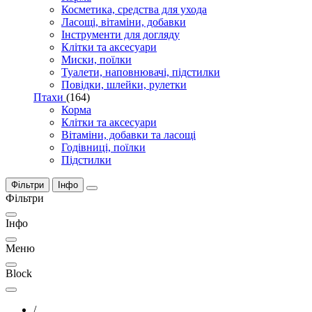
Косметика, средства для ухода
Ласощі, вітаміни, добавки
Інструменти для догляду
Клітки та аксесуари
Миски, поїлки
Туалети, наповнювачі, підстилки
Повідки, шлейки, рулетки
Птахи
(164)
Корма
Клітки та аксесуари
Вітаміни, добавки та ласощі
Годівниці, поїлки
Підстилки
Фільтри
Інфо
Фільтри
Інфо
Меню
Block
/