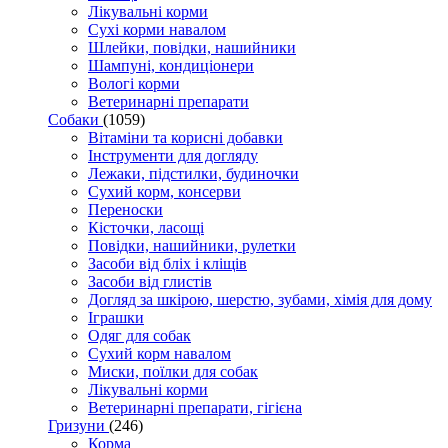
Лікувальні корми
Сухі корми навалом
Шлейки, повідки, нашийники
Шампуні, кондиціонери
Вологі корми
Ветеринарні препарати
Собаки
(1059)
Вітаміни та корисні добавки
Інструменти для догляду
Лежаки, підстилки, будиночки
Сухий корм, консерви
Переноски
Кісточки, ласощі
Повідки, нашийники, рулетки
Засоби від бліх і кліщів
Засоби від глистів
Догляд за шкірою, шерстю, зубами, хімія для дому
Іграшки
Одяг для собак
Сухий корм навалом
Миски, поїлки для собак
Лікувальні корми
Ветеринарні препарати, гігієна
Гризуни
(246)
Корма