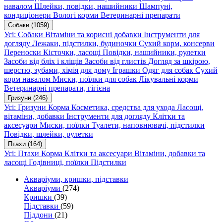
навалом
Шлейки, повідки, нашийники
Шампуні,
кондиціонери
Вологі корми
Ветеринарні препарати
Собаки
(1059)
Усі: Собаки
Вітаміни та корисні добавки
Інструменти для
догляду
Лежаки, підстилки, будиночки
Сухий корм, консерви
Переноски
Кісточки, ласощі
Повідки, нашийники, рулетки
Засоби від бліх і кліщів
Засоби від глистів
Догляд за шкірою,
шерстю, зубами, хімія для дому
Іграшки
Одяг для собак
Сухий
корм навалом
Миски, поїлки для собак
Лікувальні корми
Ветеринарні препарати, гігієна
Гризуни
(246)
Усі: Гризуни
Корма
Косметика, средства для ухода
Ласощі,
вітаміни, добавки
Інструменти для догляду
Клітки та
аксесуари
Миски, поїлки
Туалети, наповнювачі, підстилки
Повідки, шлейки, рулетки
Птахи
(164)
Усі: Птахи
Корма
Клітки та аксесуари
Вітаміни, добавки та
ласощі
Годівниці, поїлки
Підстилки
Акваріуми, кришки, підставки
Акваріуми
(274)
Кришки
(39)
Підставки
(59)
Піддони
(21)