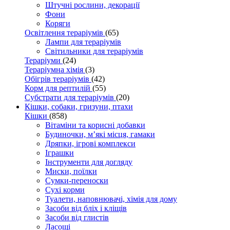
Штучні рослини, декорації
Фони
Коряги
Освітлення тераріумів
(65)
Лампи для тераріумів
Світильники для тераріумів
Тераріуми
(24)
Тераріумна хімія
(3)
Обігрів тераріумів
(42)
Корм для рептилій
(55)
Субстрати для тераріумів
(20)
Кішки, собаки, гризуни, птахи
Кішки
(858)
Вітаміни та корисні добавки
Будиночки, м’які місця, гамаки
Дряпки, ігрові комплекси
Іграшки
Інструменти для догляду
Миски, поїлки
Сумки-переноски
Сухі корми
Туалети, наповнювачі, хімія для дому
Засоби від бліх і кліщів
Засоби від глистів
Ласощі