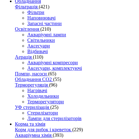
Обладнання
Фільтрація
(421)
Фільтри
Наповнювачі
Запасні частини
Освітлення
(210)
Акваріумні лампи
Світильники
Аксесуари
Відбивачі
Аерація
(110)
Акваріумні компресори
Аксесуари, комплектуючі
Помпи, насоси
(65)
Обладнання CO2
(55)
Терморегуляція
(96)
Нагрівачі
Холодильники
Терморегулятори
УФ стерилізація
(25)
Стерилізатори
Лампи для стерилізаторів
Корма та хімія
Корм для рибок і креветок
(229)
Акваріумна хімія
(393)