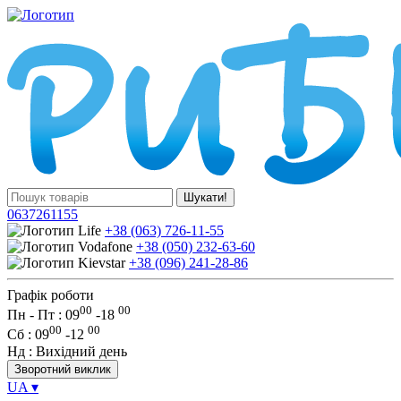
Шукати!
0637261155
+38 (063) 726-11-55
+38 (050) 232-63-60
+38 (096) 241-28-86
Графік роботи
00
00
Пн - Пт : 09
-
18
00
00
Сб
: 09
-
12
Нд
: Вихідний день
Зворотний виклик
UA
▾