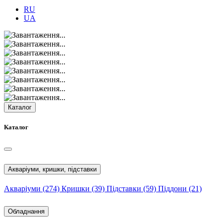
RU
UA
Каталог
Каталог
Акваріуми, кришки, підставки
Акваріуми
(274)
Кришки
(39)
Підставки
(59)
Піддони
(21)
Обладнання