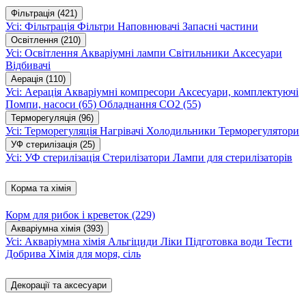
Фільтрація
(421)
Усі: Фільтрація
Фільтри
Наповнювачі
Запасні частини
Освітлення
(210)
Усі: Освітлення
Акваріумні лампи
Світильники
Аксесуари
Відбивачі
Аерація
(110)
Усі: Аерація
Акваріумні компресори
Аксесуари, комплектуючі
Помпи, насоси
(65)
Обладнання CO2
(55)
Терморегуляція
(96)
Усі: Терморегуляція
Нагрівачі
Холодильники
Терморегулятори
УФ стерилізація
(25)
Усі: УФ стерилізація
Стерилізатори
Лампи для стерилізаторів
Корма та хімія
Корм для рибок і креветок
(229)
Акваріумна хімія
(393)
Усі: Акваріумна хімія
Альгіциди
Ліки
Підготовка води
Тести
Добрива
Хімія для моря, сіль
Декорації та аксесуари