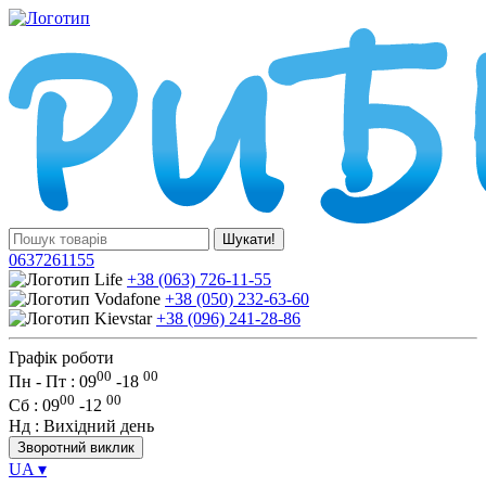
Шукати!
0637261155
+38 (063) 726-11-55
+38 (050) 232-63-60
+38 (096) 241-28-86
Графік роботи
00
00
Пн - Пт : 09
-
18
00
00
Сб
: 09
-
12
Нд
: Вихідний день
Зворотний виклик
UA
▾