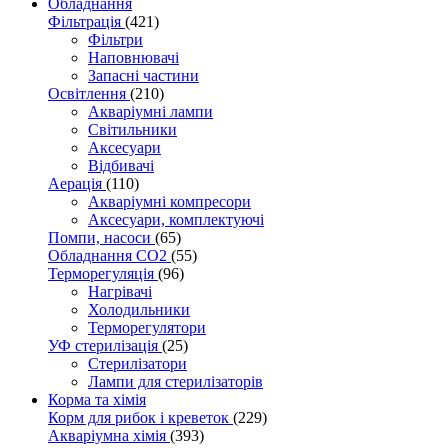
Обладнання
Фільтрація
(421)
Фільтри
Наповнювачі
Запасні частини
Освітлення
(210)
Акваріумні лампи
Світильники
Аксесуари
Відбивачі
Аерація
(110)
Акваріумні компресори
Аксесуари, комплектуючі
Помпи, насоси
(65)
Обладнання CO2
(55)
Терморегуляція
(96)
Нагрівачі
Холодильники
Терморегулятори
УФ стерилізація
(25)
Стерилізатори
Лампи для стерилізаторів
Корма та хімія
Корм для рибок і креветок
(229)
Акваріумна хімія
(393)