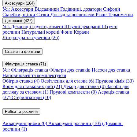
Аксесуари
(164)
Усі: Аксесуари
Відсадники
Годівниці, дозатори
Сифони
Скребки, щітки
Сачки
Догляд за рослинами
Різне
Термометри
Декорації
(427)
Усі: Декорації
Ґрунти, камені
Штучні декорації
Штучні
рослини
Натуральні корені
Фони
Корали
Література та сувеніри
(26)
Ставки та фонтани
Фільтрація ставка
(71)
Усі: Фільтрація ставка
Фільтри для ставків
Насоси для ставка
Наповнювачі та комплектуючі
Обігрів ставка
(4)
Освітлення для ставка
(6)
Прудова хімія
(33)
Корм для ставкових риб
(21)
Декор для ставка
(4)
Засоби для
догляду за ставком
(1)
Прудові комплекти
(0)
Аерація ставка
(37)
Стерилізатори
(10)
Рибки та рослини
Акваріумні рибки
(0)
Акваріумні рослини
(105)
Домашні
рослини
(1)