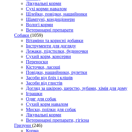
Лікувальні корми
Сухі корми навалом
Шлейки, повідки, нашийники
Шампуні, кондиціонери
Вологі корми
Ветеринарні препарати
Собаки
(1059)
Вітаміни та корисні добавки
Інструменти для догляду
Лежаки, підстилки, будиночки
Сухий корм, консерви
Переноски
Кісточки, ласощі
Повідки, нашийники, рулетки
Засоби від бліх і кліщів
Засоби від глистів
Догляд за шкірою, шерстю, зубами, хімія для дому
Іграшки
Одяг для собак
Сухий корм навалом
Миски, поїлки для собак
Лікувальні корми
Ветеринарні препарати, гігієна
Гризуни
(246)
Корма