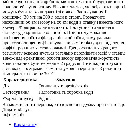
забезпечує злипання дрібних завислих часток бруду, глини та
водоростей з утворенням більших часток, які осідають на дно і
можуть бути легко видалені зі ставка. Застосування 1
кришечка (30 мл) на 300 л води в ставку. Розрахуйте
необхідний об’єм засобу на об’єм води в ставку і внесіть його
ввечері. Фільтрацію не вимикати. Наступного дня вода в
ставку буде кришталево чистою. При цьому можливо
погіршення роботи фільтра після обробки, тому радимо
провести очищення фільтрувального матеріалу для видалення
відфільтрованих часток каламуті. Для досягнення кращого
результату рекомендується ретельно перемішати засіб у ставку.
Також для ефективної роботи засобу карбонатна жорсткість
води повинна бути не менше 2 градусів. Не використовувати
в ставках з осетрами Термін та умови зберігання: 3 роки при
температурі не вище 30 °С
Характеристика
Значення
Дія
Очищення та дезінфекція
Застосування
Підготовка та обробка води
Форма випуску
Рідина
Ви можете стати першим, хто висловить думку про цей товар!
Додати відгук
Інформація
Карта сайту