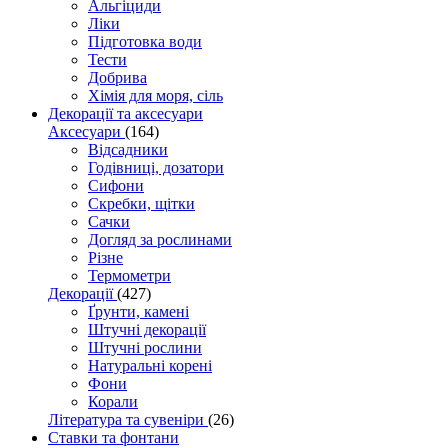
Альгіциди
Ліки
Підготовка води
Тести
Добрива
Хімія для моря, сіль
Декорації та аксесуари
Аксесуари
(164)
Відсадники
Годівниці, дозатори
Сифони
Скребки, щітки
Сачки
Догляд за рослинами
Різне
Термометри
Декорації
(427)
Ґрунти, камені
Штучні декорації
Штучні рослини
Натуральні корені
Фони
Корали
Література та сувеніри
(26)
Ставки та фонтани