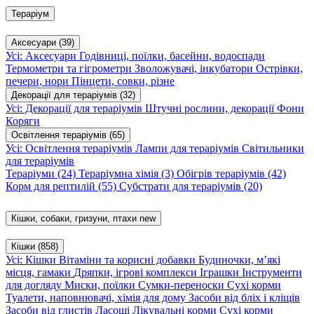
Тераріум
Аксесуари
(39)
Усі: Аксесуари
Годівниці, поїлки, басейни, водоспади
Термометри та гігрометри
Зволожувачі, інкубатори
Острівки,
печери, нори
Пінцети, совки, різне
Декорації для тераріумів
(32)
Усі: Декорації для тераріумів
Штучні рослини, декорації
Фони
Коряги
Освітлення тераріумів
(65)
Усі: Освітлення тераріумів
Лампи для тераріумів
Світильники
для тераріумів
Тераріуми
(24)
Тераріумна хімія
(3)
Обігрів тераріумів
(42)
Корм для рептилій
(55)
Субстрати для тераріумів
(20)
Кішки, собаки, гризуни, птахи
new
Кішки
(858)
Усі: Кішки
Вітаміни та корисні добавки
Будиночки, м’які
місця, гамаки
Дряпки, ігрові комплекси
Іграшки
Інструменти
для догляду
Миски, поїлки
Сумки-переноски
Сухі корми
Туалети, наповнювачі, хімія для дому
Засоби від бліх і кліщів
Засоби від глистів
Ласощі
Лікувальні корми
Сухі корми