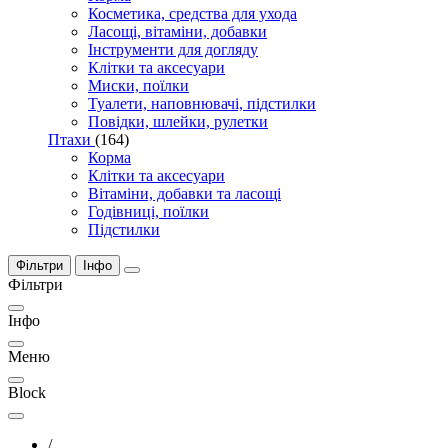
Косметика, средства для ухода
Ласощі, вітаміни, добавки
Інструменти для догляду
Клітки та аксесуари
Миски, поїлки
Туалети, наповнювачі, підстилки
Повідки, шлейки, рулетки
Птахи
(164)
Корма
Клітки та аксесуари
Вітаміни, добавки та ласощі
Годівниці, поїлки
Підстилки
Фільтри
Інфо
Фільтри
Інфо
Меню
Block
/