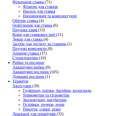
Фільтрація ставка
(71)
Фільтри для ставків
Насоси для ставка
Наповнювачі та комплектуючі
Обігрів ставка
(4)
Освітлення для ставка
(6)
Прудова хімія
(33)
Корм для ставкових риб
(21)
Декор для ставка
(4)
Засоби для догляду за ставком
(1)
Прудові комплекти
(0)
Аерація ставка
(37)
Стерилізатори
(10)
Рибки та рослини
Акваріумні рибки
(0)
Акваріумні рослини
(105)
Домашні рослини
(1)
Тераріум
Аксесуари
(39)
Годівниці, поїлки, басейни, водоспади
Термометри та гігрометри
Зволожувачі, інкубатори
Острівки, печери, нори
Пінцети, совки, різне
Декорації для тераріумів
(32)