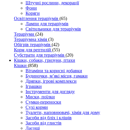
Штучні рослини, декорації
Фони
Коряги
Освітлення тераріумів
(65)
Лампи для тераріумів
Світильники для тераріумів
Тераріуми
(24)
Тераріумна хімія
(3)
Обігрів тераріумів
(42)
Корм для рептилій
(55)
Субстрати для тераріумів
(20)
Кішки, собаки, гризуни, птахи
Кішки
(858)
Вітаміни та корисні добавки
Будиночки, м’які місця, гамаки
Дряпки, ігрові комплекси
Іграшки
Інструменти для догляду
Миски, поїлки
Сумки-переноски
Сухі корми
Туалети, наповнювачі, хімія для дому
Засоби від бліх і кліщів
Засоби від глистів
Ласощі