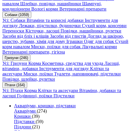
навалом
Шлейки, повідки, нашийники
Шампуні,
кондиціонери
Вологі корми
Ветеринарні препарати
Собаки
(1059)
Усі: Собаки
Вітаміни та корисні добавки
Інструменти для
догляду
Лежаки, підстилки, будиночки
Сухий корм, консерви
Переноски
Кісточки, ласощі
Повідки, нашийники, рулетки
Засоби від бліх і кліщів
Засоби від глистів
Догляд за шкірою,
шерстю, зубами, хімія для дому
Іграшки
Одяг для собак
Сухий
корм навалом
Миски, поїлки для собак
Лікувальні корми
Ветеринарні препарати, гігієна
Гризуни
(246)
Усі: Гризуни
Корма
Косметика, средства для ухода
Ласощі,
вітаміни, добавки
Інструменти для догляду
Клітки та
аксесуари
Миски, поїлки
Туалети, наповнювачі, підстилки
Повідки, шлейки, рулетки
Птахи
(164)
Усі: Птахи
Корма
Клітки та аксесуари
Вітаміни, добавки та
ласощі
Годівниці, поїлки
Підстилки
Акваріуми, кришки, підставки
Акваріуми
(274)
Кришки
(39)
Підставки
(59)
Піддони
(21)