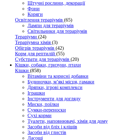
Штучні рослини, декорації
Фони
Коряги
Освітлення тераріумів
(65)
Лампи для тераріумів
Світильники для тераріумів
Тераріуми
(24)
Тераріумна хімія
(3)
Обігрів тераріумів
(42)
Корм для рептилій
(55)
Субстрати для тераріумів
(20)
Кішки, собаки, гризуни, птахи
Кішки
(858)
Вітаміни та корисні добавки
Будиночки, м’які місця, гамаки
Дряпки, ігрові комплекси
Іграшки
Інструменти для догляду
Миски, поїлки
Сумки-переноски
Сухі корми
Туалети, наповнювачі, хімія для дому
Засоби від бліх і кліщів
Засоби від глистів
Ласощі