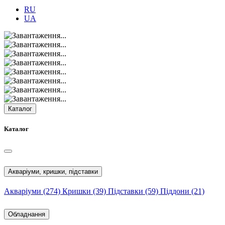
RU
UA
Каталог
Каталог
Акваріуми, кришки, підставки
Акваріуми
(274)
Кришки
(39)
Підставки
(59)
Піддони
(21)
Обладнання