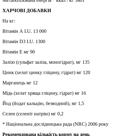
Метаболізована енергія * ккал / кг 3401
ХАРЧОВІ ДОБАВКИ
На кг:
Вітамін А I.U. 13 000
Вітамін D3 I.U. 1300
Вітамін Е мг 90
Залізо (сульфат заліза, моногідрат), мг 135
Цинк (хелат цинку гліцину, гідрат) мг 120
Марганець мг 12
Мідь (хелат хряща гліцину, гідрат) мг 16
Йод (йодат кальцію, безводний), мг 1,5
Селен (селеніт натрію) мг 0,2
* Національна дослідницька рада (NRC) 2006 року
Рекомендована кількість корму на день