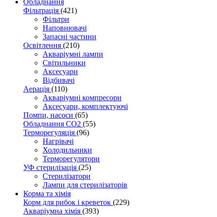
Обладнання
Фільтрація
(421)
Фільтри
Наповнювачі
Запасні частини
Освітлення
(210)
Акваріумні лампи
Світильники
Аксесуари
Відбивачі
Аерація
(110)
Акваріумні компресори
Аксесуари, комплектуючі
Помпи, насоси
(65)
Обладнання CO2
(55)
Терморегуляція
(96)
Нагрівачі
Холодильники
Терморегулятори
УФ стерилізація
(25)
Стерилізатори
Лампи для стерилізаторів
Корма та хімія
Корм для рибок і креветок
(229)
Акваріумна хімія
(393)