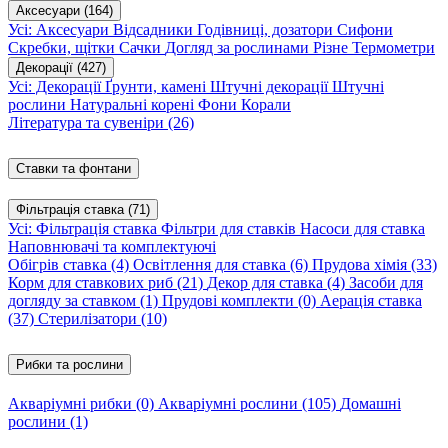
Аксесуари
(164)
Усі: Аксесуари
Відсадники
Годівниці, дозатори
Сифони
Скребки, щітки
Сачки
Догляд за рослинами
Різне
Термометри
Декорації
(427)
Усі: Декорації
Ґрунти, камені
Штучні декорації
Штучні
рослини
Натуральні корені
Фони
Корали
Література та сувеніри
(26)
Ставки та фонтани
Фільтрація ставка
(71)
Усі: Фільтрація ставка
Фільтри для ставків
Насоси для ставка
Наповнювачі та комплектуючі
Обігрів ставка
(4)
Освітлення для ставка
(6)
Прудова хімія
(33)
Корм для ставкових риб
(21)
Декор для ставка
(4)
Засоби для
догляду за ставком
(1)
Прудові комплекти
(0)
Аерація ставка
(37)
Стерилізатори
(10)
Рибки та рослини
Акваріумні рибки
(0)
Акваріумні рослини
(105)
Домашні
рослини
(1)