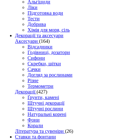
Альгіциди
Ліки
Підготовка води
Тести
Добрива
Хімія для моря, сіль
Декорації та аксесуари
Аксесуари
(164)
Відсадники
Годівниці, дозатори
Сифони
Скребки, щітки
Сачки
Догляд за рослинами
Різне
Термометри
Декорації
(427)
Ґрунти, камені
Штучні декорації
Штучні рослини
Натуральні корені
Фони
Корали
Література та сувеніри
(26)
Ставки та фонтани