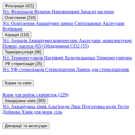
Фільтрація
(421)
Усі: Фільтрація
Фільтри
Наповнювачі
Запасні частини
Освітлення
(210)
Усі: Освітлення
Акваріумні лампи
Світильники
Аксесуари
Відбивачі
Аерація
(110)
Усі: Аерація
Акваріумні компресори
Аксесуари, комплектуючі
Помпи, насоси
(65)
Обладнання CO2
(55)
Терморегуляція
(96)
Усі: Терморегуляція
Нагрівачі
Холодильники
Терморегулятори
УФ стерилізація
(25)
Усі: УФ стерилізація
Стерилізатори
Лампи для стерилізаторів
Корма та хімія
Корм для рибок і креветок
(229)
Акваріумна хімія
(393)
Усі: Акваріумна хімія
Альгіциди
Ліки
Підготовка води
Тести
Добрива
Хімія для моря, сіль
Декорації та аксесуари