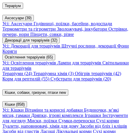
Тераріум
Аксесуари
(39)
Усі: Аксесуари
Годівниці, поїлки, басейни, водоспади
Термометри та гігрометри
Зволожувачі, інкубатори
Острівки,
печери, нори
Пінцети, совки, різне
Декорації для тераріумів
(32)
Усі: Декорації для тераріумів
Штучні рослини, декорації
Фони
Коряги
Освітлення тераріумів
(65)
Усі: Освітлення тераріумів
Лампи для тераріумів
Світильники
для тераріумів
Тераріуми
(24)
Тераріумна хімія
(3)
Обігрів тераріумів
(42)
Корм для рептилій
(55)
Субстрати для тераріумів
(20)
Кішки, собаки, гризуни, птахи
new
Кішки
(858)
Усі: Кішки
Вітаміни та корисні добавки
Будиночки, м’які
місця, гамаки
Дряпки, ігрові комплекси
Іграшки
Інструменти
для догляду
Миски, поїлки
Сумки-переноски
Сухі корми
Туалети, наповнювачі, хімія для дому
Засоби від бліх і кліщів
Засоби від глистів
Ласощі
Лікувальні корми
Сухі корми