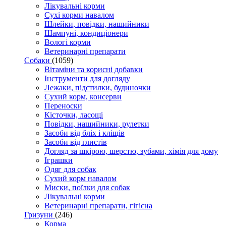
Лікувальні корми
Сухі корми навалом
Шлейки, повідки, нашийники
Шампуні, кондиціонери
Вологі корми
Ветеринарні препарати
Собаки
(1059)
Вітаміни та корисні добавки
Інструменти для догляду
Лежаки, підстилки, будиночки
Сухий корм, консерви
Переноски
Кісточки, ласощі
Повідки, нашийники, рулетки
Засоби від бліх і кліщів
Засоби від глистів
Догляд за шкірою, шерстю, зубами, хімія для дому
Іграшки
Одяг для собак
Сухий корм навалом
Миски, поїлки для собак
Лікувальні корми
Ветеринарні препарати, гігієна
Гризуни
(246)
Корма