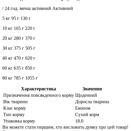
/ 24 год. менш активний Активний
5 кг 95 г 130 г
10 кг 165 г 220 г
20 кг 280 г 370 г
30 кг 375 г 505 г
40 кг 470 г 620 г
60 кг 635 г 850 г
80 кг 785 г 1055 г
Характеристика
Значення
Призначення повсякденного корму
Щоденний
Вік тварини
Доросла тварина
Клас корму
Економ
Тип корму
Сухий корм
Упаковка корму
18.0
Ви можете стати першим, хто висловить думку про цей товар!