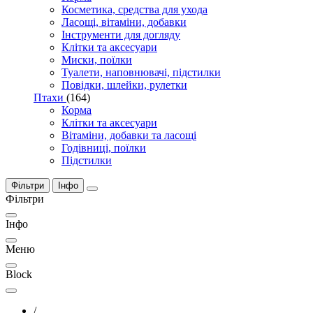
Косметика, средства для ухода
Ласощі, вітаміни, добавки
Інструменти для догляду
Клітки та аксесуари
Миски, поїлки
Туалети, наповнювачі, підстилки
Повідки, шлейки, рулетки
Птахи
(164)
Корма
Клітки та аксесуари
Вітаміни, добавки та ласощі
Годівниці, поїлки
Підстилки
Фільтри
Інфо
Фільтри
Інфо
Меню
Block
/