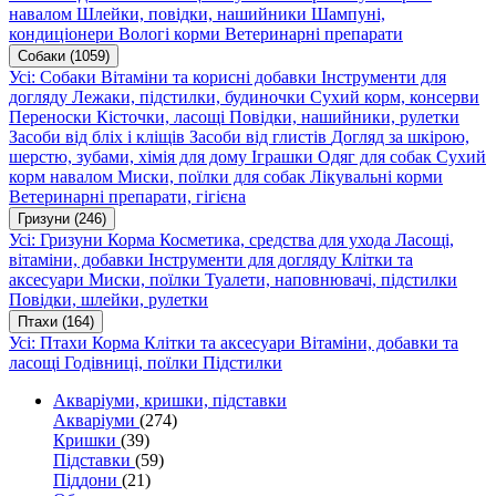
навалом
Шлейки, повідки, нашийники
Шампуні,
кондиціонери
Вологі корми
Ветеринарні препарати
Собаки
(1059)
Усі: Собаки
Вітаміни та корисні добавки
Інструменти для
догляду
Лежаки, підстилки, будиночки
Сухий корм, консерви
Переноски
Кісточки, ласощі
Повідки, нашийники, рулетки
Засоби від бліх і кліщів
Засоби від глистів
Догляд за шкірою,
шерстю, зубами, хімія для дому
Іграшки
Одяг для собак
Сухий
корм навалом
Миски, поїлки для собак
Лікувальні корми
Ветеринарні препарати, гігієна
Гризуни
(246)
Усі: Гризуни
Корма
Косметика, средства для ухода
Ласощі,
вітаміни, добавки
Інструменти для догляду
Клітки та
аксесуари
Миски, поїлки
Туалети, наповнювачі, підстилки
Повідки, шлейки, рулетки
Птахи
(164)
Усі: Птахи
Корма
Клітки та аксесуари
Вітаміни, добавки та
ласощі
Годівниці, поїлки
Підстилки
Акваріуми, кришки, підставки
Акваріуми
(274)
Кришки
(39)
Підставки
(59)
Піддони
(21)