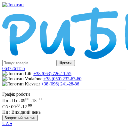
Шукати!
0637261155
+38 (063) 726-11-55
+38 (050) 232-63-60
+38 (096) 241-28-86
Графік роботи
00
00
Пн - Пт : 09
-
18
00
00
Сб
: 09
-
12
Нд
: Вихідний день
Зворотний виклик
UA
▾