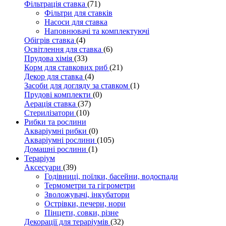
Фільтрація ставка
(71)
Фільтри для ставків
Насоси для ставка
Наповнювачі та комплектуючі
Обігрів ставка
(4)
Освітлення для ставка
(6)
Прудова хімія
(33)
Корм для ставкових риб
(21)
Декор для ставка
(4)
Засоби для догляду за ставком
(1)
Прудові комплекти
(0)
Аерація ставка
(37)
Стерилізатори
(10)
Рибки та рослини
Акваріумні рибки
(0)
Акваріумні рослини
(105)
Домашні рослини
(1)
Тераріум
Аксесуари
(39)
Годівниці, поїлки, басейни, водоспади
Термометри та гігрометри
Зволожувачі, інкубатори
Острівки, печери, нори
Пінцети, совки, різне
Декорації для тераріумів
(32)