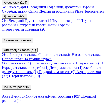
Аксесуари
(164)
Усі: Аксесуари
Відсадники
Годівниці, дозатори
Сифони
Скребки, щітки
Сачки
Догляд за рослинами
Різне
Термометри
Декорації
(427)
Усі: Декорації
Ґрунти, камені
Штучні декорації
Штучні
рослини
Натуральні корені
Фони
Корали
Література та сувеніри
(26)
Ставки та фонтани
Фільтрація ставка
(71)
Усі: Фільтрація ставка
Фільтри для ставків
Насоси для ставка
Наповнювачі та комплектуючі
Обігрів ставка
(4)
Освітлення для ставка
(6)
Прудова хімія
(33)
Корм для ставкових риб
(21)
Декор для ставка
(4)
Засоби для
догляду за ставком
(1)
Прудові комплекти
(0)
Аерація ставка
(37)
Стерилізатори
(10)
Рибки та рослини
Акваріумні рибки
(0)
Акваріумні рослини
(105)
Домашні
рослини
(1)