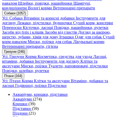
навалом
Шлейки, повідки, нашийники
Шампуні,
кондиціонери
Вологі корми
Ветеринарні препарати
Собаки
(1057)
Усі: Собаки
Вітаміни та корисні добавки
Інструменти для
догляду
Лежаки, підстилки, будиночки
Сухий корм, консерви
Переноски
Кісточки, ласощі
Повідки, нашийники, рулетки
Засоби від бліх і кліщів
Засоби від глистів
Догляд за шкірою,
шерстю, зубами, хімія для дому
Іграшки
Одяг для собак
Сухий
корм навалом
Миски, поїлки для собак
Лікувальні корми
Ветеринарні препарати, гігієна
Гризуни
(246)
Усі: Гризуни
Корма
Косметика, средства для ухода
Ласощі,
вітаміни, добавки
Інструменти для догляду
Клітки та
аксесуари
Миски, поїлки
Туалети, наповнювачі, підстилки
Повідки, шлейки, рулетки
Птахи
(164)
Усі: Птахи
Корма
Клітки та аксесуари
Вітаміни, добавки та
ласощі
Годівниці, поїлки
Підстилки
Акваріуми, кришки, підставки
Акваріуми
(274)
Кришки
(39)
Підставки
(59)
Піддони
(21)