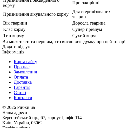
Призначення повсякденного
При ожирінні
корму
Для стерилізованих
Призначення лікувального корму
тварин
Вік тварини
Доросла тварина
Клас корму
Супер-преміум
Тип корму
Сухий корм
Ви можете стати першим, хто висловить думку про цей товар!
Додати відгук
Інформація
Карта сайту
Про нас
Замовлення
Оплата
Доставка
Гарантія
Статті
Контакти
©
2026 Рибки.ua
Наша адреса
Берестейський пр., 67, корпус І, офіс 114
Київ, Україна, 03062
Графік роботи