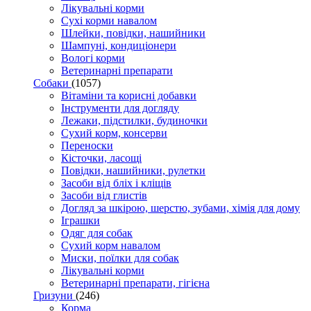
Лікувальні корми
Сухі корми навалом
Шлейки, повідки, нашийники
Шампуні, кондиціонери
Вологі корми
Ветеринарні препарати
Собаки
(1057)
Вітаміни та корисні добавки
Інструменти для догляду
Лежаки, підстилки, будиночки
Сухий корм, консерви
Переноски
Кісточки, ласощі
Повідки, нашийники, рулетки
Засоби від бліх і кліщів
Засоби від глистів
Догляд за шкірою, шерстю, зубами, хімія для дому
Іграшки
Одяг для собак
Сухий корм навалом
Миски, поїлки для собак
Лікувальні корми
Ветеринарні препарати, гігієна
Гризуни
(246)
Корма