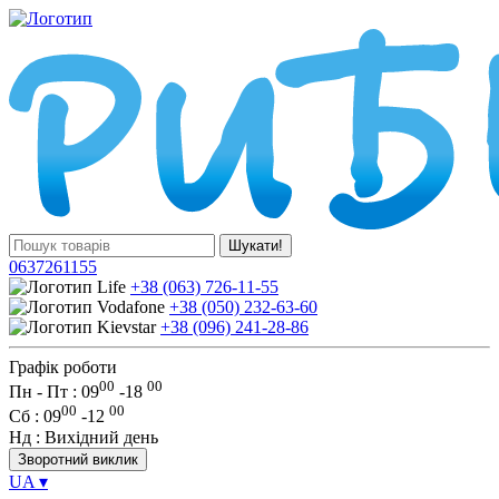
Шукати!
0637261155
+38 (063) 726-11-55
+38 (050) 232-63-60
+38 (096) 241-28-86
Графік роботи
00
00
Пн - Пт : 09
-
18
00
00
Сб
: 09
-
12
Нд
: Вихідний день
Зворотний виклик
UA
▾