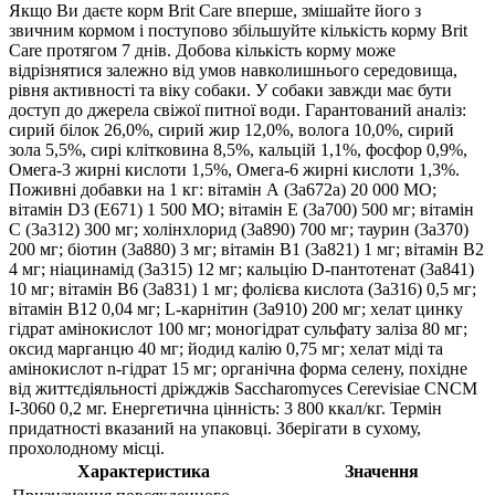
Якщо Ви даєте корм Brit Care вперше, змішайте його з
звичним кормом і поступово збільшуйте кількість корму Brit
Care протягом 7 днів. Добова кількість корму може
відрізнятися залежно від умов навколишнього середовища,
рівня активності та віку собаки. У собаки завжди має бути
доступ до джерела свіжої питної води. Гарантований аналіз:
сирий білок 26,0%, сирий жир 12,0%, волога 10,0%, сирий
зола 5,5%, сирі клітковина 8,5%, кальцій 1,1%, фосфор 0,9%,
Омега-3 жирні кислоти 1,5%, Омега-6 жирні кислоти 1,3%.
Поживні добавки на 1 кг: вітамін А (3a672a) 20 000 МО;
вітамін D3 (E671) 1 500 МО; вітамін E (3a700) 500 мг; вітамін
С (3a312) 300 мг; холінхлорид (3a890) 700 мг; таурин (3a370)
200 мг; біотин (3a880) 3 мг; вітамін В1 (3a821) 1 мг; вітамін В2
4 мг; ніацинамід (3a315) 12 мг; кальцію D-пантотенат (3a841)
10 мг; вітамін В6 (3a831) 1 мг; фолієва кислота (3a316) 0,5 мг;
вітамін В12 0,04 мг; L-карнітин (3a910) 200 мг; хелат цинку
гідрат амінокислот 100 мг; моногідрат сульфату заліза 80 мг;
оксид марганцю 40 мг; йодид калію 0,75 мг; хелат міді та
амінокислот n-гідрат 15 мг; органічна форма селену, похідне
від життєдіяльності дріжджів Saccharomyces Cerevisiae CNCM
I-3060 0,2 мг. Енергетична цінність: 3 800 ккал/кг. Термін
придатності вказаний на упаковці. Зберігати в сухому,
прохолодному місці.
Характеристика
Значення