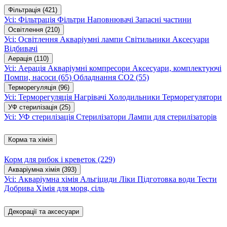
Фільтрація
(421)
Усі: Фільтрація
Фільтри
Наповнювачі
Запасні частини
Освітлення
(210)
Усі: Освітлення
Акваріумні лампи
Світильники
Аксесуари
Відбивачі
Аерація
(110)
Усі: Аерація
Акваріумні компресори
Аксесуари, комплектуючі
Помпи, насоси
(65)
Обладнання CO2
(55)
Терморегуляція
(96)
Усі: Терморегуляція
Нагрівачі
Холодильники
Терморегулятори
УФ стерилізація
(25)
Усі: УФ стерилізація
Стерилізатори
Лампи для стерилізаторів
Корма та хімія
Корм для рибок і креветок
(229)
Акваріумна хімія
(393)
Усі: Акваріумна хімія
Альгіциди
Ліки
Підготовка води
Тести
Добрива
Хімія для моря, сіль
Декорації та аксесуари