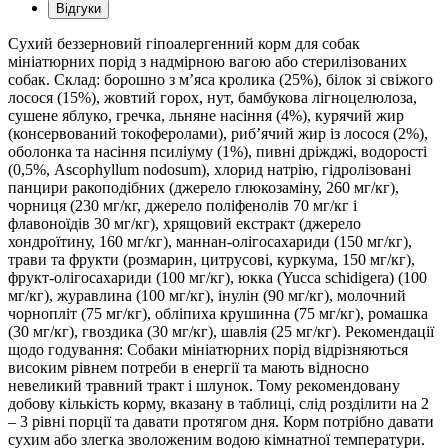
Відгуки
Сухий беззерновий гіпоалергенний корм для собак
мініатюрних порід з надмірною вагою або стерилізованих
собак. Склад: борошно з м’яса кролика (25%), білок зі свіжого
лосося (15%), жовтий горох, нут, бамбукова лігноцелюлоза,
сушене яблуко, гречка, льняне насіння (4%), курячий жир
(консервований токоферолами), риб’ячий жир із лосося (2%),
оболонка та насіння псиліуму (1%), пивні дріжджі, водорості
(0,5%, Ascophyllum nodosum), хлорид натрію, гідролізовані
панцири ракоподібних (джерело глюкозаміну, 260 мг/кг),
чорниця (230 мг/кг, джерело поліфенолів 70 мг/кг і
флавоноїдів 30 мг/кг), хрящовий екстракт (джерело
хондроїтину, 160 мг/кг), маннан-олігосахариди (150 мг/кг),
трави та фрукти (розмарин, цитрусові, куркума, 150 мг/кг),
фрукт-олігосахариди (100 мг/кг), юкка (Yucca schidigera) (100
мг/кг), журавлина (100 мг/кг), інулін (90 мг/кг), молочний
чорнопліт (75 мг/кг), обліпиха крушинна (75 мг/кг), ромашка
(30 мг/кг), гвоздика (30 мг/кг), шавлія (25 мг/кг). Рекомендації
щодо годування: Собаки мініатюрних порід відрізняються
високим рівнем потреби в енергії та мають відносно
невеликий травний тракт і шлунок. Тому рекомендовану
добову кількість корму, вказану в таблиці, слід розділити на 2
– 3 рівні порції та давати протягом дня. Корм потрібно давати
сухим або злегка зволоженим водою кімнатної температури.