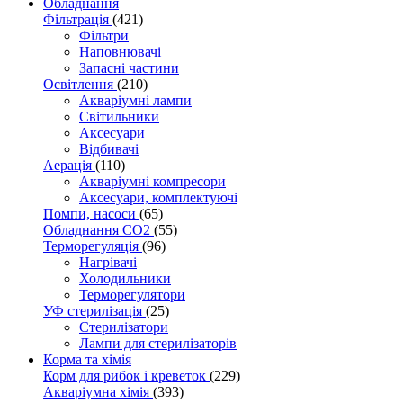
Обладнання
Фільтрація
(421)
Фільтри
Наповнювачі
Запасні частини
Освітлення
(210)
Акваріумні лампи
Світильники
Аксесуари
Відбивачі
Аерація
(110)
Акваріумні компресори
Аксесуари, комплектуючі
Помпи, насоси
(65)
Обладнання CO2
(55)
Терморегуляція
(96)
Нагрівачі
Холодильники
Терморегулятори
УФ стерилізація
(25)
Стерилізатори
Лампи для стерилізаторів
Корма та хімія
Корм для рибок і креветок
(229)
Акваріумна хімія
(393)