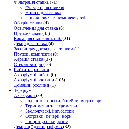
Фільтрація ставка
(71)
Фільтри для ставків
Насоси для ставка
Наповнювачі та комплектуючі
Обігрів ставка
(4)
Освітлення для ставка
(6)
Прудова хімія
(33)
Корм для ставкових риб
(21)
Декор для ставка
(4)
Засоби для догляду за ставком
(1)
Прудові комплекти
(0)
Аерація ставка
(37)
Стерилізатори
(10)
Рибки та рослини
Акваріумні рибки
(0)
Акваріумні рослини
(105)
Домашні рослини
(1)
Тераріум
Аксесуари
(39)
Годівниці, поїлки, басейни, водоспади
Термометри та гігрометри
Зволожувачі, інкубатори
Острівки, печери, нори
Пінцети, совки, різне
Декорації для тераріумів
(32)