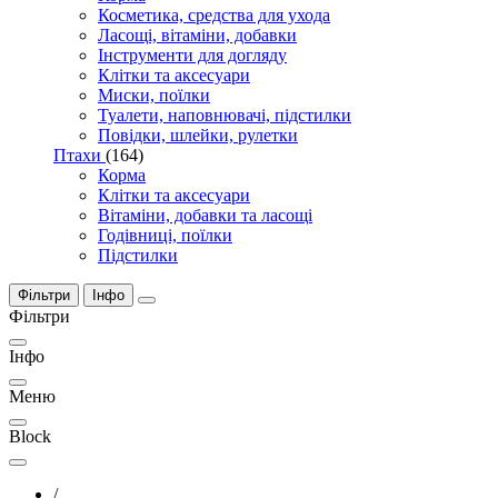
Косметика, средства для ухода
Ласощі, вітаміни, добавки
Інструменти для догляду
Клітки та аксесуари
Миски, поїлки
Туалети, наповнювачі, підстилки
Повідки, шлейки, рулетки
Птахи
(164)
Корма
Клітки та аксесуари
Вітаміни, добавки та ласощі
Годівниці, поїлки
Підстилки
Фільтри
Інфо
Фільтри
Інфо
Меню
Block
/