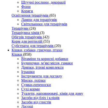
Штучні рослини, декорації
Фони
Коряги
Освітлення тераріумів
(65)
Лампи для тераріумів
Світильники для тераріумів
Тераріуми
(24)
Тераріумна хімія
(3)
Обігрів тераріумів
(42)
Корм для рептилій
(55)
Субстрати для тераріумів
(20)
Кішки, собаки, гризуни, птахи
Кішки
(858)
Вітаміни та корисні добавки
Будиночки, м’які місця, гамаки
Дряпки, ігрові комплекси
Іграшки
Інструменти для догляду
Миски, поїлки
Сумки-переноски
Сухі корми
Туалети, наповнювачі, хімія для дому
Засоби від бліх і кліщів
Засоби від глистів
Ласощі