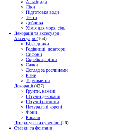
Альгіциди
Ліки
Підготовка води
Тести
Добрива
Хімія для моря, сіль
Декорації та аксесуари
Аксесуари
(164)
Відсадники
Годівниці, дозатори
Сифони
Скребки, щітки
Сачки
Догляд за рослинами
Різне
Термометри
Декорації
(427)
Ґрунти, камені
Штучні декорації
Штучні рослини
Натуральні корені
Фони
Корали
Література та сувеніри
(26)
Ставки та фонтани