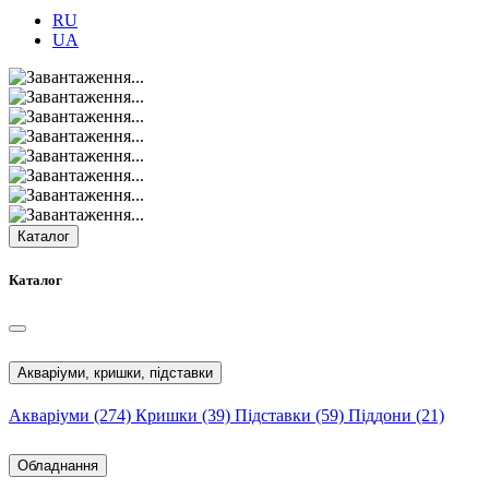
RU
UA
Каталог
Каталог
Акваріуми, кришки, підставки
Акваріуми
(274)
Кришки
(39)
Підставки
(59)
Піддони
(21)
Обладнання