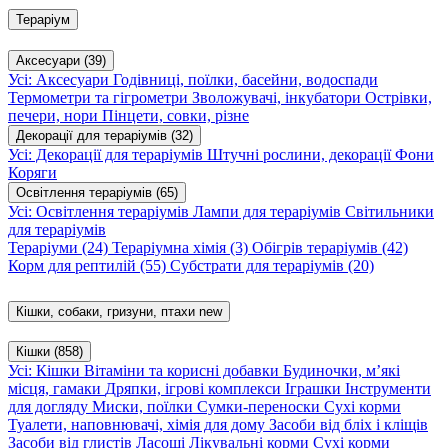
Тераріум
Аксесуари
(39)
Усі: Аксесуари
Годівниці, поїлки, басейни, водоспади
Термометри та гігрометри
Зволожувачі, інкубатори
Острівки,
печери, нори
Пінцети, совки, різне
Декорації для тераріумів
(32)
Усі: Декорації для тераріумів
Штучні рослини, декорації
Фони
Коряги
Освітлення тераріумів
(65)
Усі: Освітлення тераріумів
Лампи для тераріумів
Світильники
для тераріумів
Тераріуми
(24)
Тераріумна хімія
(3)
Обігрів тераріумів
(42)
Корм для рептилій
(55)
Субстрати для тераріумів
(20)
Кішки, собаки, гризуни, птахи
new
Кішки
(858)
Усі: Кішки
Вітаміни та корисні добавки
Будиночки, м’які
місця, гамаки
Дряпки, ігрові комплекси
Іграшки
Інструменти
для догляду
Миски, поїлки
Сумки-переноски
Сухі корми
Туалети, наповнювачі, хімія для дому
Засоби від бліх і кліщів
Засоби від глистів
Ласощі
Лікувальні корми
Сухі корми