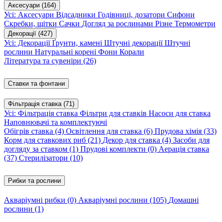
Аксесуари
(164)
Усі: Аксесуари
Відсадники
Годівниці, дозатори
Сифони
Скребки, щітки
Сачки
Догляд за рослинами
Різне
Термометри
Декорації
(427)
Усі: Декорації
Ґрунти, камені
Штучні декорації
Штучні
рослини
Натуральні корені
Фони
Корали
Література та сувеніри
(26)
Ставки та фонтани
Фільтрація ставка
(71)
Усі: Фільтрація ставка
Фільтри для ставків
Насоси для ставка
Наповнювачі та комплектуючі
Обігрів ставка
(4)
Освітлення для ставка
(6)
Прудова хімія
(33)
Корм для ставкових риб
(21)
Декор для ставка
(4)
Засоби для
догляду за ставком
(1)
Прудові комплекти
(0)
Аерація ставка
(37)
Стерилізатори
(10)
Рибки та рослини
Акваріумні рибки
(0)
Акваріумні рослини
(105)
Домашні
рослини
(1)