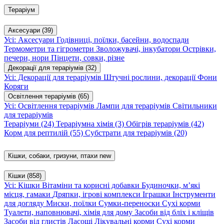
Тераріум
Аксесуари
(39)
Усі: Аксесуари
Годівниці, поїлки, басейни, водоспади
Термометри та гігрометри
Зволожувачі, інкубатори
Острівки,
печери, нори
Пінцети, совки, різне
Декорації для тераріумів
(32)
Усі: Декорації для тераріумів
Штучні рослини, декорації
Фони
Коряги
Освітлення тераріумів
(65)
Усі: Освітлення тераріумів
Лампи для тераріумів
Світильники
для тераріумів
Тераріуми
(24)
Тераріумна хімія
(3)
Обігрів тераріумів
(42)
Корм для рептилій
(55)
Субстрати для тераріумів
(20)
Кішки, собаки, гризуни, птахи
new
Кішки
(858)
Усі: Кішки
Вітаміни та корисні добавки
Будиночки, м’які
місця, гамаки
Дряпки, ігрові комплекси
Іграшки
Інструменти
для догляду
Миски, поїлки
Сумки-переноски
Сухі корми
Туалети, наповнювачі, хімія для дому
Засоби від бліх і кліщів
Засоби від глистів
Ласощі
Лікувальні корми
Сухі корми