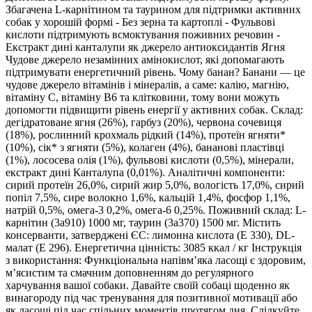
Збагачена L-карнітином та таурином для підтримки активних
собак у хорошій формі - Без зерна та картоплі - Фульвові
кислоти підтримують всмоктування поживних речовин -
Екстракт дині канталупи як джерело антиоксидантів Ягня
Чудове джерело незамінних амінокислот, які допомагають
підтримувати енергетичний рівень. Чому банан? Банани — це
чудове джерело вітамінів і мінералів, а саме: калію, магнію,
вітаміну С, вітаміну В6 та клітковини, тому вони можуть
допомогти підвищити рівень енергії у активних собак. Склад:
дегідратоване ягня (26%), гарбуз (20%), червона сочевиця
(18%), рослинний крохмаль рідкий (14%), протеїн ягняти*
(10%), сік* з ягняти (5%), колаген (4%), бананові пластівці
(1%), лососева олія (1%), фульвові кислоти (0,5%), мінерали,
екстракт дині Канталупа (0,01%). Аналітичні компоненти:
сирий протеїн 26,0%, сирий жир 5,0%, вологість 17,0%, сирий
попіл 7,5%, сире волокно 1,6%, кальцій 1,4%, фосфор 1,1%,
натрій 0,5%, омега-3 0,2%, омега-6 0,25%. Поживний склад: L-
карнітин (3a910) 1000 мг, таурин (3a370) 1500 мг. Містить
консерванти, затверджені ЄС: лимонна кислота (E 330), DL-
малат (E 296). Енергетична цінність: 3085 ккал / кг Інструкція
з використання: Функціональна напівм’яка ласощі є здоровим,
м’ясистим та смачним доповненням до регулярного
харчування вашої собаки. Давайте своїй собаці щоденно як
винагороду під час тренування для позитивної мотивації або
як ласощі під час спільних моментів протягом дня. Слідкуйте,