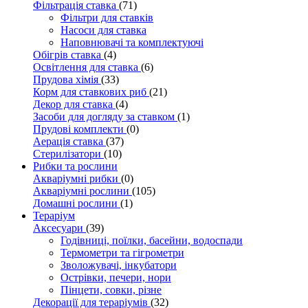
Фільтрація ставка
(71)
Фільтри для ставків
Насоси для ставка
Наповнювачі та комплектуючі
Обігрів ставка
(4)
Освітлення для ставка
(6)
Прудова хімія
(33)
Корм для ставкових риб
(21)
Декор для ставка
(4)
Засоби для догляду за ставком
(1)
Прудові комплекти
(0)
Аерація ставка
(37)
Стерилізатори
(10)
Рибки та рослини
Акваріумні рибки
(0)
Акваріумні рослини
(105)
Домашні рослини
(1)
Тераріум
Аксесуари
(39)
Годівниці, поїлки, басейни, водоспади
Термометри та гігрометри
Зволожувачі, інкубатори
Острівки, печери, нори
Пінцети, совки, різне
Декорації для тераріумів
(32)