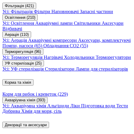
Фільтрація
(421)
Усі: Фільтрація
Фільтри
Наповнювачі
Запасні частини
Освітлення
(210)
Усі: Освітлення
Акваріумні лампи
Світильники
Аксесуари
Відбивачі
Аерація
(110)
Усі: Аерація
Акваріумні компресори
Аксесуари, комплектуючі
Помпи, насоси
(65)
Обладнання CO2
(55)
Терморегуляція
(96)
Усі: Терморегуляція
Нагрівачі
Холодильники
Терморегулятори
УФ стерилізація
(25)
Усі: УФ стерилізація
Стерилізатори
Лампи для стерилізаторів
Корма та хімія
Корм для рибок і креветок
(229)
Акваріумна хімія
(393)
Усі: Акваріумна хімія
Альгіциди
Ліки
Підготовка води
Тести
Добрива
Хімія для моря, сіль
Декорації та аксесуари