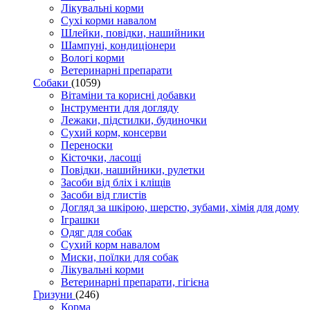
Лікувальні корми
Сухі корми навалом
Шлейки, повідки, нашийники
Шампуні, кондиціонери
Вологі корми
Ветеринарні препарати
Собаки
(1059)
Вітаміни та корисні добавки
Інструменти для догляду
Лежаки, підстилки, будиночки
Сухий корм, консерви
Переноски
Кісточки, ласощі
Повідки, нашийники, рулетки
Засоби від бліх і кліщів
Засоби від глистів
Догляд за шкірою, шерстю, зубами, хімія для дому
Іграшки
Одяг для собак
Сухий корм навалом
Миски, поїлки для собак
Лікувальні корми
Ветеринарні препарати, гігієна
Гризуни
(246)
Корма