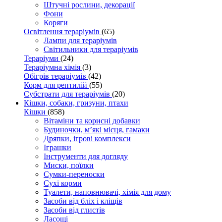
Штучні рослини, декорації
Фони
Коряги
Освітлення тераріумів
(65)
Лампи для тераріумів
Світильники для тераріумів
Тераріуми
(24)
Тераріумна хімія
(3)
Обігрів тераріумів
(42)
Корм для рептилій
(55)
Субстрати для тераріумів
(20)
Кішки, собаки, гризуни, птахи
Кішки
(858)
Вітаміни та корисні добавки
Будиночки, м’які місця, гамаки
Дряпки, ігрові комплекси
Іграшки
Інструменти для догляду
Миски, поїлки
Сумки-переноски
Сухі корми
Туалети, наповнювачі, хімія для дому
Засоби від бліх і кліщів
Засоби від глистів
Ласощі