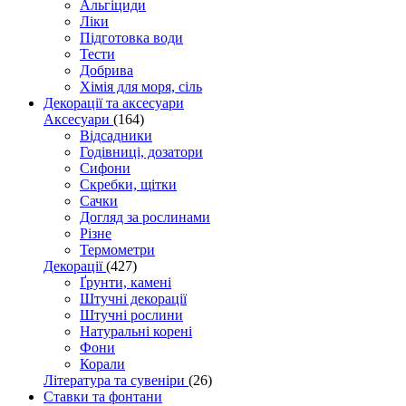
Альгіциди
Ліки
Підготовка води
Тести
Добрива
Хімія для моря, сіль
Декорації та аксесуари
Аксесуари
(164)
Відсадники
Годівниці, дозатори
Сифони
Скребки, щітки
Сачки
Догляд за рослинами
Різне
Термометри
Декорації
(427)
Ґрунти, камені
Штучні декорації
Штучні рослини
Натуральні корені
Фони
Корали
Література та сувеніри
(26)
Ставки та фонтани