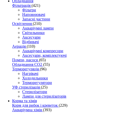
Обладнання
Фільтрація
(421)
Фільтри
Наповнювачі
Запасні частини
Освітлення
(210)
Акваріумні лампи
Світильники
Аксесуари
Відбивачі
Аерація
(110)
Акваріумні компресори
Аксесуари, комплектуючі
Помпи, насоси
(65)
Обладнання CO2
(55)
Терморегуляція
(96)
Нагрівачі
Холодильники
Терморегулятори
УФ стерилізація
(25)
Стерилізатори
Лампи для стерилізаторів
Корма та хімія
Корм для рибок і креветок
(229)
Акваріумна хімія
(393)