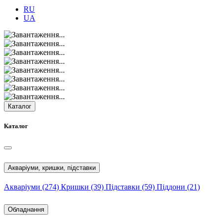
RU
UA
Каталог
Каталог
Акваріуми, кришки, підставки
Акваріуми
(274)
Кришки
(39)
Підставки
(59)
Піддони
(21)
Обладнання