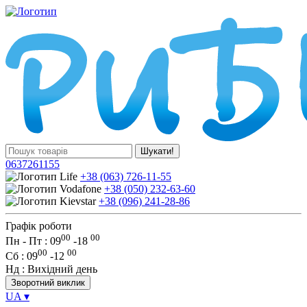
Шукати!
0637261155
+38 (063) 726-11-55
+38 (050) 232-63-60
+38 (096) 241-28-86
Графік роботи
00
00
Пн - Пт : 09
-
18
00
00
Сб
: 09
-
12
Нд
: Вихідний день
Зворотний виклик
UA
▾