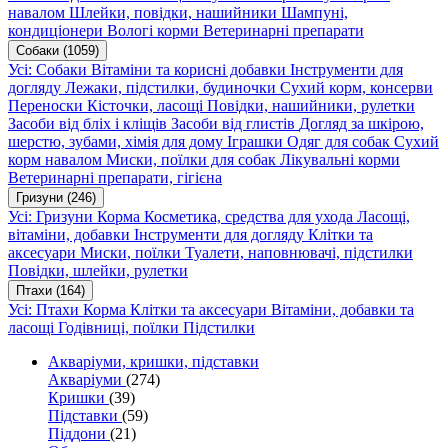
навалом
Шлейки, повідки, нашийники
Шампуні,
кондиціонери
Вологі корми
Ветеринарні препарати
Собаки
(1059)
Усі: Собаки
Вітаміни та корисні добавки
Інструменти для
догляду
Лежаки, підстилки, будиночки
Сухий корм, консерви
Переноски
Кісточки, ласощі
Повідки, нашийники, рулетки
Засоби від бліх і кліщів
Засоби від глистів
Догляд за шкірою,
шерстю, зубами, хімія для дому
Іграшки
Одяг для собак
Сухий
корм навалом
Миски, поїлки для собак
Лікувальні корми
Ветеринарні препарати, гігієна
Гризуни
(246)
Усі: Гризуни
Корма
Косметика, средства для ухода
Ласощі,
вітаміни, добавки
Інструменти для догляду
Клітки та
аксесуари
Миски, поїлки
Туалети, наповнювачі, підстилки
Повідки, шлейки, рулетки
Птахи
(164)
Усі: Птахи
Корма
Клітки та аксесуари
Вітаміни, добавки та
ласощі
Годівниці, поїлки
Підстилки
Акваріуми, кришки, підставки
Акваріуми
(274)
Кришки
(39)
Підставки
(59)
Піддони
(21)