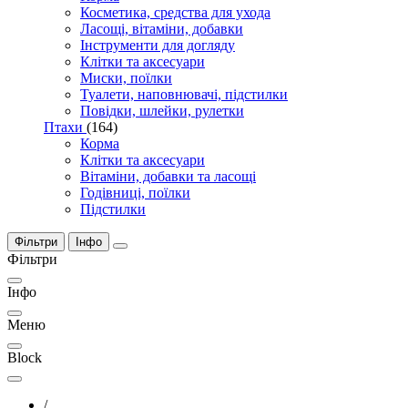
Косметика, средства для ухода
Ласощі, вітаміни, добавки
Інструменти для догляду
Клітки та аксесуари
Миски, поїлки
Туалети, наповнювачі, підстилки
Повідки, шлейки, рулетки
Птахи
(164)
Корма
Клітки та аксесуари
Вітаміни, добавки та ласощі
Годівниці, поїлки
Підстилки
Фільтри
Інфо
Фільтри
Інфо
Меню
Block
/