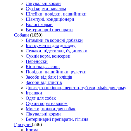
Лікувальні корми
Сухі корми навалом
Шлейки, повідки, нашийники
Шампуні, кондиціонери
Вологі корми
Ветеринарні препарати
Собаки
(1059)
Вітаміни та корисні добавки
Інструменти для догляду
Лежаки, підстилки, будиночки
Сухий корм, консерви
Переноски
Кісточки, ласощі
Повідки, нашийники, рулетки
Засоби від бліх і кліщів
Засоби від глистів
Догляд за шкірою, шерстю, зубами, хімія для дому
Іграшки
Одяг для собак
Сухий корм навалом
Миски, поїлки для собак
Лікувальні корми
Ветеринарні препарати, гігієна
Гризуни
(246)
Корма