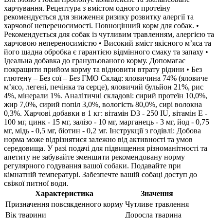
харчування. Рецептура з вмістом одного протеїну
рекомендується для зниження ризику розвитку алергії та
харчової непереносимості. Повноцінний корм для собак. •
Рекомендується для собак із чутливим травленням, алергією та
харчовою непереносимістю • Високий вміст якісного м’яса та
його щадна обробка є гарантією відмінного смаку та запаху •
Ідеальна добавка до гранульованого корму. Допомагає
покращити прийом корму та відновити втрату рідини • Без
глютену – Без сої – Без ГМО Склад: яловичина 74% (яловиче
м’ясо, легені, печінка та серце), яловичий бульйон 21%, рис
4%, мінерали 1%. Аналітичні складові: сирий протеїн 10,0%,
жир 7,0%, сирий попіл 3,0%, вологість 80,0%, сирі волокна
0,3%. Харчові добавки в 1 кг: вітамін D3 - 250 IU, вітамін E -
100 мг, цинк - 15 мг, залізо - 10 мг, марганець - 3 мг, йод - 0,75
мг, мідь - 0,5 мг, біотин - 0,2 мг. Інструкції з годівлі: Добова
норма може відрізнятися залежно від активності та умов
середовища. У разі подачі для підвищення різноманітності та
апетиту не забувайте зменшити рекомендовану норму
регулярного годування вашої собаки. Подавайте при
кімнатній температурі. Забезпечте вашій собаці доступ до
свіжої питної води.
Характеристика
Значення
Призначення повсякденного корму
Чутливе травлення
Вік тварини
Доросла тварина