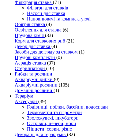
Фільтрація ставка
(71)
Фільтри для ставків
Насоси для ставка
Наповнювачі та комплектуючі
Обігрів ставка
(4)
Освітлення для ставка
(6)
Прудова хімія
(33)
Корм для ставкових риб
(21)
Декор для ставка
(4)
Засоби для догляду за ставком
(1)
Прудові комплекти
(0)
Аерація ставка
(37)
Стерилізатори
(10)
Рибки та рослини
Акваріумні рибки
(0)
Акваріумні рослини
(105)
Домашні рослини
(1)
Тераріум
Аксесуари
(39)
Годівниці, поїлки, басейни, водоспади
Термометри та гігрометри
Зволожувачі, інкубатори
Острівки, печери, нори
Пінцети, совки, різне
Декорації для тераріумів
(32)