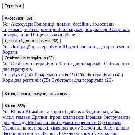
Тераріум
Аксесуари
(39)
Усі: Аксесуари
Годівниці, поїлки, басейни, водоспади
Термометри та гігрометри
Зволожувачі, інкубатори
Острівки,
печери, нори
Пінцети, совки, різне
Декорації для тераріумів
(32)
Усі: Декорації для тераріумів
Штучні рослини, декорації
Фони
Коряги
Освітлення тераріумів
(65)
Усі: Освітлення тераріумів
Лампи для тераріумів
Світильники
для тераріумів
Тераріуми
(24)
Тераріумна хімія
(3)
Обігрів тераріумів
(42)
Корм для рептилій
(55)
Субстрати для тераріумів
(20)
Кішки, собаки, гризуни, птахи
new
Кішки
(858)
Усі: Кішки
Вітаміни та корисні добавки
Будиночки, м’які
місця, гамаки
Дряпки, ігрові комплекси
Іграшки
Інструменти
для догляду
Миски, поїлки
Сумки-переноски
Сухі корми
Туалети, наповнювачі, хімія для дому
Засоби від бліх і кліщів
Засоби від глистів
Ласощі
Лікувальні корми
Сухі корми