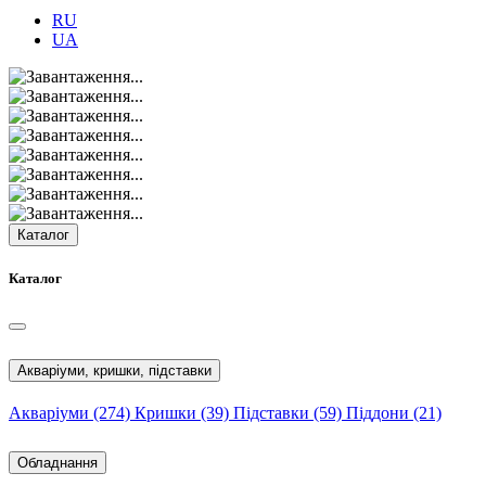
RU
UA
Каталог
Каталог
Акваріуми, кришки, підставки
Акваріуми
(274)
Кришки
(39)
Підставки
(59)
Піддони
(21)
Обладнання