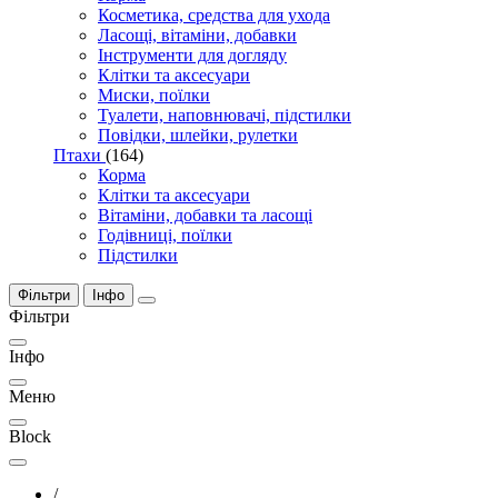
Косметика, средства для ухода
Ласощі, вітаміни, добавки
Інструменти для догляду
Клітки та аксесуари
Миски, поїлки
Туалети, наповнювачі, підстилки
Повідки, шлейки, рулетки
Птахи
(164)
Корма
Клітки та аксесуари
Вітаміни, добавки та ласощі
Годівниці, поїлки
Підстилки
Фільтри
Інфо
Фільтри
Інфо
Меню
Block
/