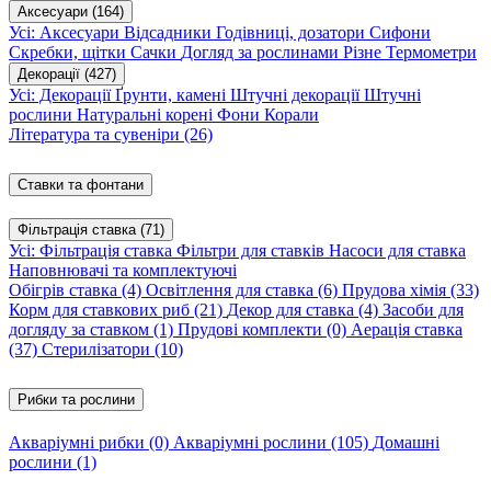
Аксесуари
(164)
Усі: Аксесуари
Відсадники
Годівниці, дозатори
Сифони
Скребки, щітки
Сачки
Догляд за рослинами
Різне
Термометри
Декорації
(427)
Усі: Декорації
Ґрунти, камені
Штучні декорації
Штучні
рослини
Натуральні корені
Фони
Корали
Література та сувеніри
(26)
Ставки та фонтани
Фільтрація ставка
(71)
Усі: Фільтрація ставка
Фільтри для ставків
Насоси для ставка
Наповнювачі та комплектуючі
Обігрів ставка
(4)
Освітлення для ставка
(6)
Прудова хімія
(33)
Корм для ставкових риб
(21)
Декор для ставка
(4)
Засоби для
догляду за ставком
(1)
Прудові комплекти
(0)
Аерація ставка
(37)
Стерилізатори
(10)
Рибки та рослини
Акваріумні рибки
(0)
Акваріумні рослини
(105)
Домашні
рослини
(1)