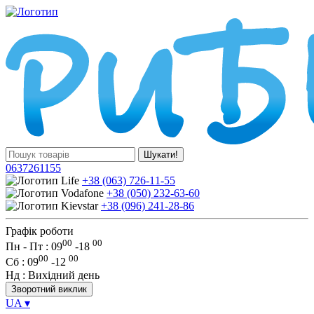
Шукати!
0637261155
+38 (063) 726-11-55
+38 (050) 232-63-60
+38 (096) 241-28-86
Графік роботи
00
00
Пн - Пт : 09
-
18
00
00
Сб
: 09
-
12
Нд
: Вихідний день
Зворотний виклик
UA
▾