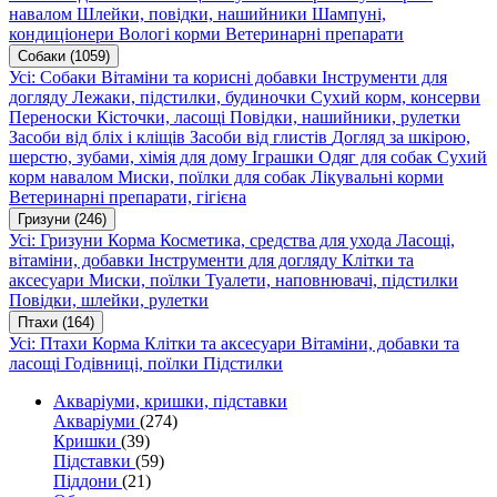
навалом
Шлейки, повідки, нашийники
Шампуні,
кондиціонери
Вологі корми
Ветеринарні препарати
Собаки
(1059)
Усі: Собаки
Вітаміни та корисні добавки
Інструменти для
догляду
Лежаки, підстилки, будиночки
Сухий корм, консерви
Переноски
Кісточки, ласощі
Повідки, нашийники, рулетки
Засоби від бліх і кліщів
Засоби від глистів
Догляд за шкірою,
шерстю, зубами, хімія для дому
Іграшки
Одяг для собак
Сухий
корм навалом
Миски, поїлки для собак
Лікувальні корми
Ветеринарні препарати, гігієна
Гризуни
(246)
Усі: Гризуни
Корма
Косметика, средства для ухода
Ласощі,
вітаміни, добавки
Інструменти для догляду
Клітки та
аксесуари
Миски, поїлки
Туалети, наповнювачі, підстилки
Повідки, шлейки, рулетки
Птахи
(164)
Усі: Птахи
Корма
Клітки та аксесуари
Вітаміни, добавки та
ласощі
Годівниці, поїлки
Підстилки
Акваріуми, кришки, підставки
Акваріуми
(274)
Кришки
(39)
Підставки
(59)
Піддони
(21)