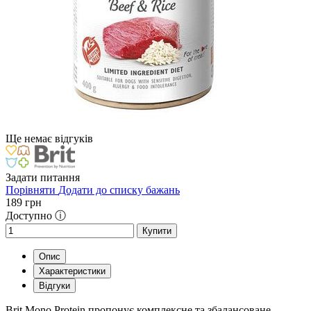
Ще немає відгуків
Задати питання
Порівняти
Додати до списку бажань
189
грн
Доступно ⓘ
Купити
Опис
Характеристики
Відгуки
Brit Mono Protein пропонує комплексне та збалансоване