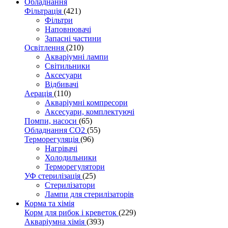
Обладнання
Фільтрація
(421)
Фільтри
Наповнювачі
Запасні частини
Освітлення
(210)
Акваріумні лампи
Світильники
Аксесуари
Відбивачі
Аерація
(110)
Акваріумні компресори
Аксесуари, комплектуючі
Помпи, насоси
(65)
Обладнання CO2
(55)
Терморегуляція
(96)
Нагрівачі
Холодильники
Терморегулятори
УФ стерилізація
(25)
Стерилізатори
Лампи для стерилізаторів
Корма та хімія
Корм для рибок і креветок
(229)
Акваріумна хімія
(393)