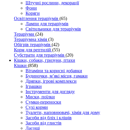
Штучні рослини, декорації
Фони
Коряги
Освітлення тераріумів
(65)
Лампи для тераріумів
Світильники для тераріумів
Тераріуми
(24)
Тераріумна хімія
(3)
Обігрів тераріумів
(42)
Корм для рептилій
(55)
Субстрати для тераріумів
(20)
Кішки, собаки, гризуни, птахи
Кішки
(858)
Вітаміни та корисні добавки
Будиночки, м’які місця, гамаки
Дряпки, ігрові комплекси
Іграшки
Інструменти для догляду
Миски, поїлки
Сумки-переноски
Сухі корми
Туалети, наповнювачі, хімія для дому
Засоби від бліх і кліщів
Засоби від глистів
Ласощі