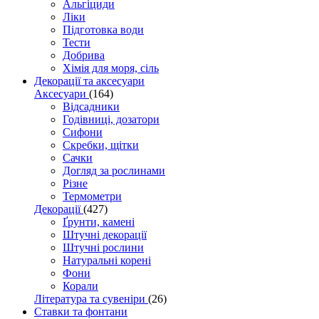
Альгіциди
Ліки
Підготовка води
Тести
Добрива
Хімія для моря, сіль
Декорації та аксесуари
Аксесуари
(164)
Відсадники
Годівниці, дозатори
Сифони
Скребки, щітки
Сачки
Догляд за рослинами
Різне
Термометри
Декорації
(427)
Ґрунти, камені
Штучні декорації
Штучні рослини
Натуральні корені
Фони
Корали
Література та сувеніри
(26)
Ставки та фонтани