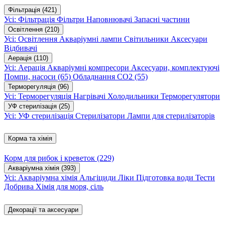
Фільтрація
(421)
Усі: Фільтрація
Фільтри
Наповнювачі
Запасні частини
Освітлення
(210)
Усі: Освітлення
Акваріумні лампи
Світильники
Аксесуари
Відбивачі
Аерація
(110)
Усі: Аерація
Акваріумні компресори
Аксесуари, комплектуючі
Помпи, насоси
(65)
Обладнання CO2
(55)
Терморегуляція
(96)
Усі: Терморегуляція
Нагрівачі
Холодильники
Терморегулятори
УФ стерилізація
(25)
Усі: УФ стерилізація
Стерилізатори
Лампи для стерилізаторів
Корма та хімія
Корм для рибок і креветок
(229)
Акваріумна хімія
(393)
Усі: Акваріумна хімія
Альгіциди
Ліки
Підготовка води
Тести
Добрива
Хімія для моря, сіль
Декорації та аксесуари