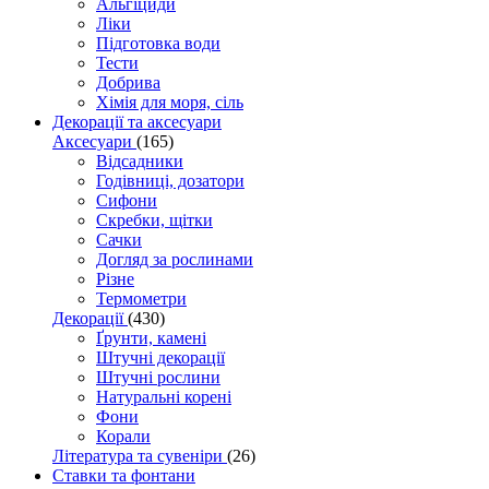
Альгіциди
Ліки
Підготовка води
Тести
Добрива
Хімія для моря, сіль
Декорації та аксесуари
Аксесуари
(165)
Відсадники
Годівниці, дозатори
Сифони
Скребки, щітки
Сачки
Догляд за рослинами
Різне
Термометри
Декорації
(430)
Ґрунти, камені
Штучні декорації
Штучні рослини
Натуральні корені
Фони
Корали
Література та сувеніри
(26)
Ставки та фонтани