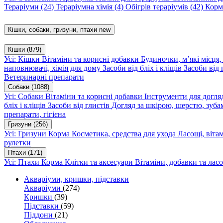
Тераріуми
(24)
Тераріумна хімія
(4)
Обігрів тераріумів
(42)
Корм
Кішки, собаки, гризуни, птахи
new
Кішки
(879)
Усі: Кішки
Вітаміни та корисні добавки
Будиночки, м’які місця
наповнювачі, хімія для дому
Засоби від бліх і кліщів
Засоби від 
Ветеринарні препарати
Собаки
(1088)
Усі: Собаки
Вітаміни та корисні добавки
Інструменти для догл
бліх і кліщів
Засоби від глистів
Догляд за шкірою, шерстю, зуба
препарати, гігієна
Гризуни
(256)
Усі: Гризуни
Корма
Косметика, средства для ухода
Ласощі, віта
рулетки
Птахи
(171)
Усі: Птахи
Корма
Клітки та аксесуари
Вітаміни, добавки та лас
Акваріуми, кришки, підставки
Акваріуми
(274)
Кришки
(39)
Підставки
(59)
Піддони
(21)