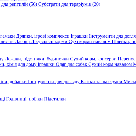
 для рептилій
(56)
Субстрати для тераріумів
(20)
, гамаки
Дряпки, ігрові комплекси
Іграшки
Інструменти для догл
глистів
Ласощі
Лікувальні корми
Сухі корми навалом
Шлейки, п
яду
Лежаки, підстилки, будиночки
Сухий корм, консерви
Перено
ми, хімія для дому
Іграшки
Одяг для собак
Сухий корм навалом
М
міни, добавки
Інструменти для догляду
Клітки та аксесуари
Миски
ощі
Годівниці, поїлки
Підстилки