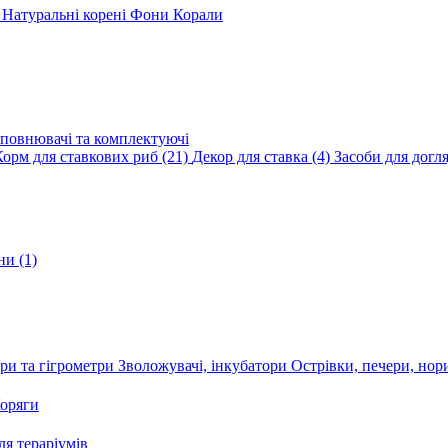
и
Натуральні корені
Фони
Корали
повнювачі та комплектуючі
Корм для ставкових риб
(21)
Декор для ставка
(4)
Засоби для догл
ини
(1)
ри та гігрометри
Зволожувачі, інкубатори
Острівки, печери, но
оряги
я тераріумів