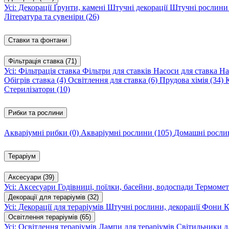
Усі: Декорації
Ґрунти, камені
Штучні декорації
Штучні рослин
Література та сувеніри
(26)
Ставки та фонтани
Фільтрація ставка
(71)
Усі: Фільтрація ставка
Фільтри для ставків
Насоси для ставка
На
Обігрів ставка
(4)
Освітлення для ставка
(6)
Прудова хімія
(34)
Стерилізатори
(10)
Рибки та рослини
Акваріумні рибки
(0)
Акваріумні рослини
(105)
Домашні росл
Тераріум
Аксесуари
(39)
Усі: Аксесуари
Годівниці, поїлки, басейни, водоспади
Термомет
Декорації для тераріумів
(32)
Усі: Декорації для тераріумів
Штучні рослини, декорації
Фони
К
Освітлення тераріумів
(65)
Усі: Освітлення тераріумів
Лампи для тераріумів
Світильники дл