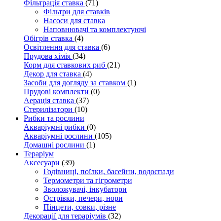
Фільтрація ставка
(71)
Фільтри для ставків
Насоси для ставка
Наповнювачі та комплектуючі
Обігрів ставка
(4)
Освітлення для ставка
(6)
Прудова хімія
(34)
Корм для ставкових риб
(21)
Декор для ставка
(4)
Засоби для догляду за ставком
(1)
Прудові комплекти
(0)
Аерація ставка
(37)
Стерилізатори
(10)
Рибки та рослини
Акваріумні рибки
(0)
Акваріумні рослини
(105)
Домашні рослини
(1)
Тераріум
Аксесуари
(39)
Годівниці, поїлки, басейни, водоспади
Термометри та гігрометри
Зволожувачі, інкубатори
Острівки, печери, нори
Пінцети, совки, різне
Декорації для тераріумів
(32)