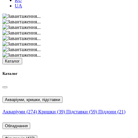
RU
UA
Каталог
Каталог
Акваріуми, кришки, підставки
Акваріуми
(274)
Кришки
(39)
Підставки
(59)
Піддони
(21)
Обладнання