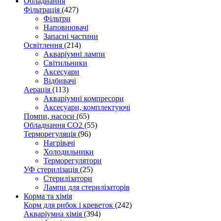
Обладнання
Фільтрація
(427)
Фільтри
Наповнювачі
Запасні частини
Освітлення
(214)
Акваріумні лампи
Світильники
Аксесуари
Відбивачі
Аерація
(113)
Акваріумні компресори
Аксесуари, комплектуючі
Помпи, насоси
(65)
Обладнання CO2
(55)
Терморегуляція
(96)
Нагрівачі
Холодильники
Терморегулятори
УФ стерилізація
(25)
Стерилізатори
Лампи для стерилізаторів
Корма та хімія
Корм для рибок і креветок
(242)
Акваріумна хімія
(394)