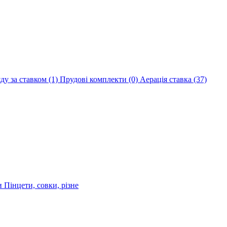
яду за ставком
(1)
Прудові комплекти
(0)
Аерація ставка
(37)
ри
Пінцети, совки, різне