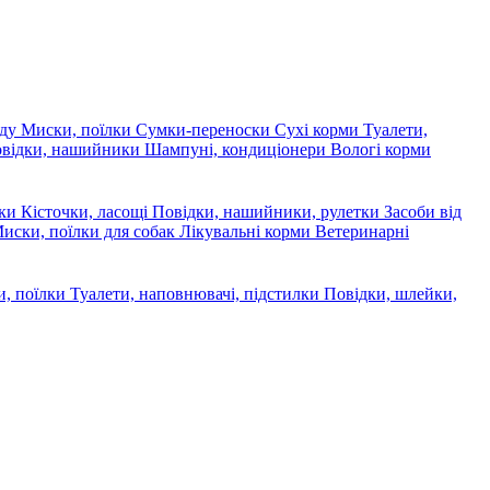
яду
Миски, поїлки
Сумки-переноски
Сухі корми
Туалети,
овідки, нашийники
Шампуні, кондиціонери
Вологі корми
ски
Кісточки, ласощі
Повідки, нашийники, рулетки
Засоби від
иски, поїлки для собак
Лікувальні корми
Ветеринарні
, поїлки
Туалети, наповнювачі, підстилки
Повідки, шлейки,