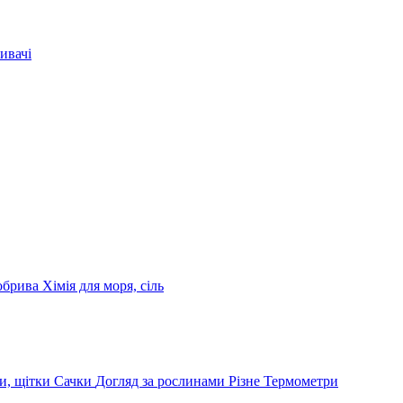
ивачі
обрива
Хімія для моря, сіль
и, щітки
Сачки
Догляд за рослинами
Різне
Термометри