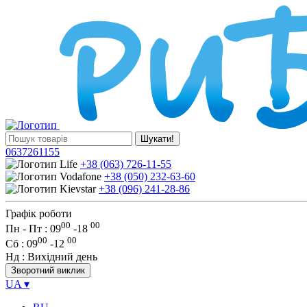
Шукати!
0637261155
+38 (063) 726-11-55
+38 (050) 232-63-60
+38 (096) 241-28-86
Графік роботи
00
00
Пн - Пт : 09
-
18
00
00
Сб
: 09
-
12
Нд
: Вихідний день
Зворотний виклик
UA
▾