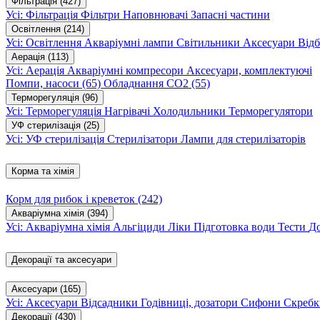
Фільтрація
(427)
Усі: Фільтрація
Фільтри
Наповнювачі
Запасні частини
Освітлення
(214)
Усі: Освітлення
Акваріумні лампи
Світильники
Аксесуари
Відб
Аерація
(113)
Усі: Аерація
Акваріумні компресори
Аксесуари, комплектуючі
Помпи, насоси
(65)
Обладнання CO2
(55)
Терморегуляція
(96)
Усі: Терморегуляція
Нагрівачі
Холодильники
Терморегулятори
УФ стерилізація
(25)
Усі: УФ стерилізація
Стерилізатори
Лампи для стерилізаторів
Корма та хімія
Корм для рибок і креветок
(242)
Акваріумна хімія
(394)
Усі: Акваріумна хімія
Альгіциди
Ліки
Підготовка води
Тести
Д
Декорації та аксесуари
Аксесуари
(165)
Усі: Аксесуари
Відсадники
Годівниці, дозатори
Сифони
Скребк
Декорації
(430)