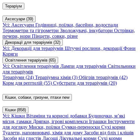
Тераріум
Аксесуари
(39)
Усі: Аксесуари
Годівниці, поїлки, басейни, водоспади
Термометри та гігрометри
Зволожувачі, інкубатори
Острівки,
печери, нори
Пінцети, совки, різне
Декорації для тераріумів
(32)
Усі: Декорації для тераріумів
Штучні рослини, декорації
Фони
Коряги
Освітлення тераріумів
(65)
Усі: Освітлення тераріумів
Лампи для тераріумів
Світильники
для тераріумів
Тераріуми
(24)
Тераріумна хімія
(3)
Обігрів тераріумів
(42)
Корм для рептилій
(55)
Субстрати для тераріумів
(20)
Кішки, собаки, гризуни, птахи
new
Кішки
(858)
Усі: Кішки
Вітаміни та корисні добавки
Будиночки, м’які
місця, гамаки
Дряпки, ігрові комплекси
Іграшки
Інструменти
для догляду
Миски, поїлки
Сумки-переноски
Сухі корми
Туалети, наповнювачі, хімія для дому
Засоби від бліх і кліщів
Засоби від глистів
Ласощі
Лікувальні корми
Сухі корми