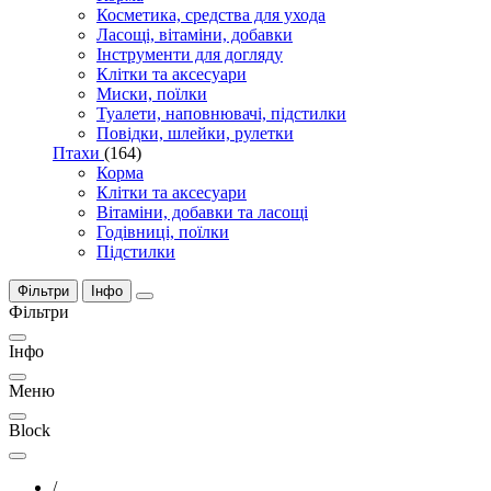
Косметика, средства для ухода
Ласощі, вітаміни, добавки
Інструменти для догляду
Клітки та аксесуари
Миски, поїлки
Туалети, наповнювачі, підстилки
Повідки, шлейки, рулетки
Птахи
(164)
Корма
Клітки та аксесуари
Вітаміни, добавки та ласощі
Годівниці, поїлки
Підстилки
Фільтри
Інфо
Фільтри
Інфо
Меню
Block
/