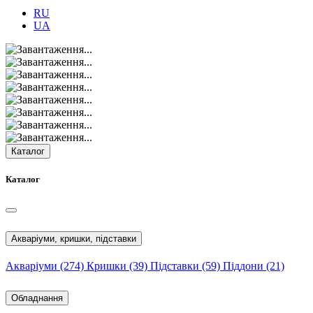
RU
UA
Каталог
Каталог
Акваріуми, кришки, підставки
Акваріуми
(274)
Кришки
(39)
Підставки
(59)
Піддони
(21)
Обладнання