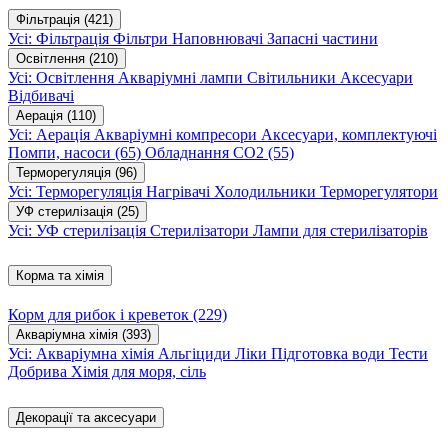
Фільтрація
(421)
Усі: Фільтрація
Фільтри
Наповнювачі
Запасні частини
Освітлення
(210)
Усі: Освітлення
Акваріумні лампи
Світильники
Аксесуари
Відбивачі
Аерація
(110)
Усі: Аерація
Акваріумні компресори
Аксесуари, комплектуючі
Помпи, насоси
(65)
Обладнання CO2
(55)
Терморегуляція
(96)
Усі: Терморегуляція
Нагрівачі
Холодильники
Терморегулятори
УФ стерилізація
(25)
Усі: УФ стерилізація
Стерилізатори
Лампи для стерилізаторів
Корма та хімія
Корм для рибок і креветок
(229)
Акваріумна хімія
(393)
Усі: Акваріумна хімія
Альгіциди
Ліки
Підготовка води
Тести
Добрива
Хімія для моря, сіль
Декорації та аксесуари