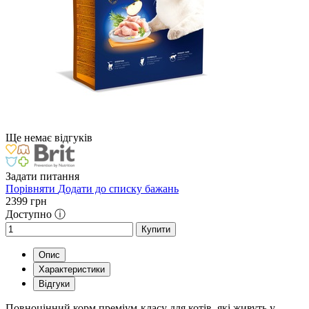
Ще немає відгуків
Задати питання
Порівняти
Додати до списку бажань
2399
грн
Доступно ⓘ
Купити
Опис
Характеристики
Відгуки
Повноцінний корм преміум-класу для котів, які живуть у