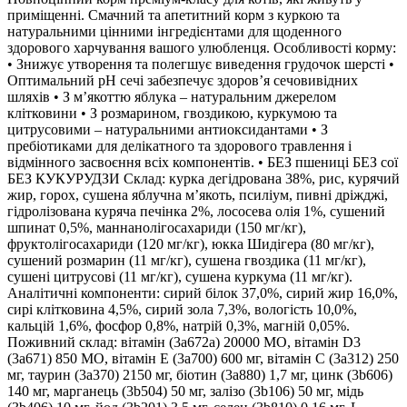
приміщенні. Смачний та апетитний корм з куркою та
натуральними цінними інгредієнтами для щоденного
здорового харчування вашого улюбленця. Особливості корму:
• Знижує утворення та полегшує виведення грудочок шерсті •
Оптимальний pH сечі забезпечує здоров’я сечовивідних
шляхів • З м’якоттю яблука – натуральним джерелом
клітковини • З розмарином, гвоздикою, куркумою та
цитрусовими – натуральними антиоксидантами • З
пребіотиками для делікатного та здорового травлення і
відмінного засвоєння всіх компонентів. • БЕЗ пшениці БЕЗ сої
БЕЗ КУКУРУДЗИ Склад: курка дегідрована 38%, рис, курячий
жир, горох, сушена яблучна м’якоть, псиліум, пивні дріжджі,
гідролізована куряча печінка 2%, лососева олія 1%, сушений
шпинат 0,5%, маннанолігосахариди (150 мг/кг),
фруктолігосахариди (120 мг/кг), юкка Шидігера (80 мг/кг),
сушений розмарин (11 мг/кг), сушена гвоздика (11 мг/кг),
сушені цитрусові (11 мг/кг), сушена куркума (11 мг/кг).
Аналітичні компоненти: сирий білок 37,0%, сирий жир 16,0%,
сирі клітковина 4,5%, сирий зола 7,3%, вологість 10,0%,
кальцій 1,6%, фосфор 0,8%, натрій 0,3%, магній 0,05%.
Поживний склад: вітамін (3a672a) 20000 МО, вітамін D3
(3a671) 850 МО, вітамін E (3a700) 600 мг, вітамін C (3a312) 250
мг, таурин (3a370) 2150 мг, біотин (3a880) 1,7 мг, цинк (3b606)
140 мг, марганець (3b504) 50 мг, залізо (3b106) 50 мг, мідь