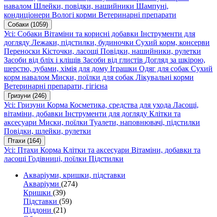
навалом
Шлейки, повідки, нашийники
Шампуні,
кондиціонери
Вологі корми
Ветеринарні препарати
Собаки
(1059)
Усі: Собаки
Вітаміни та корисні добавки
Інструменти для
догляду
Лежаки, підстилки, будиночки
Сухий корм, консерви
Переноски
Кісточки, ласощі
Повідки, нашийники, рулетки
Засоби від бліх і кліщів
Засоби від глистів
Догляд за шкірою,
шерстю, зубами, хімія для дому
Іграшки
Одяг для собак
Сухий
корм навалом
Миски, поїлки для собак
Лікувальні корми
Ветеринарні препарати, гігієна
Гризуни
(246)
Усі: Гризуни
Корма
Косметика, средства для ухода
Ласощі,
вітаміни, добавки
Інструменти для догляду
Клітки та
аксесуари
Миски, поїлки
Туалети, наповнювачі, підстилки
Повідки, шлейки, рулетки
Птахи
(164)
Усі: Птахи
Корма
Клітки та аксесуари
Вітаміни, добавки та
ласощі
Годівниці, поїлки
Підстилки
Акваріуми, кришки, підставки
Акваріуми
(274)
Кришки
(39)
Підставки
(59)
Піддони
(21)