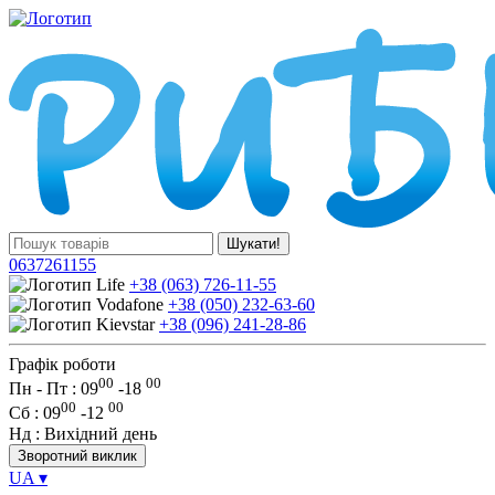
Шукати!
0637261155
+38 (063) 726-11-55
+38 (050) 232-63-60
+38 (096) 241-28-86
Графік роботи
00
00
Пн - Пт : 09
-
18
00
00
Сб
: 09
-
12
Нд
: Вихідний день
Зворотний виклик
UA
▾