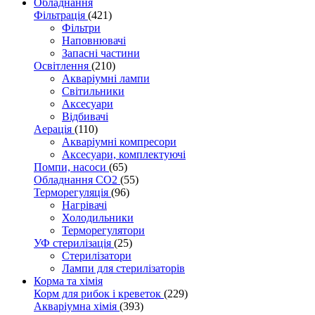
Обладнання
Фільтрація
(421)
Фільтри
Наповнювачі
Запасні частини
Освітлення
(210)
Акваріумні лампи
Світильники
Аксесуари
Відбивачі
Аерація
(110)
Акваріумні компресори
Аксесуари, комплектуючі
Помпи, насоси
(65)
Обладнання CO2
(55)
Терморегуляція
(96)
Нагрівачі
Холодильники
Терморегулятори
УФ стерилізація
(25)
Стерилізатори
Лампи для стерилізаторів
Корма та хімія
Корм для рибок і креветок
(229)
Акваріумна хімія
(393)