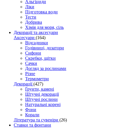
Альгіциди
Ліки
Підготовка води
Тести
Добрива
Хімія для моря, сіль
Декорації та аксесуари
Аксесуари
(164)
Відсадники
Годівниці, дозатори
Сифони
Скребки, щітки
Сачки
Догляд за рослинами
Різне
Термометри
Декорації
(427)
Ґрунти, камені
Штучні декорації
Штучні рослини
Натуральні корені
Фони
Корали
Література та сувеніри
(26)
Ставки та фонтани