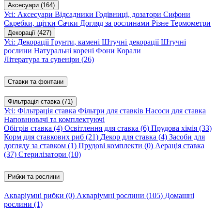
Аксесуари
(164)
Усі: Аксесуари
Відсадники
Годівниці, дозатори
Сифони
Скребки, щітки
Сачки
Догляд за рослинами
Різне
Термометри
Декорації
(427)
Усі: Декорації
Ґрунти, камені
Штучні декорації
Штучні
рослини
Натуральні корені
Фони
Корали
Література та сувеніри
(26)
Ставки та фонтани
Фільтрація ставка
(71)
Усі: Фільтрація ставка
Фільтри для ставків
Насоси для ставка
Наповнювачі та комплектуючі
Обігрів ставка
(4)
Освітлення для ставка
(6)
Прудова хімія
(33)
Корм для ставкових риб
(21)
Декор для ставка
(4)
Засоби для
догляду за ставком
(1)
Прудові комплекти
(0)
Аерація ставка
(37)
Стерилізатори
(10)
Рибки та рослини
Акваріумні рибки
(0)
Акваріумні рослини
(105)
Домашні
рослини
(1)