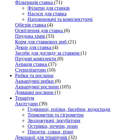
Фільтрація ставка
(71)
Фільтри для ставків
Насоси для ставка
Наповнювачі та комплектуючі
Обігрів ставка
(4)
Освітлення для ставка
(6)
Прудова хімія
(33)
Корм для ставкових риб
(21)
Декор для ставка
(4)
Засоби для догляду за ставком
(1)
Прудові комплекти
(0)
Аерація ставка
(37)
Стерилізатори
(10)
Рибки та рослини
Акваріумні рибки
(0)
Акваріумні рослини
(105)
Домашні рослини
(1)
Тераріум
Аксесуари
(39)
Годівниці, поїлки, басейни, водоспади
Термометри та гігрометри
Зволожувачі, інкубатори
Острівки, печери, нори
Пінцети, совки, різне
Декорації для тераріумів
(32)