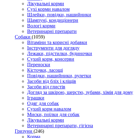
Лікувальні корми
Сухі корми навалом
Шлейки, повідки, нашийники
Шампуні, кондиціонери
Вологі корми
Ветеринарні препарати
Собаки
(1059)
Вітаміни та корисні добавки
Інструменти для догляду
Лежаки, підстилки, будиночки
Сухий корм, консерви
Переноски
Кісточки, ласощі
Повідки, нашийники, рулетки
Засоби від бліх і кліщів
Засоби від глистів
Догляд за шкірою, шерстю, зубами, хімія для дому
Іграшки
Одяг для собак
Сухий корм навалом
Миски, поїлки для собак
Лікувальні корми
Ветеринарні препарати, гігієна
Гризуни
(246)
Корма