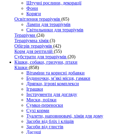
Штучні рослини, декорації
Фони
Коряги
Освітлення тераріумів
(65)
Лампи для тераріумів
Світильники для тераріумів
Тераріуми
(24)
Тераріумна хімія
(3)
Обігрів тераріумів
(42)
Корм для рептилій
(55)
Субстрати для тераріумів
(20)
Кішки, собаки, гризуни, птахи
Кішки
(858)
Вітаміни та корисні добавки
Будиночки, м’які місця, гамаки
Дряпки, ігрові комплекси
Іграшки
Інструменти для догляду
Миски, поїлки
Сумки-переноски
Сухі корми
Туалети, наповнювачі, хімія для дому
Засоби від бліх і кліщів
Засоби від глистів
Ласощі