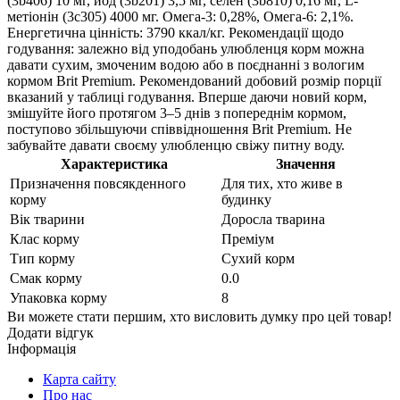
(3b406) 10 мг, йод (3b201) 3,5 мг, селен (3b810) 0,16 мг, L-
метіонін (3c305) 4000 мг. Омега-3: 0,28%, Омега-6: 2,1%.
Енергетична цінність: 3790 ккал/кг. Рекомендації щодо
годування: залежно від уподобань улюбленця корм можна
давати сухим, змоченим водою або в поєднанні з вологим
кормом Brit Premium. Рекомендований добовий розмір порції
вказаний у таблиці годування. Вперше даючи новий корм,
змішуйте його протягом 3–5 днів з попереднім кормом,
поступово збільшуючи співвідношення Brit Premium. Не
забувайте давати своєму улюбленцю свіжу питну воду.
Характеристика
Значення
Призначення повсякденного
Для тих, хто живе в
корму
будинку
Вік тварини
Доросла тварина
Клас корму
Преміум
Тип корму
Сухий корм
Смак корму
0.0
Упаковка корму
8
Ви можете стати першим, хто висловить думку про цей товар!
Додати відгук
Інформація
Карта сайту
Про нас