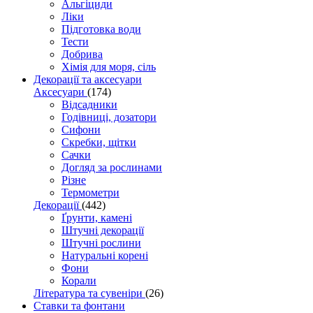
Альгіциди
Ліки
Підготовка води
Тести
Добрива
Хімія для моря, сіль
Декорації та аксесуари
Аксесуари
(174)
Відсадники
Годівниці, дозатори
Сифони
Скребки, щітки
Сачки
Догляд за рослинами
Різне
Термометри
Декорації
(442)
Ґрунти, камені
Штучні декорації
Штучні рослини
Натуральні корені
Фони
Корали
Література та сувеніри
(26)
Ставки та фонтани