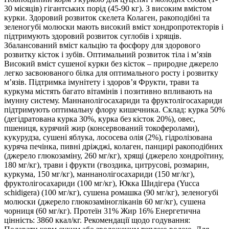
30 місяців) гігантських порід (45-90 кг). З високим вмістом
курки. Здоровий розвиток скелета Колаген, ракоподібні та
зеленогубі молюски мають високий вміст хондропротекторів і
підтримують здоровий розвиток суглобів і хрящів.
Збалансований вміст кальцію та фосфору для здорового
розвитку кісток і зубів. Оптимальний розвиток тіла і м’язів
Високий вміст сушеної курки без кісток – природне джерело
легко засвоюваного білка для оптимального росту і розвитку
м’язів. Підтримка імунітету і здоров’я Фрукти, трави та
куркума містять багато вітамінів і позитивно впливають на
імунну систему. Маннанолігосахариди та фруктолігосахариди
підтримують оптимальну флору кишечника. Склад: курка 50%
(дегідратована курка 30%, курка без кісток 20%), овес,
пшениця, курячий жир (консервований токоферолами),
кукурудза, сушені яблука, лососева олія (2%), гідролізована
куряча печінка, пивні дріжджі, колаген, панцирі ракоподібних
(джерело глюкозаміну, 260 мг/кг), хрящі (джерело хондроїтину,
180 мг/кг), трави і фрукти (гвоздика, цитрусові, розмарин,
куркума, 150 мг/кг), маннанолігосахариди (150 мг/кг),
фруктолігосахариди (100 мг/кг), Юкка Шидігера (Yucca
schidigera) (100 мг/кг), сушена ромашка (90 мг/кг), зеленогубі
молюски (джерело глюкозаміногліканів 60 мг/кг), сушена
чорниця (60 мг/кг). Протеїн 31% Жир 16% Енергетична
цінність: 3860 ккал/кг. Рекомендації щодо годування: