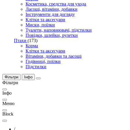
Косметика, средства для ухода
Ласощі, вітаміни, добавки
Інструменти для догляду
Клітки та аксесуари
Миски, поїлки
Туалети, наповнювачі, підстилки
Повідки, шлейки, рулетки
Птахи
(173)
Корма
Клітки та аксесуари
Вітаміни, добавки та ласощі
Годівниці, поїлки
Підстилки
Фільтри
Інфо
Фільтри
Інфо
Меню
Block
/