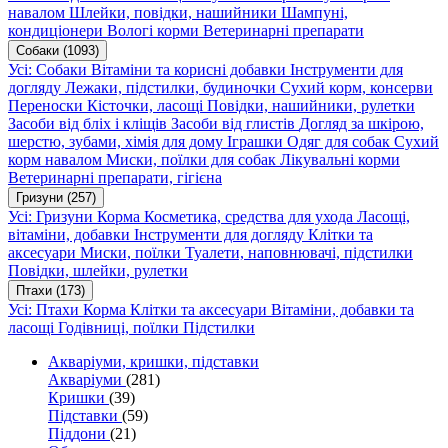
навалом
Шлейки, повідки, нашийники
Шампуні,
кондиціонери
Вологі корми
Ветеринарні препарати
Собаки
(1093)
Усі: Собаки
Вітаміни та корисні добавки
Інструменти для
догляду
Лежаки, підстилки, будиночки
Сухий корм, консерви
Переноски
Кісточки, ласощі
Повідки, нашийники, рулетки
Засоби від бліх і кліщів
Засоби від глистів
Догляд за шкірою,
шерстю, зубами, хімія для дому
Іграшки
Одяг для собак
Сухий
корм навалом
Миски, поїлки для собак
Лікувальні корми
Ветеринарні препарати, гігієна
Гризуни
(257)
Усі: Гризуни
Корма
Косметика, средства для ухода
Ласощі,
вітаміни, добавки
Інструменти для догляду
Клітки та
аксесуари
Миски, поїлки
Туалети, наповнювачі, підстилки
Повідки, шлейки, рулетки
Птахи
(173)
Усі: Птахи
Корма
Клітки та аксесуари
Вітаміни, добавки та
ласощі
Годівниці, поїлки
Підстилки
Акваріуми, кришки, підставки
Акваріуми
(281)
Кришки
(39)
Підставки
(59)
Піддони
(21)