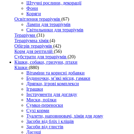
Штучні рослини, декорації
Фони
Коряги
Освітлення тераріумів
(67)
Лампи для тераріумів
Світильники для тераріумів
Тераріуми
(31)
Тераріумна хімія
(4)
Обігрів тераріумів
(42)
Корм для рептилій
(56)
Субстрати для тераріумів
(20)
Кішки, собаки, гризуни, птахи
Кішки
(880)
Вітаміни та корисні добавки
Будиночки, м’які місця, гамаки
Дряпки, ігрові комплекси
Іграшки
Інструменти для догляду
Миски, поїлки
Сумки-переноски
Сухі корми
Туалети, наповнювачі, хімія для дому
Засоби від бліх і кліщів
Засоби від глистів
Ласощі