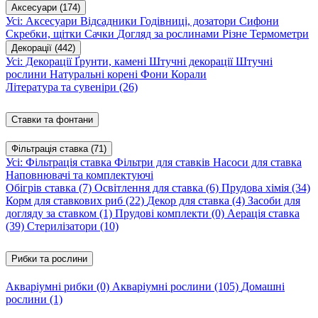
Аксесуари
(174)
Усі: Аксесуари
Відсадники
Годівниці, дозатори
Сифони
Скребки, щітки
Сачки
Догляд за рослинами
Різне
Термометри
Декорації
(442)
Усі: Декорації
Ґрунти, камені
Штучні декорації
Штучні
рослини
Натуральні корені
Фони
Корали
Література та сувеніри
(26)
Ставки та фонтани
Фільтрація ставка
(71)
Усі: Фільтрація ставка
Фільтри для ставків
Насоси для ставка
Наповнювачі та комплектуючі
Обігрів ставка
(7)
Освітлення для ставка
(6)
Прудова хімія
(34)
Корм для ставкових риб
(22)
Декор для ставка
(4)
Засоби для
догляду за ставком
(1)
Прудові комплекти
(0)
Аерація ставка
(39)
Стерилізатори
(10)
Рибки та рослини
Акваріумні рибки
(0)
Акваріумні рослини
(105)
Домашні
рослини
(1)