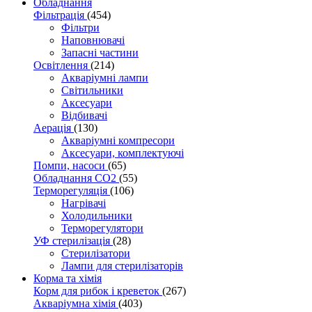
Обладнання
Фільтрація
(454)
Фільтри
Наповнювачі
Запасні частини
Освітлення
(214)
Акваріумні лампи
Світильники
Аксесуари
Відбивачі
Аерація
(130)
Акваріумні компресори
Аксесуари, комплектуючі
Помпи, насоси
(65)
Обладнання CO2
(55)
Терморегуляція
(106)
Нагрівачі
Холодильники
Терморегулятори
УФ стерилізація
(28)
Стерилізатори
Лампи для стерилізаторів
Корма та хімія
Корм для рибок і креветок
(267)
Акваріумна хімія
(403)