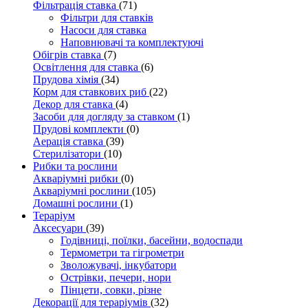
Фільтрація ставка
(71)
Фільтри для ставків
Насоси для ставка
Наповнювачі та комплектуючі
Обігрів ставка
(7)
Освітлення для ставка
(6)
Прудова хімія
(34)
Корм для ставкових риб
(22)
Декор для ставка
(4)
Засоби для догляду за ставком
(1)
Прудові комплекти
(0)
Аерація ставка
(39)
Стерилізатори
(10)
Рибки та рослини
Акваріумні рибки
(0)
Акваріумні рослини
(105)
Домашні рослини
(1)
Тераріум
Аксесуари
(39)
Годівниці, поїлки, басейни, водоспади
Термометри та гігрометри
Зволожувачі, інкубатори
Острівки, печери, нори
Пінцети, совки, різне
Декорації для тераріумів
(32)