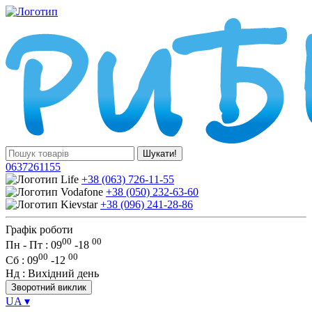
Шукати!
0637261155
+38 (063) 726-11-55
+38 (050) 232-63-60
+38 (096) 241-28-86
Графік роботи
00
00
Пн - Пт : 09
-
18
00
00
Сб
: 09
-
12
Нд
: Вихідний день
Зворотний виклик
UA
▾