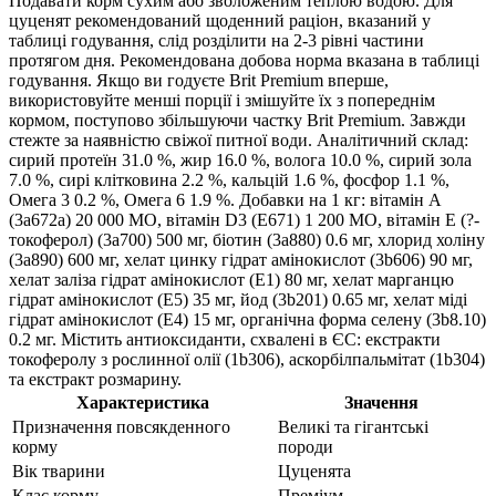
Подавати корм сухим або зволоженим теплою водою. Для
цуценят рекомендований щоденний раціон, вказаний у
таблиці годування, слід розділити на 2-3 рівні частини
протягом дня. Рекомендована добова норма вказана в таблиці
годування. Якщо ви годуєте Brit Premium вперше,
використовуйте менші порції і змішуйте їх з попереднім
кормом, поступово збільшуючи частку Brit Premium. Завжди
стежте за наявністю свіжої питної води. Аналітичний склад:
сирий протеїн 31.0 %, жир 16.0 %, волога 10.0 %, сирий зола
7.0 %, сирі клітковина 2.2 %, кальцій 1.6 %, фосфор 1.1 %,
Омега 3 0.2 %, Омега 6 1.9 %. Добавки на 1 кг: вітамін A
(3a672a) 20 000 МО, вітамін D3 (E671) 1 200 МО, вітамін E (?-
токоферол) (3a700) 500 мг, біотин (3a880) 0.6 мг, хлорид холіну
(3a890) 600 мг, хелат цинку гідрат амінокислот (3b606) 90 мг,
хелат заліза гідрат амінокислот (E1) 80 мг, хелат марганцю
гідрат амінокислот (E5) 35 мг, йод (3b201) 0.65 мг, хелат міді
гідрат амінокислот (E4) 15 мг, органічна форма селену (3b8.10)
0.2 мг. Містить антиоксиданти, схвалені в ЄС: екстракти
токоферолу з рослинної олії (1b306), аскорбілпальмітат (1b304)
та екстракт розмарину.
Характеристика
Значення
Призначення повсякденного
Великі та гігантські
корму
породи
Вік тварини
Цуценята
Клас корму
Преміум