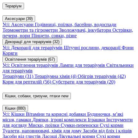
Тераріум
Аксесуари
(39)
Усі: Аксесуари
Годівниці, поїлки, басейни, водоспади
Термометри та гігрометри
Зволожувачі, інкубатори
Острівки,
печери, нори
Пінцети, совки, різне
Декорації для тераріумів
(32)
Усі: Декорації для тераріумів
Штучні рослини, декорації
Фони
Коряги
Освітлення тераріумів
(67)
Усі: Освітлення тераріумів
Лампи для тераріумів
Світильники
для тераріумів
Тераріуми
(31)
Тераріумна хімія
(4)
Обігрів тераріумів
(42)
Корм для рептилій
(56)
Субстрати для тераріумів
(20)
Кішки, собаки, гризуни, птахи
new
Кішки
(880)
Усі: Кішки
Вітаміни та корисні добавки
Будиночки, м’які
місця, гамаки
Дряпки, ігрові комплекси
Іграшки
Інструменти
для догляду
Миски, поїлки
Сумки-переноски
Сухі корми
Туалети, наповнювачі, хімія для дому
Засоби від бліх і кліщів
Засоби від глистів
Ласощі
Лікувальні корми
Сухі корми