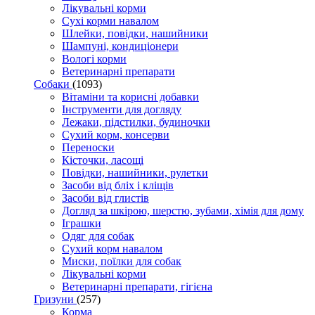
Лікувальні корми
Сухі корми навалом
Шлейки, повідки, нашийники
Шампуні, кондиціонери
Вологі корми
Ветеринарні препарати
Собаки
(1093)
Вітаміни та корисні добавки
Інструменти для догляду
Лежаки, підстилки, будиночки
Сухий корм, консерви
Переноски
Кісточки, ласощі
Повідки, нашийники, рулетки
Засоби від бліх і кліщів
Засоби від глистів
Догляд за шкірою, шерстю, зубами, хімія для дому
Іграшки
Одяг для собак
Сухий корм навалом
Миски, поїлки для собак
Лікувальні корми
Ветеринарні препарати, гігієна
Гризуни
(257)
Корма