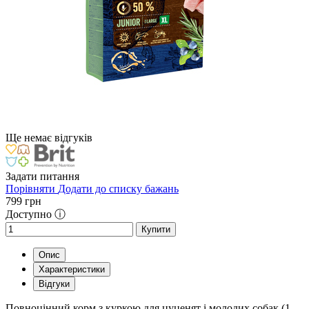
Ще немає відгуків
Задати питання
Порівняти
Додати до списку бажань
799
грн
Доступно ⓘ
Купити
Опис
Характеристики
Відгуки
Повноцінний корм з куркою для цуценят і молодих собак (1-