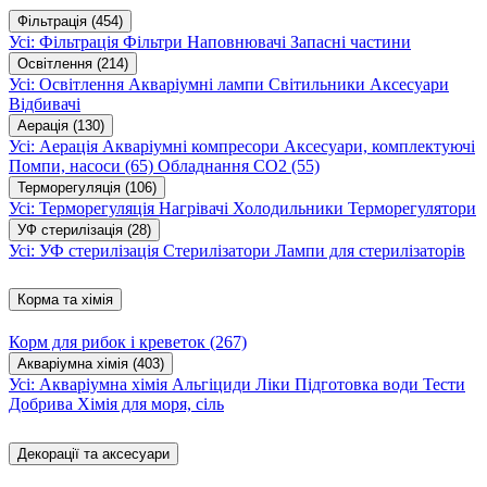
Фільтрація
(454)
Усі: Фільтрація
Фільтри
Наповнювачі
Запасні частини
Освітлення
(214)
Усі: Освітлення
Акваріумні лампи
Світильники
Аксесуари
Відбивачі
Аерація
(130)
Усі: Аерація
Акваріумні компресори
Аксесуари, комплектуючі
Помпи, насоси
(65)
Обладнання CO2
(55)
Терморегуляція
(106)
Усі: Терморегуляція
Нагрівачі
Холодильники
Терморегулятори
УФ стерилізація
(28)
Усі: УФ стерилізація
Стерилізатори
Лампи для стерилізаторів
Корма та хімія
Корм для рибок і креветок
(267)
Акваріумна хімія
(403)
Усі: Акваріумна хімія
Альгіциди
Ліки
Підготовка води
Тести
Добрива
Хімія для моря, сіль
Декорації та аксесуари