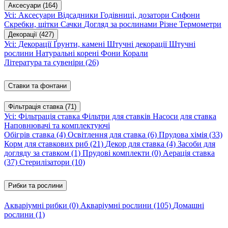
Аксесуари
(164)
Усі: Аксесуари
Відсадники
Годівниці, дозатори
Сифони
Скребки, щітки
Сачки
Догляд за рослинами
Різне
Термометри
Декорації
(427)
Усі: Декорації
Ґрунти, камені
Штучні декорації
Штучні
рослини
Натуральні корені
Фони
Корали
Література та сувеніри
(26)
Ставки та фонтани
Фільтрація ставка
(71)
Усі: Фільтрація ставка
Фільтри для ставків
Насоси для ставка
Наповнювачі та комплектуючі
Обігрів ставка
(4)
Освітлення для ставка
(6)
Прудова хімія
(33)
Корм для ставкових риб
(21)
Декор для ставка
(4)
Засоби для
догляду за ставком
(1)
Прудові комплекти
(0)
Аерація ставка
(37)
Стерилізатори
(10)
Рибки та рослини
Акваріумні рибки
(0)
Акваріумні рослини
(105)
Домашні
рослини
(1)