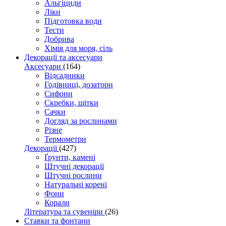
Альгіциди
Ліки
Підготовка води
Тести
Добрива
Хімія для моря, сіль
Декорації та аксесуари
Аксесуари
(164)
Відсадники
Годівниці, дозатори
Сифони
Скребки, щітки
Сачки
Догляд за рослинами
Різне
Термометри
Декорації
(427)
Ґрунти, камені
Штучні декорації
Штучні рослини
Натуральні корені
Фони
Корали
Література та сувеніри
(26)
Ставки та фонтани