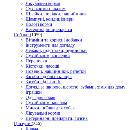
Лікувальні корми
Сухі корми навалом
Шлейки, повідки, нашийники
Шампуні, кондиціонери
Вологі корми
Ветеринарні препарати
Собаки
(1059)
Вітаміни та корисні добавки
Інструменти для догляду
Лежаки, підстилки, будиночки
Сухий корм, консерви
Переноски
Кісточки, ласощі
Повідки, нашийники, рулетки
Засоби від бліх і кліщів
Засоби від глистів
Догляд за шкірою, шерстю, зубами, хімія для дому
Іграшки
Одяг для собак
Сухий корм навалом
Миски, поїлки для собак
Лікувальні корми
Ветеринарні препарати, гігієна
Гризуни
(246)
Корма