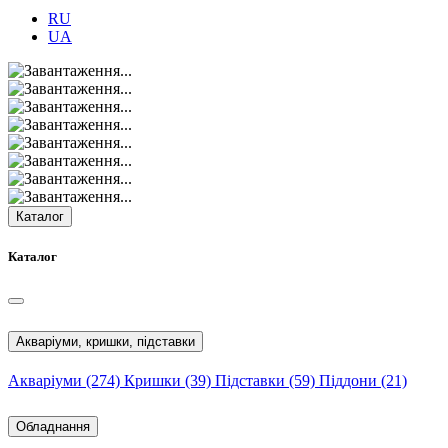
RU
UA
Каталог
Каталог
Акваріуми, кришки, підставки
Акваріуми
(274)
Кришки
(39)
Підставки
(59)
Піддони
(21)
Обладнання