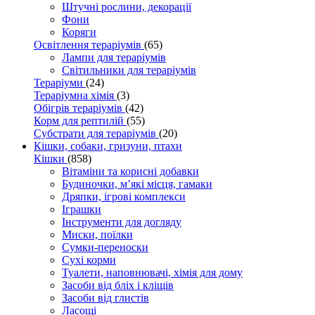
Штучні рослини, декорації
Фони
Коряги
Освітлення тераріумів
(65)
Лампи для тераріумів
Світильники для тераріумів
Тераріуми
(24)
Тераріумна хімія
(3)
Обігрів тераріумів
(42)
Корм для рептилій
(55)
Субстрати для тераріумів
(20)
Кішки, собаки, гризуни, птахи
Кішки
(858)
Вітаміни та корисні добавки
Будиночки, м’які місця, гамаки
Дряпки, ігрові комплекси
Іграшки
Інструменти для догляду
Миски, поїлки
Сумки-переноски
Сухі корми
Туалети, наповнювачі, хімія для дому
Засоби від бліх і кліщів
Засоби від глистів
Ласощі