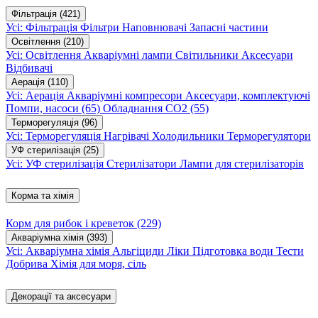
Фільтрація
(421)
Усі: Фільтрація
Фільтри
Наповнювачі
Запасні частини
Освітлення
(210)
Усі: Освітлення
Акваріумні лампи
Світильники
Аксесуари
Відбивачі
Аерація
(110)
Усі: Аерація
Акваріумні компресори
Аксесуари, комплектуючі
Помпи, насоси
(65)
Обладнання CO2
(55)
Терморегуляція
(96)
Усі: Терморегуляція
Нагрівачі
Холодильники
Терморегулятори
УФ стерилізація
(25)
Усі: УФ стерилізація
Стерилізатори
Лампи для стерилізаторів
Корма та хімія
Корм для рибок і креветок
(229)
Акваріумна хімія
(393)
Усі: Акваріумна хімія
Альгіциди
Ліки
Підготовка води
Тести
Добрива
Хімія для моря, сіль
Декорації та аксесуари