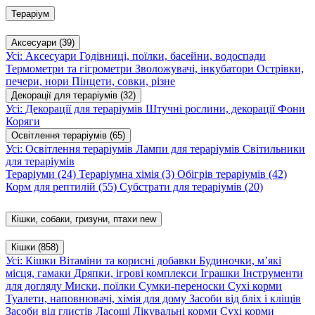
Тераріум
Аксесуари
(39)
Усі: Аксесуари
Годівниці, поїлки, басейни, водоспади
Термометри та гігрометри
Зволожувачі, інкубатори
Острівки,
печери, нори
Пінцети, совки, різне
Декорації для тераріумів
(32)
Усі: Декорації для тераріумів
Штучні рослини, декорації
Фони
Коряги
Освітлення тераріумів
(65)
Усі: Освітлення тераріумів
Лампи для тераріумів
Світильники
для тераріумів
Тераріуми
(24)
Тераріумна хімія
(3)
Обігрів тераріумів
(42)
Корм для рептилій
(55)
Субстрати для тераріумів
(20)
Кішки, собаки, гризуни, птахи
new
Кішки
(858)
Усі: Кішки
Вітаміни та корисні добавки
Будиночки, м’які
місця, гамаки
Дряпки, ігрові комплекси
Іграшки
Інструменти
для догляду
Миски, поїлки
Сумки-переноски
Сухі корми
Туалети, наповнювачі, хімія для дому
Засоби від бліх і кліщів
Засоби від глистів
Ласощі
Лікувальні корми
Сухі корми