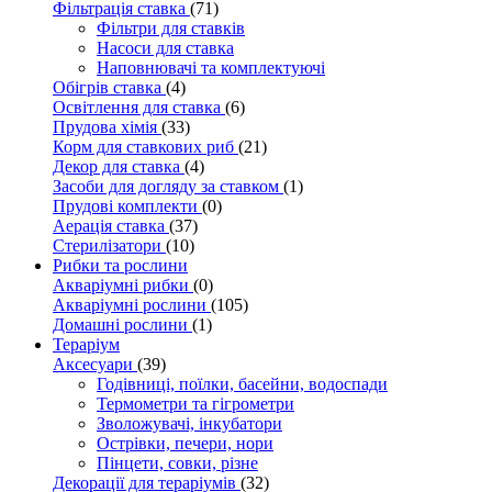
Фільтрація ставка
(71)
Фільтри для ставків
Насоси для ставка
Наповнювачі та комплектуючі
Обігрів ставка
(4)
Освітлення для ставка
(6)
Прудова хімія
(33)
Корм для ставкових риб
(21)
Декор для ставка
(4)
Засоби для догляду за ставком
(1)
Прудові комплекти
(0)
Аерація ставка
(37)
Стерилізатори
(10)
Рибки та рослини
Акваріумні рибки
(0)
Акваріумні рослини
(105)
Домашні рослини
(1)
Тераріум
Аксесуари
(39)
Годівниці, поїлки, басейни, водоспади
Термометри та гігрометри
Зволожувачі, інкубатори
Острівки, печери, нори
Пінцети, совки, різне
Декорації для тераріумів
(32)