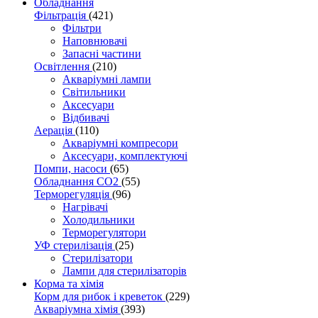
Обладнання
Фільтрація
(421)
Фільтри
Наповнювачі
Запасні частини
Освітлення
(210)
Акваріумні лампи
Світильники
Аксесуари
Відбивачі
Аерація
(110)
Акваріумні компресори
Аксесуари, комплектуючі
Помпи, насоси
(65)
Обладнання CO2
(55)
Терморегуляція
(96)
Нагрівачі
Холодильники
Терморегулятори
УФ стерилізація
(25)
Стерилізатори
Лампи для стерилізаторів
Корма та хімія
Корм для рибок і креветок
(229)
Акваріумна хімія
(393)