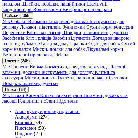
навалом
Шлейки, повідки, нашийники
Шампуні,
кондиціонери
Вологі корми
Ветеринарні препарати
Собаки
(1059)
Усі: Собаки
Вітаміни та корисні добавки
Інструменти для
догляду
Лежаки, підстилки, будиночки
Сухий корм, консерви
Переноски
Кісточки, ласощі
Повідки, нашийники, рулетки
Засоби від бліх і кліщів
Засоби від глистів
Догляд за шкірою,
шерстю, зубами, хімія для дому
Іграшки
Одяг для собак
Сухий
корм навалом
Миски, поїлки для собак
Лікувальні корми
Ветеринарні препарати, гігієна
Гризуни
(246)
Усі: Гризуни
Корма
Косметика, средства для ухода
Ласощі,
вітаміни, добавки
Інструменти для догляду
Клітки та
аксесуари
Миски, поїлки
Туалети, наповнювачі, підстилки
Повідки, шлейки, рулетки
Птахи
(164)
Усі: Птахи
Корма
Клітки та аксесуари
Вітаміни, добавки та
ласощі
Годівниці, поїлки
Підстилки
Акваріуми, кришки, підставки
Акваріуми
(274)
Кришки
(39)
Підставки
(59)
Піддони
(21)