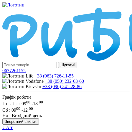
Шукати!
0637261155
+38 (063) 726-11-55
+38 (050) 232-63-60
+38 (096) 241-28-86
Графік роботи
00
00
Пн - Пт : 09
-
18
00
00
Сб
: 09
-
12
Нд
: Вихідний день
Зворотний виклик
UA
▾