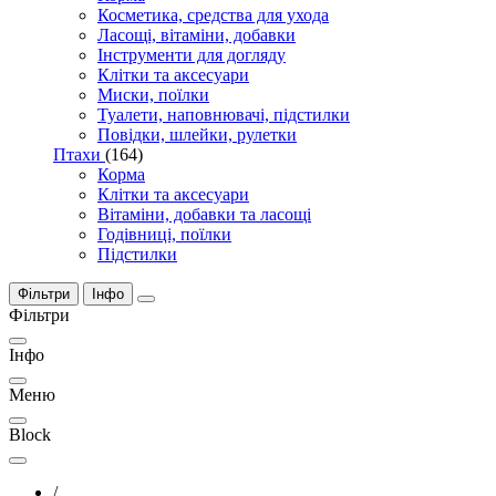
Косметика, средства для ухода
Ласощі, вітаміни, добавки
Інструменти для догляду
Клітки та аксесуари
Миски, поїлки
Туалети, наповнювачі, підстилки
Повідки, шлейки, рулетки
Птахи
(164)
Корма
Клітки та аксесуари
Вітаміни, добавки та ласощі
Годівниці, поїлки
Підстилки
Фільтри
Інфо
Фільтри
Інфо
Меню
Block
/