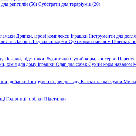
 для рептилій
(56)
Субстрати для тераріумів
(20)
, гамаки
Дряпки, ігрові комплекси
Іграшки
Інструменти для догл
глистів
Ласощі
Лікувальні корми
Сухі корми навалом
Шлейки, п
яду
Лежаки, підстилки, будиночки
Сухий корм, консерви
Перено
ми, хімія для дому
Іграшки
Одяг для собак
Сухий корм навалом
М
міни, добавки
Інструменти для догляду
Клітки та аксесуари
Миски
ощі
Годівниці, поїлки
Підстилки