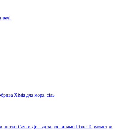
ивачі
обрива
Хімія для моря, сіль
и, щітки
Сачки
Догляд за рослинами
Різне
Термометри