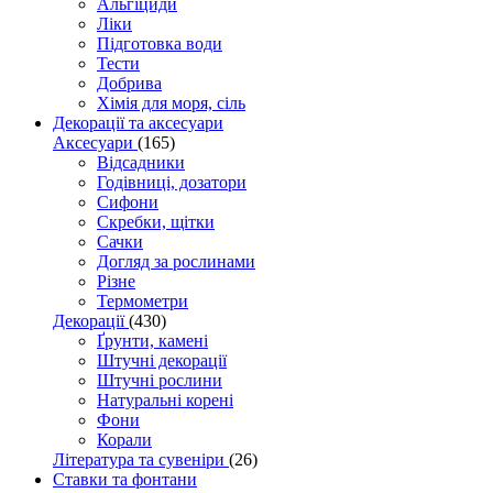
Альгіциди
Ліки
Підготовка води
Тести
Добрива
Хімія для моря, сіль
Декорації та аксесуари
Аксесуари
(165)
Відсадники
Годівниці, дозатори
Сифони
Скребки, щітки
Сачки
Догляд за рослинами
Різне
Термометри
Декорації
(430)
Ґрунти, камені
Штучні декорації
Штучні рослини
Натуральні корені
Фони
Корали
Література та сувеніри
(26)
Ставки та фонтани