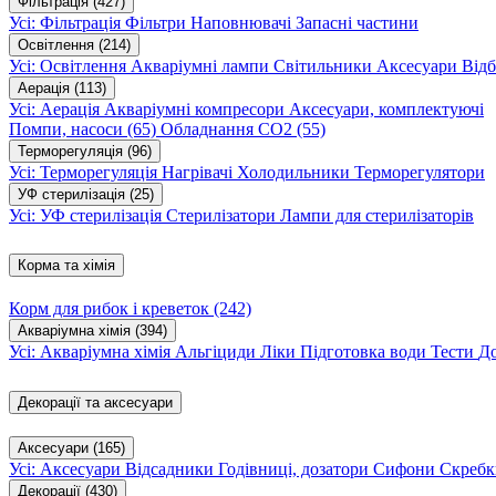
Фільтрація
(427)
Усі: Фільтрація
Фільтри
Наповнювачі
Запасні частини
Освітлення
(214)
Усі: Освітлення
Акваріумні лампи
Світильники
Аксесуари
Відб
Аерація
(113)
Усі: Аерація
Акваріумні компресори
Аксесуари, комплектуючі
Помпи, насоси
(65)
Обладнання CO2
(55)
Терморегуляція
(96)
Усі: Терморегуляція
Нагрівачі
Холодильники
Терморегулятори
УФ стерилізація
(25)
Усі: УФ стерилізація
Стерилізатори
Лампи для стерилізаторів
Корма та хімія
Корм для рибок і креветок
(242)
Акваріумна хімія
(394)
Усі: Акваріумна хімія
Альгіциди
Ліки
Підготовка води
Тести
Д
Декорації та аксесуари
Аксесуари
(165)
Усі: Аксесуари
Відсадники
Годівниці, дозатори
Сифони
Скребк
Декорації
(430)