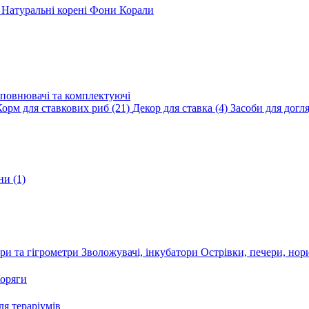
и
Натуральні корені
Фони
Корали
повнювачі та комплектуючі
Корм для ставкових риб
(21)
Декор для ставка
(4)
Засоби для догл
ини
(1)
ри та гігрометри
Зволожувачі, інкубатори
Острівки, печери, но
оряги
я тераріумів