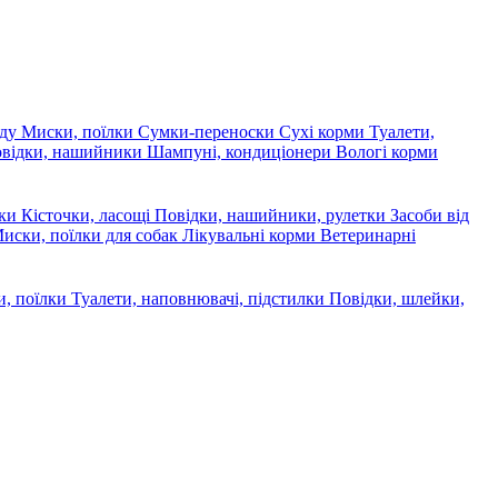
яду
Миски, поїлки
Сумки-переноски
Сухі корми
Туалети,
овідки, нашийники
Шампуні, кондиціонери
Вологі корми
ски
Кісточки, ласощі
Повідки, нашийники, рулетки
Засоби від
иски, поїлки для собак
Лікувальні корми
Ветеринарні
, поїлки
Туалети, наповнювачі, підстилки
Повідки, шлейки,