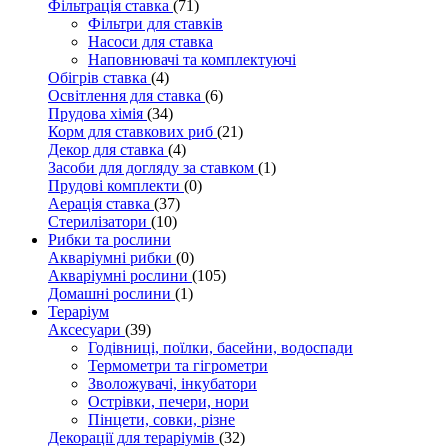
Фільтрація ставка
(71)
Фільтри для ставків
Насоси для ставка
Наповнювачі та комплектуючі
Обігрів ставка
(4)
Освітлення для ставка
(6)
Прудова хімія
(34)
Корм для ставкових риб
(21)
Декор для ставка
(4)
Засоби для догляду за ставком
(1)
Прудові комплекти
(0)
Аерація ставка
(37)
Стерилізатори
(10)
Рибки та рослини
Акваріумні рибки
(0)
Акваріумні рослини
(105)
Домашні рослини
(1)
Тераріум
Аксесуари
(39)
Годівниці, поїлки, басейни, водоспади
Термометри та гігрометри
Зволожувачі, інкубатори
Острівки, печери, нори
Пінцети, совки, різне
Декорації для тераріумів
(32)