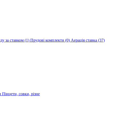
яду за ставком
(1)
Прудові комплекти
(0)
Аерація ставка
(37)
ри
Пінцети, совки, різне