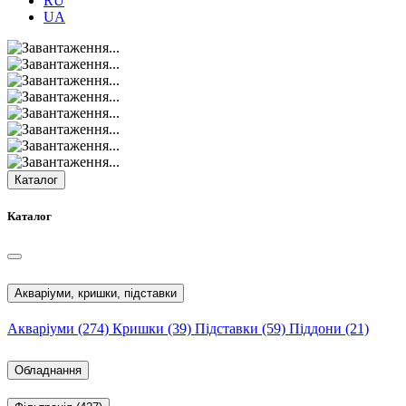
RU
UA
Каталог
Каталог
Акваріуми, кришки, підставки
Акваріуми
(274)
Кришки
(39)
Підставки
(59)
Піддони
(21)
Обладнання