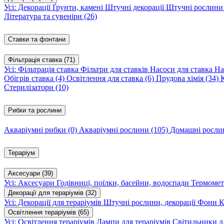
Усі: Декорації
Ґрунти, камені
Штучні декорації
Штучні рослин
Література та сувеніри
(26)
Ставки та фонтани
Фільтрація ставка
(71)
Усі: Фільтрація ставка
Фільтри для ставків
Насоси для ставка
На
Обігрів ставка
(4)
Освітлення для ставка
(6)
Прудова хімія
(34)
Стерилізатори
(10)
Рибки та рослини
Акваріумні рибки
(0)
Акваріумні рослини
(105)
Домашні росл
Тераріум
Аксесуари
(39)
Усі: Аксесуари
Годівниці, поїлки, басейни, водоспади
Термомет
Декорації для тераріумів
(32)
Усі: Декорації для тераріумів
Штучні рослини, декорації
Фони
К
Освітлення тераріумів
(65)
Усі: Освітлення тераріумів
Лампи для тераріумів
Світильники дл