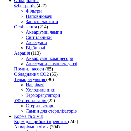
Обладнання
Фільтрація
(427)
Фільтри
Наповнювачі
Запасні частини
Освітлення
(214)
Акваріумні лампи
Світильники
Аксесуари
Відбивачі
Аерація
(113)
Акваріумні компресори
Аксесуари, комплектуючі
Помпи, насоси
(65)
Обладнання CO2
(55)
Терморегуляція
(96)
Нагрівачі
Холодильники
Терморегулятори
УФ стерилізація
(25)
Стерилізатори
Лампи для стерилізаторів
Корма та хімія
Корм для рибок і креветок
(242)
Акваріумна хімія
(394)