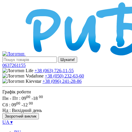
Шукати!
0637261155
+38 (063) 726-11-55
+38 (050) 232-63-60
+38 (096) 241-28-86
Графік роботи
00
00
Пн - Пт : 09
-
18
00
00
Сб
: 09
-
12
Нд
: Вихідний день
Зворотний виклик
UA
▾