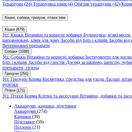
Тераріуми
(24)
Тераріумна хімія
(4)
Обігрів тераріумів
(42)
Корм
Кішки, собаки, гризуни, птахи
new
Кішки
(879)
Усі: Кішки
Вітаміни та корисні добавки
Будиночки, м’які місця
наповнювачі, хімія для дому
Засоби від бліх і кліщів
Засоби від 
Ветеринарні препарати
Собаки
(1088)
Усі: Собаки
Вітаміни та корисні добавки
Інструменти для догл
бліх і кліщів
Засоби від глистів
Догляд за шкірою, шерстю, зуба
препарати, гігієна
Гризуни
(256)
Усі: Гризуни
Корма
Косметика, средства для ухода
Ласощі, віта
рулетки
Птахи
(171)
Усі: Птахи
Корма
Клітки та аксесуари
Вітаміни, добавки та лас
Акваріуми, кришки, підставки
Акваріуми
(274)
Кришки
(39)
Підставки
(59)
Піддони
(21)