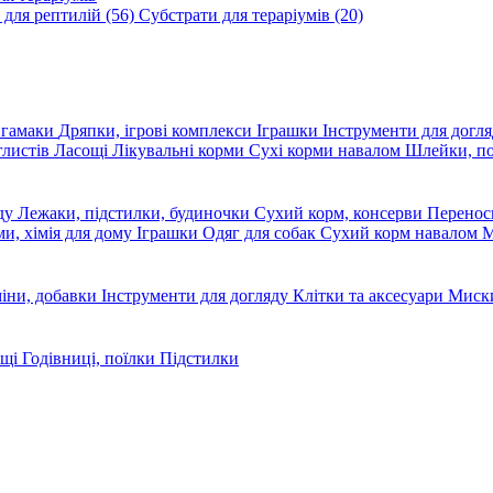
 для рептилій
(56)
Субстрати для тераріумів
(20)
, гамаки
Дряпки, ігрові комплекси
Іграшки
Інструменти для догл
глистів
Ласощі
Лікувальні корми
Сухі корми навалом
Шлейки, п
яду
Лежаки, підстилки, будиночки
Сухий корм, консерви
Перено
ми, хімія для дому
Іграшки
Одяг для собак
Сухий корм навалом
М
міни, добавки
Інструменти для догляду
Клітки та аксесуари
Миски
ощі
Годівниці, поїлки
Підстилки