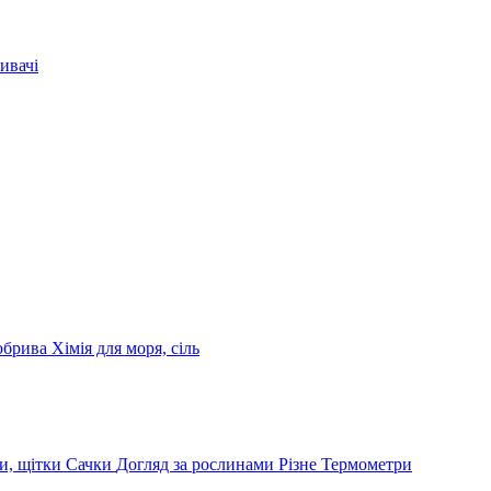
ивачі
обрива
Хімія для моря, сіль
и, щітки
Сачки
Догляд за рослинами
Різне
Термометри