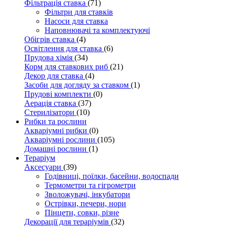
Фільтрація ставка
(71)
Фільтри для ставків
Насоси для ставка
Наповнювачі та комплектуючі
Обігрів ставка
(4)
Освітлення для ставка
(6)
Прудова хімія
(34)
Корм для ставкових риб
(21)
Декор для ставка
(4)
Засоби для догляду за ставком
(1)
Прудові комплекти
(0)
Аерація ставка
(37)
Стерилізатори
(10)
Рибки та рослини
Акваріумні рибки
(0)
Акваріумні рослини
(105)
Домашні рослини
(1)
Тераріум
Аксесуари
(39)
Годівниці, поїлки, басейни, водоспади
Термометри та гігрометри
Зволожувачі, інкубатори
Острівки, печери, нори
Пінцети, совки, різне
Декорації для тераріумів
(32)