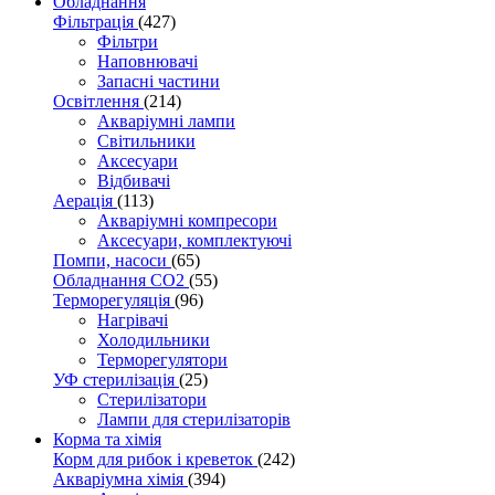
Обладнання
Фільтрація
(427)
Фільтри
Наповнювачі
Запасні частини
Освітлення
(214)
Акваріумні лампи
Світильники
Аксесуари
Відбивачі
Аерація
(113)
Акваріумні компресори
Аксесуари, комплектуючі
Помпи, насоси
(65)
Обладнання CO2
(55)
Терморегуляція
(96)
Нагрівачі
Холодильники
Терморегулятори
УФ стерилізація
(25)
Стерилізатори
Лампи для стерилізаторів
Корма та хімія
Корм для рибок і креветок
(242)
Акваріумна хімія
(394)