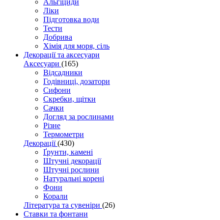
Альгіциди
Ліки
Підготовка води
Тести
Добрива
Хімія для моря, сіль
Декорації та аксесуари
Аксесуари
(165)
Відсадники
Годівниці, дозатори
Сифони
Скребки, щітки
Сачки
Догляд за рослинами
Різне
Термометри
Декорації
(430)
Ґрунти, камені
Штучні декорації
Штучні рослини
Натуральні корені
Фони
Корали
Література та сувеніри
(26)
Ставки та фонтани