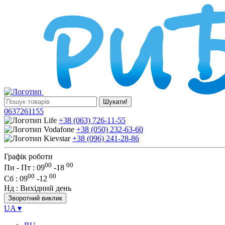
Шукати!
0637261155
+38 (063) 726-11-55
+38 (050) 232-63-60
+38 (096) 241-28-86
Графік роботи
00
00
Пн - Пт : 09
-
18
00
00
Сб
: 09
-
12
Нд
: Вихідний день
Зворотний виклик
UA
▾