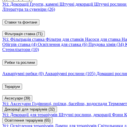
Усі: Декорації
Ґрунти, камені
Штучні декорації
Штучні рослин
Література та сувеніри
(26)
Ставки та фонтани
Фільтрація ставка
(71)
Усі: Фільтрація ставка
Фільтри для ставків
Насоси для ставка
На
Обігрів ставка
(4)
Освітлення для ставка
(6)
Прудова хімія
(34)
Стерилізатори
(10)
Рибки та рослини
Акваріумні рибки
(0)
Акваріумні рослини
(105)
Домашні росл
Тераріум
Аксесуари
(39)
Усі: Аксесуари
Годівниці, поїлки, басейни, водоспади
Термомет
Декорації для тераріумів
(32)
Усі: Декорації для тераріумів
Штучні рослини, декорації
Фони
К
Освітлення тераріумів
(65)
Усі: Освітлення тераріумів
Лампи для тераріумів
Світильники дл