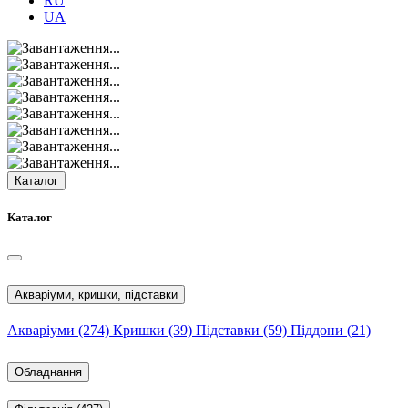
RU
UA
Каталог
Каталог
Акваріуми, кришки, підставки
Акваріуми
(274)
Кришки
(39)
Підставки
(59)
Піддони
(21)
Обладнання