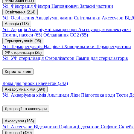
Фільтрація
(427)
Усі: Фільтрація
Фільтри
Наповнювачі
Запасні частини
Освітлення
(214)
Усі: Освітлення
Акваріумні лампи
Світильники
Аксесуари
Відб
Аерація
(113)
Усі: Аерація
Акваріумні компресори
Аксесуари, комплектуючі
Помпи, насоси
(65)
Обладнання CO2
(55)
Терморегуляція
(96)
Усі: Терморегуляція
Нагрівачі
Холодильники
Терморегулятори
УФ стерилізація
(25)
Усі: УФ стерилізація
Стерилізатори
Лампи для стерилізаторів
Корма та хімія
Корм для рибок і креветок
(242)
Акваріумна хімія
(394)
Усі: Акваріумна хімія
Альгіциди
Ліки
Підготовка води
Тести
Д
Декорації та аксесуари
Аксесуари
(165)
Усі: Аксесуари
Відсадники
Годівниці, дозатори
Сифони
Скребк
Декорації
(430)