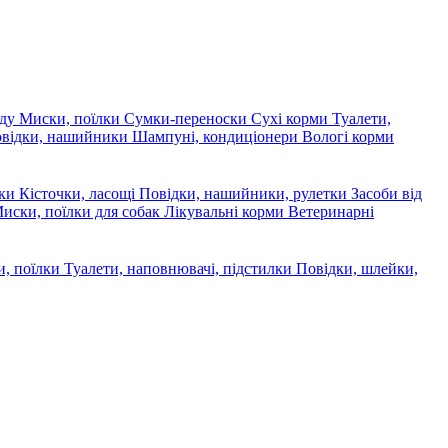
яду
Миски, поїлки
Сумки-переноски
Сухі корми
Туалети,
овідки, нашийники
Шампуні, кондиціонери
Вологі корми
ски
Кісточки, ласощі
Повідки, нашийники, рулетки
Засоби від
иски, поїлки для собак
Лікувальні корми
Ветеринарні
, поїлки
Туалети, наповнювачі, підстилки
Повідки, шлейки,