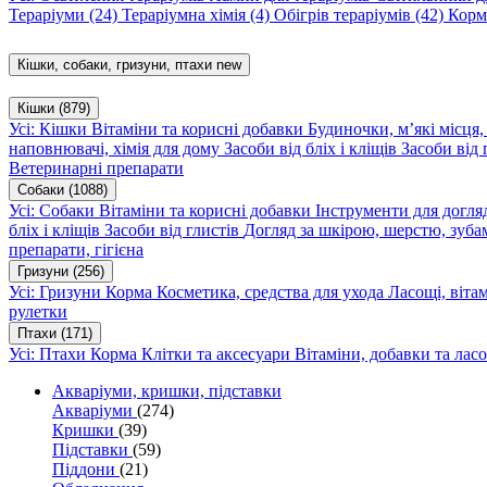
Тераріуми
(24)
Тераріумна хімія
(4)
Обігрів тераріумів
(42)
Корм
Кішки, собаки, гризуни, птахи
new
Кішки
(879)
Усі: Кішки
Вітаміни та корисні добавки
Будиночки, м’які місця
наповнювачі, хімія для дому
Засоби від бліх і кліщів
Засоби від 
Ветеринарні препарати
Собаки
(1088)
Усі: Собаки
Вітаміни та корисні добавки
Інструменти для догл
бліх і кліщів
Засоби від глистів
Догляд за шкірою, шерстю, зуба
препарати, гігієна
Гризуни
(256)
Усі: Гризуни
Корма
Косметика, средства для ухода
Ласощі, віта
рулетки
Птахи
(171)
Усі: Птахи
Корма
Клітки та аксесуари
Вітаміни, добавки та лас
Акваріуми, кришки, підставки
Акваріуми
(274)
Кришки
(39)
Підставки
(59)
Піддони
(21)