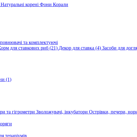
и
Натуральні корені
Фони
Корали
повнювачі та комплектуючі
Корм для ставкових риб
(21)
Декор для ставка
(4)
Засоби для догл
ини
(1)
ри та гігрометри
Зволожувачі, інкубатори
Острівки, печери, но
оряги
я тераріумів