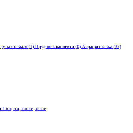
яду за ставком
(1)
Прудові комплекти
(0)
Аерація ставка
(37)
ри
Пінцети, совки, різне