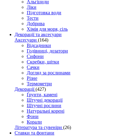
Альгіциди
Ліки
Підготовка води
Тести
Добрива
Хімія для моря, сіль
Декорації та аксесуари
Аксесуари
(164)
Відсадники
Годівниці, дозатори
Сифони
Скребки, щітки
Сачки
Догляд за рослинами
Різне
Термометри
Декорації
(427)
Ґрунти, камені
Штучні декорації
Штучні рослини
Натуральні корені
Фони
Корали
Література та сувеніри
(26)
Ставки та фонтани