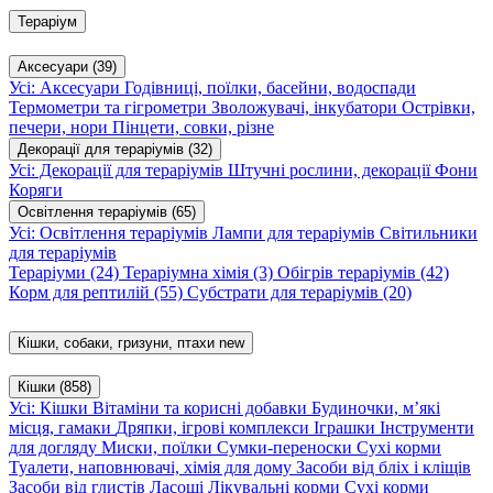
Тераріум
Аксесуари
(39)
Усі: Аксесуари
Годівниці, поїлки, басейни, водоспади
Термометри та гігрометри
Зволожувачі, інкубатори
Острівки,
печери, нори
Пінцети, совки, різне
Декорації для тераріумів
(32)
Усі: Декорації для тераріумів
Штучні рослини, декорації
Фони
Коряги
Освітлення тераріумів
(65)
Усі: Освітлення тераріумів
Лампи для тераріумів
Світильники
для тераріумів
Тераріуми
(24)
Тераріумна хімія
(3)
Обігрів тераріумів
(42)
Корм для рептилій
(55)
Субстрати для тераріумів
(20)
Кішки, собаки, гризуни, птахи
new
Кішки
(858)
Усі: Кішки
Вітаміни та корисні добавки
Будиночки, м’які
місця, гамаки
Дряпки, ігрові комплекси
Іграшки
Інструменти
для догляду
Миски, поїлки
Сумки-переноски
Сухі корми
Туалети, наповнювачі, хімія для дому
Засоби від бліх і кліщів
Засоби від глистів
Ласощі
Лікувальні корми
Сухі корми