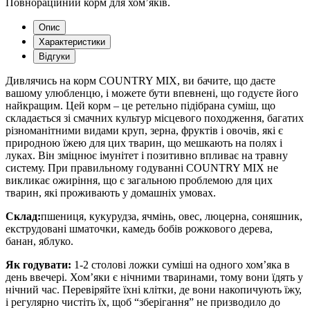
Повнораційний корм для хом’яків.
Опис
Характеристики
Відгуки
Дивлячись на корм COUNTRY MIX, ви бачите, що даєте
вашому улюбленцю, і можете бути впевнені, що годуєте його
найкращим. Цей корм – це ретельно підібрана суміш, що
складається зі смачних культур місцевого походження, багатих
різноманітними видами круп, зерна, фруктів і овочів, які є
природною їжею для цих тварин, що мешкають на полях і
луках. Він зміцнює імунітет і позитивно впливає на травну
систему. При правильному годуванні COUNTRY MIX не
викликає ожиріння, що є загальною проблемою для цих
тварин, які проживають у домашніх умовах.
Склад:
пшениця, кукурудза, ячмінь, овес, люцерна, соняшник,
екструдовані шматочки, камедь бобів рожкового дерева,
банан, яблуко.
Як годувати:
1-2 столові ложки суміші на одного хом’яка в
день ввечері. Хом’яки є нічними тваринами, тому вони їдять у
нічний час. Перевіряйте їхні клітки, де вони накопичують їжу,
і регулярно чистіть їх, щоб “зберігання” не призводило до