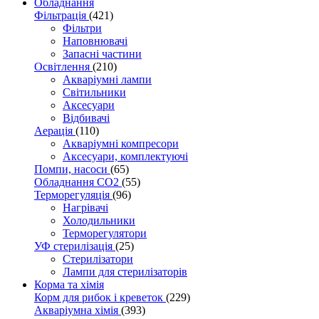
Обладнання
Фільтрація
(421)
Фільтри
Наповнювачі
Запасні частини
Освітлення
(210)
Акваріумні лампи
Світильники
Аксесуари
Відбивачі
Аерація
(110)
Акваріумні компресори
Аксесуари, комплектуючі
Помпи, насоси
(65)
Обладнання CO2
(55)
Терморегуляція
(96)
Нагрівачі
Холодильники
Терморегулятори
УФ стерилізація
(25)
Стерилізатори
Лампи для стерилізаторів
Корма та хімія
Корм для рибок і креветок
(229)
Акваріумна хімія
(393)