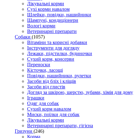
Лікувальні корми
Сухі корми навалом
Шлейки, повідки, нашийники
Шампуні, кондиціонери
Вологі корми
Ветеринарні препарати
Собаки
(1057)
Вітаміни та корисні добавки
Інструменти для догляду
Лежаки, підстилки, будиночки
Сухий корм, консерви
Переноски
Кісточки, ласощі
Повідки, нашийники, рулетки
Засоби від бліх і кліщів
Засоби від глистів
Догляд за шкірою, шерстю, зубами, хімія для дому
Іграшки
Одяг для собак
Сухий корм навалом
Миски, поїлки для собак
Лікувальні корми
Ветеринарні препарати, гігієна
Гризуни
(246)
Корма