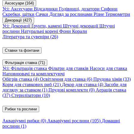
Аксесуари
(164)
Усі: Аксесуари
Відсадники
Годівниці, дозатори
Сифони
Скребки, щітки
Сачки
Догляд за рослинами
Різне
Термометри
Декорації
(427)
Усі: Декорації
Ґрунти, камені
Штучні декорації
Штучні
рослини
Натуральні корені
Фони
Корали
Література та сувеніри
(26)
Ставки та фонтани
Фільтрація ставка
(71)
Усі: Фільтрація ставка
Фільтри для ставків
Насоси для ставка
Наповнювачі та комплектуючі
Обігрів ставка
(4)
Освітлення для ставка
(6)
Прудова хімія
(33)
Корм для ставкових риб
(21)
Декор для ставка
(4)
Засоби для
догляду за ставком
(1)
Прудові комплекти
(0)
Аерація ставка
(37)
Стерилізатори
(10)
Рибки та рослини
Акваріумні рибки
(0)
Акваріумні рослини
(105)
Домашні
рослини
(1)