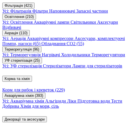
Фільтрація
(421)
Усі: Фільтрація
Фільтри
Наповнювачі
Запасні частини
Освітлення
(210)
Усі: Освітлення
Акваріумні лампи
Світильники
Аксесуари
Відбивачі
Аерація
(110)
Усі: Аерація
Акваріумні компресори
Аксесуари, комплектуючі
Помпи, насоси
(65)
Обладнання CO2
(55)
Терморегуляція
(96)
Усі: Терморегуляція
Нагрівачі
Холодильники
Терморегулятори
УФ стерилізація
(25)
Усі: УФ стерилізація
Стерилізатори
Лампи для стерилізаторів
Корма та хімія
Корм для рибок і креветок
(229)
Акваріумна хімія
(393)
Усі: Акваріумна хімія
Альгіциди
Ліки
Підготовка води
Тести
Добрива
Хімія для моря, сіль
Декорації та аксесуари