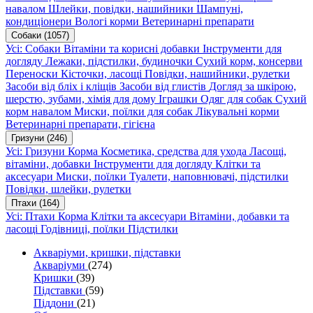
навалом
Шлейки, повідки, нашийники
Шампуні,
кондиціонери
Вологі корми
Ветеринарні препарати
Собаки
(1057)
Усі: Собаки
Вітаміни та корисні добавки
Інструменти для
догляду
Лежаки, підстилки, будиночки
Сухий корм, консерви
Переноски
Кісточки, ласощі
Повідки, нашийники, рулетки
Засоби від бліх і кліщів
Засоби від глистів
Догляд за шкірою,
шерстю, зубами, хімія для дому
Іграшки
Одяг для собак
Сухий
корм навалом
Миски, поїлки для собак
Лікувальні корми
Ветеринарні препарати, гігієна
Гризуни
(246)
Усі: Гризуни
Корма
Косметика, средства для ухода
Ласощі,
вітаміни, добавки
Інструменти для догляду
Клітки та
аксесуари
Миски, поїлки
Туалети, наповнювачі, підстилки
Повідки, шлейки, рулетки
Птахи
(164)
Усі: Птахи
Корма
Клітки та аксесуари
Вітаміни, добавки та
ласощі
Годівниці, поїлки
Підстилки
Акваріуми, кришки, підставки
Акваріуми
(274)
Кришки
(39)
Підставки
(59)
Піддони
(21)