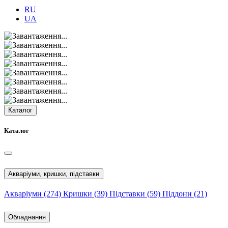
RU
UA
Каталог
Каталог
Акваріуми, кришки, підставки
Акваріуми
(274)
Кришки
(39)
Підставки
(59)
Піддони
(21)
Обладнання