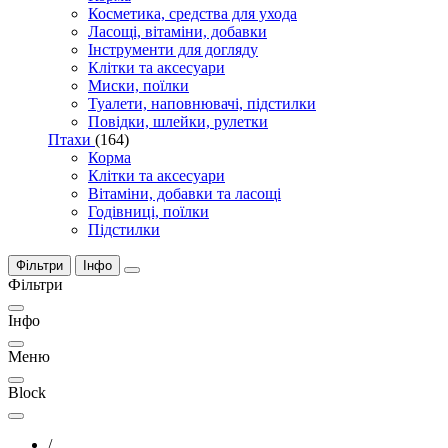
Косметика, средства для ухода
Ласощі, вітаміни, добавки
Інструменти для догляду
Клітки та аксесуари
Миски, поїлки
Туалети, наповнювачі, підстилки
Повідки, шлейки, рулетки
Птахи
(164)
Корма
Клітки та аксесуари
Вітаміни, добавки та ласощі
Годівниці, поїлки
Підстилки
Фільтри
Інфо
Фільтри
Інфо
Меню
Block
/