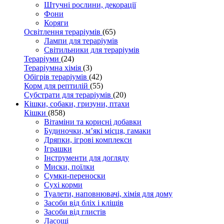
Штучні рослини, декорації
Фони
Коряги
Освітлення тераріумів
(65)
Лампи для тераріумів
Світильники для тераріумів
Тераріуми
(24)
Тераріумна хімія
(3)
Обігрів тераріумів
(42)
Корм для рептилій
(55)
Субстрати для тераріумів
(20)
Кішки, собаки, гризуни, птахи
Кішки
(858)
Вітаміни та корисні добавки
Будиночки, м’які місця, гамаки
Дряпки, ігрові комплекси
Іграшки
Інструменти для догляду
Миски, поїлки
Сумки-переноски
Сухі корми
Туалети, наповнювачі, хімія для дому
Засоби від бліх і кліщів
Засоби від глистів
Ласощі