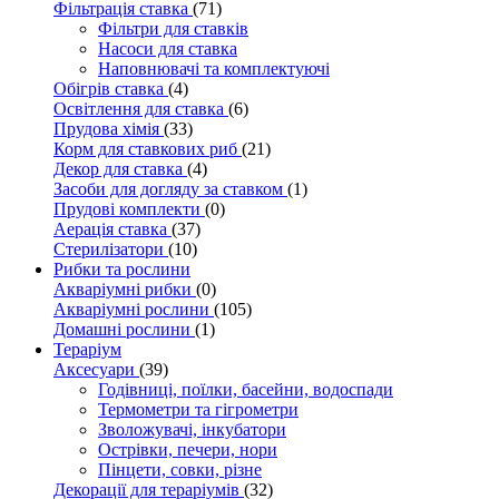
Фільтрація ставка
(71)
Фільтри для ставків
Насоси для ставка
Наповнювачі та комплектуючі
Обігрів ставка
(4)
Освітлення для ставка
(6)
Прудова хімія
(33)
Корм для ставкових риб
(21)
Декор для ставка
(4)
Засоби для догляду за ставком
(1)
Прудові комплекти
(0)
Аерація ставка
(37)
Стерилізатори
(10)
Рибки та рослини
Акваріумні рибки
(0)
Акваріумні рослини
(105)
Домашні рослини
(1)
Тераріум
Аксесуари
(39)
Годівниці, поїлки, басейни, водоспади
Термометри та гігрометри
Зволожувачі, інкубатори
Острівки, печери, нори
Пінцети, совки, різне
Декорації для тераріумів
(32)