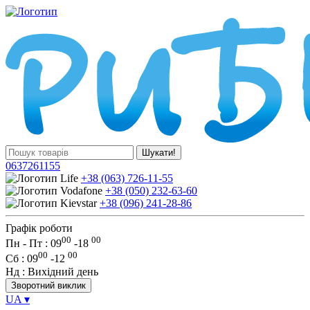
Шукати!
0637261155
+38 (063) 726-11-55
+38 (050) 232-63-60
+38 (096) 241-28-86
Графік роботи
00
00
Пн - Пт : 09
-
18
00
00
Сб
: 09
-
12
Нд
: Вихідний день
Зворотний виклик
UA
▾