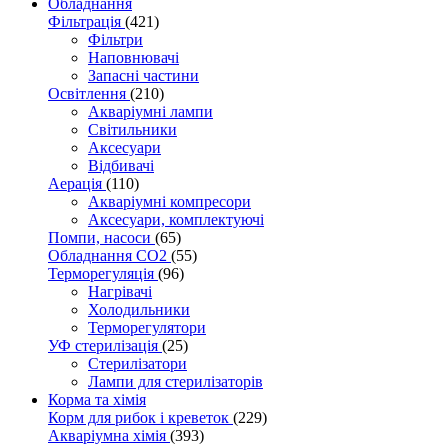
Обладнання
Фільтрація
(421)
Фільтри
Наповнювачі
Запасні частини
Освітлення
(210)
Акваріумні лампи
Світильники
Аксесуари
Відбивачі
Аерація
(110)
Акваріумні компресори
Аксесуари, комплектуючі
Помпи, насоси
(65)
Обладнання CO2
(55)
Терморегуляція
(96)
Нагрівачі
Холодильники
Терморегулятори
УФ стерилізація
(25)
Стерилізатори
Лампи для стерилізаторів
Корма та хімія
Корм для рибок і креветок
(229)
Акваріумна хімія
(393)