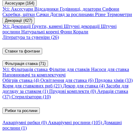
Аксесуари
(164)
Усі: Аксесуари
Відсадники
Годівниці, дозатори
Сифони
Скребки, щітки
Сачки
Догляд за рослинами
Різне
Термометри
Декорації
(427)
Усі: Декорації
Ґрунти, камені
Штучні декорації
Штучні
рослини
Натуральні корені
Фони
Корали
Література та сувеніри
(26)
Ставки та фонтани
Фільтрація ставка
(71)
Усі: Фільтрація ставка
Фільтри для ставків
Насоси для ставка
Наповнювачі та комплектуючі
Обігрів ставка
(4)
Освітлення для ставка
(6)
Прудова хімія
(33)
Корм для ставкових риб
(21)
Декор для ставка
(4)
Засоби для
догляду за ставком
(1)
Прудові комплекти
(0)
Аерація ставка
(37)
Стерилізатори
(10)
Рибки та рослини
Акваріумні рибки
(0)
Акваріумні рослини
(105)
Домашні
рослини
(1)