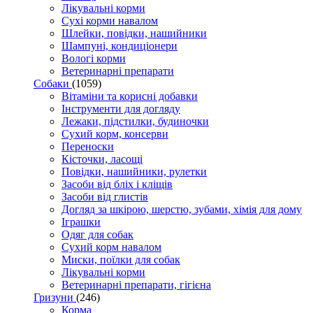
Лікувальні корми
Сухі корми навалом
Шлейки, повідки, нашийники
Шампуні, кондиціонери
Вологі корми
Ветеринарні препарати
Собаки
(1059)
Вітаміни та корисні добавки
Інструменти для догляду
Лежаки, підстилки, будиночки
Сухий корм, консерви
Переноски
Кісточки, ласощі
Повідки, нашийники, рулетки
Засоби від бліх і кліщів
Засоби від глистів
Догляд за шкірою, шерстю, зубами, хімія для дому
Іграшки
Одяг для собак
Сухий корм навалом
Миски, поїлки для собак
Лікувальні корми
Ветеринарні препарати, гігієна
Гризуни
(246)
Корма