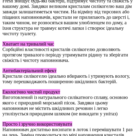
Fresh знищує будь-які бактерії, підтримує чистоту та свіжість у
вашому домі. Завдяки великим кристалам силікогелю ваш дім
завжди залишатиметься чистим. На відміну від тирсових або
піщаних наповнювачів, кристали не прилипають до шерсті і,
таким чином, не розносяться вашим улюбленцем по дому, а
їхня структура не травмує котячі лапки і створює ідеальну
чистоту туалету.
Хватает на тривалий час
Сорбційні властивості кристалів силікогелю дозволяють
протягом тривалого періоду утримувати рідину та зберігати
свіжість і чистоту наповнювача.
Антибактеріальний ефект
Кристали силікогелю ідеально вбирають і утримують вологу,
тому перешкоджають поширенню шкідливих бактерій.
Екологічно чистий продукт
Виготовлений із натурального силікатного сплаву, основою
якого є природний морський пісок. Завдяки цьому
наповнювач не містить шкідливих речовин і легко
утилізується природним шляхом (не викидати у унітаз)
Просто і зручно використовувати
Наповнювач достатньо висипати в лоток і перемішувати 1 раз
на день. Заміна проводиться по мірі наповнення кристалів