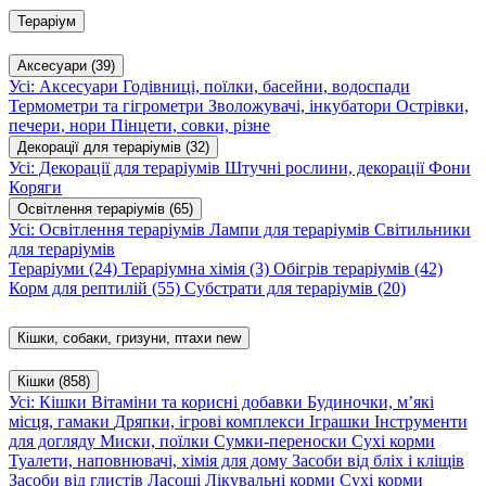
Тераріум
Аксесуари
(39)
Усі: Аксесуари
Годівниці, поїлки, басейни, водоспади
Термометри та гігрометри
Зволожувачі, інкубатори
Острівки,
печери, нори
Пінцети, совки, різне
Декорації для тераріумів
(32)
Усі: Декорації для тераріумів
Штучні рослини, декорації
Фони
Коряги
Освітлення тераріумів
(65)
Усі: Освітлення тераріумів
Лампи для тераріумів
Світильники
для тераріумів
Тераріуми
(24)
Тераріумна хімія
(3)
Обігрів тераріумів
(42)
Корм для рептилій
(55)
Субстрати для тераріумів
(20)
Кішки, собаки, гризуни, птахи
new
Кішки
(858)
Усі: Кішки
Вітаміни та корисні добавки
Будиночки, м’які
місця, гамаки
Дряпки, ігрові комплекси
Іграшки
Інструменти
для догляду
Миски, поїлки
Сумки-переноски
Сухі корми
Туалети, наповнювачі, хімія для дому
Засоби від бліх і кліщів
Засоби від глистів
Ласощі
Лікувальні корми
Сухі корми