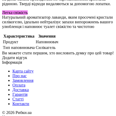
рідиною. Тверді відходи видаляються за допомогою лопатки.
Легка свіжість
Натуральний ароматизатор лаванди, яким просочені кристали
силікогелю, ідеально нейтралізує запахи випорожнень вашого
улюбленця і наповнює туалет свіжістю та чистотою
Характеристика
Значення
Продукт
Наповнювач
Тип наповнювача
Силікагель
Ви можете стати першим, хто висловить думку про цей товар!
Додати відгук
Інформація
Карта сайту
Про нас
Замовлення
Оплата
Доставка
Гарантія
Статті
Контакти
©
2026 Рибки.ua