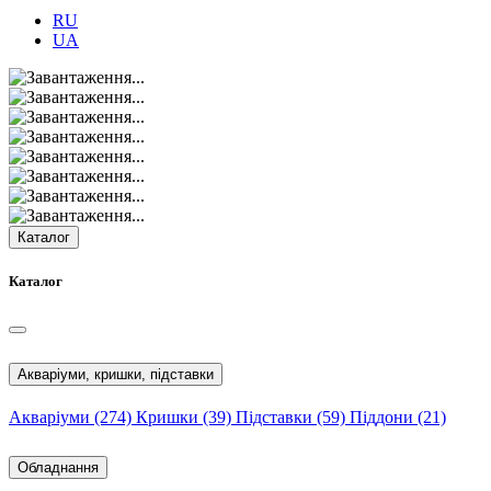
RU
UA
Каталог
Каталог
Акваріуми, кришки, підставки
Акваріуми
(274)
Кришки
(39)
Підставки
(59)
Піддони
(21)
Обладнання