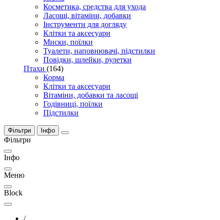
Косметика, средства для ухода
Ласощі, вітаміни, добавки
Інструменти для догляду
Клітки та аксесуари
Миски, поїлки
Туалети, наповнювачі, підстилки
Повідки, шлейки, рулетки
Птахи
(164)
Корма
Клітки та аксесуари
Вітаміни, добавки та ласощі
Годівниці, поїлки
Підстилки
Фільтри
Інфо
Фільтри
Інфо
Меню
Block
/