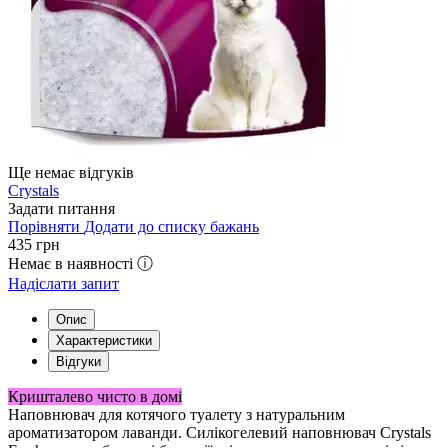
Ще немає відгуків
Crystals
Задати питання
Порівняти
Додати до списку бажань
435
грн
Немає в наявності ⓘ
Надіслати запит
Опис
Характеристики
Відгуки
Кришталево чисто в домі
Наповнювач для котячого туалету з натуральним
ароматизатором лаванди. Силікогелевий наповнювач Crystals