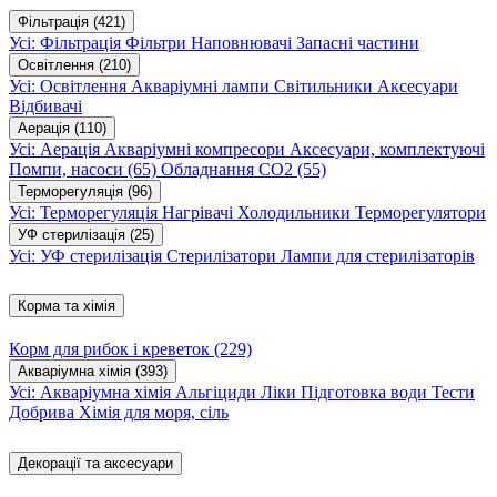
Фільтрація
(421)
Усі: Фільтрація
Фільтри
Наповнювачі
Запасні частини
Освітлення
(210)
Усі: Освітлення
Акваріумні лампи
Світильники
Аксесуари
Відбивачі
Аерація
(110)
Усі: Аерація
Акваріумні компресори
Аксесуари, комплектуючі
Помпи, насоси
(65)
Обладнання CO2
(55)
Терморегуляція
(96)
Усі: Терморегуляція
Нагрівачі
Холодильники
Терморегулятори
УФ стерилізація
(25)
Усі: УФ стерилізація
Стерилізатори
Лампи для стерилізаторів
Корма та хімія
Корм для рибок і креветок
(229)
Акваріумна хімія
(393)
Усі: Акваріумна хімія
Альгіциди
Ліки
Підготовка води
Тести
Добрива
Хімія для моря, сіль
Декорації та аксесуари