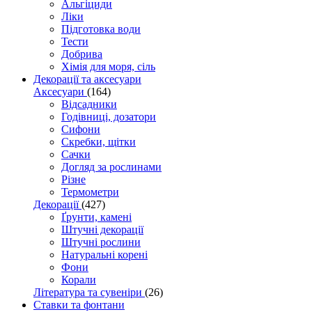
Альгіциди
Ліки
Підготовка води
Тести
Добрива
Хімія для моря, сіль
Декорації та аксесуари
Аксесуари
(164)
Відсадники
Годівниці, дозатори
Сифони
Скребки, щітки
Сачки
Догляд за рослинами
Різне
Термометри
Декорації
(427)
Ґрунти, камені
Штучні декорації
Штучні рослини
Натуральні корені
Фони
Корали
Література та сувеніри
(26)
Ставки та фонтани