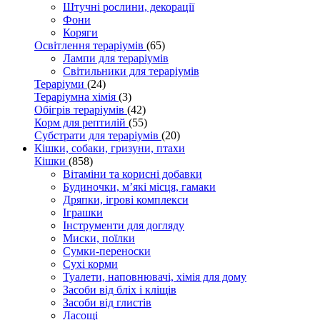
Штучні рослини, декорації
Фони
Коряги
Освітлення тераріумів
(65)
Лампи для тераріумів
Світильники для тераріумів
Тераріуми
(24)
Тераріумна хімія
(3)
Обігрів тераріумів
(42)
Корм для рептилій
(55)
Субстрати для тераріумів
(20)
Кішки, собаки, гризуни, птахи
Кішки
(858)
Вітаміни та корисні добавки
Будиночки, м’які місця, гамаки
Дряпки, ігрові комплекси
Іграшки
Інструменти для догляду
Миски, поїлки
Сумки-переноски
Сухі корми
Туалети, наповнювачі, хімія для дому
Засоби від бліх і кліщів
Засоби від глистів
Ласощі