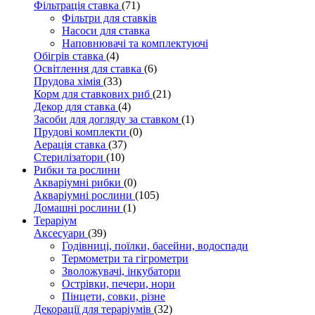
Фільтрація ставка
(71)
Фільтри для ставків
Насоси для ставка
Наповнювачі та комплектуючі
Обігрів ставка
(4)
Освітлення для ставка
(6)
Прудова хімія
(33)
Корм для ставкових риб
(21)
Декор для ставка
(4)
Засоби для догляду за ставком
(1)
Прудові комплекти
(0)
Аерація ставка
(37)
Стерилізатори
(10)
Рибки та рослини
Акваріумні рибки
(0)
Акваріумні рослини
(105)
Домашні рослини
(1)
Тераріум
Аксесуари
(39)
Годівниці, поїлки, басейни, водоспади
Термометри та гігрометри
Зволожувачі, інкубатори
Острівки, печери, нори
Пінцети, совки, різне
Декорації для тераріумів
(32)