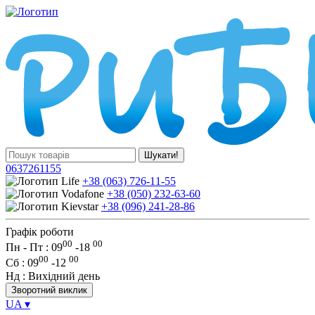
Шукати!
0637261155
+38 (063) 726-11-55
+38 (050) 232-63-60
+38 (096) 241-28-86
Графік роботи
00
00
Пн - Пт : 09
-
18
00
00
Сб
: 09
-
12
Нд
: Вихідний день
Зворотний виклик
UA
▾