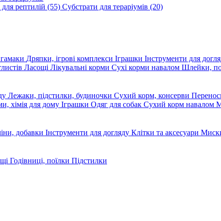
 для рептилій
(55)
Субстрати для тераріумів
(20)
, гамаки
Дряпки, ігрові комплекси
Іграшки
Інструменти для догл
глистів
Ласощі
Лікувальні корми
Сухі корми навалом
Шлейки, п
яду
Лежаки, підстилки, будиночки
Сухий корм, консерви
Перено
ми, хімія для дому
Іграшки
Одяг для собак
Сухий корм навалом
М
міни, добавки
Інструменти для догляду
Клітки та аксесуари
Миски
ощі
Годівниці, поїлки
Підстилки