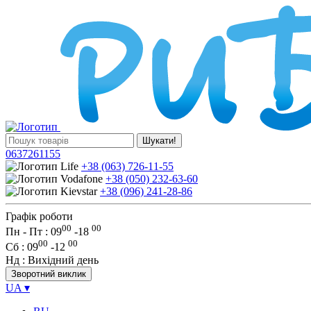
Шукати!
0637261155
+38 (063) 726-11-55
+38 (050) 232-63-60
+38 (096) 241-28-86
Графік роботи
00
00
Пн - Пт : 09
-
18
00
00
Сб
: 09
-
12
Нд
: Вихідний день
Зворотний виклик
UA
▾