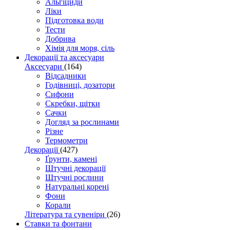
Альгіциди
Ліки
Підготовка води
Тести
Добрива
Хімія для моря, сіль
Декорації та аксесуари
Аксесуари
(164)
Відсадники
Годівниці, дозатори
Сифони
Скребки, щітки
Сачки
Догляд за рослинами
Різне
Термометри
Декорації
(427)
Ґрунти, камені
Штучні декорації
Штучні рослини
Натуральні корені
Фони
Корали
Література та сувеніри
(26)
Ставки та фонтани