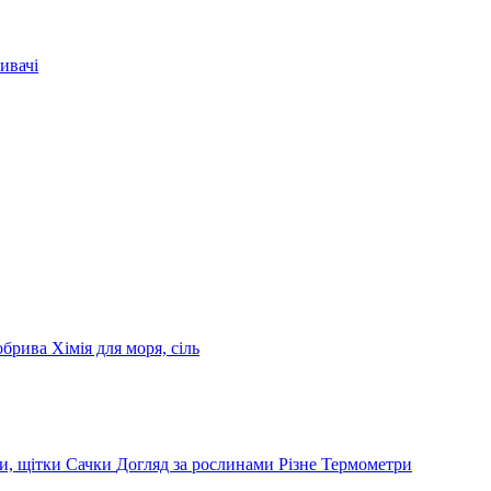
ивачі
обрива
Хімія для моря, сіль
и, щітки
Сачки
Догляд за рослинами
Різне
Термометри