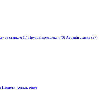
яду за ставком
(1)
Прудові комплекти
(0)
Аерація ставка
(37)
ри
Пінцети, совки, різне