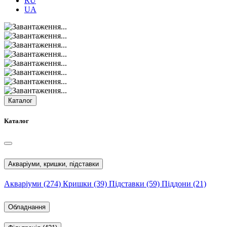
RU
UA
Каталог
Каталог
Акваріуми, кришки, підставки
Акваріуми
(274)
Кришки
(39)
Підставки
(59)
Піддони
(21)
Обладнання