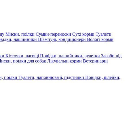
яду
Миски, поїлки
Сумки-переноски
Сухі корми
Туалети,
овідки, нашийники
Шампуні, кондиціонери
Вологі корми
ски
Кісточки, ласощі
Повідки, нашийники, рулетки
Засоби від
иски, поїлки для собак
Лікувальні корми
Ветеринарні
, поїлки
Туалети, наповнювачі, підстилки
Повідки, шлейки,