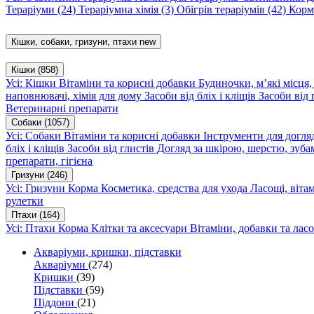
Тераріуми
(24)
Тераріумна хімія
(3)
Обігрів тераріумів
(42)
Корм
Кішки, собаки, гризуни, птахи
new
Кішки
(858)
Усі: Кішки
Вітаміни та корисні добавки
Будиночки, м’які місця
наповнювачі, хімія для дому
Засоби від бліх і кліщів
Засоби від 
Ветеринарні препарати
Собаки
(1057)
Усі: Собаки
Вітаміни та корисні добавки
Інструменти для догл
бліх і кліщів
Засоби від глистів
Догляд за шкірою, шерстю, зуба
препарати, гігієна
Гризуни
(246)
Усі: Гризуни
Корма
Косметика, средства для ухода
Ласощі, віта
рулетки
Птахи
(164)
Усі: Птахи
Корма
Клітки та аксесуари
Вітаміни, добавки та лас
Акваріуми, кришки, підставки
Акваріуми
(274)
Кришки
(39)
Підставки
(59)
Піддони
(21)