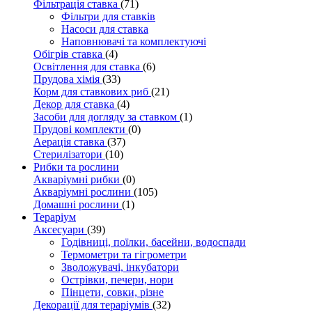
Фільтрація ставка
(71)
Фільтри для ставків
Насоси для ставка
Наповнювачі та комплектуючі
Обігрів ставка
(4)
Освітлення для ставка
(6)
Прудова хімія
(33)
Корм для ставкових риб
(21)
Декор для ставка
(4)
Засоби для догляду за ставком
(1)
Прудові комплекти
(0)
Аерація ставка
(37)
Стерилізатори
(10)
Рибки та рослини
Акваріумні рибки
(0)
Акваріумні рослини
(105)
Домашні рослини
(1)
Тераріум
Аксесуари
(39)
Годівниці, поїлки, басейни, водоспади
Термометри та гігрометри
Зволожувачі, інкубатори
Острівки, печери, нори
Пінцети, совки, різне
Декорації для тераріумів
(32)