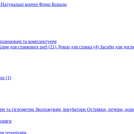
и
Натуральні корені
Фони
Корали
повнювачі та комплектуючі
Корм для ставкових риб
(21)
Декор для ставка
(4)
Засоби для догл
ини
(1)
ри та гігрометри
Зволожувачі, інкубатори
Острівки, печери, но
оряги
я тераріумів