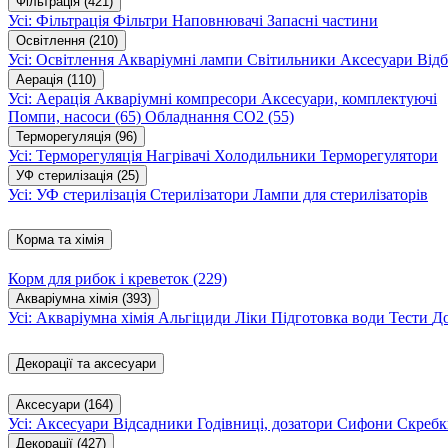
Фільтрація
(421)
Усі: Фільтрація
Фільтри
Наповнювачі
Запасні частини
Освітлення
(210)
Усі: Освітлення
Акваріумні лампи
Світильники
Аксесуари
Відб
Аерація
(110)
Усі: Аерація
Акваріумні компресори
Аксесуари, комплектуючі
Помпи, насоси
(65)
Обладнання CO2
(55)
Терморегуляція
(96)
Усі: Терморегуляція
Нагрівачі
Холодильники
Терморегулятори
УФ стерилізація
(25)
Усі: УФ стерилізація
Стерилізатори
Лампи для стерилізаторів
Корма та хімія
Корм для рибок і креветок
(229)
Акваріумна хімія
(393)
Усі: Акваріумна хімія
Альгіциди
Ліки
Підготовка води
Тести
Д
Декорації та аксесуари
Аксесуари
(164)
Усі: Аксесуари
Відсадники
Годівниці, дозатори
Сифони
Скребк
Декорації
(427)