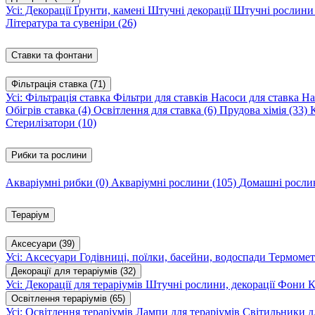
Усі: Декорації
Ґрунти, камені
Штучні декорації
Штучні рослин
Література та сувеніри
(26)
Ставки та фонтани
Фільтрація ставка
(71)
Усі: Фільтрація ставка
Фільтри для ставків
Насоси для ставка
На
Обігрів ставка
(4)
Освітлення для ставка
(6)
Прудова хімія
(33)
Стерилізатори
(10)
Рибки та рослини
Акваріумні рибки
(0)
Акваріумні рослини
(105)
Домашні росл
Тераріум
Аксесуари
(39)
Усі: Аксесуари
Годівниці, поїлки, басейни, водоспади
Термомет
Декорації для тераріумів
(32)
Усі: Декорації для тераріумів
Штучні рослини, декорації
Фони
К
Освітлення тераріумів
(65)
Усі: Освітлення тераріумів
Лампи для тераріумів
Світильники дл