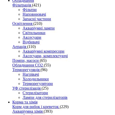
Обладнання
Фільтрація
(421)
Фільтри
Наповнювачі
Запасні частини
Освітлення
(210)
Акваріумні лампи
Світильники
Аксесуари
Відбивачі
Аерація
(110)
Акваріумні компресори
Аксесуари, комплектуючі
Помпи, насоси
(65)
Обладнання CO2
(55)
Терморегуляція
(96)
Нагрівачі
Холодильники
Терморегулятори
УФ стерилізація
(25)
Стерилізатори
Лампи для стерилізаторів
Корма та хімія
Корм для рибок і креветок
(229)
Акваріумна хімія
(393)